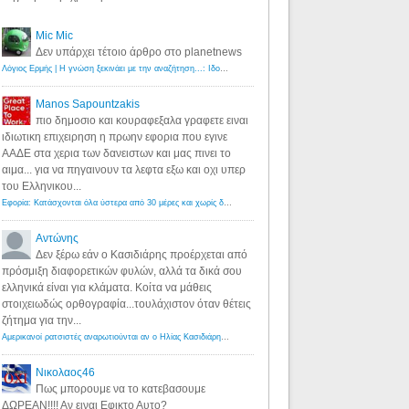
Mic Mic
Δεν υπάρχει τέτοιο άρθρο στο planetnews
Λόγιος Ερμής | Η γνώση ξεκινάει με την αναζήτηση...: Ιδού οι 18 που χρωστούν 11 δις ευρώ!
·
6 years ago
Manos Sapountzakis
πιο δημοσιο και κουραφεξαλα γραφετε ειναι
ιδιωτικη επιχειρηση η πρωην εφορια που εγινε
ΑΑΔΕ στα χερια των δανειστων και μας πινει το
αιμα... για να πηγαινουν τα λεφτα εξω και οχι υπερ
του Ελληνικου...
Εφορία: Κατάσχονται όλα ύστερα από 30 μέρες και χωρίς δικαστικές αποφάσεις - Λόγιος Ερμής
·
6 years ag
Αντώνης
Δεν ξέρω εάν ο Κασιδιάρης προέρχεται από
πρόσμιξη διαφορετικών φυλών, αλλά τα δικά σου
ελληνικά είναι για κλάματα. Κοίτα να μάθεις
στοιχειωδώς ορθογραφία...τουλάχιστον όταν θέτεις
ζήτημα για την...
Αμερικανοί ρατσιστές αναρωτιούνται αν ο Ηλίας Κασιδιάρης ανήκει στη λευκή φυλή... - Λόγιος Ερμής
·
7 yea
Νικολαος46
Πως μπορουμε να το κατεβασουμε
ΔΩΡΕΑΝ!!!! Αν ειναι Εφικτο Αυτο?