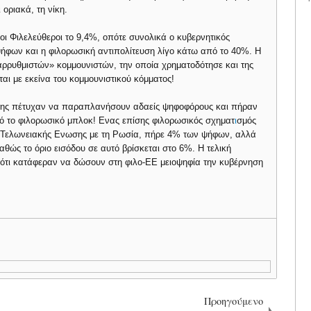
οριακά, τη νίκη.
ι Φιλελεύθεροι το 9,4%, οπότε συνολικά ο κυβερνητικός
φων και η φιλορωσική αντιπολίτευση λίγο κάτω από το 40%. Η
ρρυθμιστών» κομμουνιστών, την οποία χρηματοδότησε και της
ται με εκείνα του κομμουνιστικού κόμματος!
ησης πέτυχαν να παραπλανήσουν αδαείς ψηφοφόρους και πήραν
ό το φιλορωσικό μπλοκ! Ενας επίσης φιλορωσικός σχηματ
ι
σμός
ης Τελωνειακής Ενωσης με τη Ρωσία, πήρε 4% των ψήφων, αλλά
αθώς το όριο εισόδου σε αυτό βρίσκεται στο 6%. Η τελική
ότι κατάφεραν να δώσουν στη φιλο-ΕΕ μειοψηφία την κυβέρνηση
Προηγούμενο