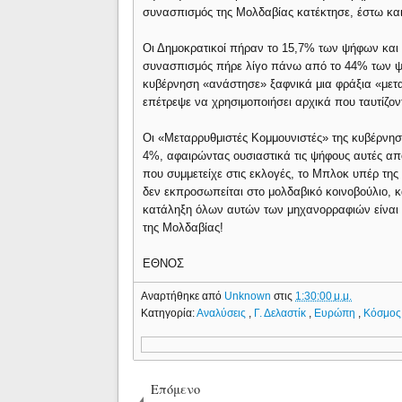
συνασπισμός της Μολδαβίας κατέκτησε, έστω και 
Οι Δημοκρατικοί πήραν το 15,7% των ψήφων και ο
συνασπισμός πήρε λίγο πάνω από το 44% των ψή
κυβέρνηση «ανάστησε» ξαφνικά μια φράξια «μετα
επέτρεψε να χρησιμοποιήσει αρχικά που ταυτίζον
Οι «Μεταρρυθμιστές Κομμουνιστές» της κυβέρν
4%, αφαιρώντας ουσιαστικά τις ψήφους αυτές απ
που συμμετείχε στις εκλογές, το Μπλοκ υπέρ τ
δεν εκπροσωπείται στο μολδαβικό κοινοβούλιο, κ
κατάληξη όλων αυτών των μηχανορραφιών είναι 
της Μολδαβίας!
ΕΘΝΟΣ
Αναρτήθηκε από
Unknown
στις
1:30:00 μ.μ.
Κατηγορία:
Αναλύσεις
,
Γ. Δελαστίκ
,
Ευρώπη
,
Κόσμος
Επόμενο