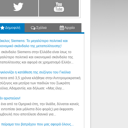
Δημοφιλή
Σχόλια
Αρχείο
κελος Siemens: Το μεγαλύτερο πολιτικό και
κονομικό σκάνδαλο της μεταπολίτευσης!
 σκάνδαλο Siemens στην Ελλάδα είναι ίσως το
γαλύτερο πολιτικό και οικονομικό σκάνδαλο της
ταπολίτευσης και αφορά σε χρηματισμό Ελλήν...
γκλονίζει η κατάθεση της συζύγου του Γκιόλια
ειτα από 3,5 χρόνια κλήθηκε στην Αντιτρομοκρατική
σύζυγος και μητέρα των παιδιών του Σωκράτη
ιόλια, Αδαμαντία, και δήλωσε: «Μας έλεγ...
έν αριστεύειν!
 ένα από τα Ομηρικά έπη, την Ιλιάδα, δύναται κανείς
 εντοπίσει (και μάλιστα δύο φορές) μια έκφραση-
μβουλή που αποτέλεσε ιδανικό για...
 πείραμα του βατράχου που μας αφορά όλους...