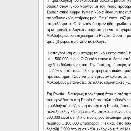
Η προεκλογική του εκστρατεία μάλιστα βασίστηκ
σοσιαλιστών Ιγκόρ Ντοντόν με τον Ρώσο πρόεδρο
Σοσιαλιστικό Κόμμα έγινε η κύρια δύναμη της αντ
παραδοσιακούς εταίρους μας. Θα είμαστε μαζί μ
αποτελέσματα. Ο Ντοντόν θα ήταν ήδη πρωθυπου
πρωτοφανές εκλογικό πραξικόπημα να απαγορεύσε
Μολδαβορώσου επιχειρηματία Ρενάτο Ουσάτι, μόλ
τρεις (!) μέρες πριν από τις εκλογές.
Η απαγόρευση συμμετοχής του κόμματος αυτού έ
με... 500.000 ευρώ! Ο Ουσάτι έφυγε αμέσως από
σχεδίου δολοφονίας του. Την Τετάρτη, τέσσερις μ
ως δήθεν υπόπτους τέλεσης τρομοκρατικών πράξε
πραξικόπημα!!! Σαν να μην έφταναν όλα αυτά, 
Μολδαβούς μετανάστες σε άλλες ευρωπαϊκές χώ
Στη Ρωσία, ιδιαιτέρως προκλητική ήταν η στάση 
που εργάζονται στη Ρωσία ήταν πολύ πιθανόν να
η μολδαβική κυβέρνηση άνοιξε στη Ρωσία, όπου ζ
πέντε!) εκλογικά τμήματα. Αν υποθέσει κανείς ό
500.000 είναι σε ηλικία που έχουν δικαίωμα ψήφ
περίπου... 100.000 ψηφοφόροι!!! Τελικά, από το
δηλαδή 3.000 άτομα σε κάθε εκλογικό τμήμα! Με 