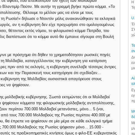
ε σε αφίσες που απεικονίζουν τον ηγέτη των Μολδαβών
Η 
 Βλαντιμίρ Πούτιν. Με αυτήν τη γραμμή βγήκε πρώτο κόμμα. «Το
Τη
ιπολίτευσης. Θέλουμε το μέλλον μας να είναι με τους
U.
ε τη Ρωσία!» δήλωσε ο Ντοντόν μόλις ανακοινώθηκαν τα εκλογικά
Έν
ργός, αν η κυβέρνηση δεν είχε προχωρήσει στο ομολογουμένως
ΣΥ
ι, θέτοντας εκτός νόμου, το φιλορωσικό κόμμα Πατρίδα, του
χώ
ις διαπίστωσε ότι το κόμμα αυτό θα έμπαινε σίγουρα στη Βουλή
Το
αν
γινε με πρόσχημα ότι δήθεν το χρηματοδότησαν ρωσικές πηγές
Δι
 τη Μολδαβία, καταγγέλλοντας την κυβέρνηση για κατάρτιση
ευ
έρες πριν από τις εκλογές, η κυβέρνηση συνέλαβε τέσσερις άντρες
μι
ων και την Παρασκευή τους κατηγόρησε ότι σχεδίαζαν...
Αί
η κυβέρνηση της Μολδαβίας ουσιαστικά απαγόρευσε στους
αλ
ρες να ψηφίσουν.
Εγ
εγ
της μολδαβικής κυβέρνησης. Σωστά εκτιμώντας ότι οι Μολδαβοί
πρ
 ψηφίσουν κόμματα της φιλορωσικής μολδαβικής αντιπολίτευσης,
ουν περίπου 700.000 Μολδαβοί μετανάστες, μόνο... 5 (ναι,
Μν
τι από τους 700.000 Μολδαβούς της Ρωσίας περίπου 400.000 με
δά
ου, θα έπρεπε να ψηφίσουν σε μία μέρα σε κάθε εκλογικό τμήμα
Μι
υς 700.000 Μολδαβούς της Ρωσίας ψήφισαν μόνο... 15.000 -
μν
αυτές τις πραξικοπηματικές κινήσεις όμως ο φιλο-ΕΕ κυβερνητικός
πρ