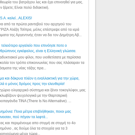
θεωρία του βατράχου λες και έχει επινοηθεί για μας.
ν ξέρετε; Είναι πολύ διδακτική.
S.A. καλεί...ALEXIS!
α από τα πρώτα ραντεβού του αρχηγού του
ΡΙΖΑ Αλέξη Τσίπρα, μόλις επέστρεψε από τα ιερά
ματα της Αργεντινής ήταν να δει τον Δημήτρη Αβ...
 τελειότερο εργαλείο που επινόησε ποτε ο
θρώπινος εγκέφαλος, είναι η Ελληνική γλώσσα.
αδυκτιακοί μου φίλοι, που υιοθετίσατε με περίσσια
κολία τον τρόπο επικοινωνίας που σας πλάσαραν τα
άσματα της νέας τάξης πρα...
μα και δάκρυα πλέον η εναλλακτική για την χώρα,
λά ο μόνος δρόμος προς την ελευθερία!
χώριο ολιγαρχικό σύστημα και ξένοι τοκογλύφοι, μας
κλωβίζουν ψυχολογικά με την Θαρτσερική
οπαγάνδα TINA (There Is No Alternative). ...
ημόνια: Ποια μέτρα επιβλήθηκαν, ποιοι μας
νεισαν, πού πήγαν τα λεφτά...
ας και περιμένουμε απο στιγμή σε στιγμή το 4ο
ημόνιο , ας δούμε όλα τα στοιχεία για τα 3
οηγούμενα μέχρι τώρα...