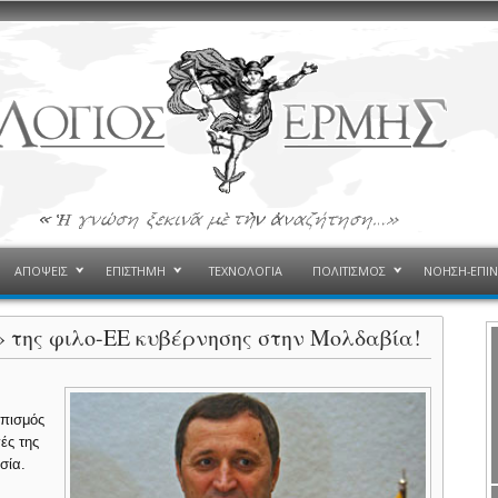
ΑΠΟΨΕΙΣ
ΕΠΙΣΤΗΜΗ
ΤΕΧΝΟΛΟΓΙΑ
ΠΟΛΙΤΙΣΜΟΣ
ΝΟΗΣΗ-ΕΠΙ
» της φιλο-ΕΕ κυβέρνησης στην Μολδαβία!
σπισμός
ές της
σία.