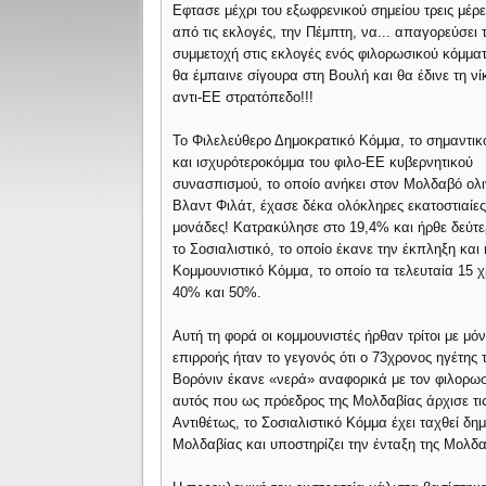
Εφτασε μέχρι του εξωφρενικού σημείου τρεις μέρε
από τις εκλογές, την Πέμπτη, να... απαγορεύσει 
συμμετοχή στις εκλογές ενός φιλορωσικού κόμμα
θα έμπαινε σίγουρα στη Βουλή και θα έδινε τη νί
αντι-ΕΕ στρατόπεδο!!!
Το Φιλελεύθερο Δημοκρατικό Κόμμα, το σημαντικ
και ισχυρότεροκόμμα του φιλο-ΕΕ κυβερνητικού
συνασπισμού, το οποίο ανήκει στον Μολδαβό ολ
Βλαντ Φιλάτ, έχασε δέκα ολόκληρες εκατοστιαίε
μονάδες! Κατρακύλησε στο 19,4% και ήρθε δεύτε
το Σοσιαλιστικό, το οποίο έκανε την έκπληξη κα
Κομμουνιστικό Κόμμα, το οποίο τα τελευταία 15
40% και 50%.
Αυτή τη φορά οι κομμουνιστές ήρθαν τρίτοι με μ
επιρροής ήταν το γεγονός ότι ο 73χρονος ηγέτης
Βορόνιν έκανε «νερά» αναφορικά με τον φιλορωσ
αυτός που ως πρόεδρος της Μολδαβίας άρχισε τις
Αντιθέτως, το Σοσιαλιστικό Κόμμα έχει ταχθεί 
Μολδαβίας και υποστηρίζει την ένταξη της Μολδα