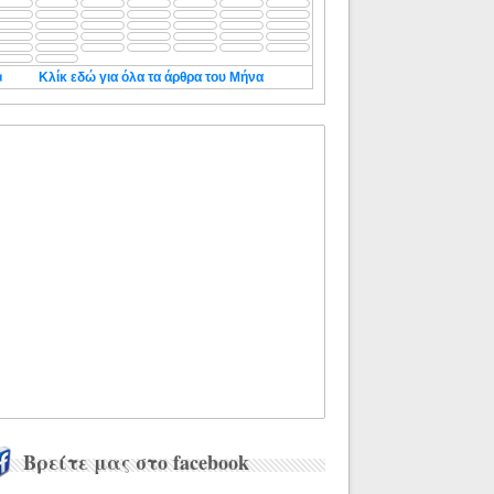
◄
Κλίκ εδώ για όλα τα άρθρα του Μήνα
Βρείτε μας στο facebook