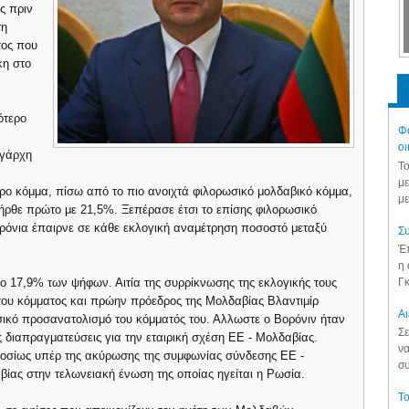
ς πριν
τη
τος που
κη στο
ότερο
Φά
οι
ιγάρχη
Το
ς
με
ρο κόμμα, πίσω από το πιο ανοιχτά φιλορωσικό μολδαβικό κόμμα,
με
ι ήρθε πρώτο με 21,5%. Ξεπέρασε έτσι το επίσης φιλορωσικό
 χρόνια έπαιρνε σε κάθε εκλογική αναμέτρηση ποσοστό μεταξύ
Συ
Έπ
η 
Γκ
όνο 17,9% των ψήφων. Αιτία της συρρίκνωσης της εκλογικής τους
 του κόμματος και πρώην πρόεδρος της Μολδαβίας Βλαντιμίρ
Aι
ικό προσανατολισμό του κόμματός του. Αλλωστε ο Βορόνιν ήταν
Σε
 διαπραγματεύσεις για την εταιρική σχέση ΕΕ - Μολδαβίας.
να
δημοσίως υπέρ της ακύρωσης της συμφωνίας σύνδεσης ΕΕ -
συ
βίας στην τελωνειακή ένωση της οποίας ηγείται η Ρωσία.
Το