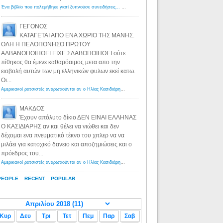
Ένα βιβλίο που πολεμήθηκε γιατί ξυπνούσε συνειδήσεις... - Λόγιος Ερμής | Η γνώση ξεκινάει με την αναζήτηση...
ΓΕΓΟΝΟΣ
ΚΑΤΑΓΕΤΑΙ ΑΠΟ ΕΝΑ ΧΩΡΙΟ ΤΗΣ ΜΑΝΗΣ.
ΟΛΗ Η ΠΕΛΟΠΟΝΗΣΟ ΠΡΩΤΟΥ
ΑΛΒΑΝΟΠΟΙΗΘΕΙ ΕΙΧΕ ΣΛΑΒΟΠΟΙΗΘΕΙ ούτε
πίθηκος θα έμενε καθαρόαιμος μετα απο την
εισβολή αυτών των μη ελληνικών φυλων εκεί κατω.
Οι...
Αμερικανοί ρατσιστές αναρωτιούνται αν ο Ηλίας Κασιδιάρης ανήκει στη λευκή φυλή... - Λόγιος Ερμής
·
8 yea
ΜΑΚΔΟΣ
Έχουν απόλυτο δίκιο ΔΕΝ ΕΙΝΑΙ ΕΛΛΗΝΑΣ
Ο ΚΑΣΙΔΙΑΡΗΣ αν και θέλει να νιώθει και δεν
δέχομαι ενα πνευματικό τέκνο του χιτλερ να να
μιλάει για κατοχικό δανειο και αποζημιώσεις και ο
πρόεδρος του...
Αμερικανοί ρατσιστές αναρωτιούνται αν ο Ηλίας Κασιδιάρης ανήκει στη λευκή φυλή... - Λόγιος Ερμής
·
8 yea
PEOPLE
RECENT
POPULAR
Κυρ
Δευ
Τρι
Τετ
Πεμ
Παρ
Σαβ