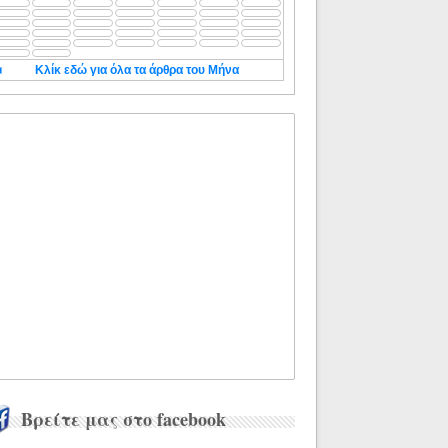
◄
Κλίκ εδώ για όλα τα άρθρα του Μήνα
Βρείτε μας στο facebook