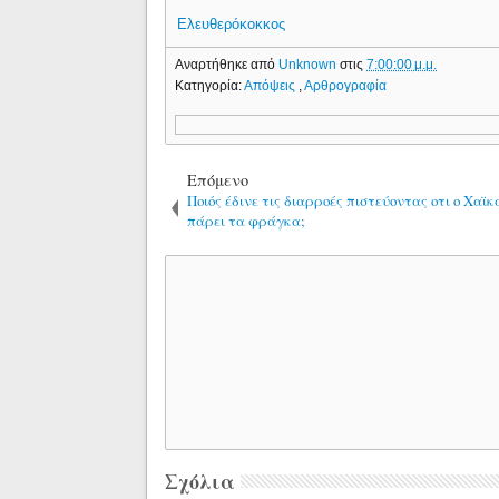
Ελευθερόκοκκος
Αναρτήθηκε από
Unknown
στις
7:00:00 μ.μ.
Κατηγορία:
Απόψεις
,
Αρθρογραφία
Επόμενο
Ποιός έδινε τις διαρροές πιστεύοντας οτι ο Χαϊκ
πάρει τα φράγκα;
Σχόλια