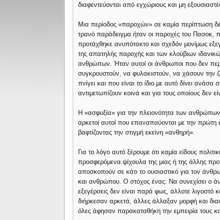
διαφεντεύονται από εγχώριους και μη εξουσιαστές
Μια περίοδος «παροχών» σε καμία περίπτωση δεν
τρανό παράδειγμα ήταν οι παροχές του Πασοκ, 
προτάχθηκε ανυπότακτο και σχεδόν μονίμως εξεγ
της απατηλής παροχής και των κλούβιων ιδανικ
ανθρώπων. Ήταν αυτοί οι άνθρωποι που δεν περ
συγκρουστούν, να φυλακιστούν, να χάσουν την ζω
πνίγει και που είναι το ίδιο με αυτό δίνει ανάσα
αντιμετωπίζουν κοινά και για τους οποίους δεν εί
Η «ασφυξία» για την πλειονότητα των ανθρώπων σ
αρκετοί αυτοί που επαναπαύονται με την πρώτη 
βαφτίζοντας την στιγμή εκείνη «ανθηρή».
Για το λόγο αυτό ξέρουμε ότι καμία είδους πολιτι
προσφερόμενα ψίχουλα της μιας ή της άλλης προτε
αποσκοπούν σε κάτι το ουσιαστικό για τον άνθρ
και ανθρώπου. Ο στόχος ένας: Να συνεχίσει ο ά
εξεγέρσεις δεν είναι παρά φως, άλλοτε λιγοστό 
διήρκεσαν αρκετά, άλλες άλλαξαν μορφή και διαφ
όλες άφησαν παρακαταθήκη την εμπειρία τους κα