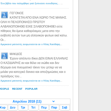
Ένα βιβλίο που πολεμήθηκε γιατί ξυπνούσε συνειδήσεις... - Λόγιος Ερμής | Η γνώση ξεκινάει με την αναζήτηση...
ΓΕΓΟΝΟΣ
ΚΑΤΑΓΕΤΑΙ ΑΠΟ ΕΝΑ ΧΩΡΙΟ ΤΗΣ ΜΑΝΗΣ.
ΟΛΗ Η ΠΕΛΟΠΟΝΗΣΟ ΠΡΩΤΟΥ
ΑΛΒΑΝΟΠΟΙΗΘΕΙ ΕΙΧΕ ΣΛΑΒΟΠΟΙΗΘΕΙ ούτε
πίθηκος θα έμενε καθαρόαιμος μετα απο την
εισβολή αυτών των μη ελληνικών φυλων εκεί κατω.
Οι...
Αμερικανοί ρατσιστές αναρωτιούνται αν ο Ηλίας Κασιδιάρης ανήκει στη λευκή φυλή... - Λόγιος Ερμής
·
8 yea
ΜΑΚΔΟΣ
Έχουν απόλυτο δίκιο ΔΕΝ ΕΙΝΑΙ ΕΛΛΗΝΑΣ
Ο ΚΑΣΙΔΙΑΡΗΣ αν και θέλει να νιώθει και δεν
δέχομαι ενα πνευματικό τέκνο του χιτλερ να να
μιλάει για κατοχικό δανειο και αποζημιώσεις και ο
πρόεδρος του...
Αμερικανοί ρατσιστές αναρωτιούνται αν ο Ηλίας Κασιδιάρης ανήκει στη λευκή φυλή... - Λόγιος Ερμής
·
8 yea
PEOPLE
RECENT
POPULAR
Κυρ
Δευ
Τρι
Τετ
Πεμ
Παρ
Σαβ