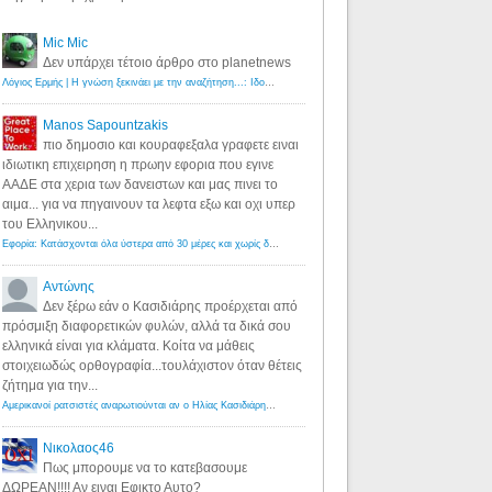
Mic Mic
Δεν υπάρχει τέτοιο άρθρο στο planetnews
Λόγιος Ερμής | Η γνώση ξεκινάει με την αναζήτηση...: Ιδού οι 18 που χρωστούν 11 δις ευρώ!
·
6 years ago
Manos Sapountzakis
πιο δημοσιο και κουραφεξαλα γραφετε ειναι
ιδιωτικη επιχειρηση η πρωην εφορια που εγινε
ΑΑΔΕ στα χερια των δανειστων και μας πινει το
αιμα... για να πηγαινουν τα λεφτα εξω και οχι υπερ
του Ελληνικου...
Εφορία: Κατάσχονται όλα ύστερα από 30 μέρες και χωρίς δικαστικές αποφάσεις - Λόγιος Ερμής
·
6 years ag
Αντώνης
Δεν ξέρω εάν ο Κασιδιάρης προέρχεται από
πρόσμιξη διαφορετικών φυλών, αλλά τα δικά σου
ελληνικά είναι για κλάματα. Κοίτα να μάθεις
στοιχειωδώς ορθογραφία...τουλάχιστον όταν θέτεις
ζήτημα για την...
Αμερικανοί ρατσιστές αναρωτιούνται αν ο Ηλίας Κασιδιάρης ανήκει στη λευκή φυλή... - Λόγιος Ερμής
·
7 yea
Νικολαος46
Πως μπορουμε να το κατεβασουμε
ΔΩΡΕΑΝ!!!! Αν ειναι Εφικτο Αυτο?