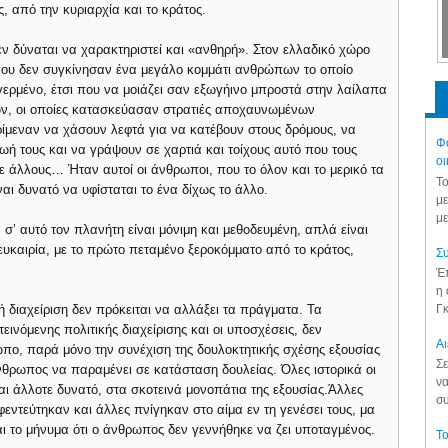
, από την κυριαρχία και το κράτος.
 δύναται να χαρακτηριστεί και «ανθηρή». Στον ελλαδικό χώρο
που δεν συγκίνησαν ένα μεγάλο κομμάτι ανθρώπων το οποίο
ερμένο, έτσι που να μοιάζει σαν εξωγήινο μπροστά στην λαίλαπα
ών, οι οποίες κατασκεύασαν στρατιές αποχαυνωμένων
ίμεναν να χάσουν λεφτά για να κατέβουν στους δρόμους, να
Φά
ή τους και να γράψουν σε χαρτιά και τοίχους αυτό που τους
οι
 σε άλλους… Ήταν αυτοί οι άνθρωποι, που το όλον και το μερικό τα
Το
ναι δυνατό να υφίσταται το ένα δίχως το άλλο.
με
με
’ αυτό τον πλανήτη είναι μόνιμη και μεθοδευμένη, απλά είναι
ευκαιρία, με το πρώτο πεταμένο ξεροκόμματο από το κράτος,
Συ
Έπ
η 
Γκ
κή διαχείριση δεν πρόκειται να αλλάξει τα πράγματα. Τα
ινόμενης πολιτικής διαχείρισης και οι υποσχέσεις, δεν
Aι
ωπο, παρά μόνο την συνέχιση της δουλοκτητικής σχέσης εξουσίας
Σε
νθρωπος να παραμένει σε κατάσταση δουλείας. Όλες ιστορικά οι
να
και άλλοτε δυνατό, στα σκοτεινά μονοπάτια της εξουσίας.Άλλες
συ
εντεύτηκαν και άλλες πνίγηκαν στο αίμα εν τη γενέσει τους, μα
ι το μήνυμα ότι ο άνθρωπος δεν γεννήθηκε να ζει υποταγμένος.
Το