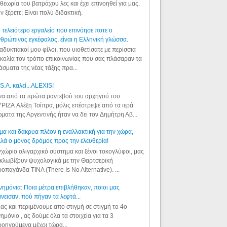
θεωρία του βατράχου λες και έχει επινοηθεί για μας.
ν ξέρετε; Είναι πολύ διδακτική.
 τελειότερο εργαλείο που επινόησε ποτε ο
θρώπινος εγκέφαλος, είναι η Ελληνική γλώσσα.
αδυκτιακοί μου φίλοι, που υιοθετίσατε με περίσσια
κολία τον τρόπο επικοινωνίας που σας πλάσαραν τα
άσματα της νέας τάξης πρα...
S.A. καλεί...ALEXIS!
α από τα πρώτα ραντεβού του αρχηγού του
ΡΙΖΑ Αλέξη Τσίπρα, μόλις επέστρεψε από τα ιερά
ματα της Αργεντινής ήταν να δει τον Δημήτρη Αβ...
μα και δάκρυα πλέον η εναλλακτική για την χώρα,
λά ο μόνος δρόμος προς την ελευθερία!
χώριο ολιγαρχικό σύστημα και ξένοι τοκογλύφοι, μας
κλωβίζουν ψυχολογικά με την Θαρτσερική
οπαγάνδα TINA (There Is No Alternative). ...
ημόνια: Ποια μέτρα επιβλήθηκαν, ποιοι μας
νεισαν, πού πήγαν τα λεφτά...
ας και περιμένουμε απο στιγμή σε στιγμή το 4ο
ημόνιο , ας δούμε όλα τα στοιχεία για τα 3
οηγούμενα μέχρι τώρα...