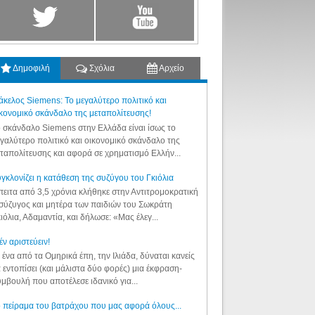
Δημοφιλή
Σχόλια
Αρχείο
κελος Siemens: Το μεγαλύτερο πολιτικό και
κονομικό σκάνδαλο της μεταπολίτευσης!
 σκάνδαλο Siemens στην Ελλάδα είναι ίσως το
γαλύτερο πολιτικό και οικονομικό σκάνδαλο της
ταπολίτευσης και αφορά σε χρηματισμό Ελλήν...
γκλονίζει η κατάθεση της συζύγου του Γκιόλια
ειτα από 3,5 χρόνια κλήθηκε στην Αντιτρομοκρατική
σύζυγος και μητέρα των παιδιών του Σωκράτη
ιόλια, Αδαμαντία, και δήλωσε: «Μας έλεγ...
έν αριστεύειν!
 ένα από τα Ομηρικά έπη, την Ιλιάδα, δύναται κανείς
 εντοπίσει (και μάλιστα δύο φορές) μια έκφραση-
μβουλή που αποτέλεσε ιδανικό για...
 πείραμα του βατράχου που μας αφορά όλους...