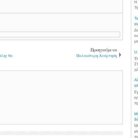
Η 
Τη
Το
αν
Δι
ευ
μι
Προηγούμενο
U.
άλης θα
Παλαιότερη Ανάρτηση
Έν
ΣΥ
χώ
Αί
αλ
Εγ
εγ
πρ
Μν
δά
Μι
μν
πρ