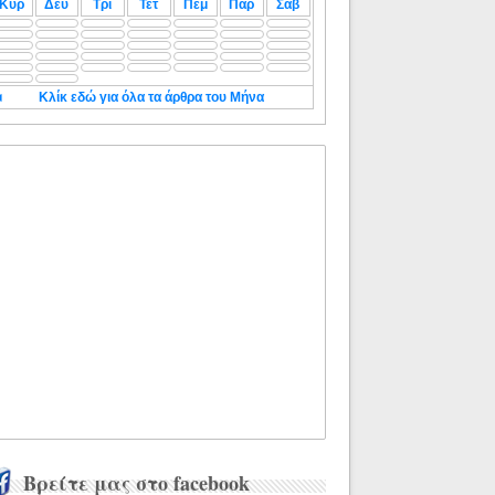
Κυρ
Δευ
Τρι
Τετ
Πεμ
Παρ
Σαβ
◄
Κλίκ εδώ για όλα τα άρθρα του Μήνα
Βρείτε μας στο facebook