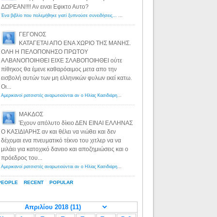
ΔΩΡΕΑΝ!!!! Αν ειναι Εφικτο Αυτο?
Ένα βιβλίο που πολεμήθηκε γιατί ξυπνούσε συνειδήσεις... - Λόγιος Ερμής | Η γνώση ξεκινάει με την αναζήτηση...
ΓΕΓΟΝΟΣ
ΚΑΤΑΓΕΤΑΙ ΑΠΟ ΕΝΑ ΧΩΡΙΟ ΤΗΣ ΜΑΝΗΣ.
ΟΛΗ Η ΠΕΛΟΠΟΝΗΣΟ ΠΡΩΤΟΥ
ΑΛΒΑΝΟΠΟΙΗΘΕΙ ΕΙΧΕ ΣΛΑΒΟΠΟΙΗΘΕΙ ούτε
πίθηκος θα έμενε καθαρόαιμος μετα απο την
εισβολή αυτών των μη ελληνικών φυλων εκεί κατω.
Οι...
Αμερικανοί ρατσιστές αναρωτιούνται αν ο Ηλίας Κασιδιάρης ανήκει στη λευκή φυλή... - Λόγιος Ερμής
·
8 yea
ΜΑΚΔΟΣ
Έχουν απόλυτο δίκιο ΔΕΝ ΕΙΝΑΙ ΕΛΛΗΝΑΣ
Ο ΚΑΣΙΔΙΑΡΗΣ αν και θέλει να νιώθει και δεν
δέχομαι ενα πνευματικό τέκνο του χιτλερ να να
μιλάει για κατοχικό δανειο και αποζημιώσεις και ο
πρόεδρος του...
Αμερικανοί ρατσιστές αναρωτιούνται αν ο Ηλίας Κασιδιάρης ανήκει στη λευκή φυλή... - Λόγιος Ερμής
·
8 yea
PEOPLE
RECENT
POPULAR