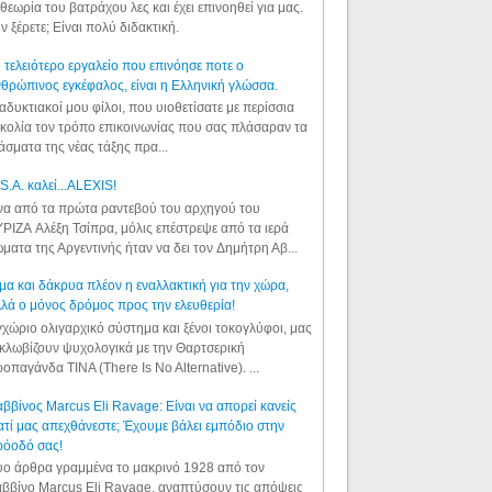
θεωρία του βατράχου λες και έχει επινοηθεί για μας.
ν ξέρετε; Είναι πολύ διδακτική.
 τελειότερο εργαλείο που επινόησε ποτε ο
θρώπινος εγκέφαλος, είναι η Ελληνική γλώσσα.
αδυκτιακοί μου φίλοι, που υιοθετίσατε με περίσσια
κολία τον τρόπο επικοινωνίας που σας πλάσαραν τα
άσματα της νέας τάξης πρα...
S.A. καλεί...ALEXIS!
α από τα πρώτα ραντεβού του αρχηγού του
ΡΙΖΑ Αλέξη Τσίπρα, μόλις επέστρεψε από τα ιερά
ματα της Αργεντινής ήταν να δει τον Δημήτρη Αβ...
μα και δάκρυα πλέον η εναλλακτική για την χώρα,
λά ο μόνος δρόμος προς την ελευθερία!
χώριο ολιγαρχικό σύστημα και ξένοι τοκογλύφοι, μας
κλωβίζουν ψυχολογικά με την Θαρτσερική
οπαγάνδα TINA (There Is No Alternative). ...
ββίνος Marcus Eli Ravage: Είναι να απορεί κανείς
ατί μας απεχθάνεστε; Έχουμε βάλει εμπόδιο στην
ρόοδό σας!
ο άρθρα γραμμένα το μακρινό 1928 από τον
ββίνο Marcus Eli Ravage, αναπτύσουν τις απόψεις