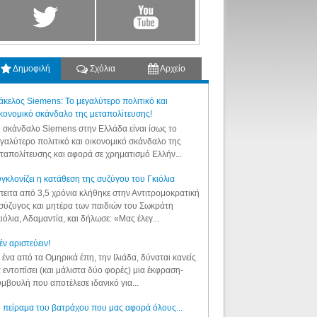
Δημοφιλή
Σχόλια
Αρχείο
κελος Siemens: Το μεγαλύτερο πολιτικό και
κονομικό σκάνδαλο της μεταπολίτευσης!
 σκάνδαλο Siemens στην Ελλάδα είναι ίσως το
γαλύτερο πολιτικό και οικονομικό σκάνδαλο της
ταπολίτευσης και αφορά σε χρηματισμό Ελλήν...
γκλονίζει η κατάθεση της συζύγου του Γκιόλια
ειτα από 3,5 χρόνια κλήθηκε στην Αντιτρομοκρατική
σύζυγος και μητέρα των παιδιών του Σωκράτη
ιόλια, Αδαμαντία, και δήλωσε: «Μας έλεγ...
έν αριστεύειν!
 ένα από τα Ομηρικά έπη, την Ιλιάδα, δύναται κανείς
 εντοπίσει (και μάλιστα δύο φορές) μια έκφραση-
μβουλή που αποτέλεσε ιδανικό για...
 πείραμα του βατράχου που μας αφορά όλους...