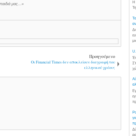
Η 
 παιδιά μας…»
Τη
Το
αν
Δι
ευ
μι
U.
Προηγούμενο
Έν
Οι Financial Times δεν αποκλείουν διαγραφή του
ΣΥ
ελληνικού χρέους
χώ
Αί
αλ
Εγ
εγ
πρ
Ρα
γι
π
Δύ
ρα