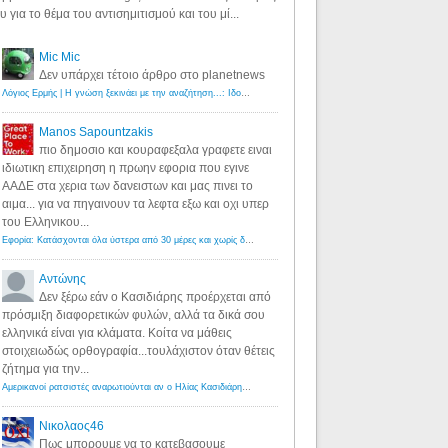
υ για το θέμα του αντισημιτισμού και του μί...
Mic Mic
Δεν υπάρχει τέτοιο άρθρο στο planetnews
Λόγιος Ερμής | Η γνώση ξεκινάει με την αναζήτηση...: Ιδού οι 18 που χρωστούν 11 δις ευρώ!
·
6 years ago
Manos Sapountzakis
πιο δημοσιο και κουραφεξαλα γραφετε ειναι
ιδιωτικη επιχειρηση η πρωην εφορια που εγινε
ΑΑΔΕ στα χερια των δανειστων και μας πινει το
αιμα... για να πηγαινουν τα λεφτα εξω και οχι υπερ
του Ελληνικου...
Εφορία: Κατάσχονται όλα ύστερα από 30 μέρες και χωρίς δικαστικές αποφάσεις - Λόγιος Ερμής
·
6 years ag
Αντώνης
Δεν ξέρω εάν ο Κασιδιάρης προέρχεται από
πρόσμιξη διαφορετικών φυλών, αλλά τα δικά σου
ελληνικά είναι για κλάματα. Κοίτα να μάθεις
στοιχειωδώς ορθογραφία...τουλάχιστον όταν θέτεις
ζήτημα για την...
Αμερικανοί ρατσιστές αναρωτιούνται αν ο Ηλίας Κασιδιάρης ανήκει στη λευκή φυλή... - Λόγιος Ερμής
·
7 yea
Νικολαος46
Πως μπορουμε να το κατεβασουμε