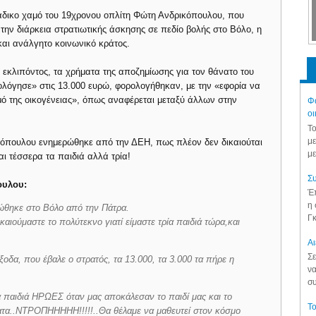
άδικο χαμό του 19χρονου οπλίτη Φώτη Ανδρικόπουλου, που
την διάρκεια στρατιωτικής άσκησης σε πεδίο βολής στο Βόλο, η
και ανάλγητο κοινωνικό κράτος.
εκλιπόντος, τα χρήματα της αποζημίωσης για τον θάνατο του
λόγησε» στις 13.000 ευρώ, φορολογήθηκαν, με την «εφορία να
μό της οικογένειας», όπως αναφέρεται μεταξύ άλλων στην
Φά
οι
Το
με
ικόπουλου ενημερώθηκε από την ΔΕΗ, πως πλέον δεν δικαιούται
με
ι τέσσερα τα παιδιά αλλά τρία!
Συ
ουλου:
Έπ
η 
ώθηκε στο Βόλο από την Πάτρα.
Γκ
αιούμαστε το πολύτεκνο γιατί είμαστε τρία παιδιά τώρα,και
Aι
Σε
οδα, που έβαλε ο στρατός, τα 13.000, τα 3.000 τα πήρε η
να
συ
παιδιά ΗΡΩΕΣ όταν μας αποκάλεσαν το παιδί μας και το
Το
ματα..ΝΤΡΟΠΗΗΗΗΗ!!!!!..Θα θέλαμε να μαθευτεί στον κόσμο