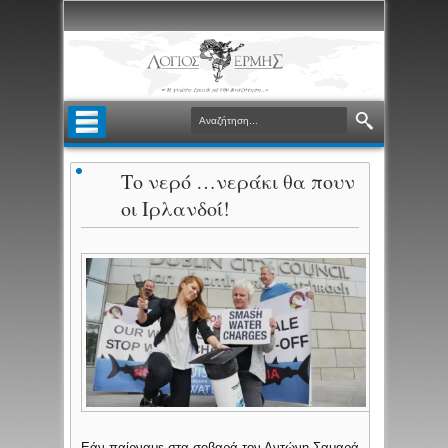
Το νερό …νεράκι θα πουν
οι Ιρλανδοί!
Εάν παίρναμε στα σοβαρά τον Αντώνη Σαμαρά