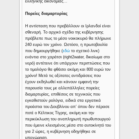
ελληνικής οικονομίας…
Πορείες διαμαρτυρίας
Η αντίσταση που προβάλλουν οι Ιρλανδοί είναι
σθεναρή. Το αρχικό σχέδιο της κυβέρνησης
πρόβλεπε πως το μέσο νοικοκυριό θα πλήρωνε
240 ευρώ τον χρόνο. Ωστόσο, η πρωτοβουλία
που δημιουργήθηκε (
εδώ
το σχετικό λινκ)
ενάντια στο χαράτσι (right2water, δικαίωμα στο
νερό) αντέτεινε ότι υπάρχουν περιπτώσεις που
το τιμολόγιο θα φθάσει ακόμη και 800 ευρώ τον
χρόνο! Μετά τις οξύτατες αντιδράσεις που
έχουν εκδηλωθεί και κάνουν εμφανή την
παρουσία τους με αλλεπάλληλες πορείες
διαμαρτυρίας, επιθέσεις σε τεχνικούς που
εγκαθιστούν ρολόγια, ειδικά στα εργατικά
προάστια του Δουβλίνου απ’ όπου δεν πέρασε
ποτέ ο Κέλτικος Τίγρης, ακόμη και την
περικύκλωση του αναπληρωτή πρωθυπουργού
που έμεινε κλεισμένος μέσα στο αυτοκίνητό του
για 2 ώρες, η κυβέρνηση οδηγήθηκε σε
υποχώρηση.