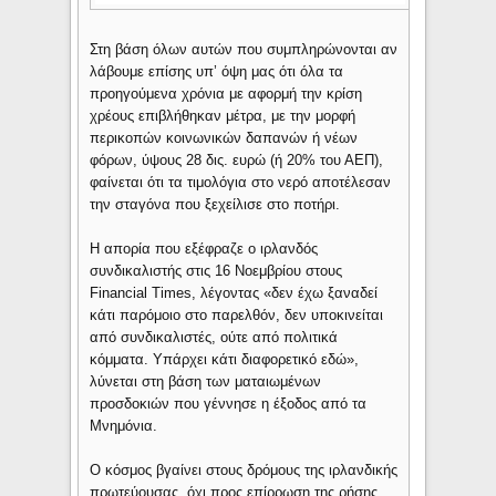
Στη βάση όλων αυτών που συμπληρώνονται αν
λάβουμε επίσης υπ’ όψη μας ότι όλα τα
προηγούμενα χρόνια με αφορμή την κρίση
χρέους επιβλήθηκαν μέτρα, με την μορφή
περικοπών κοινωνικών δαπανών ή νέων
φόρων, ύψους 28 δις. ευρώ (ή 20% του ΑΕΠ),
φαίνεται ότι τα τιμολόγια στο νερό αποτέλεσαν
την σταγόνα που ξεχείλισε στο ποτήρι.
Η απορία που εξέφραζε ο ιρλανδός
συνδικαλιστής στις 16 Νοεμβρίου στους
Financial Times, λέγοντας «δεν έχω ξαναδεί
κάτι παρόμοιο στο παρελθόν, δεν υποκινείται
από συνδικαλιστές, ούτε από πολιτικά
κόμματα. Υπάρχει κάτι διαφορετικό εδώ»,
λύνεται στη βάση των ματαιωμένων
προσδοκιών που γέννησε η έξοδος από τα
Μνημόνια.
Ο κόσμος βγαίνει στους δρόμους της ιρλανδικής
πρωτεύουσας, όχι προς επίρρωση της ρήσης