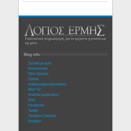
Εναλλακτική πληροφόρηση, για τα τρέχοντα γεγονότα και
όχι μόνο...
Blog info
Σχετικά με εμάς
Eπικοινωνία
Όροι Χρήσης
Σχόλια
Αρθρογράφοι/Συντάκτες
Web TV
Android application
RSS
Facebook
Twitter
Youtube Channel
Google+