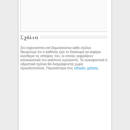
Σχόλια
Στο logiosermis.net δημοσιεύεται κάθε σχόλιο.
Θεωρούμε ότι ο καθένας έχει το δικαίωμα να εκφέρει
ελεύθερα τις απόψεις του, οι οποίες εκφράζουν
αποκλειστικά τον εκάστοτε σχολιαστή. Τα συκοφαντικά ή
υβριστικά σχόλια θα διαγράφονται χωρίς
προειδοποίηση. Περισσότερα στις
οδηγίες χρήσης
.