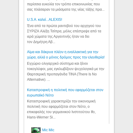
περίσσια ευκολία τον τρόπο επικοινωνίας που
σας πλάσαραν τα μιάσματα της νέας τάξης πρα...
U.S.A. καλεί...ALEXIS!
Ένα από τα πρώτα ραντεβού του αρχηγού του
ΣΥΡΙΖΑ Αλέξη Τσίπρα, μόλις επέστρεψε από τα
ιερά χώματα της Αργεντινής ήταν να δει
τον Δημήτρη Αβ...
Αίμα και δάκρυα πλέον η εναλλακτική για την
χώρα, αλλά ο μόνος δρόμος προς την ελευθερία!
Εγχώριο ολιγαρχικό σύστημα και ξένοι
τοκογλύφοι, μας εγκλωβίζουν ψυχολογικά με την
Θαρτσερική προπαγάνδα TINA (There Is No
Alternative). ...
Καταστροφική η πολιτική που εφαρμόζεται στον
ευρωπαϊκό Νότο
Καταστροφική χαρακτηρίζει την οικονομική
πολιτική που εφαρμόζεται στον Νότο, ο
επικεφαλής του γερμανικού Ινστιτούτου Ifo,
Hans-Werner Si...
Mic Mic