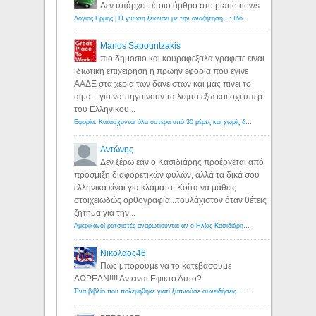
Δεν υπάρχει τέτοιο άρθρο στο planetnews
Λόγιος Ερμής | Η γνώση ξεκινάει με την αναζήτηση...: Ιδού οι 18 που χρωστούν 11 δις ευρώ!
Manos Sapountzakis
πιο δημοσιο και κουραφεξαλα γραφετε ειναι
ιδιωτικη επιχειρηση η πρωην εφορια που εγινε
ΑΑΔΕ στα χερια των δανειστων και μας πινει το
αιμα... για να πηγαινουν τα λεφτα εξω και οχι υπερ
του Ελληνικου...
Εφορία: Κατάσχονται όλα ύστερα από 30 μέρες και χωρίς δικαστικές αποφάσεις - Λόγιος Ερμής
Αντώνης
Δεν ξέρω εάν ο Κασιδιάρης προέρχεται από
πρόσμιξη διαφορετικών φυλών, αλλά τα δικά σου
ελληνικά είναι για κλάματα. Κοίτα να μάθεις
στοιχειωδώς ορθογραφία...τουλάχιστον όταν θέτεις
ζήτημα για την...
Αμερικανοί ρατσιστές αναρωτιούνται αν ο Ηλίας Κασιδιάρης ανήκει στη λευκή φυλή... - Λόγιος Ερμής
Νικολαος46
Πως μπορουμε να το κατεβασουμε
ΔΩΡΕΑΝ!!!! Αν ειναι Εφικτο Αυτο?
Ένα βιβλίο που πολεμήθηκε γιατί ξυπνούσε συνειδήσεις... - Λόγιος Ερμής | Η γνώση ξεκινάει με την αναζήτηση...