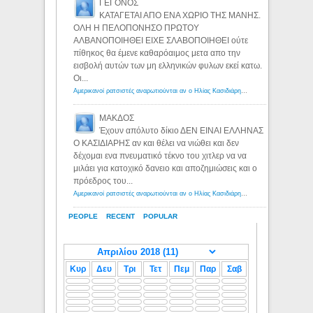
ΓΕΓΟΝΟΣ
ΚΑΤΑΓΕΤΑΙ ΑΠΟ ΕΝΑ ΧΩΡΙΟ ΤΗΣ ΜΑΝΗΣ.
ΟΛΗ Η ΠΕΛΟΠΟΝΗΣΟ ΠΡΩΤΟΥ
ΑΛΒΑΝΟΠΟΙΗΘΕΙ ΕΙΧΕ ΣΛΑΒΟΠΟΙΗΘΕΙ ούτε
πίθηκος θα έμενε καθαρόαιμος μετα απο την
εισβολή αυτών των μη ελληνικών φυλων εκεί κατω.
Οι...
Αμερικανοί ρατσιστές αναρωτιούνται αν ο Ηλίας Κασιδιάρης ανήκει στη λευκή φυλή... - Λόγιος Ερμής
ΜΑΚΔΟΣ
Έχουν απόλυτο δίκιο ΔΕΝ ΕΙΝΑΙ ΕΛΛΗΝΑΣ
Ο ΚΑΣΙΔΙΑΡΗΣ αν και θέλει να νιώθει και δεν
δέχομαι ενα πνευματικό τέκνο του χιτλερ να να
μιλάει για κατοχικό δανειο και αποζημιώσεις και ο
πρόεδρος του...
Αμερικανοί ρατσιστές αναρωτιούνται αν ο Ηλίας Κασιδιάρης ανήκει στη λευκή φυλή... - Λόγιος Ερμής
PEOPLE
RECENT
POPULAR
Κυρ
Δευ
Τρι
Τετ
Πεμ
Παρ
Σαβ