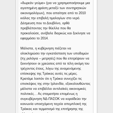
«δωρεάν γεύμα» (για να χρησιμοποιήσουμε μια
αγαπημένη φράση μεταξύ των συντηρητικών
οικονομολόγων), που απαίτησε από το 2010
κιόλας την επιβολή τιμολογίων στο νερό.
Δέσμευση που το Δουβλίνο, ορθά
προβλέποντας την θύελλα που θα
προκαλούσε, ανέβαλε διαρκώς και ξεκίνησε να
εφαρμόσει το 2014.
Μάλιστα, η κυβέρνηση πιέζεται να
ολοκληρώσει την εγκατάσταση των υποδομών
(πχ ρολόγια – μετρητές) που θα επιτρέψουν να
ξεκινήσουν οι χρεώσεις από τα τέλη ακόμη του
τρέχοντος έτους, λόγω της αναμενόμενης
επίσκεψης της Τρόικας αυτές τις μέρες.
Κρατάμε λοιπόν ότι η Τρόικα συνεχίζει τις
επισκέψεις της στην Ιρλανδία, εξακολουθώντας
μάλιστα να επιβάλλει αντιλαϊκές οικονομικές
πολιτικές… Ας σταματήσει επομένως η
συγκυβέρνηση ΝΔ-ΠΑΣΟΚ να κοροϊδεύει την
κοινωνία υποσχόμενη ταχεία απεμπλοκή της
Τρόικας και τερματισμό της επιτήρησης της