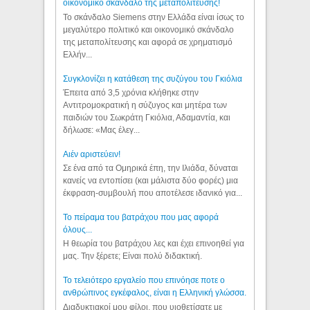
οικονομικό σκάνδαλο της μεταπολίτευσης!
Το σκάνδαλο Siemens στην Ελλάδα είναι ίσως το
μεγαλύτερο πολιτικό και οικονομικό σκάνδαλο
της μεταπολίτευσης και αφορά σε χρηματισμό
Ελλήν...
Συγκλονίζει η κατάθεση της συζύγου του Γκιόλια
Έπειτα από 3,5 χρόνια κλήθηκε στην
Αντιτρομοκρατική η σύζυγος και μητέρα των
παιδιών του Σωκράτη Γκιόλια, Αδαμαντία, και
δήλωσε: «Μας έλεγ...
Aιέν αριστεύειν!
Σε ένα από τα Ομηρικά έπη, την Ιλιάδα, δύναται
κανείς να εντοπίσει (και μάλιστα δύο φορές) μια
έκφραση-συμβουλή που αποτέλεσε ιδανικό για...
Το πείραμα του βατράχου που μας αφορά
όλους...
Η θεωρία του βατράχου λες και έχει επινοηθεί για
μας. Την ξέρετε; Είναι πολύ διδακτική.
Το τελειότερο εργαλείο που επινόησε ποτε ο
ανθρώπινος εγκέφαλος, είναι η Ελληνική γλώσσα.
Διαδυκτιακοί μου φίλοι, που υιοθετίσατε με