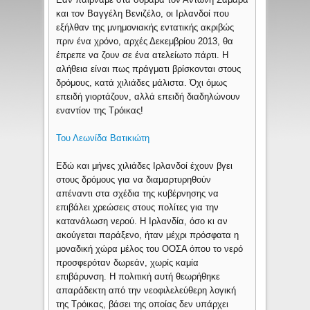
και τον Βαγγέλη Βενιζέλο, οι Ιρλανδοί που
εξήλθαν της μνημονιακής εντατικής ακριβώς
πριν ένα χρόνο, αρχές Δεκεμβρίου 2013, θα
έπρεπε να ζουν σε ένα ατελείωτο πάρτι. Η
αλήθεια είναι πως πράγματι βρίσκονται στους
δρόμους, κατά χιλιάδες μάλιστα. Όχι όμως
επειδή γιορτάζουν, αλλά επειδή διαδηλώνουν
εναντίον της Τρόικας!
Του Λεωνίδα Βατικιώτη
Εδώ και μήνες χιλιάδες Ιρλανδοί έχουν βγει
στους δρόμους για να διαμαρτυρηθούν
απέναντι στα σχέδια της κυβέρνησης να
επιβάλει χρεώσεις στους πολίτες για την
κατανάλωση νερού. Η Ιρλανδία, όσο κι αν
ακούγεται παράξενο, ήταν μέχρι πρόσφατα η
μοναδική χώρα μέλος του ΟΟΣΑ όπου το νερό
προσφερόταν δωρεάν, χωρίς καμία
επιβάρυνση. Η πολιτική αυτή θεωρήθηκε
απαράδεκτη από την νεοφιλελεύθερη λογική
της Τρόικας, βάσει της οποίας δεν υπάρχει