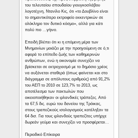
του τελευταίου σπουδαίου γιουγκοσλάβου
λογοτέχνη, Ντανίλο Κις, ότι «το Δουβλίνο είναι
το σημαντικότερο εκτροφείο εκκεντρικών σε
ολόκληρο τον δυτικό κόσμο», αλλά για κάτι
πολύ πιο …γήινο.
Επειδή βλέπει ότι κι η επόμενη μέρα των
Μνημονίων μοιάζει με την προηγούμενη σε ό,τι
αφορά το επίπεδο ζωής των καθημερινών
ανθρώπων, ενώ η οικονομία συνεχίζει να
βρίσκεται σε εκτροχιασμό με το δημόσιο χρέος
να αυξάνεται σταθερά (όπως φαίνεται και στο
διάγραμμα σε απόλυτους αριθμούς) από 91,2%
του ΑΕΠ το 2010 σε 123,7% το 2013, ως
αποτέλεσμα των πακτωλών που
οικειοποιήθηκαν οι ιρλανδικές τράπεζες. Από
τα 67,5 δις. ευρώ του δανείου της Τρόικας,
στους τραπεζικούς ισολογισμούς κατέληξαν τα
64 δισ. Για τους ιρλανδούς τραπεζίτες υπήρχε
δωρεάν γεύμα και συνεχίζει να προσφέρεται…
Περιοδικό Επίκαιρα