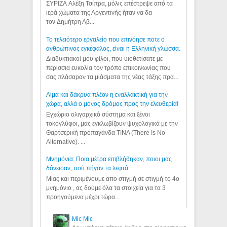
ΣΥΡΙΖΑ Αλέξη Τσίπρα, μόλις επέστρεψε από τα
ιερά χώματα της Αργεντινής ήταν να δει
τον Δημήτρη Αβ...
Το τελειότερο εργαλείο που επινόησε ποτε ο
ανθρώπινος εγκέφαλος, είναι η Ελληνική γλώσσα.
Διαδυκτιακοί μου φίλοι, που υιοθετίσατε με
περίσσια ευκολία τον τρόπο επικοινωνίας που
σας πλάσαραν τα μιάσματα της νέας τάξης πρα...
Αίμα και δάκρυα πλέον η εναλλακτική για την
χώρα, αλλά ο μόνος δρόμος προς την ελευθερία!
Εγχώριο ολιγαρχικό σύστημα και ξένοι
τοκογλύφοι, μας εγκλωβίζουν ψυχολογικά με την
Θαρτσερική προπαγάνδα TINA (There Is No
Alternative). ...
Μνημόνια: Ποια μέτρα επιβλήθηκαν, ποιοι μας
δάνεισαν, πού πήγαν τα λεφτά...
Μιας και περιμένουμε απο στιγμή σε στιγμή το 4ο
μνημόνιο , ας δούμε όλα τα στοιχεία για τα 3
προηγούμενα μέχρι τώρα...
Mic Mic