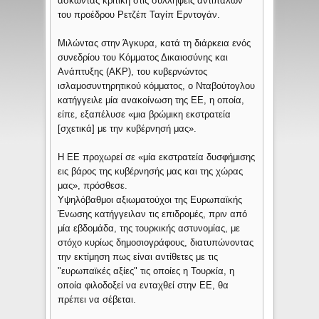
ασκώντας κριτική στις συλλήψεις αντιπάλων
του προέδρου Ρετζέπ Ταγίπ Ερντογάν.
Μιλώντας στην Άγκυρα, κατά τη διάρκεια ενός
συνεδρίου του Κόμματος Δικαιοσύνης και
Ανάπτυξης (AKP), του κυβερνώντος
ισλαμοσυντηρητικού κόμματος, ο Νταβούτογλου
κατήγγειλε μία ανακοίνωση της ΕΕ, η οποία,
είπε, εξαπέλυσε «μια βρώμικη εκστρατεία
[σχετικά] με την κυβέρνησή μας».
Η ΕΕ προχωρεί σε «μία εκστρατεία δυσφήμισης
εις βάρος της κυβέρνησής μας και της χώρας
μας», πρόσθεσε.
Υψηλόβαθμοι αξιωματούχοι της Ευρωπαϊκής
Ένωσης κατήγγειλαν τις επιδρομές, πριν από
μία εβδομάδα, της τουρκικής αστυνομίας, με
στόχο κυρίως δημοσιογράφους, διατυπώνοντας
την εκτίμηση πως είναι αντίθετες με τις
"ευρωπαϊκές αξίες" τις οποίες η Τουρκία, η
οποία φιλοδοξεί να ενταχθεί στην ΕΕ, θα
πρέπει να σέβεται.