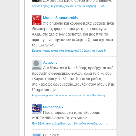
Δεν υπάρχει τέτοιο άρθρο στο planetnews
Λόγιος Ερμής | Η γνώση ξεκινάει με την αναζήτηση...: Ιδού οι 18 που χρωστούν 11 δις ευρώ!
Manos Sapountzakis
πιο δημοσιο και κουραφεξαλα γραφετε ειναι
ιδιωτικη επιχειρηση η πρωην εφορια που εγινε
ΑΑΔΕ στα χερια των δανειστων και μας πινει το
αιμα... για να πηγαινουν τα λεφτα εξω και οχι υπερ
του Ελληνικου...
Εφορία: Κατάσχονται όλα ύστερα από 30 μέρες και χωρίς δικαστικές αποφάσεις - Λόγιος Ερμής
Αντώνης
Δεν ξέρω εάν ο Κασιδιάρης προέρχεται από
πρόσμιξη διαφορετικών φυλών, αλλά τα δικά σου
ελληνικά είναι για κλάματα. Κοίτα να μάθεις
στοιχειωδώς ορθογραφία...τουλάχιστον όταν θέτεις
ζήτημα για την...
Αμερικανοί ρατσιστές αναρωτιούνται αν ο Ηλίας Κασιδιάρης ανήκει στη λευκή φυλή... - Λόγιος Ερμής
Νικολαος46
Πως μπορουμε να το κατεβασουμε
ΔΩΡΕΑΝ!!!! Αν ειναι Εφικτο Αυτο?
Ένα βιβλίο που πολεμήθηκε γιατί ξυπνούσε συνειδήσεις... - Λόγιος Ερμής | Η γνώση ξεκινάει με την αναζήτηση...
ΓΕΓΟΝΟΣ