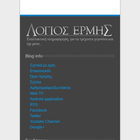
Εναλλακτική πληροφόρηση, για τα τρέχοντα γεγονότα και
όχι μόνο...
Blog info
Σχετικά με εμάς
Eπικοινωνία
Όροι Χρήσης
Σχόλια
Αρθρογράφοι/Συντάκτες
Web TV
Android application
RSS
Facebook
Twitter
Youtube Channel
Google+