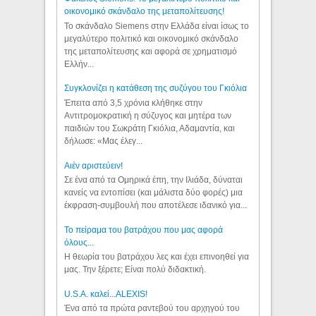
οικονομικό σκάνδαλο της μεταπολίτευσης!
Το σκάνδαλο Siemens στην Ελλάδα είναι ίσως το
μεγαλύτερο πολιτικό και οικονομικό σκάνδαλο
της μεταπολίτευσης και αφορά σε χρηματισμό
Ελλήν...
Συγκλονίζει η κατάθεση της συζύγου του Γκιόλια
Έπειτα από 3,5 χρόνια κλήθηκε στην
Αντιτρομοκρατική η σύζυγος και μητέρα των
παιδιών του Σωκράτη Γκιόλια, Αδαμαντία, και
δήλωσε: «Μας έλεγ...
Aιέν αριστεύειν!
Σε ένα από τα Ομηρικά έπη, την Ιλιάδα, δύναται
κανείς να εντοπίσει (και μάλιστα δύο φορές) μια
έκφραση-συμβουλή που αποτέλεσε ιδανικό για...
Το πείραμα του βατράχου που μας αφορά
όλους...
Η θεωρία του βατράχου λες και έχει επινοηθεί για
μας. Την ξέρετε; Είναι πολύ διδακτική.
U.S.A. καλεί...ALEXIS!
Ένα από τα πρώτα ραντεβού του αρχηγού του