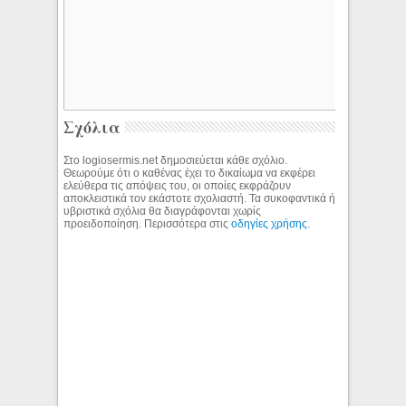
Σχόλια
Στο logiosermis.net δημοσιεύεται κάθε σχόλιο.
Θεωρούμε ότι ο καθένας έχει το δικαίωμα να εκφέρει
ελεύθερα τις απόψεις του, οι οποίες εκφράζουν
αποκλειστικά τον εκάστοτε σχολιαστή. Τα συκοφαντικά ή
υβριστικά σχόλια θα διαγράφονται χωρίς
προειδοποίηση. Περισσότερα στις
οδηγίες χρήσης
.