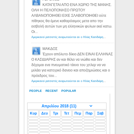
ΚΑΤΑΓΕΤΑΙ ΑΠΟ ΕΝΑ ΧΩΡΙΟ ΤΗΣ ΜΑΝΗΣ.
ΟΛΗ Η ΠΕΛΟΠΟΝΗΣΟ ΠΡΩΤΟΥ
ΑΛΒΑΝΟΠΟΙΗΘΕΙ ΕΙΧΕ ΣΛΑΒΟΠΟΙΗΘΕΙ ούτε
πίθηκος θα έμενε καθαρόαιμος μετα απο την
εισβολή αυτών των μη ελληνικών φυλων εκεί κατω.
Οι...
Αμερικανοί ρατσιστές αναρωτιούνται αν ο Ηλίας Κασιδιάρης ανήκει στη λευκή φυλή... - Λόγιος Ερμής
ΜΑΚΔΟΣ
Έχουν απόλυτο δίκιο ΔΕΝ ΕΙΝΑΙ ΕΛΛΗΝΑΣ
Ο ΚΑΣΙΔΙΑΡΗΣ αν και θέλει να νιώθει και δεν
δέχομαι ενα πνευματικό τέκνο του χιτλερ να να
μιλάει για κατοχικό δανειο και αποζημιώσεις και ο
πρόεδρος του...
Αμερικανοί ρατσιστές αναρωτιούνται αν ο Ηλίας Κασιδιάρης ανήκει στη λευκή φυλή... - Λόγιος Ερμής
PEOPLE
RECENT
POPULAR
Κυρ
Δευ
Τρι
Τετ
Πεμ
Παρ
Σαβ