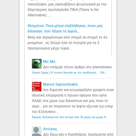
τοκογλύφοι, μας εγκλωβίζουν ψυχολογικά με την
Θαρτσερική προπαγάνδα TINA (There Is No
Alternative). ...
Μνημόνια: Ποια μέτρα επιβλήθηκαν, ποιοι μας
δάνεισαν, πού πήγαν τα λεφτά...
Μιας και περιμένουμε απο στιγμή σε στιγμή το 4ο
μνημόνιο , ας δούμε όλα τα στοιχεία για τα 3
προηγούμενα μέχρι τώρα...
Mic Mic
Δεν υπάρχει τέτοιο άρθρο στο planetnews
Λόγιος Ερμής | Η γνώση ξεκινάει με την αναζήτηση...: Ιδού οι 18 που χρωστούν 11 δις ευρώ!
Manos Sapountzakis
πιο δημοσιο και κουραφεξαλα γραφετε ειναι
ιδιωτικη επιχειρηση η πρωην εφορια που εγινε
ΑΑΔΕ στα χερια των δανειστων και μας πινει το
αιμα... για να πηγαινουν τα λεφτα εξω και οχι υπερ
του Ελληνικου...
Εφορία: Κατάσχονται όλα ύστερα από 30 μέρες και χωρίς δικαστικές αποφάσεις - Λόγιος Ερμής
Αντώνης
Δεν ξέρω εάν ο Κασιδιάρης προέρχεται από