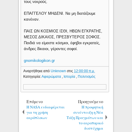
τους νεκρούς.
ΕΠΑΓΓΕΛΟΥ ΜΗΔΕΝΙ. Να μη διατάζουμε
κανέναν.
ΠΑΙΣ ΩΝ ΚΟΣΜΙΟΣ ΙΣΘΙ, ΗΒΩΝ ΕΓΚΡΑΤΗΣ,
ΜΕΣΟΣ ΔΙΚΑΙΟΣ, ΠΡΕΣΒΥΤΕΡΟΣ ΣΟΦΟΣ.
Παιδιά να είμαστε κόσμιοι, έφηβοι εγκρατείς,
άνδρες δίκαιοι, γέροντες σοφοί.
gnomikologikon.gr
Αναρτήθηκε από
Unknown
στις
12:00:00 π.μ.
Κατηγορία:
Αφιερώματα
,
Ιστορία
,
Πολιτισμός
Επόμενο
Προηγούμενο
H NASA ενδιαφέρεται
Η προφητική
για τη χρήση
συνέντευξη η Νέα
αερόπλοιων
Τάξη Πραγμάτων και
το αεροπορικό
δυστύχημα