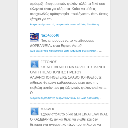
πρόσμιξη διαφορετικών φυλών, αλλά τα δικά σου
ελληνικά είναι για κλάματα. Κοίτα να μάθεις
στοιχειωδώς ορθογραφία...τουλάχιστον όταν θέτεις
ζήτημα για την...
Αμερικανοί ρατσιστές αναρωτιούνται αν ο Ηλίας Κασιδιάρης ανήκει στη λευκή φυλή... - Λόγιος Ερμής
Νικολαος46
Πως μπορουμε να το κατεβασουμε
ΔΩΡΕΑΝ!!!! Αν ειναι Εφικτο Αυτο?
Ένα βιβλίο που πολεμήθηκε γιατί ξυπνούσε συνειδήσεις... - Λόγιος Ερμής | Η γνώση ξεκινάει με την αναζήτηση...
ΓΕΓΟΝΟΣ
ΚΑΤΑΓΕΤΑΙ ΑΠΟ ΕΝΑ ΧΩΡΙΟ ΤΗΣ ΜΑΝΗΣ.
ΟΛΗ Η ΠΕΛΟΠΟΝΗΣΟ ΠΡΩΤΟΥ
ΑΛΒΑΝΟΠΟΙΗΘΕΙ ΕΙΧΕ ΣΛΑΒΟΠΟΙΗΘΕΙ ούτε
πίθηκος θα έμενε καθαρόαιμος μετα απο την
εισβολή αυτών των μη ελληνικών φυλων εκεί κατω.
Οι...
Αμερικανοί ρατσιστές αναρωτιούνται αν ο Ηλίας Κασιδιάρης ανήκει στη λευκή φυλή... - Λόγιος Ερμής
ΜΑΚΔΟΣ
Έχουν απόλυτο δίκιο ΔΕΝ ΕΙΝΑΙ ΕΛΛΗΝΑΣ
Ο ΚΑΣΙΔΙΑΡΗΣ αν και θέλει να νιώθει και δεν
δέχομαι ενα πνευματικό τέκνο του χιτλερ να να