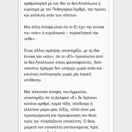
αριθμολογικά με τον ίδιο το θεό Απόλλωνα ή
ευρύτερα με τον Πυθαγόρειο Αριθμό, την πρώτη
και απόλυτη αιτία των πάντων.
Μια άλλη άποψη είναι ότι το ΕΙ έχει την έννοια
του «εάν» ή ευχολογικά – παρακλητικά του
«είθε».
Ένας άλλος ομιλητής υποστηρίζει, με τη ίδια
έννοια του «εάν», ότι το «ΕΙ» προτείνεται από
το θεό Απόλλωνα στους φιλοσοφούντες, διότι
«κανένα πράγμα δεν υπάρχει χωρίς αιτία και
κανένας συλλογισμός χωρίς μία λογική
υπόθεση».
Μια τελευταία άποψη, του Αμμωνίου,
υποστηρίζει ότι το Δελφικό «Ε» δε δηλώνει
κανένα αριθμό, καμιά τάξη, σύνδεσμο ή
ελλείπον μόριο μιας λέξης, αλλά είναι μια
προσαγόρευση και προσφώνηση του θεού
προς τον πλησιάζοντα επισκέπτη. Ο θεός
χαιρετά τον επισκέπτη αποτεινόμενος προς