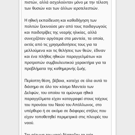
πιστών, αλλά ασχολούνταν μόνο με την τέλεση
των θυσιών και των άλλων ιεροτελεστιών.
Η ηθική εκπαίδευση και καθοδήγηση των
πολιτών ξεκινούσε μεν από τους παιδαγωγούς
και παιδοτρίβες της νεαρής ηλικίας, αλλά
συνεχιζόταν αργότερα στα μαντεία, τα οποία,
εκτός από τις χρησμοδοτήσεις τους για τα
μελλούμενα και τις θελήσεις των θεών, έδιναν
και ένα πλήθος ηθικών παραγγελμάτων και
προτροπών συμβουλευτικού χαρακτήρα για τα
προβλήματα της καθημερινής ζωής.
Περίoπτη θέση, βέβαια, κατείχε σε όλα αυτά το
διάσημο σε όλο τον κόσμο Μαντείο των
Δελφών, του οποίου τα ομώνυμα ηθικά
παραγγέλματα είχαν καταγραφεί στους τοίχους
του προνάου του Ναού του Απόλλωνος, στο
υπέρθυρο ή σε ακόμα σε διάφορες στήλες που
είχαν τοποθετηθεί περιμετρικά στις πλευρές του
ναού.
Στο αέτωμα του ναού δέσποζαν τα τρία