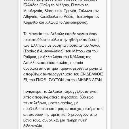
Ελλάδας (Θαλή το Μιλήσιο, Πιττακό το
Μυτιληναίο, Βίαντα τον Πρηνέα, Σόλωνα τον
Αθηναίο, Κλεόβουλο το Ρόδιο, Περίανδρο τον
Κορίνθιο και Χίλωνα το Λακεδαιμόνιο).
Το Μαντείο των Δελφών έπαιξε γενικά έναν
περισπούδαστο ρόλο στην ηθική εκπαίδευση
των Ελλήνων με βάση τα πρότυπα του Λόγου
(Σοφίας ή Αυτογνωσίας), του Μέτρου και του
Ρυθμού, με άλλα λόγια του Κάλλους της
Απολλώνειας διδασκαλίας, η οποία
συνοψίζεται στα τρία προαναφερθέντα μέγιστα
αποφθέγματα-παραγγέλματα του ΕΝ ΔΕΛΦΟΙΣ
ΕΙ, του ΓΝΩΘΙ ΣΑΥΤΟΝ και του ΜΗΔΕΝ ΑΓΑΝ.
Γενικότερα, τα Δελφικά παραγγέλματα είναι
λιτές αποφθεγματικές εκφράσεις, δύο έως
πέντε λέξεων, μεστές σοφίας, με
συμβουλευτικό και προτρεπτικό χαρακτήρα που
επιτάσσουν την αρετή και δημιουργούν από
μόνα τους, συνολικά, μια πλήρη ηθική
διδασκαλία.