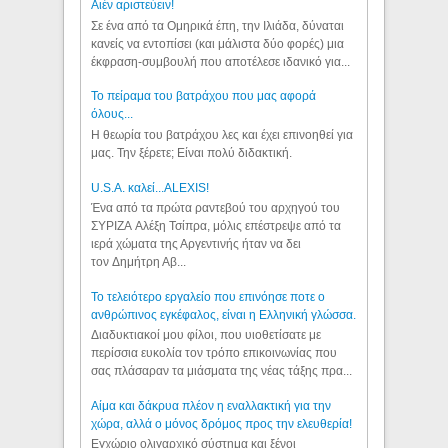
Aιέν αριστεύειν!
Σε ένα από τα Ομηρικά έπη, την Ιλιάδα, δύναται
κανείς να εντοπίσει (και μάλιστα δύο φορές) μια
έκφραση-συμβουλή που αποτέλεσε ιδανικό για...
Το πείραμα του βατράχου που μας αφορά
όλους...
Η θεωρία του βατράχου λες και έχει επινοηθεί για
μας. Την ξέρετε; Είναι πολύ διδακτική.
U.S.A. καλεί...ALEXIS!
Ένα από τα πρώτα ραντεβού του αρχηγού του
ΣΥΡΙΖΑ Αλέξη Τσίπρα, μόλις επέστρεψε από τα
ιερά χώματα της Αργεντινής ήταν να δει
τον Δημήτρη Αβ...
Το τελειότερο εργαλείο που επινόησε ποτε ο
ανθρώπινος εγκέφαλος, είναι η Ελληνική γλώσσα.
Διαδυκτιακοί μου φίλοι, που υιοθετίσατε με
περίσσια ευκολία τον τρόπο επικοινωνίας που
σας πλάσαραν τα μιάσματα της νέας τάξης πρα...
Αίμα και δάκρυα πλέον η εναλλακτική για την
χώρα, αλλά ο μόνος δρόμος προς την ελευθερία!
Εγχώριο ολιγαρχικό σύστημα και ξένοι