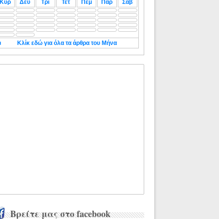
Κυρ
Δευ
Τρι
Τετ
Πεμ
Παρ
Σαβ
◄
Κλίκ εδώ για όλα τα άρθρα του Μήνα
Βρείτε μας στο facebook