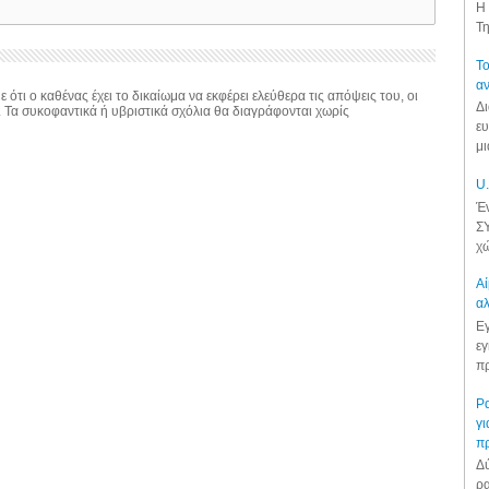
Η 
Τη
Το
αν
 ότι ο καθένας έχει το δικαίωμα να εκφέρει ελεύθερα τις απόψεις του, οι
Δι
. Τα συκοφαντικά ή υβριστικά σχόλια θα διαγράφονται χωρίς
ευ
μι
U.
Έν
ΣΥ
χώ
Αί
αλ
Εγ
εγ
πρ
Ρα
γι
π
Δύ
ρα