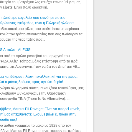
θεωρία του βατράχου λες και έχει επινοηθεί για μας.
ν ξέρετε; Είναι πολύ διδακτική.
 τελειότερο εργαλείο που επινόησε ποτε ο
θρώπινος εγκέφαλος, είναι η Ελληνική γλώσσα.
αδυκτιακοί μου φίλοι, που υιοθετίσατε με περίσσια
κολία τον τρόπο επικοινωνίας που σας πλάσαραν τα
άσματα της νέας τάξης πρα...
S.A. καλεί...ALEXIS!
α από τα πρώτα ραντεβού του αρχηγού του
ΡΙΖΑ Αλέξη Τσίπρα, μόλις επέστρεψε από τα ιερά
ματα της Αργεντινής ήταν να δει τον Δημήτρη Αβ...
μα και δάκρυα πλέον η εναλλακτική για την χώρα,
λά ο μόνος δρόμος προς την ελευθερία!
χώριο ολιγαρχικό σύστημα και ξένοι τοκογλύφοι, μας
κλωβίζουν ψυχολογικά με την Θαρτσερική
οπαγάνδα TINA (There Is No Alternative). ...
ββίνος Marcus Eli Ravage: Είναι να απορεί κανείς
ατί μας απεχθάνεστε; Έχουμε βάλει εμπόδιο στην
ρόοδό σας!
ο άρθρα γραμμένα το μακρινό 1928 από τον
ββίνο Marcus Eli Ravage, αναπτύσουν τις απόψεις