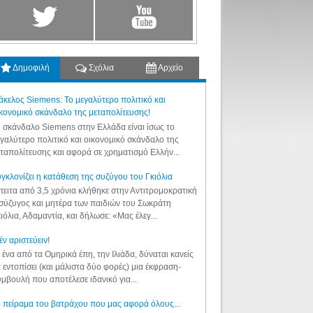
Δημοφιλή
Σχόλια
Αρχείο
κελος Siemens: Το μεγαλύτερο πολιτικό και
κονομικό σκάνδαλο της μεταπολίτευσης!
 σκάνδαλο Siemens στην Ελλάδα είναι ίσως το
γαλύτερο πολιτικό και οικονομικό σκάνδαλο της
ταπολίτευσης και αφορά σε χρηματισμό Ελλήν...
γκλονίζει η κατάθεση της συζύγου του Γκιόλια
ειτα από 3,5 χρόνια κλήθηκε στην Αντιτρομοκρατική
σύζυγος και μητέρα των παιδιών του Σωκράτη
ιόλια, Αδαμαντία, και δήλωσε: «Μας έλεγ...
έν αριστεύειν!
 ένα από τα Ομηρικά έπη, την Ιλιάδα, δύναται κανείς
 εντοπίσει (και μάλιστα δύο φορές) μια έκφραση-
μβουλή που αποτέλεσε ιδανικό για...
 πείραμα του βατράχου που μας αφορά όλους...