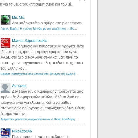
υ για το θέμα του αντισημιτισμού και του μί...
Mic Mic
Δεν υπάρχει τέτοιο άρθρο στο planetnews
Λόγιος Ερμής | Η γνώση ξεκινάει με την αναζήτηση...: Ιδού οι 18 που χρωστούν 11 δις ευρώ!
·
6 years ago
Manos Sapountzakis
πιο δημοσιο και κουραφεξαλα γραφετε ειναι
ιδιωτικη επιχειρηση η πρωην εφορια που εγινε
ΑΑΔΕ στα χερια των δανειστων και μας πινει το
αιμα... για να πηγαινουν τα λεφτα εξω και οχι υπερ
του Ελληνικου...
Εφορία: Κατάσχονται όλα ύστερα από 30 μέρες και χωρίς δικαστικές αποφάσεις - Λόγιος Ερμής
·
6 years ag
Αντώνης
Δεν ξέρω εάν ο Κασιδιάρης προέρχεται από
πρόσμιξη διαφορετικών φυλών, αλλά τα δικά σου
ελληνικά είναι για κλάματα. Κοίτα να μάθεις
στοιχειωδώς ορθογραφία...τουλάχιστον όταν θέτεις
ζήτημα για την...
Αμερικανοί ρατσιστές αναρωτιούνται αν ο Ηλίας Κασιδιάρης ανήκει στη λευκή φυλή... - Λόγιος Ερμής
·
7 yea
Νικολαος46
Πως μπορουμε να το κατεβασουμε