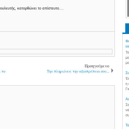
ευτής, κατορθώνει το απίστευτο....
Φά
οι
Το
με
με
Προηγούμενο
 το
Την πληρώνεις την αξιοπρέπεια σου...
Συ
Έπ
η 
Γκ
Aι
Σε
να
συ
Το