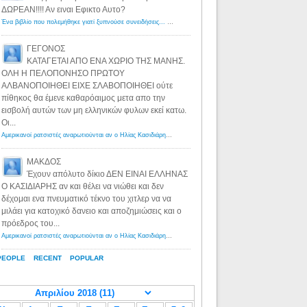
ΔΩΡΕΑΝ!!!! Αν ειναι Εφικτο Αυτο?
Ένα βιβλίο που πολεμήθηκε γιατί ξυπνούσε συνειδήσεις... - Λόγιος Ερμής | Η γνώση ξεκινάει με την αναζήτηση...
ΓΕΓΟΝΟΣ
ΚΑΤΑΓΕΤΑΙ ΑΠΟ ΕΝΑ ΧΩΡΙΟ ΤΗΣ ΜΑΝΗΣ.
ΟΛΗ Η ΠΕΛΟΠΟΝΗΣΟ ΠΡΩΤΟΥ
ΑΛΒΑΝΟΠΟΙΗΘΕΙ ΕΙΧΕ ΣΛΑΒΟΠΟΙΗΘΕΙ ούτε
πίθηκος θα έμενε καθαρόαιμος μετα απο την
εισβολή αυτών των μη ελληνικών φυλων εκεί κατω.
Οι...
Αμερικανοί ρατσιστές αναρωτιούνται αν ο Ηλίας Κασιδιάρης ανήκει στη λευκή φυλή... - Λόγιος Ερμής
·
8 yea
ΜΑΚΔΟΣ
Έχουν απόλυτο δίκιο ΔΕΝ ΕΙΝΑΙ ΕΛΛΗΝΑΣ
Ο ΚΑΣΙΔΙΑΡΗΣ αν και θέλει να νιώθει και δεν
δέχομαι ενα πνευματικό τέκνο του χιτλερ να να
μιλάει για κατοχικό δανειο και αποζημιώσεις και ο
πρόεδρος του...
Αμερικανοί ρατσιστές αναρωτιούνται αν ο Ηλίας Κασιδιάρης ανήκει στη λευκή φυλή... - Λόγιος Ερμής
·
8 yea
PEOPLE
RECENT
POPULAR