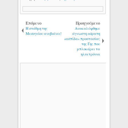
Επόμενο
Προηγούμενο
Η στάθμη της
Ανακαλύφθηκε
Μεσογείου ανεβαίνει!
άγνωστη αόρατη
«ασπίδα» προστασίας
της Γης που
μπλοκάρει τα
ηλεκτρόνια