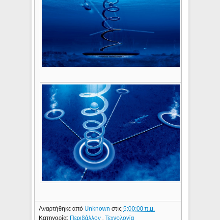
Αναρτήθηκε από
Unknown
στις
5:00:00 π.μ.
Κατηγορία:
Περιβάλλον
,
Τεχνολογία