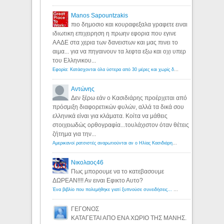
Manos Sapountzakis
πιο δημοσιο και κουραφεξαλα γραφετε ειναι
ιδιωτικη επιχειρηση η πρωην εφορια που εγινε
ΑΑΔΕ στα χερια των δανειστων και μας πινει το
αιμα... για να πηγαινουν τα λεφτα εξω και οχι υπερ
του Ελληνικου...
Εφορία: Κατάσχονται όλα ύστερα από 30 μέρες και χωρίς δικαστικές αποφάσεις - Λόγιος Ερμής
Αντώνης
Δεν ξέρω εάν ο Κασιδιάρης προέρχεται από
πρόσμιξη διαφορετικών φυλών, αλλά τα δικά σου
ελληνικά είναι για κλάματα. Κοίτα να μάθεις
στοιχειωδώς ορθογραφία...τουλάχιστον όταν θέτεις
ζήτημα για την...
Αμερικανοί ρατσιστές αναρωτιούνται αν ο Ηλίας Κασιδιάρης ανήκει στη λευκή φυλή... - Λόγιος Ερμής
Νικολαος46
Πως μπορουμε να το κατεβασουμε
ΔΩΡΕΑΝ!!!! Αν ειναι Εφικτο Αυτο?
Ένα βιβλίο που πολεμήθηκε γιατί ξυπνούσε συνειδήσεις... - Λόγιος Ερμής | Η γνώση ξεκινάει με την αναζήτηση...
ΓΕΓΟΝΟΣ
ΚΑΤΑΓΕΤΑΙ ΑΠΟ ΕΝΑ ΧΩΡΙΟ ΤΗΣ ΜΑΝΗΣ.