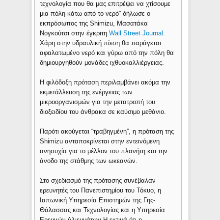
τεχνολογία που θα μας επιτρέψει να χτίσουμε
μια πόλη κάτω από το νερό” δήλωσε ο
εκπρόσωπος της Shimizu, Μασατάκα
Νογκούτσι στην έγκριτη
Wall Street Journal
.
Χάρη στην υδραυλική πίεση θα παράγεται
αφαλατωμένο νερό και γύρω από την πόλη θα
δημιουργηθούν μονάδες ιχθυοκαλλιέργειας.
Η φιλόδοξη πρόταση περιλαμβάνει ακόμα την
εκμετάλλευση της ενέργειας των
μικροοργανισμών για την μετατροπή του
διοξειδίου του άνθρακα σε καύσιμο μεθάνιο.
Παρότι ακούγεται “τραβηγμένη”, η πρόταση της
Shimizu ανταποκρίνεται στην εντεινόμενη
ανησυχία για το μέλλον του πλανήτη και την
άνοδο της στάθμης των ωκεανών.
Στο σχεδιασμό της πρότασης συνέβαλαν
ερευνητές του Πανεπιστημίου του Τόκυο, η
Ιαπωνική Υπηρεσία Επιστημών της Γης-
Θάλασσας και Τεχνολογίας και η Υπηρεσία
Ερευνών Αλιευμάτων.Η εκτιμά ότι η