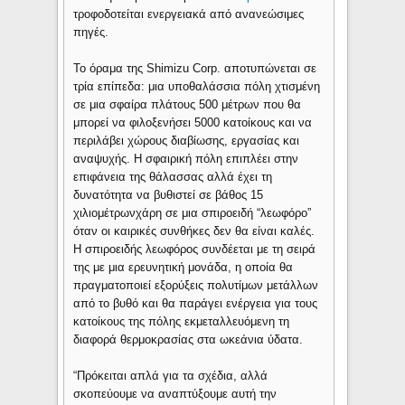
τροφοδοτείται ενεργειακά από ανανεώσιμες
πηγές.
Το όραμα της Shimizu Corp. αποτυπώνεται σε
τρία επίπεδα: μια υποθαλάσσια πόλη χτισμένη
σε μια σφαίρα πλάτους 500 μέτρων που θα
μπορεί να φιλοξενήσει 5000 κατοίκους και να
περιλάβει χώρους διαβίωσης, εργασίας και
αναψυχής. Η σφαιρική πόλη επιπλέει στην
επιφάνεια της θάλασσας αλλά έχει τη
δυνατότητα να βυθιστεί σε βάθος 15
χιλιομέτρωνχάρη σε μια σπιροειδή “λεωφόρο”
όταν οι καιρικές συνθήκες δεν θα είναι καλές.
Η σπιροειδής λεωφόρος συνδέεται με τη σειρά
της με μια ερευνητική μονάδα, η οποία θα
πραγματοποιεί εξορύξεις πολυτίμων μετάλλων
από το βυθό και θα παράγει ενέργεια για τους
κατοίκους της πόλης εκμεταλλευόμενη τη
διαφορά θερμοκρασίας στα ωκεάνια ύδατα.
“Πρόκειται απλά για τα σχέδια, αλλά
σκοπεύουμε να αναπτύξουμε αυτή την