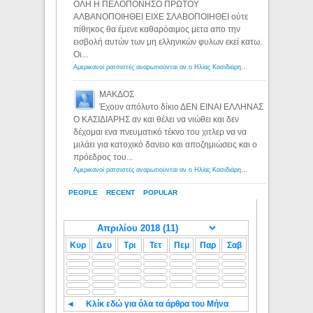
ΟΛΗ Η ΠΕΛΟΠΟΝΗΣΟ ΠΡΩΤΟΥ
ΑΛΒΑΝΟΠΟΙΗΘΕΙ ΕΙΧΕ ΣΛΑΒΟΠΟΙΗΘΕΙ ούτε
πίθηκος θα έμενε καθαρόαιμος μετα απο την
εισβολή αυτών των μη ελληνικών φυλων εκεί κατω.
Οι...
Αμερικανοί ρατσιστές αναρωτιούνται αν ο Ηλίας Κασιδιάρης ανήκει στη λευκή φυλή... - Λόγιος Ερμής
ΜΑΚΔΟΣ
Έχουν απόλυτο δίκιο ΔΕΝ ΕΙΝΑΙ ΕΛΛΗΝΑΣ
Ο ΚΑΣΙΔΙΑΡΗΣ αν και θέλει να νιώθει και δεν
δέχομαι ενα πνευματικό τέκνο του χιτλερ να να
μιλάει για κατοχικό δανειο και αποζημιώσεις και ο
πρόεδρος του...
Αμερικανοί ρατσιστές αναρωτιούνται αν ο Ηλίας Κασιδιάρης ανήκει στη λευκή φυλή... - Λόγιος Ερμής
PEOPLE
RECENT
POPULAR
Κυρ
Δευ
Τρι
Τετ
Πεμ
Παρ
Σαβ
◄
Κλίκ εδώ για όλα τα άρθρα του Μήνα