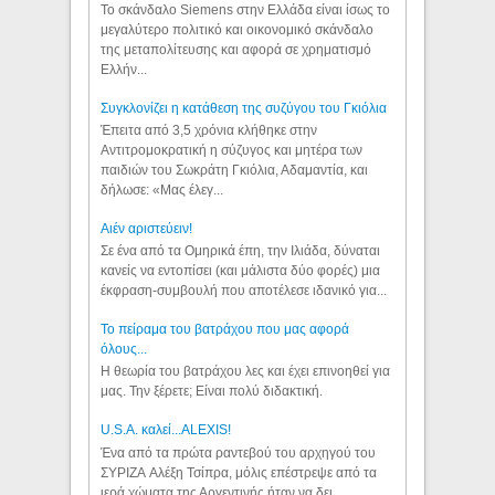
Το σκάνδαλο Siemens στην Ελλάδα είναι ίσως το
μεγαλύτερο πολιτικό και οικονομικό σκάνδαλο
της μεταπολίτευσης και αφορά σε χρηματισμό
Ελλήν...
Συγκλονίζει η κατάθεση της συζύγου του Γκιόλια
Έπειτα από 3,5 χρόνια κλήθηκε στην
Αντιτρομοκρατική η σύζυγος και μητέρα των
παιδιών του Σωκράτη Γκιόλια, Αδαμαντία, και
δήλωσε: «Μας έλεγ...
Aιέν αριστεύειν!
Σε ένα από τα Ομηρικά έπη, την Ιλιάδα, δύναται
κανείς να εντοπίσει (και μάλιστα δύο φορές) μια
έκφραση-συμβουλή που αποτέλεσε ιδανικό για...
Το πείραμα του βατράχου που μας αφορά
όλους...
Η θεωρία του βατράχου λες και έχει επινοηθεί για
μας. Την ξέρετε; Είναι πολύ διδακτική.
U.S.A. καλεί...ALEXIS!
Ένα από τα πρώτα ραντεβού του αρχηγού του
ΣΥΡΙΖΑ Αλέξη Τσίπρα, μόλις επέστρεψε από τα
ιερά χώματα της Αργεντινής ήταν να δει