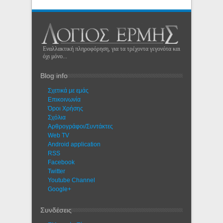
Εναλλακτική πληροφόρηση, για τα τρέχοντα γεγονότα και
όχι μόνο...
Blog info
Σχετικά με εμάς
Eπικοινωνία
Όροι Χρήσης
Σχόλια
Αρθρογράφοι/Συντάκτες
Web TV
Android application
RSS
Facebook
Twitter
Youtube Channel
Google+
Συνδέσεις