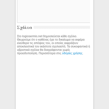
Σχόλια
Στο logiosermis.net δημοσιεύεται κάθε σχόλιο.
Θεωρούμε ότι ο καθένας έχει το δικαίωμα να εκφέρει
ελεύθερα τις απόψεις του, οι οποίες εκφράζουν
αποκλειστικά τον εκάστοτε σχολιαστή. Τα συκοφαντικά ή
υβριστικά σχόλια θα διαγράφονται χωρίς
προειδοποίηση. Περισσότερα στις
οδηγίες χρήσης
.