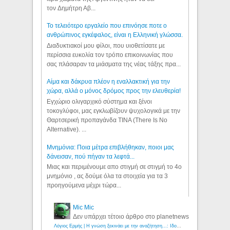
τον Δημήτρη Αβ...
Το τελειότερο εργαλείο που επινόησε ποτε ο
ανθρώπινος εγκέφαλος, είναι η Ελληνική γλώσσα.
Διαδυκτιακοί μου φίλοι, που υιοθετίσατε με
περίσσια ευκολία τον τρόπο επικοινωνίας που
σας πλάσαραν τα μιάσματα της νέας τάξης πρα...
Αίμα και δάκρυα πλέον η εναλλακτική για την
χώρα, αλλά ο μόνος δρόμος προς την ελευθερία!
Εγχώριο ολιγαρχικό σύστημα και ξένοι
τοκογλύφοι, μας εγκλωβίζουν ψυχολογικά με την
Θαρτσερική προπαγάνδα TINA (There Is No
Alternative). ...
Μνημόνια: Ποια μέτρα επιβλήθηκαν, ποιοι μας
δάνεισαν, πού πήγαν τα λεφτά...
Μιας και περιμένουμε απο στιγμή σε στιγμή το 4ο
μνημόνιο , ας δούμε όλα τα στοιχεία για τα 3
προηγούμενα μέχρι τώρα...
Mic Mic
Δεν υπάρχει τέτοιο άρθρο στο planetnews
Λόγιος Ερμής | Η γνώση ξεκινάει με την αναζήτηση...: Ιδού οι 18 που χρωστούν 11 δις ευρώ!