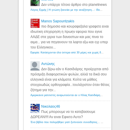
Δεν υπάρχει τέτοιο άρθρο στο planetnews
Λόγιος Ερμής | Η γνώση ξεκινάει με την αναζήτηση...: Ιδού οι 18 που χρωστούν 11 δις ευρώ!
Manos Sapountzakis
πιο δημοσιο και κουραφεξαλα γραφετε ειναι
ιδιωτικη επιχειρηση η πρωην εφορια που εγινε
ΑΑΔΕ στα χερια των δανειστων και μας πινει το
αιμα... για να πηγαινουν τα λεφτα εξω και οχι υπερ
του Ελληνικου...
Εφορία: Κατάσχονται όλα ύστερα από 30 μέρες και χωρίς δικαστικές αποφάσεις - Λόγιος Ερμής
Αντώνης
Δεν ξέρω εάν ο Κασιδιάρης προέρχεται από
πρόσμιξη διαφορετικών φυλών, αλλά τα δικά σου
ελληνικά είναι για κλάματα. Κοίτα να μάθεις
στοιχειωδώς ορθογραφία...τουλάχιστον όταν θέτεις
ζήτημα για την...
Αμερικανοί ρατσιστές αναρωτιούνται αν ο Ηλίας Κασιδιάρης ανήκει στη λευκή φυλή... - Λόγιος Ερμής
Νικολαος46
Πως μπορουμε να το κατεβασουμε
ΔΩΡΕΑΝ!!!! Αν ειναι Εφικτο Αυτο?
Ένα βιβλίο που πολεμήθηκε γιατί ξυπνούσε συνειδήσεις... - Λόγιος Ερμής | Η γνώση ξεκινάει με την αναζήτηση...