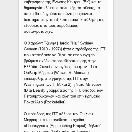
κυβέρνησης της Ένωσης Κέντρου (ΕΚ) και τη
δημιουργία κλίματος πολιτικής αστάθειας, το
οποίο θα οδηγούσε σε σύντομο χρονικό
διάστημα στην πραξικοπηματική κατάληψη της
εξουσίας από τους ακροδεξιούς
συνταγματάρχες.
Ο Χάρολντ Τζενήν [Harold "Hal" Sydney
Geneen (1910 - 1997)] ήταν ο πρόεδρος της ITT
που αποφάσισε να θέσει σε εφαρμογή το
βρώμικο σχέδιο αποσταθεροποίησης στην
Ελλάδα. Στενοί συνεργάτες του ήταν : 1) ο
Ουίλιαμ Μέρριαμ (William R. Merriam),
επικεφαλής στο γραφείο της ITT στην
Washington των ΗΠΑ και 2) η Ντίτα Μπέαρντ
(Dita Beard), γραμματέας της ITT, οπαδός των
Ρεπουμπλικάνων και φίλη του επιχειρηματία
Ροκφέλλερ (Rockefeller).
Ο πρόεδρος της ITT κάλεσε τον Ουίλιαμ
Μέρριαμ και του ανέθεσε το σχέδιο
«Προσέγγιση» (Approaching Project), δηλαδή
την αποστασία βουλευτών της Ένωσης