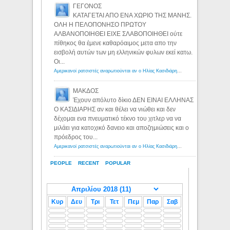
ΓΕΓΟΝΟΣ
ΚΑΤΑΓΕΤΑΙ ΑΠΟ ΕΝΑ ΧΩΡΙΟ ΤΗΣ ΜΑΝΗΣ.
ΟΛΗ Η ΠΕΛΟΠΟΝΗΣΟ ΠΡΩΤΟΥ
ΑΛΒΑΝΟΠΟΙΗΘΕΙ ΕΙΧΕ ΣΛΑΒΟΠΟΙΗΘΕΙ ούτε
πίθηκος θα έμενε καθαρόαιμος μετα απο την
εισβολή αυτών των μη ελληνικών φυλων εκεί κατω.
Οι...
Αμερικανοί ρατσιστές αναρωτιούνται αν ο Ηλίας Κασιδιάρης ανήκει στη λευκή φυλή... - Λόγιος Ερμής
ΜΑΚΔΟΣ
Έχουν απόλυτο δίκιο ΔΕΝ ΕΙΝΑΙ ΕΛΛΗΝΑΣ
Ο ΚΑΣΙΔΙΑΡΗΣ αν και θέλει να νιώθει και δεν
δέχομαι ενα πνευματικό τέκνο του χιτλερ να να
μιλάει για κατοχικό δανειο και αποζημιώσεις και ο
πρόεδρος του...
Αμερικανοί ρατσιστές αναρωτιούνται αν ο Ηλίας Κασιδιάρης ανήκει στη λευκή φυλή... - Λόγιος Ερμής
PEOPLE
RECENT
POPULAR
Κυρ
Δευ
Τρι
Τετ
Πεμ
Παρ
Σαβ