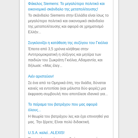
Φάκελος Siemens: Το μεγαλύτερο πολιτικό και
οικονομικό σκάνδαλο της μεταπολίτευσης!
Το σκάνδαλο Siemens στην Ελλάδα είναι ίσως το
μεγαλύτερο πολιτικό και οικονομικό σκάνδαλο
της μεταπολίτευσης και αφορά σε χρηματισμό
Ελλήν...
Συγκλονίζει η κατάθεση της συζύγου του Γκιόλια
Έπειτα από 3,5 χρόνια κλήθηκε στην
Αντιτρομοκρατική η σύζυγος και μητέρα των
παιδιών του Σωκράτη Γκιόλια, Αδαμαντία, και
δήλωσε: «Μας έλεγ...
Aιέν αριστεύειν!
Σε ένα από τα Ομηρικά έπη, την Ιλιάδα, δύναται
κανείς να εντοπίσει (και μάλιστα δύο φορές) μια
έκφραση-συμβουλή που αποτέλεσε ιδανικό για...
Το πείραμα του βατράχου που μας αφορά
όλους...
Η θεωρία του βατράχου λες και έχει επινοηθεί για
μας. Την ξέρετε; Είναι πολύ διδακτική.
U.S.A. καλεί...ALEXIS!