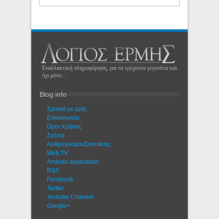
Εναλλακτική πληροφόρηση, για τα τρέχοντα γεγονότα και
όχι μόνο...
Blog info
Σχετικά με εμάς
Eπικοινωνία
Όροι Χρήσης
Σχόλια
Αρθρογράφοι/Συντάκτες
Web TV
Android application
RSS
Facebook
Twitter
Youtube Channel
Google+