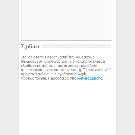
Σχόλια
Στο logiosermis.net δημοσιεύεται κάθε σχόλιο.
Θεωρούμε ότι ο καθένας έχει το δικαίωμα να εκφέρει
ελεύθερα τις απόψεις του, οι οποίες εκφράζουν
αποκλειστικά τον εκάστοτε σχολιαστή. Τα συκοφαντικά ή
υβριστικά σχόλια θα διαγράφονται χωρίς
προειδοποίηση. Περισσότερα στις
οδηγίες χρήσης
.