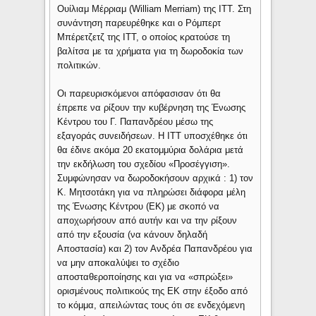
Ουίλιαμ Μέρριαμ (William Merriam) της ITT. Στη
συνάντηση παρευρέθηκε και ο Ρόμπερτ
Μπέρετζετζ της ITT, ο οποίος κρατούσε τη
βαλίτσα με τα χρήματα για τη δωροδοκία των
πολιτικών.
Οι παρευρισκόμενοι απόφασισαν ότι θα
έπρεπε να ρίξουν την κυβέρνηση της Ένωσης
Κέντρου του Γ. Παπανδρέου μέσω της
εξαγοράς συνειδήσεων. Η ITT υποσχέθηκε ότι
θα έδινε ακόμα 20 εκατομμύρια δολάρια μετά
την εκδήλωση του σχεδίου «Προσέγγιση».
Συμφώνησαν να δωροδοκήσουν αρχικά : 1) τον
Κ. Μητσοτάκη για να πληρώσει διάφορα μέλη
της Ένωσης Κέντρου (ΕΚ) με σκοπό να
αποχωρήσουν από αυτήν και να την ρίξουν
από την εξουσία (να κάνουν δηλαδή
Αποστασία) και 2) τον Ανδρέα Παπανδρέου για
να μην αποκαλύψει το σχέδιο
αποσταθεροποίησης και για να «σπρώξει»
ορισμένους πολιτικούς της ΕΚ στην έξοδο από
το κόμμα, απειλώντας τους ότι σε ενδεχόμενη