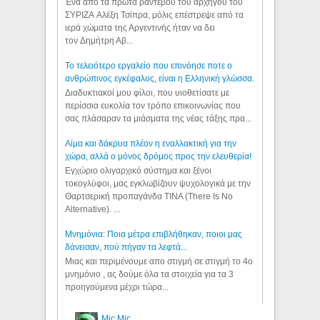
Ένα από τα πρώτα ραντεβού του αρχηγού του
ΣΥΡΙΖΑ Αλέξη Τσίπρα, μόλις επέστρεψε από τα
ιερά χώματα της Αργεντινής ήταν να δει
τον Δημήτρη Αβ...
Το τελειότερο εργαλείο που επινόησε ποτε ο
ανθρώπινος εγκέφαλος, είναι η Ελληνική γλώσσα.
Διαδυκτιακοί μου φίλοι, που υιοθετίσατε με
περίσσια ευκολία τον τρόπο επικοινωνίας που
σας πλάσαραν τα μιάσματα της νέας τάξης πρα...
Αίμα και δάκρυα πλέον η εναλλακτική για την
χώρα, αλλά ο μόνος δρόμος προς την ελευθερία!
Εγχώριο ολιγαρχικό σύστημα και ξένοι
τοκογλύφοι, μας εγκλωβίζουν ψυχολογικά με την
Θαρτσερική προπαγάνδα TINA (There Is No
Alternative). ...
Μνημόνια: Ποια μέτρα επιβλήθηκαν, ποιοι μας
δάνεισαν, πού πήγαν τα λεφτά...
Μιας και περιμένουμε απο στιγμή σε στιγμή το 4ο
μνημόνιο , ας δούμε όλα τα στοιχεία για τα 3
προηγούμενα μέχρι τώρα...
Mic Mic