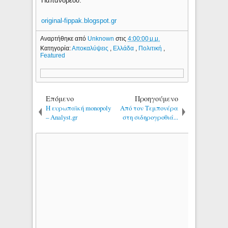
Παπανδρέου.
original-fippak.blogspot.gr
Αναρτήθηκε από
Unknown
στις
4:00:00 μ.μ.
Κατηγορία:
Αποκαλύψεις
,
Ελλάδα
,
Πολιτική
,
Featured
Επόμενο
Προηγούμενο
Η ευρωπαϊκή monopoly
Από τον Τεμπονέρα
– Analyst.gr
στη σιδηρογροθιά...