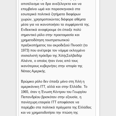
αποτέλεσμα να δρα ανεξέλεγκτα και να
επεμβαίνει ωμά και παρασκηνιακά στα
εσωτερικά πολιτικά ζητήματα διαφόρων
χωρών, χρησιμοποιώντας διάφορα αθέμιτα
μέσα για να ικανοποιήσει τα συμφέροντά της.
Ενδεικτικά αναφέρουμε ότι έπαιξε πολύ
σημαντικό ρόλο στην προετοιμασία και
χρηματοδότηση τουστρατιωτικού
πραξικοπήματος του ακροδεξιού Πινοσέτ (το
1973) που ανέτρεψε τον νόμιμα εκλεγμένο
σοσιαλιστή πρόεδρο της ΧιλήςΣαλβαδόρ
Αλιέντε, ο οποίος ήταν ένας από τους
ικανότερους κυβερνήτες στην ιστορία της
Νότιας Αμερικής.
Βρώμικο ρόλο δεν έπαιξε μόνο στη Χιλή η
αμερικάνικη ITT, αλλά και στην Ελλάδα. Το
1965, όταν η Ένωση Κέντρου του Γεωργίου
Παπανδρέου βρισκόταν στην εξουσία, η
πανίσχυρη εταιρεία ITT αποφάσισε να
παρέμβει στα πολιτικά πράγματα της Ελλάδας
και να χρηματοδοτήσει την πτώση της