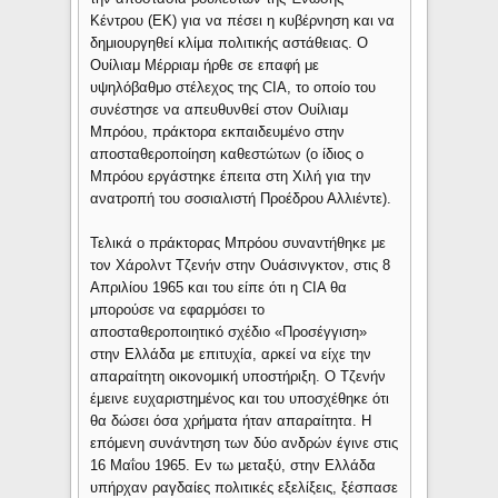
Κέντρου (ΕΚ) για να πέσει η κυβέρνηση και να
δημιουργηθεί κλίμα πολιτικής αστάθειας. Ο
Ουίλιαμ Μέρριαμ ήρθε σε επαφή με
υψηλόβαθμο στέλεχος της CIA, το οποίο του
συνέστησε να απευθυνθεί στον Ουίλιαμ
Μπρόου, πράκτορα εκπαιδευμένο στην
αποσταθεροποίηση καθεστώτων (ο ίδιος ο
Μπρόου εργάστηκε έπειτα στη Χιλή για την
ανατροπή του σοσιαλιστή Προέδρου Αλλιέντε).
Τελικά ο πράκτορας Μπρόου συναντήθηκε με
τον Χάρολντ Τζενήν στην Ουάσινγκτον, στις 8
Απριλίου 1965 και του είπε ότι η CIA θα
μπορούσε να εφαρμόσει το
αποσταθεροποιητικό σχέδιο «Προσέγγιση»
στην Ελλάδα με επιτυχία, αρκεί να είχε την
απαραίτητη οικονομική υποστήριξη. Ο Τζενήν
έμεινε ευχαριστημένος και του υποσχέθηκε ότι
θα δώσει όσα χρήματα ήταν απαραίτητα. Η
επόμενη συνάντηση των δύο ανδρών έγινε στις
16 Μαΐου 1965. Εν τω μεταξύ, στην Ελλάδα
υπήρχαν ραγδαίες πολιτικές εξελίξεις, ξέσπασε