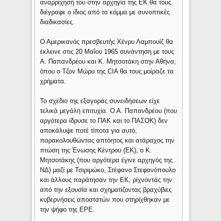
αναρρίχησή του στην αρχηγία της ΕΚ θα τους
διέγραφε ο ίδιος από το κόμμα με συνοπτικές
διαδικασίες.
Ο Αμερικανός πρεσβευτής Χένρυ Λαμπουίζ θα
έκλεινε στις 20 Μαΐου 1965 συνάντηση με τους
Α. Παπανδρέου και Κ. Μητσοτάκη στην Αθήνα,
όπου ο Τζον Μώρυ της CIA θα τους μοίραζε τα
χρήματα.
Το σχέδιο της εξαγοράς συνειδήσεων είχε
τελικά μεγάλη επιτυχία. Ο Α. Παπανδρέου (που
αργότερα ίδρυσε το ΠΑΚ και το ΠΑΣΟΚ) δεν
αποκάλυψε ποτέ τίποτα για αυτό,
παρακολουθώντας απτόητος και ατάραχος την
πτώση της Ένωσης Κέντρου (ΕΚ), ο Κ.
Μητσοτάκης (που αργότερα έγινε αρχηγός της
ΝΔ) μαζί με Τσιριμώκο, Στέφανο Στεφανόπουλο
και άλλους παράτησαν την ΕΚ, ρίχνοντάς την
από την εξουσία και σχηματίζοντας βραχύβιες
κυβερνήσεις αποστατών που στηρίχθηκαν με
την ψήφο της ΕΡΕ.