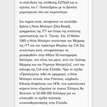
το σκάνδαλο της υπόθεσης ΑΣΠΙΔΑ και οι
σχέσεις του Γ. Παπανδρέου με το βασιλιά
χειροτέρευαν όλο και περισσότερο.
Στο σημείο αυτό, αποφάσισε να αναλάβει
δράση η Ντίτα Μπέαρντ (Dita Beard),
γραμματέας της ITT και άτομο της απόλυτης
εμπιστοσύνης του Χ. Τζενήν. Στις 13 Μαΐου
1965 η Ντίτα Μπέαρντ συνάντησε τον Μέρριαμ
της ITT και τον πράκτορα Μπρόου της CIA.Στη
συνάντηση αυτή, αποφασίστηκε να
μεταφερθούν στην Αθήνα 50 εκατομμύρια
δολλάρια, στο τέλος του μήνα, από τον Ουίλιαμ
Μέρριαμ και τον Ρόμπερτ Μπέρετζετζ, υπό την
κάλυψη της CIA στην Ελλάδα. Πριν το σχέδιο
«Προσέγγιση» τεθεί σε εφαρμογή, η Ντίτα
Μπέαρντ έστειλε στον Ρόστοου, σύμβουλο
Εθνικής Ασφάλειας των ΗΠΑ, ένα εμπιστευτικό
κείμενο όπου εξηγούσε σε ποιους Έλληνες θα
δίνονταν τα 50.000.000 δολλάρια για να
επιτευχθεί το σχέδιο πολιτικής
αποσταθεροποίησης στην Ελλάδα.