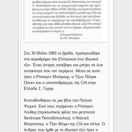
Στις 30 Μαΐου 1965 το βράδυ, προσγειώθηκε
στο αεροδρόμιο του Ελληνικού ένα ιδιωτικό
τζετ. Ένας άντρας κατέβηκε και μπήκε σε ένα
αυτοκίνητο που τον περίμενε. Μέσα σε αυτό
ήταν ο Ρίτσαρντ Μπάρουμ, ο Τζων Πάτρικ
Όουεν και ο υποσταθμάρχης της CIA στην
Ελλάδα Σ. Γκρην.
Κατευθύνθηκαν σε μια βίλα στο Παλαιό
Ψυχικό. Εκεί τους περίμεναν ο Ρίτσαρντ
Λούθερ (προσωπικός φίλος του μετέπειτα
δικτάτορα Παπαδόπουλου), ο Ντάνιελ
Μπρούστερ, ο Τζον Μώρυ της CIA και άλλοι. Ο
άνδρας που ήρθε με το ιδιωτικό τζετ ήταν ο