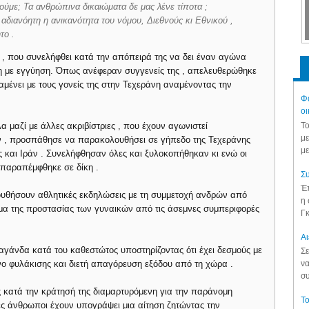
με; Τα ανθρώπινα δικαιώματα δε μας λένε τίποτα ;
 αδιανόητη η ανικανότητα του νόμου, Διεθνούς κι Εθνικού ,
ητο .
, που συνελήφθει κατά την απόπειρά της να δει έναν αγώνα
η με εγγύηση. Όπως ανέφεραν συγγενείς της , απελευθερώθηκε
μένει με τους γονείς της στην Τεχεράνη αναμένοντας την
Φά
οι
Το
λα μαζί με άλλες ακριβίστριες , που έχουν αγωνιστεί
με
ν , προσπάθησε να παρακολουθήσει σε γήπεδο της Τεχεράνης
με
και Ιράν . Συνελήφθησαν όλες και ξυλοκοπήθηκαν κι ενώ οι
 παραπέμφθηκε σε δίκη .
Συ
Έπ
ουθήσουν αθλητικές εκδηλώσεις με τη συμμετοχή ανδρών από
η 
μα της προστασίας των γυναικών από τις άσεμνες συμπεριφορές
Γκ
Aι
αγάνδα κατά του καθεστώτος υποστηρίζοντας ότι έχει δεσμούς με
Σε
νο φυλάκισης και διετή απαγόρευση εξόδου από τη χώρα .
να
συ
ς κατά την κράτησή της διαμαρτυρόμενη για την παράνομη
Το
δες άνθρωποι έχουν υπογράψει μια αίτηση ζητώντας την