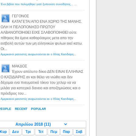
Ένα βιβλίο που πολεμήθηκε γιατί ξυπνούσε συνειδήσεις... - Λόγιος Ερμής | Η γνώση ξεκινάει με την αναζήτηση...
ΓΕΓΟΝΟΣ
ΚΑΤΑΓΕΤΑΙ ΑΠΟ ΕΝΑ ΧΩΡΙΟ ΤΗΣ ΜΑΝΗΣ.
ΟΛΗ Η ΠΕΛΟΠΟΝΗΣΟ ΠΡΩΤΟΥ
ΑΛΒΑΝΟΠΟΙΗΘΕΙ ΕΙΧΕ ΣΛΑΒΟΠΟΙΗΘΕΙ ούτε
πίθηκος θα έμενε καθαρόαιμος μετα απο την
εισβολή αυτών των μη ελληνικών φυλων εκεί κατω.
Οι...
Αμερικανοί ρατσιστές αναρωτιούνται αν ο Ηλίας Κασιδιάρης ανήκει στη λευκή φυλή... - Λόγιος Ερμής
·
8 yea
ΜΑΚΔΟΣ
Έχουν απόλυτο δίκιο ΔΕΝ ΕΙΝΑΙ ΕΛΛΗΝΑΣ
Ο ΚΑΣΙΔΙΑΡΗΣ αν και θέλει να νιώθει και δεν
δέχομαι ενα πνευματικό τέκνο του χιτλερ να να
μιλάει για κατοχικό δανειο και αποζημιώσεις και ο
πρόεδρος του...
Αμερικανοί ρατσιστές αναρωτιούνται αν ο Ηλίας Κασιδιάρης ανήκει στη λευκή φυλή... - Λόγιος Ερμής
·
8 yea
PEOPLE
RECENT
POPULAR
Κυρ
Δευ
Τρι
Τετ
Πεμ
Παρ
Σαβ