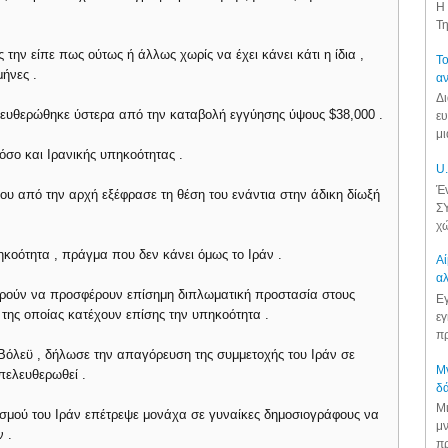
Η 
Τη
την είπε πως ούτως ή άλλως χωρίς να έχει κάνει κάτι η ίδια ,
Το
μήνες .
αν
Δι
λευθερώθηκε ύστερα από την καταβολή εγγύησης ύψους $38,000 .
ευ
μι
όσο και Ιρανικής υπηκοότητας .
U.
Έν
υ από την αρχή εξέφρασε τη θέση του ενάντια στην άδικη δίωξή
ΣΥ
χώ
κoότητα , πράγμα που δεν κάνει όμως το Ιράν .
Αί
αλ
πορούν να προσφέρουν επίσημη διπλωματική προστασία στους
Εγ
της οποίας κατέχουν επίσης την υπηκοότητα .
εγ
πρ
Βόλεϋ , δήλωσε την απαγόρευση της συμμετοχής του Ιράν σε
Μν
απελευθερωθεί .
δά
Μι
τισμού του Ιράν επέτρεψε μονάχα σε γυναίκες δημοσιογράφους να
μν
 .
πρ