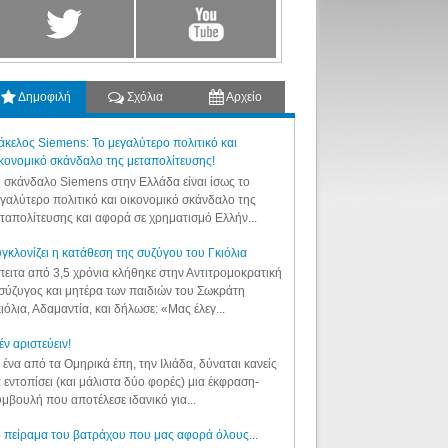
Δημοφιλή
Σχόλια
Αρχείο
κελος Siemens: Το μεγαλύτερο πολιτικό και
κονομικό σκάνδαλο της μεταπολίτευσης!
 σκάνδαλο Siemens στην Ελλάδα είναι ίσως το
γαλύτερο πολιτικό και οικονομικό σκάνδαλο της
ταπολίτευσης και αφορά σε χρηματισμό Ελλήν...
γκλονίζει η κατάθεση της συζύγου του Γκιόλια
ειτα από 3,5 χρόνια κλήθηκε στην Αντιτρομοκρατική
σύζυγος και μητέρα των παιδιών του Σωκράτη
ιόλια, Αδαμαντία, και δήλωσε: «Μας έλεγ...
έν αριστεύειν!
 ένα από τα Ομηρικά έπη, την Ιλιάδα, δύναται κανείς
 εντοπίσει (και μάλιστα δύο φορές) μια έκφραση-
μβουλή που αποτέλεσε ιδανικό για...
 πείραμα του βατράχου που μας αφορά όλους...