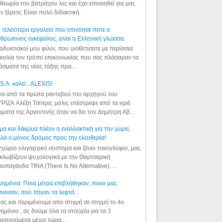
θεωρία του βατράχου λες και έχει επινοηθεί για μας.
ν ξέρετε; Είναι πολύ διδακτική.
 τελειότερο εργαλείο που επινόησε ποτε ο
θρώπινος εγκέφαλος, είναι η Ελληνική γλώσσα.
αδυκτιακοί μου φίλοι, που υιοθετίσατε με περίσσια
κολία τον τρόπο επικοινωνίας που σας πλάσαραν τα
άσματα της νέας τάξης πρα...
S.A. καλεί...ALEXIS!
α από τα πρώτα ραντεβού του αρχηγού του
ΡΙΖΑ Αλέξη Τσίπρα, μόλις επέστρεψε από τα ιερά
ματα της Αργεντινής ήταν να δει τον Δημήτρη Αβ...
μα και δάκρυα πλέον η εναλλακτική για την χώρα,
λά ο μόνος δρόμος προς την ελευθερία!
χώριο ολιγαρχικό σύστημα και ξένοι τοκογλύφοι, μας
κλωβίζουν ψυχολογικά με την Θαρτσερική
οπαγάνδα TINA (There Is No Alternative). ...
ημόνια: Ποια μέτρα επιβλήθηκαν, ποιοι μας
νεισαν, πού πήγαν τα λεφτά...
ας και περιμένουμε απο στιγμή σε στιγμή το 4ο
ημόνιο , ας δούμε όλα τα στοιχεία για τα 3
οηγούμενα μέχρι τώρα...