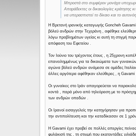
Μπροστά στο συμφέρον μονάχα υποχωρού
Απαράδεκτες οι δικαιολογίες κράτησης κι
να υπερασπιστεί το δίκαιο και το αυτονό
Η Βρετανή ιρανικής καταγωγής Goncheh Gavami 
βόλεϋ ανδρών στην Τεχεράνη , αφέθηκε ελεύθερ
λόγω προβλημάτων υγείας κι αυτή τη στιγμή παρα
απόφαση του Εφετείου .
Τον Ιούνιο του τρέχοντος έτους , η 25χρονη κοπέ
επανειλημμένως για τα δικαιώματα των γυναικώ
αγώνα βόλεϋ ανδρών ανάμεσα σε ομάδες Ιταλίας 
άλλες αργότερα αφέθηκαν ελεύθερες , η Gavami
Οι γυναίκες στο Ιράν απαγορεύεται να παρακολ
κοντά , παρά μόνο από τηλεόραση με το πρόσχη
των ανδρών οπαδών .
Οι Ιρανοί εισαγγελείς την κατηγόρησαν για προπ
την αντιπολίτευση και την καταδίκασαν σε 1 χρό
Η Gavami έχει προβεί σε πολλές απεργίες πείνα
φυλάκισή της , τη στιγμή που εκατοντάδες χιλιά