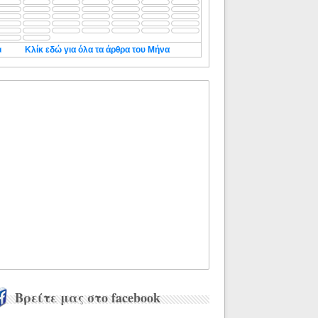
◄
Κλίκ εδώ για όλα τα άρθρα του Μήνα
Βρείτε μας στο facebook