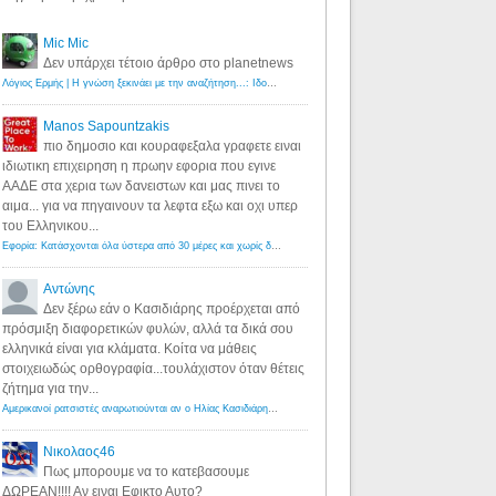
Mic Mic
Δεν υπάρχει τέτοιο άρθρο στο planetnews
Λόγιος Ερμής | Η γνώση ξεκινάει με την αναζήτηση...: Ιδού οι 18 που χρωστούν 11 δις ευρώ!
·
6 years ago
Manos Sapountzakis
πιο δημοσιο και κουραφεξαλα γραφετε ειναι
ιδιωτικη επιχειρηση η πρωην εφορια που εγινε
ΑΑΔΕ στα χερια των δανειστων και μας πινει το
αιμα... για να πηγαινουν τα λεφτα εξω και οχι υπερ
του Ελληνικου...
Εφορία: Κατάσχονται όλα ύστερα από 30 μέρες και χωρίς δικαστικές αποφάσεις - Λόγιος Ερμής
·
6 years ag
Αντώνης
Δεν ξέρω εάν ο Κασιδιάρης προέρχεται από
πρόσμιξη διαφορετικών φυλών, αλλά τα δικά σου
ελληνικά είναι για κλάματα. Κοίτα να μάθεις
στοιχειωδώς ορθογραφία...τουλάχιστον όταν θέτεις
ζήτημα για την...
Αμερικανοί ρατσιστές αναρωτιούνται αν ο Ηλίας Κασιδιάρης ανήκει στη λευκή φυλή... - Λόγιος Ερμής
·
7 yea
Νικολαος46
Πως μπορουμε να το κατεβασουμε
ΔΩΡΕΑΝ!!!! Αν ειναι Εφικτο Αυτο?