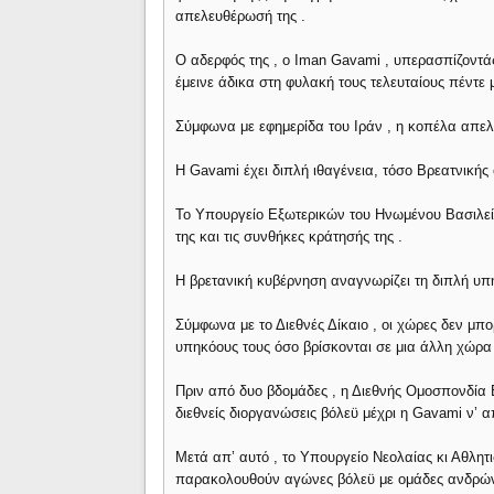
απελευθέρωσή της .
Ο αδερφός της , ο Iman Gavami , υπερασπίζοντάς 
έμεινε άδικα στη φυλακή τους τελευταίους πέντε 
Σύμφωνα με εφημερίδα του Ιράν , η κοπέλα απε
Η Gavami έχει διπλή ιθαγένεια, τόσο Βρεατνικής 
Το Υπουργείο Εξωτερικών του Ηνωμένου Βασιλείο
της και τις συνθήκες κράτησής της .
Η βρετανική κυβέρνηση αναγνωρίζει τη διπλή υπη
Σύμφωνα με το Διεθνές Δίκαιο , οι χώρες δεν μ
υπηκόους τους όσο βρίσκονται σε μια άλλη χώρα 
Πριν από δυο βδομάδες , η Διεθνής Ομοσπονδία 
διεθνείς διοργανώσεις βόλεϋ μέχρι η Gavami ν’ 
Μετά απ’ αυτό , το Υπουργείο Νεολαίας κι Αθλη
παρακολουθούν αγώνες βόλεϋ με ομάδες ανδρών