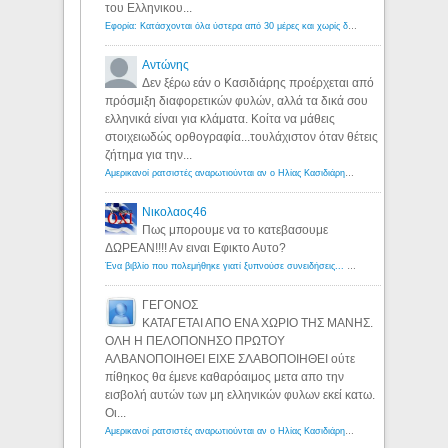
του Ελληνικου...
Εφορία: Κατάσχονται όλα ύστερα από 30 μέρες και χωρίς δικαστικές αποφάσεις - Λόγιος Ερμής
Αντώνης
Δεν ξέρω εάν ο Κασιδιάρης προέρχεται από
πρόσμιξη διαφορετικών φυλών, αλλά τα δικά σου
ελληνικά είναι για κλάματα. Κοίτα να μάθεις
στοιχειωδώς ορθογραφία...τουλάχιστον όταν θέτεις
ζήτημα για την...
Αμερικανοί ρατσιστές αναρωτιούνται αν ο Ηλίας Κασιδιάρης ανήκει στη λευκή φυλή... - Λόγιος Ερμής
Νικολαος46
Πως μπορουμε να το κατεβασουμε
ΔΩΡΕΑΝ!!!! Αν ειναι Εφικτο Αυτο?
Ένα βιβλίο που πολεμήθηκε γιατί ξυπνούσε συνειδήσεις... - Λόγιος Ερμής | Η γνώση ξεκινάει με την αναζήτηση...
ΓΕΓΟΝΟΣ
ΚΑΤΑΓΕΤΑΙ ΑΠΟ ΕΝΑ ΧΩΡΙΟ ΤΗΣ ΜΑΝΗΣ.
ΟΛΗ Η ΠΕΛΟΠΟΝΗΣΟ ΠΡΩΤΟΥ
ΑΛΒΑΝΟΠΟΙΗΘΕΙ ΕΙΧΕ ΣΛΑΒΟΠΟΙΗΘΕΙ ούτε
πίθηκος θα έμενε καθαρόαιμος μετα απο την
εισβολή αυτών των μη ελληνικών φυλων εκεί κατω.
Οι...
Αμερικανοί ρατσιστές αναρωτιούνται αν ο Ηλίας Κασιδιάρης ανήκει στη λευκή φυλή... - Λόγιος Ερμής