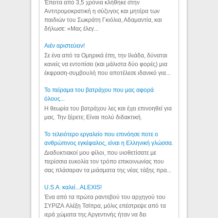
Έπειτα από 3,5 χρόνια κλήθηκε στην
Αντιτρομοκρατική η σύζυγος και μητέρα των
παιδιών του Σωκράτη Γκιόλια, Αδαμαντία, και
δήλωσε: «Μας έλεγ...
Aιέν αριστεύειν!
Σε ένα από τα Ομηρικά έπη, την Ιλιάδα, δύναται
κανείς να εντοπίσει (και μάλιστα δύο φορές) μια
έκφραση-συμβουλή που αποτέλεσε ιδανικό για...
Το πείραμα του βατράχου που μας αφορά
όλους...
Η θεωρία του βατράχου λες και έχει επινοηθεί για
μας. Την ξέρετε; Είναι πολύ διδακτική.
Το τελειότερο εργαλείο που επινόησε ποτε ο
ανθρώπινος εγκέφαλος, είναι η Ελληνική γλώσσα.
Διαδυκτιακοί μου φίλοι, που υιοθετίσατε με
περίσσια ευκολία τον τρόπο επικοινωνίας που
σας πλάσαραν τα μιάσματα της νέας τάξης πρα...
U.S.A. καλεί...ALEXIS!
Ένα από τα πρώτα ραντεβού του αρχηγού του
ΣΥΡΙΖΑ Αλέξη Τσίπρα, μόλις επέστρεψε από τα
ιερά χώματα της Αργεντινής ήταν να δει