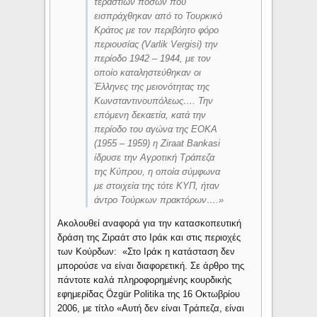
τεράστιων ποσών που
εισπράχθηκαν από το Τουρκικό
Κράτος με τον περιβόητο φόρο
περιουσίας (Varlik Vergisi) την
περίοδο 1942 – 1944, με τον
οποίο καταληστεύθηκαν οι
Έλληνες της μειονότητας της
Κωνσταντινουπόλεως…. Την
επόμενη δεκαετία, κατά την
περίοδο του αγώνα της ΕΟΚΑ
(1955 – 1959) η Ziraat Bankasi
ίδρυσε την Αγροτική Τράπεζα
της Κύπρου, η οποία σύμφωνα
με στοιχεία της τότε ΚΥΠ, ήταν
άντρο Τούρκων πρακτόρων….»
Ακολουθεί αναφορά για την κατασκοπευτική
δράση της Ζιραάτ στο Ιράκ και στις περιοχές
των Κούρδων: «Στο Ιράκ η κατάσταση δεν
μπορούσε να είναι διαφορετική. Σε άρθρο της
πάντοτε καλά πληροφορημένης κουρδικής
εφημερίδας Özgür Politika της 16 Οκτωβρίου
2006, με τίτλο «Αυτή δεν είναι Τράπεζα, είναι