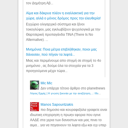
τον Δημήτρη Αβ...
Αίμα και δάκρυα πλέον η εναλλακτική για την
χώρα, αλλά ο μόνος δρόμος προς την ελευθερία!
Εγχώριο ολιγαρχικό σύστημα και ξένοι
τοκογλύφοι, μας εγκλωβίζουν ψυχολογικά με την
Θαρτσερική προπαγάνδα TINA (There Is No
Alternative). ...
Μνημόνια: Ποια μέτρα επιβλήθηκαν, ποιοι μας
δάνεισαν, πού πήγαν τα λεφτά...
Μιας και περιμένουμε απο στιγμή σε στιγμή το 4ο
μνημόνιο , ας δούμε όλα τα στοιχεία για τα 3
προηγούμενα μέχρι τώρα...
Mic Mic
Δεν υπάρχει τέτοιο άρθρο στο planetnews
Λόγιος Ερμής | Η γνώση ξεκινάει με την αναζήτηση...: Ιδού οι 18 που χρωστούν 11 δις ευρώ!
Manos Sapountzakis
πιο δημοσιο και κουραφεξαλα γραφετε ειναι
ιδιωτικη επιχειρηση η πρωην εφορια που εγινε
ΑΑΔΕ στα χερια των δανειστων και μας πινει το
αιμα... για να πηγαινουν τα λεφτα εξω και οχι υπερ