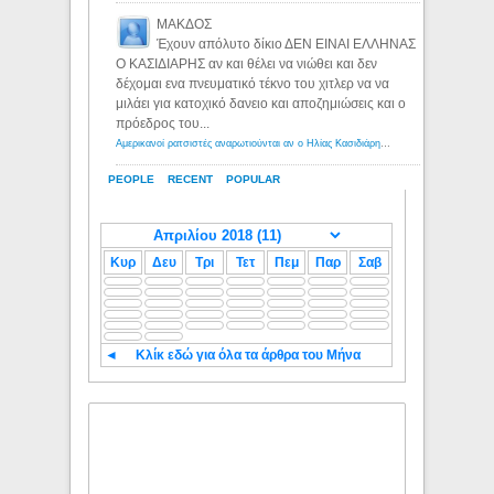
ΜΑΚΔΟΣ
Έχουν απόλυτο δίκιο ΔΕΝ ΕΙΝΑΙ ΕΛΛΗΝΑΣ
Ο ΚΑΣΙΔΙΑΡΗΣ αν και θέλει να νιώθει και δεν
δέχομαι ενα πνευματικό τέκνο του χιτλερ να να
μιλάει για κατοχικό δανειο και αποζημιώσεις και ο
πρόεδρος του...
Αμερικανοί ρατσιστές αναρωτιούνται αν ο Ηλίας Κασιδιάρης ανήκει στη λευκή φυλή... - Λόγιος Ερμής
PEOPLE
RECENT
POPULAR
Κυρ
Δευ
Τρι
Τετ
Πεμ
Παρ
Σαβ
◄
Κλίκ εδώ για όλα τα άρθρα του Μήνα