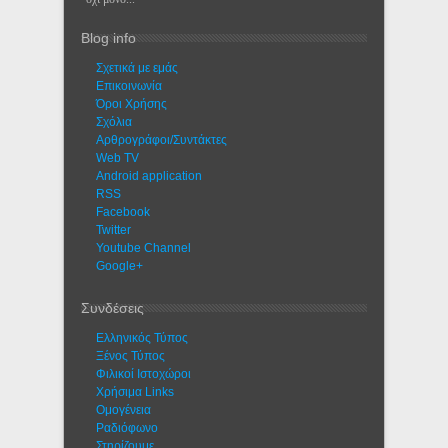
Blog info
Σχετικά με εμάς
Eπικοινωνία
Όροι Χρήσης
Σχόλια
Αρθρογράφοι/Συντάκτες
Web TV
Android application
RSS
Facebook
Twitter
Youtube Channel
Google+
Συνδέσεις
Ελληνικός Τύπος
Ξένος Τύπος
Φιλικοί Ιστοχώροι
Χρήσιμα Links
Ομογένεια
Ραδιόφωνο
Στηρίζουμε