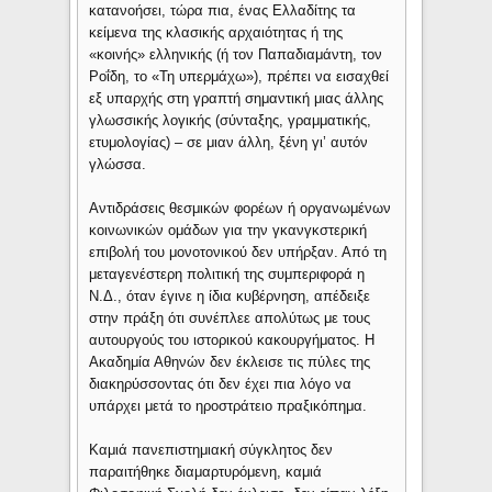
κατανοήσει, τώρα πια, ένας Ελλαδίτης τα
κείμενα της κλασικής αρχαιότητας ή της
«κοινής» ελληνικής (ή τον Παπαδιαμάντη, τον
Ροΐδη, το «Τη υπερμάχω»), πρέπει να εισαχθεί
εξ υπαρχής στη γραπτή σημαντική μιας άλλης
γλωσσικής λογικής (σύνταξης, γραμματικής,
ετυμολογίας) – σε μιαν άλλη, ξένη γι’ αυτόν
γλώσσα.
Αντιδράσεις θεσμικών φορέων ή οργανωμένων
κοινωνικών ομάδων για την γκανγκστερική
επιβολή του μονοτονικού δεν υπήρξαν. Από τη
μεταγενέστερη πολιτική της συμπεριφορά η
Ν.Δ., όταν έγινε η ίδια κυβέρνηση, απέδειξε
στην πράξη ότι συνέπλεε απολύτως με τους
αυτουργούς του ιστορικού κακουργήματος. Η
Ακαδημία Αθηνών δεν έκλεισε τις πύλες της
διακηρύσσοντας ότι δεν έχει πια λόγο να
υπάρχει μετά το ηροστράτειο πραξικόπημα.
Καμιά πανεπιστημιακή σύγκλητος δεν
παραιτήθηκε διαμαρτυρόμενη, καμιά