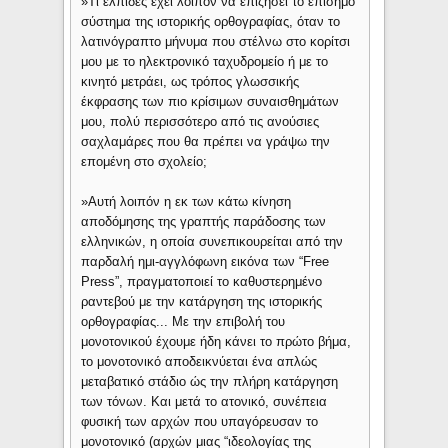
»Τι ελπίδες έχει λοιπόν να επιζήσει το επίσημο
σύστημα της ιστορικής ορθογραφίας, όταν το
λατινόγραπτο μήνυμα που στέλνω στο κορίτσι
μου με το ηλεκτρονικό ταχυδρομείο ή με το
κινητό μετράει, ως τρόπος γλωσσικής
έκφρασης των πιο κρίσιμων συναισθημάτων
μου, πολύ περισσότερο από τις ανούσιες
σαχλαμάρες που θα πρέπει να γράψω την
επομένη στο σχολείο;
»Αυτή λοιπόν η εκ των κάτω κίνηση
αποδόμησης της γραπτής παράδοσης των
ελληνικών, η οποία συνεπικουρείται από την
παρδαλή ημι-αγγλόφωνη εικόνα των “Free
Press”, πραγματοποιεί το καθυστερημένο
ραντεβού με την κατάργηση της ιστορικής
ορθογραφίας... Με την επιβολή του
μονοτονικού έχουμε ήδη κάνει το πρώτο βήμα,
το μονοτονικό αποδεικνύεται ένα απλώς
μεταβατικό στάδιο ώς την πλήρη κατάργηση
των τόνων. Και μετά το ατονικό, συνέπεια
φυσική των αρχών που υπαγόρευσαν το
μονοτονικό (αρχών μιας “ιδεολογίας της