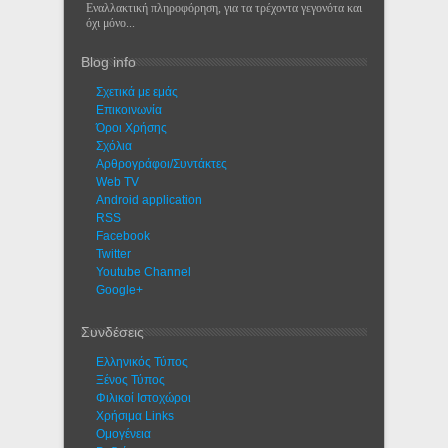
Εναλλακτική πληροφόρηση, για τα τρέχοντα γεγονότα και
όχι μόνο...
Blog info
Σχετικά με εμάς
Eπικοινωνία
Όροι Χρήσης
Σχόλια
Αρθρογράφοι/Συντάκτες
Web TV
Android application
RSS
Facebook
Twitter
Youtube Channel
Google+
Συνδέσεις
Ελληνικός Τύπος
Ξένος Τύπος
Φιλικοί Ιστοχώροι
Χρήσιμα Links
Ομογένεια