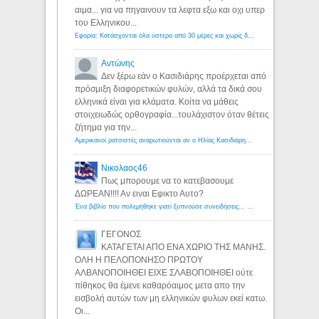
αιμα... για να πηγαινουν τα λεφτα εξω και οχι υπερ
του Ελληνικου...
Εφορία: Κατάσχονται όλα ύστερα από 30 μέρες και χωρίς δικαστικές αποφάσεις - Λόγιος Ερμής
Αντώνης
Δεν ξέρω εάν ο Κασιδιάρης προέρχεται από
πρόσμιξη διαφορετικών φυλών, αλλά τα δικά σου
ελληνικά είναι για κλάματα. Κοίτα να μάθεις
στοιχειωδώς ορθογραφία...τουλάχιστον όταν θέτεις
ζήτημα για την...
Αμερικανοί ρατσιστές αναρωτιούνται αν ο Ηλίας Κασιδιάρης ανήκει στη λευκή φυλή... - Λόγιος Ερμής
Νικολαος46
Πως μπορουμε να το κατεβασουμε
ΔΩΡΕΑΝ!!!! Αν ειναι Εφικτο Αυτο?
Ένα βιβλίο που πολεμήθηκε γιατί ξυπνούσε συνειδήσεις... - Λόγιος Ερμής | Η γνώση ξεκινάει με την αναζήτηση...
ΓΕΓΟΝΟΣ
ΚΑΤΑΓΕΤΑΙ ΑΠΟ ΕΝΑ ΧΩΡΙΟ ΤΗΣ ΜΑΝΗΣ.
ΟΛΗ Η ΠΕΛΟΠΟΝΗΣΟ ΠΡΩΤΟΥ
ΑΛΒΑΝΟΠΟΙΗΘΕΙ ΕΙΧΕ ΣΛΑΒΟΠΟΙΗΘΕΙ ούτε
πίθηκος θα έμενε καθαρόαιμος μετα απο την
εισβολή αυτών των μη ελληνικών φυλων εκεί κατω.
Οι...