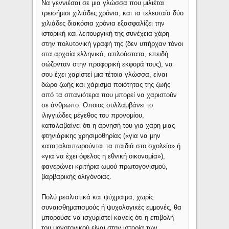
Να γεννιέσαι σε μια γλώσσα που μιλιέται
τρεισήμισι χιλιάδες χρόνια, και τα τελευταία δύο
χιλιάδες διακόσια χρόνια εξασφαλίζει την
ιστορική και λειτουργική της συνέχεια χάρη
στην πολυτονική γραφή της (δεν υπήρχαν τόνοι
στα αρχαία ελληνικά, απλούστατα, επειδή
σώζονταν στην προφορική εκφορά τους), να
σου έχει χαριστεί μια τέτοια γλώσσα, είναι
δώρο ζωής και χάρισμα ποιότητας της ζωής
από τα σπανιότερα που μπορεί να χαριστούν
σε άνθρωπο. Οποιος συλλαμβάνει το
ιλιγγιώδες μέγεθος του προνομίου,
καταλαβαίνει ότι η άρνησή του για χάρη μιας
φτηνιάρικης χρησιμοθηρίας («για να μην
καταταλαιπωρούνται τα παιδιά στο σχολείο» ή
«για να έχει όφελος η εθνική οικονομία»),
φανερώνει κριτήρια ωμού πρωτογονισμού,
βαρβαρικής ολιγόνοιας.
Πολύ ρεαλιστικά και ψύχραιμα, χωρίς
συναισθηματισμούς ή ψυχολογικές εμμονές, θα
μπορούσε να ισχυριστεί κανείς ότι η επιβολή
του μονοτονικού είναι στην ιστορία των