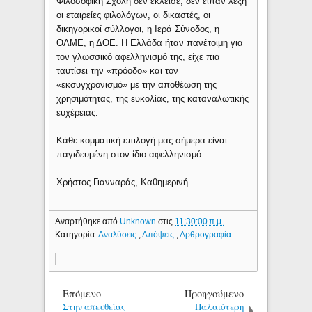
Φιλοσοφική Σχολή δεν έκλεισε, δεν είπαν λέξη
οι εταιρείες φιλολόγων, οι δικαστές, οι
δικηγορικοί σύλλογοι, η Ιερά Σύνοδος, η
ΟΛΜΕ, η ΔΟΕ. Η Ελλάδα ήταν πανέτοιμη για
τον γλωσσικό αφελληνισμό της, είχε πια
ταυτίσει την «πρόοδο» και τον
«εκσυγχρονισμό» με την αποθέωση της
χρησιμότητας, της ευκολίας, της καταναλωτικής
ευχέρειας.
Κάθε κομματική επιλογή μας σήμερα είναι
παγιδευμένη στον ίδιο αφελληνισμό.
Χρήστος Γιανναράς, Καθημερινή
Αναρτήθηκε από
Unknown
στις
11:30:00 π.μ.
Κατηγορία:
Αναλύσεις
,
Απόψεις
,
Αρθρογραφία
Επόμενο
Προηγούμενο
Στην απευθείας
Παλαιότερη