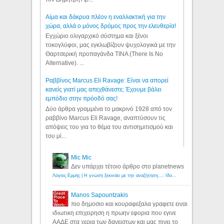
Αίμα και δάκρυα πλέον η εναλλακτική για την
χώρα, αλλά ο μόνος δρόμος προς την ελευθερία!
Εγχώριο ολιγαρχικό σύστημα και ξένοι
τοκογλύφοι, μας εγκλωβίζουν ψυχολογικά με την
Θαρτσερική προπαγάνδα TINA (There Is No
Alternative). ...
Ραββίνος Marcus Eli Ravage: Είναι να απορεί
κανείς γιατί μας απεχθάνεστε; Έχουμε βάλει
εμπόδιο στην πρόοδό σας!
Δύο άρθρα γραμμένα το μακρινό 1928 από τον
ραββίνο Marcus Eli Ravage, αναπτύσουν τις
απόψεις του για το θέμα του αντισημιτισμού και
του μί...
Mic Mic
Δεν υπάρχει τέτοιο άρθρο στο planetnews
Λόγιος Ερμής | Η γνώση ξεκινάει με την αναζήτηση...: Ιδού οι 18 που χρωστούν 11 δις ευρώ!
Manos Sapountzakis
πιο δημοσιο και κουραφεξαλα γραφετε ειναι
ιδιωτικη επιχειρηση η πρωην εφορια που εγινε
ΑΑΔΕ στα χερια των δανειστων και μας πινει το