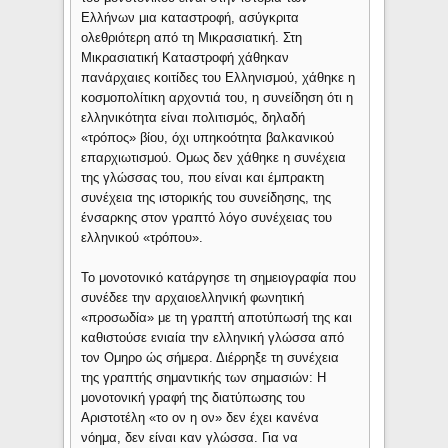
Ελλήνων μια καταστροφή, ασύγκριτα
ολεθριότερη από τη Μικρασιατική. Στη
Μικρασιατική Καταστροφή χάθηκαν
πανάρχαιες κοιτίδες του Ελληνισμού, χάθηκε η
κοσμοπολίτικη αρχοντιά του, η συνείδηση ότι η
ελληνικότητα είναι πολιτισμός, δηλαδή
«τρόπος» βίου, όχι υπηκοότητα βαλκανικού
επαρχιωτισμού. Ομως δεν χάθηκε η συνέχεια
της γλώσσας του, που είναι και έμπρακτη
συνέχεια της ιστορικής του συνείδησης, της
ένσαρκης στον γραπτό λόγο συνέχειας του
ελληνικού «τρόπου».
Το μονοτονικό κατάργησε τη σημειογραφία που
συνέδεε την αρχαιοελληνική φωνητική
«προσωδία» με τη γραπτή αποτύπωσή της και
καθιστούσε ενιαία την ελληνική γλώσσα από
τον Ομηρο ώς σήμερα. Διέρρηξε τη συνέχεια
της γραπτής σημαντικής των σημασιών: Η
μονοτονική γραφή της διατύπωσης του
Αριστοτέλη «το ον η ον» δεν έχει κανένα
νόημα, δεν είναι καν γλώσσα. Για να