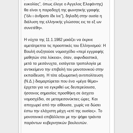
ευκολίας”, όπως έλεγε ο Αγγελος Ελεφάντης)
θα είναι η παραδοχή της φωνητικής γραφής
(“όλι ι άνθροπι ίδιι ίνε”), δηλαδή στην ουσία η
διάλυση της ελληνικής γλώσσας εις τα εξ ων
συνετέθη».
Η νύχτα της 11.1.1982 μοιάζει να έκρινε
αμετάτρεπτα τις προοπτικές του Ελληνισμού: Η
Βουλή συζητούσε νομοσχέδιο «περί εγγραφής
μαθητών στα λύκεια», όταν, αιφνιδιαστικά,
μετά τα μεσάνυχτα, εισάγεται τροπολογία με
αντικείμενο την επιβολή του μονοτονικού στην
εκπαίδευση. Η τότε αξιωματική αντιπολίτευση
(Ν.Δ.) διαμαρτύρεται που ένα «μέγα θέμα»
έρχεται για να εγκριθεί ως δευτερεύουσα,
ήσσονος σημασίας προσθήκη σε άσχετο
νομοσχέδιο, σε μεταμεσονύκτιες ώρες. Και
αποχωρεί από την αίθουσα, χωρίς να δώσει
έστω την ελάχιστη μάχη «επί της ουσίας». Το
μονοτονικό επιβάλλεται με την ψήφο τριάντα
παρόντων κυβερνητικών βουλευτών.