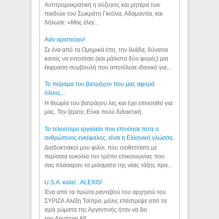
Αντιτρομοκρατική η σύζυγος και μητέρα των
παιδιών του Σωκράτη Γκιόλια, Αδαμαντία, και
δήλωσε: «Μας έλεγ...
Aιέν αριστεύειν!
Σε ένα από τα Ομηρικά έπη, την Ιλιάδα, δύναται
κανείς να εντοπίσει (και μάλιστα δύο φορές) μια
έκφραση-συμβουλή που αποτέλεσε ιδανικό για...
Το πείραμα του βατράχου που μας αφορά
όλους...
Η θεωρία του βατράχου λες και έχει επινοηθεί για
μας. Την ξέρετε; Είναι πολύ διδακτική.
Το τελειότερο εργαλείο που επινόησε ποτε ο
ανθρώπινος εγκέφαλος, είναι η Ελληνική γλώσσα.
Διαδυκτιακοί μου φίλοι, που υιοθετίσατε με
περίσσια ευκολία τον τρόπο επικοινωνίας που
σας πλάσαραν τα μιάσματα της νέας τάξης πρα...
U.S.A. καλεί...ALEXIS!
Ένα από τα πρώτα ραντεβού του αρχηγού του
ΣΥΡΙΖΑ Αλέξη Τσίπρα, μόλις επέστρεψε από τα
ιερά χώματα της Αργεντινής ήταν να δει
τον Δημήτρη Αβ...