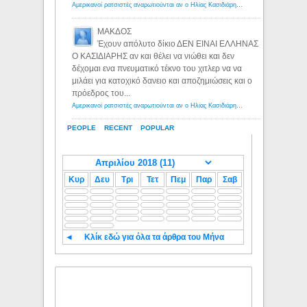
Αμερικανοί ρατσιστές αναρωτιούνται αν ο Ηλίας Κασιδιάρης ανήκει στη λευκή φυλή... - Λόγιος Ερμής
ΜΑΚΔΟΣ
Έχουν απόλυτο δίκιο ΔΕΝ ΕΙΝΑΙ ΕΛΛΗΝΑΣ
Ο ΚΑΣΙΔΙΑΡΗΣ αν και θέλει να νιώθει και δεν
δέχομαι ενα πνευματικό τέκνο του χιτλερ να να
μιλάει για κατοχικό δανειο και αποζημιώσεις και ο
πρόεδρος του...
Αμερικανοί ρατσιστές αναρωτιούνται αν ο Ηλίας Κασιδιάρης ανήκει στη λευκή φυλή... - Λόγιος Ερμής
PEOPLE
RECENT
POPULAR
Κυρ
Δευ
Τρι
Τετ
Πεμ
Παρ
Σαβ
◄
Κλίκ εδώ για όλα τα άρθρα του Μήνα