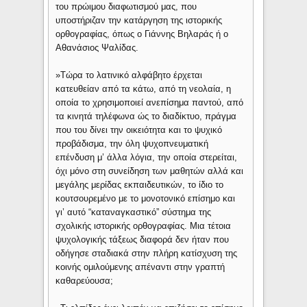
του πρώιμου διαφωτισμού μας, που
υποστήριζαν την κατάργηση της ιστορικής
ορθογραφίας, όπως ο Γιάννης Βηλαράς ή ο
Αθανάσιος Ψαλίδας.
»Τώρα το λατινικό αλφάβητο έρχεται
κατευθείαν από τα κάτω, από τη νεολαία, η
οποία το χρησιμοποιεί ανεπίσημα παντού, από
τα κινητά τηλέφωνα ώς το διαδίκτυο, πράγμα
που του δίνει την οικειότητα και το ψυχικό
προβάδισμα, την όλη ψυχοπνευματική
επένδυση μ’ άλλα λόγια, την οποία στερείται,
όχι μόνο στη συνείδηση των μαθητών αλλά και
μεγάλης μερίδας εκπαιδευτικών, το ίδιο το
κουτσουρεμένο με το μονοτονικό επίσημο και
γι’ αυτό “καταναγκαστικό” σύστημα της
σχολικής ιστορικής ορθογραφίας. Μια τέτοια
ψυχολογικής τάξεως διαφορά δεν ήταν που
οδήγησε σταδιακά στην πλήρη κατίσχυση της
κοινής ομιλούμενης απέναντι στην γραπτή
καθαρεύουσα;