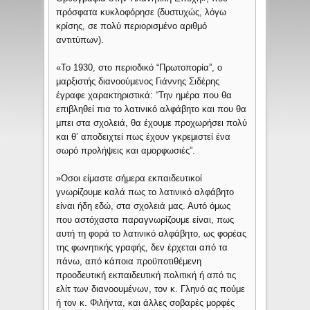
πρόσφατα κυκλοφόρησε (δυστυχώς, λόγω
κρίσης, σε πολύ περιορισμένο αριθμό
αντιτύπων).
«Το 1930, στο περιοδικό “Πρωτοπορία”, ο
μαρξιστής διανοούμενος Γιάννης Σιδέρης
έγραφε χαρακτηριστικά: “Την ημέρα που θα
επιβληθεί πια το λατινικό αλφάβητο και που θα
μπει στα σχολειά, θα έχουμε προχωρήσει πολύ
και θ’ αποδειχτεί πως έχουν γκρεμιστεί ένα
σωρό προλήψεις και αμορφωσιές”.
»Οσοι είμαστε σήμερα εκπαιδευτικοί
γνωρίζουμε καλά πως το λατινικό αλφάβητο
είναι ήδη εδώ, στα σχολειά μας. Αυτό όμως
που αστόχαστα παραγνωρίζουμε είναι, πως
αυτή τη φορά το λατινικό αλφάβητο, ως φορέας
της φωνητικής γραφής, δεν έρχεται από τα
πάνω, από κάποια προϋποτιθέμενη
προοδευτική εκπαιδευτική πολιτική ή από τις
ελίτ των διανοουμένων, τον κ. Γληνό ας πούμε
ή τον κ. Φιλήντα, και άλλες σοβαρές μορφές