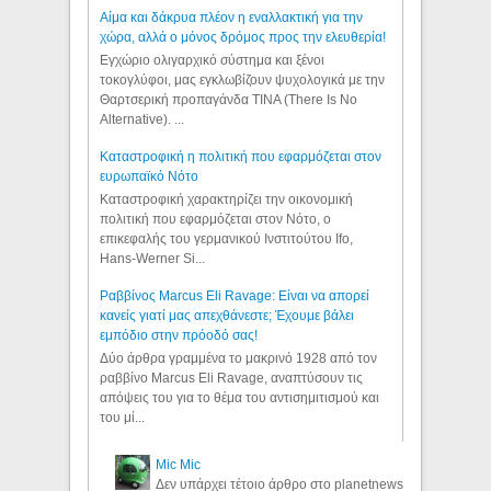
Αίμα και δάκρυα πλέον η εναλλακτική για την
χώρα, αλλά ο μόνος δρόμος προς την ελευθερία!
Εγχώριο ολιγαρχικό σύστημα και ξένοι
τοκογλύφοι, μας εγκλωβίζουν ψυχολογικά με την
Θαρτσερική προπαγάνδα TINA (There Is No
Alternative). ...
Καταστροφική η πολιτική που εφαρμόζεται στον
ευρωπαϊκό Νότο
Καταστροφική χαρακτηρίζει την οικονομική
πολιτική που εφαρμόζεται στον Νότο, ο
επικεφαλής του γερμανικού Ινστιτούτου Ifo,
Hans-Werner Si...
Ραββίνος Marcus Eli Ravage: Είναι να απορεί
κανείς γιατί μας απεχθάνεστε; Έχουμε βάλει
εμπόδιο στην πρόοδό σας!
Δύο άρθρα γραμμένα το μακρινό 1928 από τον
ραββίνο Marcus Eli Ravage, αναπτύσουν τις
απόψεις του για το θέμα του αντισημιτισμού και
του μί...
Mic Mic
Δεν υπάρχει τέτοιο άρθρο στο planetnews