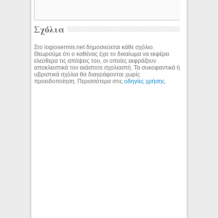
Σχόλια
Στο logiosermis.net δημοσιεύεται κάθε σχόλιο.
Θεωρούμε ότι ο καθένας έχει το δικαίωμα να εκφέρει
ελεύθερα τις απόψεις του, οι οποίες εκφράζουν
αποκλειστικά τον εκάστοτε σχολιαστή. Τα συκοφαντικά ή
υβριστικά σχόλια θα διαγράφονται χωρίς
προειδοποίηση. Περισσότερα στις
οδηγίες χρήσης
.