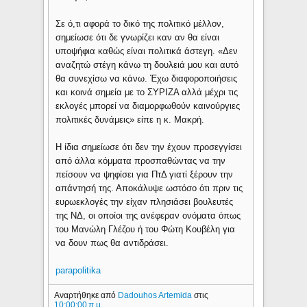
Σε ό,τι αφορά το δικό της πολιτικό μέλλον,
σημείωσε ότι δε γνωρίζει καν αν θα είναι
υποψήφια καθώς είναι πολιτικά άστεγη. «Δεν
αναζητώ στέγη κάνω τη δουλειά μου και αυτό
θα συνεχίσω να κάνω. Έχω διαφοροποιήσεις
και κοινά σημεία με το ΣΥΡΙΖΑ αλλά μέχρι τις
εκλογές μπορεί να διαμορφωθούν καινούργιες
πολιτικές δυνάμεις» είπε η κ. Μακρή.
Η ίδια σημείωσε ότι δεν την έχουν προσεγγίσει
από άλλα κόμματα προσπαθώντας να την
πείσουν να ψηφίσει για ΠτΔ γιατί ξέρουν την
απάντησή της. Αποκάλυψε ωστόσο ότι πριν τις
ευρωεκλογές την είχαν πλησιάσει βουλευτές
της ΝΔ, οι οποίοι της ανέφεραν ονόματα όπως
του Μανώλη Γλέζου ή του Φώτη Κουβέλη για
να δουν πως θα αντιδράσει.
parapolitika
Αναρτήθηκε από
Dadouhos Artemida
στις
10:00:00 π.μ.