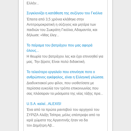
Ελλήν...
Συγκλονίζει η κατάθεση της συζύγου του Γκιόλια
Έπειτα από 3,5 χρόνια κλήθηκε στην
Αντιτρομοκρατική η σύζυγος και μητέρα των
παιδιών του Σωκράτη Γκιόλια, Αδαμαντία, και
δήλωσε: «Μας έλεγ...
Το πείραμα του βατράχου που μας αφορά
όλους...
Η θεωρία του βατράχου λες και έχει επινοηθεί για
μας. Την ξέρετε; Είναι πολύ διδακτική.
Το τελειότερο εργαλείο που επινόησε ποτε ο
ανθρώπινος εγκέφαλος, είναι η Ελληνική γλώσσα.
Διαδυκτιακοί μου φίλοι, που υιοθετίσατε με
περίσσια ευκολία τον τρόπο επικοινωνίας που
σας πλάσαραν τα μιάσματα της νέας τάξης πρα...
U.S.A. καλεί...ALEXIS!
Ένα από τα πρώτα ραντεβού του αρχηγού του
ΣΥΡΙΖΑ Αλέξη Τσίπρα, μόλις επέστρεψε από τα
ιερά χώματα της Αργεντινής ήταν να δει
τον Δημήτρη Αβ...