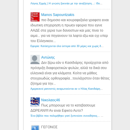
Λόγιος Ερμής | Η γνώση ξεκινάει με την αναζήτηση...: Ιδού οι 18 που χρωστούν 11 δις ευρώ!
Manos Sapountzakis
πιο δημοσιο και κουραφεξαλα γραφετε ειναι
ιδιωτικη επιχειρηση η πρωην εφορια που εγινε
ΑΑΔΕ στα χερια των δανειστων και μας πινει το
αιμα... για να πηγαινουν τα λεφτα εξω και οχι υπερ
του Ελληνικου...
Εφορία: Κατάσχονται όλα ύστερα από 30 μέρες και χωρίς δικαστικές αποφάσεις - Λόγιος Ερμής
Αντώνης
Δεν ξέρω εάν ο Κασιδιάρης προέρχεται από
πρόσμιξη διαφορετικών φυλών, αλλά τα δικά σου
ελληνικά είναι για κλάματα. Κοίτα να μάθεις
στοιχειωδώς ορθογραφία...τουλάχιστον όταν θέτεις
ζήτημα για την...
Αμερικανοί ρατσιστές αναρωτιούνται αν ο Ηλίας Κασιδιάρης ανήκει στη λευκή φυλή... - Λόγιος Ερμής
Νικολαος46
Πως μπορουμε να το κατεβασουμε
ΔΩΡΕΑΝ!!!! Αν ειναι Εφικτο Αυτο?
Ένα βιβλίο που πολεμήθηκε γιατί ξυπνούσε συνειδήσεις... - Λόγιος Ερμής | Η γνώση ξεκινάει με την αναζήτηση...
ΓΕΓΟΝΟΣ