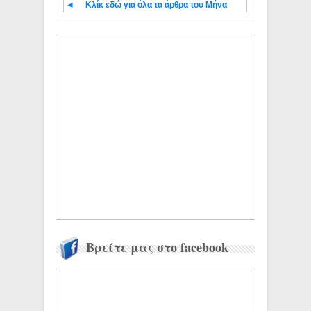
◄
Κλίκ εδώ για όλα τα άρθρα του Μήνα
Βρείτε μας στο facebook