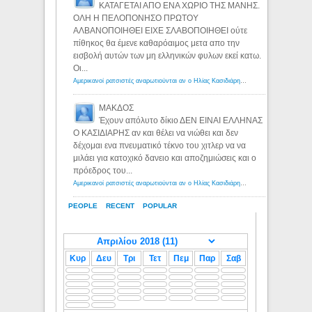
ΚΑΤΑΓΕΤΑΙ ΑΠΟ ΕΝΑ ΧΩΡΙΟ ΤΗΣ ΜΑΝΗΣ.
ΟΛΗ Η ΠΕΛΟΠΟΝΗΣΟ ΠΡΩΤΟΥ
ΑΛΒΑΝΟΠΟΙΗΘΕΙ ΕΙΧΕ ΣΛΑΒΟΠΟΙΗΘΕΙ ούτε
πίθηκος θα έμενε καθαρόαιμος μετα απο την
εισβολή αυτών των μη ελληνικών φυλων εκεί κατω.
Οι...
Αμερικανοί ρατσιστές αναρωτιούνται αν ο Ηλίας Κασιδιάρης ανήκει στη λευκή φυλή... - Λόγιος Ερμής
ΜΑΚΔΟΣ
Έχουν απόλυτο δίκιο ΔΕΝ ΕΙΝΑΙ ΕΛΛΗΝΑΣ
Ο ΚΑΣΙΔΙΑΡΗΣ αν και θέλει να νιώθει και δεν
δέχομαι ενα πνευματικό τέκνο του χιτλερ να να
μιλάει για κατοχικό δανειο και αποζημιώσεις και ο
πρόεδρος του...
Αμερικανοί ρατσιστές αναρωτιούνται αν ο Ηλίας Κασιδιάρης ανήκει στη λευκή φυλή... - Λόγιος Ερμής
PEOPLE
RECENT
POPULAR
Κυρ
Δευ
Τρι
Τετ
Πεμ
Παρ
Σαβ