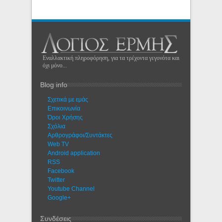
Εναλλακτική πληροφόρηση, για τα τρέχοντα γεγονότα και
όχι μόνο...
Blog info
Σχετικά με εμάς
Eπικοινωνία
Όροι Χρήσης
Σχόλια
Αρθρογράφοι/Συντάκτες
Web TV
Android application
RSS
Facebook
Twitter
Youtube Channel
Google+
Συνδέσεις