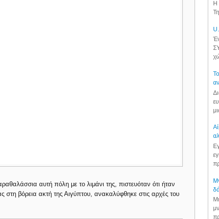
Η 
Τη
U.
Έν
ΣΥ
χώ
Το
αν
Δι
ευ
μι
Αί
αλ
Εγ
εγ
πρ
Μν
αραθαλάσσια αυτή πόλη με το λιμάνι της, πιστευόταν ότι ήταν
δά
ς στη βόρεια ακτή της Αιγύπτου, ανακαλύφθηκε στις αρχές του
Μι
μν
πρ