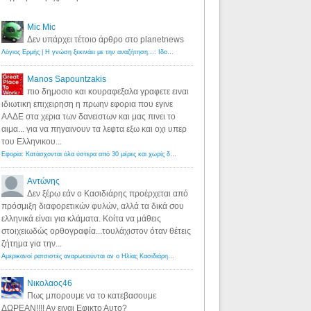
Mic Mic
Δεν υπάρχει τέτοιο άρθρο στο planetnews
Λόγιος Ερμής | Η γνώση ξεκινάει με την αναζήτηση...: Ιδού οι 18 που χρωστούν 11 δις ευρώ!
·
6 years ago
Manos Sapountzakis
πιο δημοσιο και κουραφεξαλα γραφετε ειναι
ιδιωτικη επιχειρηση η πρωην εφορια που εγινε
ΑΑΔΕ στα χερια των δανειστων και μας πινει το
αιμα... για να πηγαινουν τα λεφτα εξω και οχι υπερ
του Ελληνικου...
Εφορία: Κατάσχονται όλα ύστερα από 30 μέρες και χωρίς δικαστικές αποφάσεις - Λόγιος Ερμής
·
6 years ag
Αντώνης
Δεν ξέρω εάν ο Κασιδιάρης προέρχεται από
πρόσμιξη διαφορετικών φυλών, αλλά τα δικά σου
ελληνικά είναι για κλάματα. Κοίτα να μάθεις
στοιχειωδώς ορθογραφία...τουλάχιστον όταν θέτεις
ζήτημα για την...
Αμερικανοί ρατσιστές αναρωτιούνται αν ο Ηλίας Κασιδιάρης ανήκει στη λευκή φυλή... - Λόγιος Ερμής
·
7 yea
Νικολαος46
Πως μπορουμε να το κατεβασουμε
ΔΩΡΕΑΝ!!!! Αν ειναι Εφικτο Αυτο?