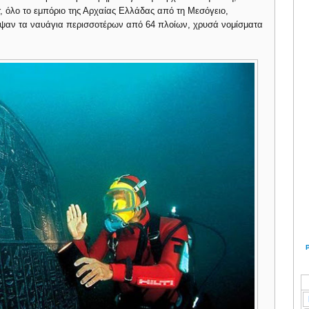
r, όλο το εμπόριο της Αρχαίας Ελλάδας από τη Μεσόγειο,
υψαν τα ναυάγια περισσοτέρων από 64 πλοίων, χρυσά νομίσματα