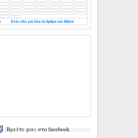
◄
Κλίκ εδώ για όλα τα άρθρα του Μήνα
Βρείτε μας στο facebook