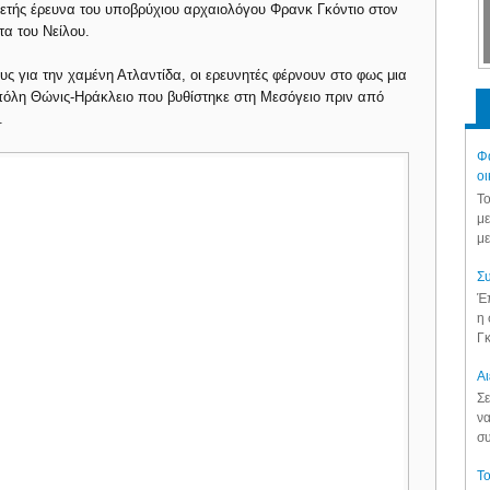
ετής έρευνα του υποβρύχιου αρχαιολόγου Φρανκ Γκόντιο στον
τα του Νείλου.
ς για την χαμένη Ατλαντίδα, οι ερευνητές φέρνουν στο φως μια
 πόλη Θώνις-Ηράκλειο που βυθίστηκε στη Μεσόγειο πριν από
.
Φά
οι
Το
με
με
Συ
Έπ
η 
Γκ
Aι
Σε
να
συ
Το