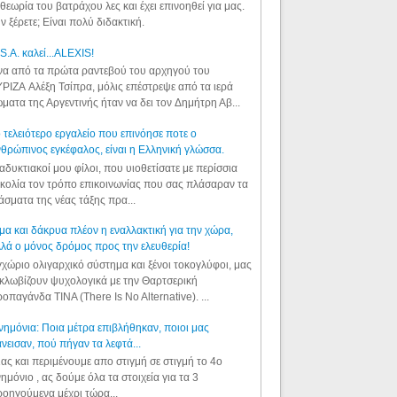
θεωρία του βατράχου λες και έχει επινοηθεί για μας.
ν ξέρετε; Είναι πολύ διδακτική.
S.A. καλεί...ALEXIS!
α από τα πρώτα ραντεβού του αρχηγού του
ΡΙΖΑ Αλέξη Τσίπρα, μόλις επέστρεψε από τα ιερά
ματα της Αργεντινής ήταν να δει τον Δημήτρη Αβ...
 τελειότερο εργαλείο που επινόησε ποτε ο
θρώπινος εγκέφαλος, είναι η Ελληνική γλώσσα.
αδυκτιακοί μου φίλοι, που υιοθετίσατε με περίσσια
κολία τον τρόπο επικοινωνίας που σας πλάσαραν τα
άσματα της νέας τάξης πρα...
μα και δάκρυα πλέον η εναλλακτική για την χώρα,
λά ο μόνος δρόμος προς την ελευθερία!
χώριο ολιγαρχικό σύστημα και ξένοι τοκογλύφοι, μας
κλωβίζουν ψυχολογικά με την Θαρτσερική
οπαγάνδα TINA (There Is No Alternative). ...
ημόνια: Ποια μέτρα επιβλήθηκαν, ποιοι μας
νεισαν, πού πήγαν τα λεφτά...
ας και περιμένουμε απο στιγμή σε στιγμή το 4ο
ημόνιο , ας δούμε όλα τα στοιχεία για τα 3
οηγούμενα μέχρι τώρα...