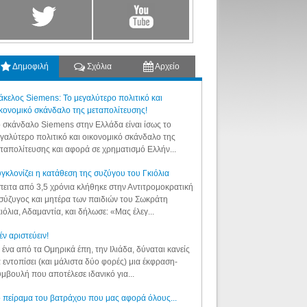
Δημοφιλή
Σχόλια
Αρχείο
κελος Siemens: Το μεγαλύτερο πολιτικό και
κονομικό σκάνδαλο της μεταπολίτευσης!
 σκάνδαλο Siemens στην Ελλάδα είναι ίσως το
γαλύτερο πολιτικό και οικονομικό σκάνδαλο της
ταπολίτευσης και αφορά σε χρηματισμό Ελλήν...
γκλονίζει η κατάθεση της συζύγου του Γκιόλια
ειτα από 3,5 χρόνια κλήθηκε στην Αντιτρομοκρατική
σύζυγος και μητέρα των παιδιών του Σωκράτη
ιόλια, Αδαμαντία, και δήλωσε: «Μας έλεγ...
έν αριστεύειν!
 ένα από τα Ομηρικά έπη, την Ιλιάδα, δύναται κανείς
 εντοπίσει (και μάλιστα δύο φορές) μια έκφραση-
μβουλή που αποτέλεσε ιδανικό για...
 πείραμα του βατράχου που μας αφορά όλους...