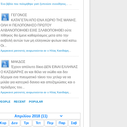
Ένα βιβλίο που πολεμήθηκε γιατί ξυπνούσε συνειδήσεις... - Λόγιος Ερμής | Η γνώση ξεκινάει με την αναζήτηση...
ΓΕΓΟΝΟΣ
ΚΑΤΑΓΕΤΑΙ ΑΠΟ ΕΝΑ ΧΩΡΙΟ ΤΗΣ ΜΑΝΗΣ.
ΟΛΗ Η ΠΕΛΟΠΟΝΗΣΟ ΠΡΩΤΟΥ
ΑΛΒΑΝΟΠΟΙΗΘΕΙ ΕΙΧΕ ΣΛΑΒΟΠΟΙΗΘΕΙ ούτε
πίθηκος θα έμενε καθαρόαιμος μετα απο την
εισβολή αυτών των μη ελληνικών φυλων εκεί κατω.
Οι...
Αμερικανοί ρατσιστές αναρωτιούνται αν ο Ηλίας Κασιδιάρης ανήκει στη λευκή φυλή... - Λόγιος Ερμής
·
8 yea
ΜΑΚΔΟΣ
Έχουν απόλυτο δίκιο ΔΕΝ ΕΙΝΑΙ ΕΛΛΗΝΑΣ
Ο ΚΑΣΙΔΙΑΡΗΣ αν και θέλει να νιώθει και δεν
δέχομαι ενα πνευματικό τέκνο του χιτλερ να να
μιλάει για κατοχικό δανειο και αποζημιώσεις και ο
πρόεδρος του...
Αμερικανοί ρατσιστές αναρωτιούνται αν ο Ηλίας Κασιδιάρης ανήκει στη λευκή φυλή... - Λόγιος Ερμής
·
8 yea
PEOPLE
RECENT
POPULAR
Κυρ
Δευ
Τρι
Τετ
Πεμ
Παρ
Σαβ