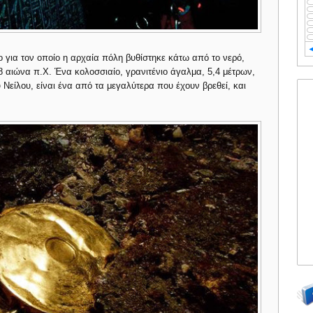
ο για τον οποίο η αρχαία πόλη βυθίστηκε κάτω από το νερό,
8 αιώνα π.Χ. Ένα κολοσσιαίο, γρανιτένιο άγαλμα, 5,4 μέτρων,
Νείλου, είναι ένα από τα μεγαλύτερα που έχουν βρεθεί, και