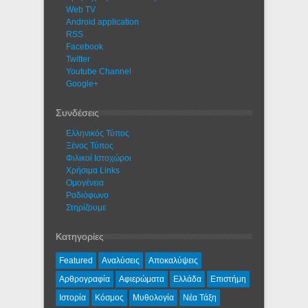
Web TV
Android application
RSS
Facebook
Twitter
Youtube Channel
Google+
Συνδέσεις
Ελληνικός Τύπος
Ξένος Τύπος
Φιλικοί Ιστοχώροι
Χρήσιμα Links
Ομογένεια
Ραδιόφωνο
Στηρίζουμε
Κατηγορίες
Featured
Αναλύσεις
Αποκαλύψεις
Αρθρογραφία
Αφιερώματα
Ελλάδα
Επιστήμη
Ιστορία
Κόσμος
Μυθολογία
Νέα Τάξη