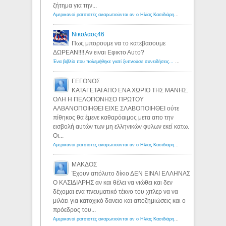
ζήτημα για την...
Αμερικανοί ρατσιστές αναρωτιούνται αν ο Ηλίας Κασιδιάρης ανήκει στη λευκή φυλή... - Λόγιος Ερμής
Νικολαος46
Πως μπορουμε να το κατεβασουμε
ΔΩΡΕΑΝ!!!! Αν ειναι Εφικτο Αυτο?
Ένα βιβλίο που πολεμήθηκε γιατί ξυπνούσε συνειδήσεις... - Λόγιος Ερμής | Η γνώση ξεκινάει με την αναζήτηση...
ΓΕΓΟΝΟΣ
ΚΑΤΑΓΕΤΑΙ ΑΠΟ ΕΝΑ ΧΩΡΙΟ ΤΗΣ ΜΑΝΗΣ.
ΟΛΗ Η ΠΕΛΟΠΟΝΗΣΟ ΠΡΩΤΟΥ
ΑΛΒΑΝΟΠΟΙΗΘΕΙ ΕΙΧΕ ΣΛΑΒΟΠΟΙΗΘΕΙ ούτε
πίθηκος θα έμενε καθαρόαιμος μετα απο την
εισβολή αυτών των μη ελληνικών φυλων εκεί κατω.
Οι...
Αμερικανοί ρατσιστές αναρωτιούνται αν ο Ηλίας Κασιδιάρης ανήκει στη λευκή φυλή... - Λόγιος Ερμής
ΜΑΚΔΟΣ
Έχουν απόλυτο δίκιο ΔΕΝ ΕΙΝΑΙ ΕΛΛΗΝΑΣ
Ο ΚΑΣΙΔΙΑΡΗΣ αν και θέλει να νιώθει και δεν
δέχομαι ενα πνευματικό τέκνο του χιτλερ να να
μιλάει για κατοχικό δανειο και αποζημιώσεις και ο
πρόεδρος του...
Αμερικανοί ρατσιστές αναρωτιούνται αν ο Ηλίας Κασιδιάρης ανήκει στη λευκή φυλή... - Λόγιος Ερμής