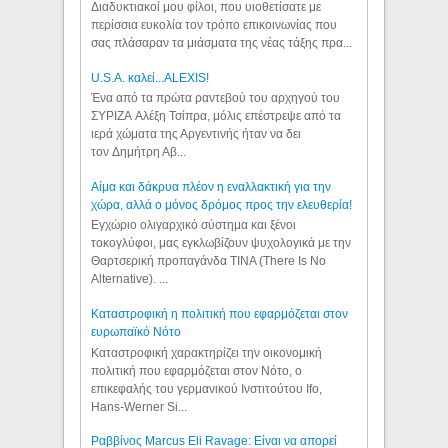
Διαδυκτιακοί μου φίλοι, που υιοθετίσατε με
περίσσια ευκολία τον τρόπο επικοινωνίας που
σας πλάσαραν τα μιάσματα της νέας τάξης πρα...
U.S.A. καλεί...ALEXIS!
Ένα από τα πρώτα ραντεβού του αρχηγού του
ΣΥΡΙΖΑ Αλέξη Τσίπρα, μόλις επέστρεψε από τα
ιερά χώματα της Αργεντινής ήταν να δει
τον Δημήτρη Αβ...
Αίμα και δάκρυα πλέον η εναλλακτική για την
χώρα, αλλά ο μόνος δρόμος προς την ελευθερία!
Εγχώριο ολιγαρχικό σύστημα και ξένοι
τοκογλύφοι, μας εγκλωβίζουν ψυχολογικά με την
Θαρτσερική προπαγάνδα TINA (There Is No
Alternative). ...
Καταστροφική η πολιτική που εφαρμόζεται στον
ευρωπαϊκό Νότο
Καταστροφική χαρακτηρίζει την οικονομική
πολιτική που εφαρμόζεται στον Νότο, ο
επικεφαλής του γερμανικού Ινστιτούτου Ifo,
Hans-Werner Si...
Ραββίνος Marcus Eli Ravage: Είναι να απορεί