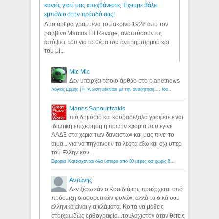
κανείς γιατί μας απεχθάνεστε; Έχουμε βάλει
εμπόδιο στην πρόοδό σας!
Δύο άρθρα γραμμένα το μακρινό 1928 από τον
ραββίνο Marcus Eli Ravage, αναπτύσουν τις
απόψεις του για το θέμα του αντισημιτισμού και
του μί...
Mic Mic
Δεν υπάρχει τέτοιο άρθρο στο planetnews
Λόγιος Ερμής | Η γνώση ξεκινάει με την αναζήτηση...: Ιδού οι 18 που χρωστούν 11 δις ευρώ!
Manos Sapountzakis
πιο δημοσιο και κουραφεξαλα γραφετε ειναι
ιδιωτικη επιχειρηση η πρωην εφορια που εγινε
ΑΑΔΕ στα χερια των δανειστων και μας πινει το
αιμα... για να πηγαινουν τα λεφτα εξω και οχι υπερ
του Ελληνικου...
Εφορία: Κατάσχονται όλα ύστερα από 30 μέρες και χωρίς δικαστικές αποφάσεις - Λόγιος Ερμής
Αντώνης
Δεν ξέρω εάν ο Κασιδιάρης προέρχεται από
πρόσμιξη διαφορετικών φυλών, αλλά τα δικά σου
ελληνικά είναι για κλάματα. Κοίτα να μάθεις
στοιχειωδώς ορθογραφία...τουλάχιστον όταν θέτεις