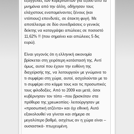
εξαγγελίες των κυβερνώντων για έξοδο από τα
μνημόνια από την άλλη, οδήγησαν τους
ελάχιστους εναπομείναντες ξένους (και
ντόπιους) επενδυτές, σε άτακτη φυγή. Με
αποτέλεσμα σε δύο συνεδριάσεις ο γενικός
δείκτης να καταγράψει απώλειες σε ποσοστό
11,62% !! (που σημαίνει και απώλειες 5 δις
ευρώ).
Είναι γεγονός ότι η ελληνική οικονομία
βρίσκεται στη χειρότερη κατάστασή της. Αντί
όμως, αυτοί που έχουν την ευθύνη της
διαχείρισής της, να λειτουργούν με γνώμονα το
τι συμφέρει στη χώρα, αυτοί, ασχολούνται με το
τι συμφέρει στο κόμμα τους και τις προσωπικές
τους φιλοδοξίες. Από το 2009 και μετά, όσοι
κυβέρνησαν τον τόπο –που βρισκόταν στα
πρόθυρα της χρεωκοπίας- λειτούργησαν με
«προσωπική ατζέντα» και όχι εθνική. Αυτό
εξακολουθεί να γίνεται και σήμερα σε
μεγαλύτερο βαθμό, ασχέτως αν η χώρα είναι –
ουσιαστικά- πτωχευμένη.