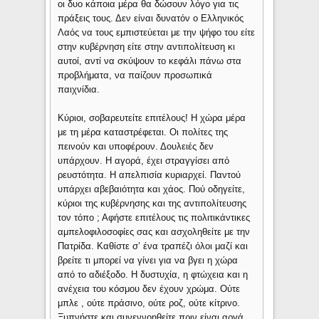
οι δυο κάποια μέρα θα δώσουν λόγο για τις
πράξεις τους. Δεν είναι δυνατόν ο Ελληνικός
Λαός να τους εμπιστεύεται με την ψήφο του είτε
στην κυβέρνηση είτε στην αντιπολίτευση κι
αυτοί, αντί να σκύψουν το κεφάλι πάνω στα
προβλήματα, να παίζουν προσωπικά
παιχνίδια.
Κύριοι, σοβαρευτείτε επιτέλους! Η χώρα μέρα
με τη μέρα καταστρέφεται. Οι πολίτες της
πεινούν και υποφέρουν. Δουλειές δεν
υπάρχουν. Η αγορά, έχει στραγγίσει από
ρευστότητα. Η απελπισία κυριαρχεί. Παντού
υπάρχει αβεβαιότητα και χάος. Πού οδηγείτε,
κύριοι της κυβέρνησης και της αντιπολίτευσης
τον τόπο ; Αφήστε επιτέλους τις πολιτικάντικες
αμπελοφιλοσοφίες σας και ασχοληθείτε με την
Πατρίδα. Καθίστε σ’ ένα τραπέζι όλοι μαζί και
βρείτε τι μπορεί να γίνει για να βγει η χώρα
από το αδιέξοδο. Η δυστυχία, η φτώχεια και η
ανέχεια του κόσμου δεν έχουν χρώμα. Ούτε
μπλε , ούτε πράσινο, ούτε ροζ, ούτε κίτρινο.
Ξυπνήστε και συνεννοηθείτε πριν είναι αργά.