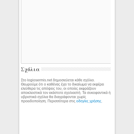
Σχόλια
Στο logiosermis.net δημοσιεύεται κάθε σχόλιο.
Θεωρούμε ότι ο καθένας έχει το δικαίωμα να εκφέρει
ελεύθερα τις απόψεις του, οι οποίες εκφράζουν
αποκλειστικά τον εκάστοτε σχολιαστή. Τα συκοφαντικά ή
υβριστικά σχόλια θα διαγράφονται χωρίς
προειδοποίηση. Περισσότερα στις
οδηγίες χρήσης
.