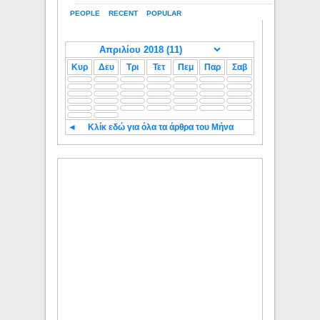
PEOPLE
RECENT
POPULAR
Κυρ
Δευ
Τρι
Τετ
Πεμ
Παρ
Σαβ
◄
Κλίκ εδώ για όλα τα άρθρα του Μήνα