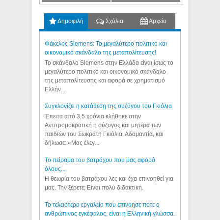
Δημοφιλή
Σχόλια
Αρχείο
Φάκελος Siemens: Το μεγαλύτερο πολιτικό και
οικονομικό σκάνδαλο της μεταπολίτευσης!
Το σκάνδαλο Siemens στην Ελλάδα είναι ίσως το
μεγαλύτερο πολιτικό και οικονομικό σκάνδαλο
της μεταπολίτευσης και αφορά σε χρηματισμό
Ελλήν...
Συγκλονίζει η κατάθεση της συζύγου του Γκιόλια
Έπειτα από 3,5 χρόνια κλήθηκε στην
Αντιτρομοκρατική η σύζυγος και μητέρα των
παιδιών του Σωκράτη Γκιόλια, Αδαμαντία, και
δήλωσε: «Μας έλεγ...
Το πείραμα του βατράχου που μας αφορά
όλους...
Η θεωρία του βατράχου λες και έχει επινοηθεί για
μας. Την ξέρετε; Είναι πολύ διδακτική.
Το τελειότερο εργαλείο που επινόησε ποτε ο
ανθρώπινος εγκέφαλος, είναι η Ελληνική γλώσσα.