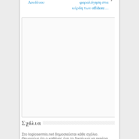
Λονδίνου
φορολόγηση στα
κέρδη των offshore…
Σχόλια
Στο logiosermis.net δημοσιεύεται κάθε σχόλιο.
Θεωρούμε ότι ο καθένας έχει το δικαίωμα να εκφέρει