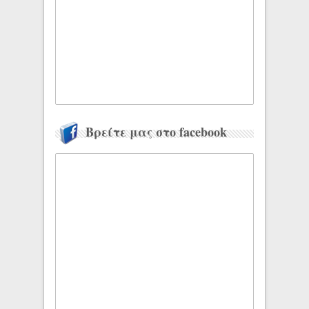
Βρείτε μας στο facebook