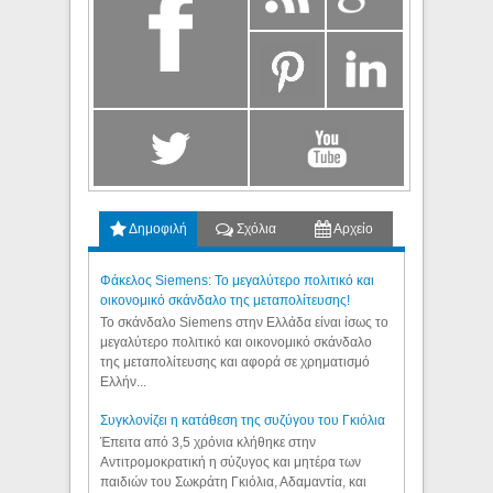
Δημοφιλή
Σχόλια
Αρχείο
Φάκελος Siemens: Το μεγαλύτερο πολιτικό και
οικονομικό σκάνδαλο της μεταπολίτευσης!
Το σκάνδαλο Siemens στην Ελλάδα είναι ίσως το
μεγαλύτερο πολιτικό και οικονομικό σκάνδαλο
της μεταπολίτευσης και αφορά σε χρηματισμό
Ελλήν...
Συγκλονίζει η κατάθεση της συζύγου του Γκιόλια
Έπειτα από 3,5 χρόνια κλήθηκε στην
Αντιτρομοκρατική η σύζυγος και μητέρα των
παιδιών του Σωκράτη Γκιόλια, Αδαμαντία, και