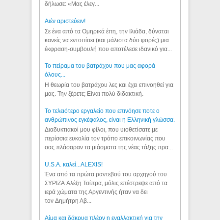
δήλωσε: «Μας έλεγ...
Aιέν αριστεύειν!
Σε ένα από τα Ομηρικά έπη, την Ιλιάδα, δύναται
κανείς να εντοπίσει (και μάλιστα δύο φορές) μια
έκφραση-συμβουλή που αποτέλεσε ιδανικό για...
Το πείραμα του βατράχου που μας αφορά
όλους...
Η θεωρία του βατράχου λες και έχει επινοηθεί για
μας. Την ξέρετε; Είναι πολύ διδακτική.
Το τελειότερο εργαλείο που επινόησε ποτε ο
ανθρώπινος εγκέφαλος, είναι η Ελληνική γλώσσα.
Διαδυκτιακοί μου φίλοι, που υιοθετίσατε με
περίσσια ευκολία τον τρόπο επικοινωνίας που
σας πλάσαραν τα μιάσματα της νέας τάξης πρα...
U.S.A. καλεί...ALEXIS!
Ένα από τα πρώτα ραντεβού του αρχηγού του
ΣΥΡΙΖΑ Αλέξη Τσίπρα, μόλις επέστρεψε από τα
ιερά χώματα της Αργεντινής ήταν να δει
τον Δημήτρη Αβ...
Αίμα και δάκρυα πλέον η εναλλακτική για την