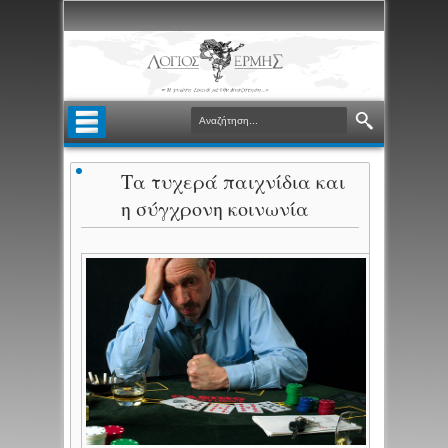
Τα τυχερά παιχνίδια και
η σύγχρονη κοινωνία