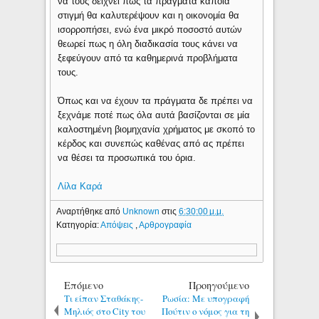
να τους δείχνει πως τα πράγματα κάποια
στιγμή θα καλυτερέψουν και η οικονομία θα
ισορροπήσει, ενώ ένα μικρό ποσοστό αυτών
θεωρεί πως η όλη διαδικασία τους κάνει να
ξεφεύγουν από τα καθημερινά προβλήματα
τους.
Όπως και να έχουν τα πράγματα δε πρέπει να
ξεχνάμε ποτέ πως όλα αυτά βασίζονται σε μία
καλοστημένη βιομηχανία χρήματος με σκοπό το
κέρδος και συνεπώς καθένας από ας πρέπει
να θέσει τα προσωπικά του όρια.
Λίλα Καρά
Αναρτήθηκε από
Unknown
στις
6:30:00 μ.μ.
Κατηγορία:
Απόψεις
,
Αρθρογραφία
Επόμενο
Προηγούμενο
Τι είπαν Σταθάκης-
Ρωσία: Με υπογραφή
Μηλιός στο City του
Πούτιν ο νόμος για τη