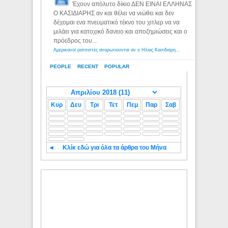
Έχουν απόλυτο δίκιο ΔΕΝ ΕΙΝΑΙ ΕΛΛΗΝΑΣ
Ο ΚΑΣΙΔΙΑΡΗΣ αν και θέλει να νιώθει και δεν
δέχομαι ενα πνευματικό τέκνο του χιτλερ να να
μιλάει για κατοχικό δανειο και αποζημιώσεις και ο
πρόεδρος του...
Αμερικανοί ρατσιστές αναρωτιούνται αν ο Ηλίας Κασιδιάρης ανήκει στη λευκή φυλή... - Λόγιος Ερμής
PEOPLE
RECENT
POPULAR
Κυρ
Δευ
Τρι
Τετ
Πεμ
Παρ
Σαβ
◄
Κλίκ εδώ για όλα τα άρθρα του Μήνα