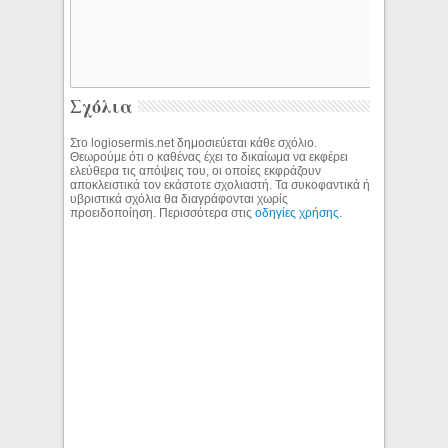
Σχόλια
Στο logiosermis.net δημοσιεύεται κάθε σχόλιο.
Θεωρούμε ότι ο καθένας έχει το δικαίωμα να εκφέρει
ελεύθερα τις απόψεις του, οι οποίες εκφράζουν
αποκλειστικά τον εκάστοτε σχολιαστή. Τα συκοφαντικά ή
υβριστικά σχόλια θα διαγράφονται χωρίς
προειδοποίηση. Περισσότερα στις
οδηγίες χρήσης
.