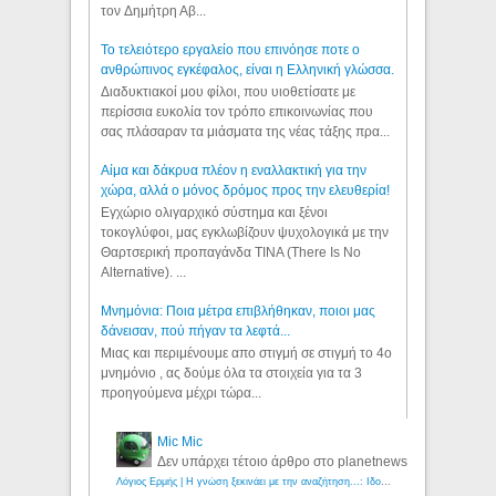
τον Δημήτρη Αβ...
Το τελειότερο εργαλείο που επινόησε ποτε ο
ανθρώπινος εγκέφαλος, είναι η Ελληνική γλώσσα.
Διαδυκτιακοί μου φίλοι, που υιοθετίσατε με
περίσσια ευκολία τον τρόπο επικοινωνίας που
σας πλάσαραν τα μιάσματα της νέας τάξης πρα...
Αίμα και δάκρυα πλέον η εναλλακτική για την
χώρα, αλλά ο μόνος δρόμος προς την ελευθερία!
Εγχώριο ολιγαρχικό σύστημα και ξένοι
τοκογλύφοι, μας εγκλωβίζουν ψυχολογικά με την
Θαρτσερική προπαγάνδα TINA (There Is No
Alternative). ...
Μνημόνια: Ποια μέτρα επιβλήθηκαν, ποιοι μας
δάνεισαν, πού πήγαν τα λεφτά...
Μιας και περιμένουμε απο στιγμή σε στιγμή το 4ο
μνημόνιο , ας δούμε όλα τα στοιχεία για τα 3
προηγούμενα μέχρι τώρα...
Mic Mic
Δεν υπάρχει τέτοιο άρθρο στο planetnews
Λόγιος Ερμής | Η γνώση ξεκινάει με την αναζήτηση...: Ιδού οι 18 που χρωστούν 11 δις ευρώ!