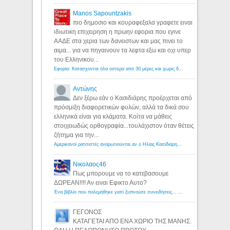
Manos Sapountzakis
πιο δημοσιο και κουραφεξαλα γραφετε ειναι
ιδιωτικη επιχειρηση η πρωην εφορια που εγινε
ΑΑΔΕ στα χερια των δανειστων και μας πινει το
αιμα... για να πηγαινουν τα λεφτα εξω και οχι υπερ
του Ελληνικου...
Εφορία: Κατάσχονται όλα ύστερα από 30 μέρες και χωρίς δικαστικές αποφάσεις - Λόγιος Ερμής
Αντώνης
Δεν ξέρω εάν ο Κασιδιάρης προέρχεται από
πρόσμιξη διαφορετικών φυλών, αλλά τα δικά σου
ελληνικά είναι για κλάματα. Κοίτα να μάθεις
στοιχειωδώς ορθογραφία...τουλάχιστον όταν θέτεις
ζήτημα για την...
Αμερικανοί ρατσιστές αναρωτιούνται αν ο Ηλίας Κασιδιάρης ανήκει στη λευκή φυλή... - Λόγιος Ερμής
Νικολαος46
Πως μπορουμε να το κατεβασουμε
ΔΩΡΕΑΝ!!!! Αν ειναι Εφικτο Αυτο?
Ένα βιβλίο που πολεμήθηκε γιατί ξυπνούσε συνειδήσεις... - Λόγιος Ερμής | Η γνώση ξεκινάει με την αναζήτηση...
ΓΕΓΟΝΟΣ
ΚΑΤΑΓΕΤΑΙ ΑΠΟ ΕΝΑ ΧΩΡΙΟ ΤΗΣ ΜΑΝΗΣ.