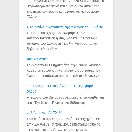
Το σκάνδαλο Siemens στην Ελλάδα είναι ίσως το
μεγαλύτερο πολιτικό και οικονομικό σκάνδαλο
της μεταπολίτευσης και αφορά σε χρηματισμό
Ελλήν...
Συγκλονίζει η κατάθεση της συζύγου του Γκιόλια
Έπειτα από 3,5 χρόνια κλήθηκε στην
Αντιτρομοκρατική η σύζυγος και μητέρα των
παιδιών του Σωκράτη Γκιόλια, Αδαμαντία, και
δήλωσε: «Μας έλεγ...
Aιέν αριστεύειν!
Σε ένα από τα Ομηρικά έπη, την Ιλιάδα, δύναται
κανείς να εντοπίσει (και μάλιστα δύο φορές) μια
έκφραση-συμβουλή που αποτέλεσε ιδανικό για...
Το πείραμα του βατράχου που μας αφορά
όλους...
Η θεωρία του βατράχου λες και έχει επινοηθεί για
μας. Την ξέρετε; Είναι πολύ διδακτική.
U.S.A. καλεί...ALEXIS!
Ένα από τα πρώτα ραντεβού του αρχηγού του
ΣΥΡΙΖΑ Αλέξη Τσίπρα, μόλις επέστρεψε από τα
ιερά χώματα της Αργεντινής ήταν να δει