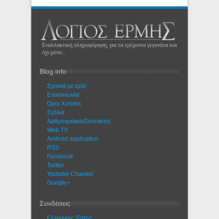
Εναλλακτική πληροφόρηση, για τα τρέχοντα γεγονότα και
όχι μόνο...
Blog info
Σχετικά με εμάς
Eπικοινωνία
Όροι Χρήσης
Σχόλια
Αρθρογράφοι/Συντάκτες
Web TV
Android application
RSS
Facebook
Twitter
Youtube Channel
Google+
Συνδέσεις
Ελληνικός Τύπος