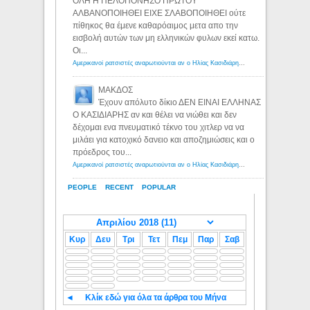
ΟΛΗ Η ΠΕΛΟΠΟΝΗΣΟ ΠΡΩΤΟΥ
ΑΛΒΑΝΟΠΟΙΗΘΕΙ ΕΙΧΕ ΣΛΑΒΟΠΟΙΗΘΕΙ ούτε
πίθηκος θα έμενε καθαρόαιμος μετα απο την
εισβολή αυτών των μη ελληνικών φυλων εκεί κατω.
Οι...
Αμερικανοί ρατσιστές αναρωτιούνται αν ο Ηλίας Κασιδιάρης ανήκει στη λευκή φυλή... - Λόγιος Ερμής
ΜΑΚΔΟΣ
Έχουν απόλυτο δίκιο ΔΕΝ ΕΙΝΑΙ ΕΛΛΗΝΑΣ
Ο ΚΑΣΙΔΙΑΡΗΣ αν και θέλει να νιώθει και δεν
δέχομαι ενα πνευματικό τέκνο του χιτλερ να να
μιλάει για κατοχικό δανειο και αποζημιώσεις και ο
πρόεδρος του...
Αμερικανοί ρατσιστές αναρωτιούνται αν ο Ηλίας Κασιδιάρης ανήκει στη λευκή φυλή... - Λόγιος Ερμής
PEOPLE
RECENT
POPULAR
Κυρ
Δευ
Τρι
Τετ
Πεμ
Παρ
Σαβ
◄
Κλίκ εδώ για όλα τα άρθρα του Μήνα