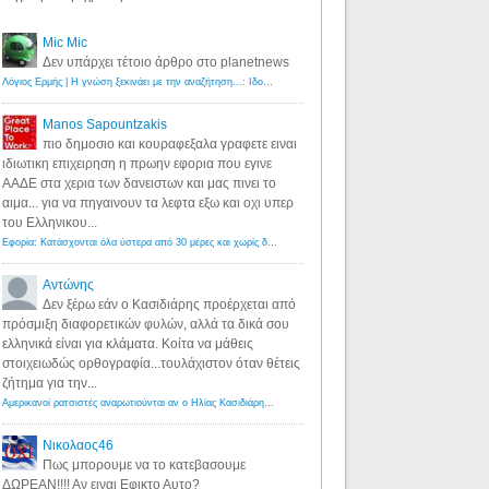
Mic Mic
Δεν υπάρχει τέτοιο άρθρο στο planetnews
Λόγιος Ερμής | Η γνώση ξεκινάει με την αναζήτηση...: Ιδού οι 18 που χρωστούν 11 δις ευρώ!
·
6 years ago
Manos Sapountzakis
πιο δημοσιο και κουραφεξαλα γραφετε ειναι
ιδιωτικη επιχειρηση η πρωην εφορια που εγινε
ΑΑΔΕ στα χερια των δανειστων και μας πινει το
αιμα... για να πηγαινουν τα λεφτα εξω και οχι υπερ
του Ελληνικου...
Εφορία: Κατάσχονται όλα ύστερα από 30 μέρες και χωρίς δικαστικές αποφάσεις - Λόγιος Ερμής
·
6 years ag
Αντώνης
Δεν ξέρω εάν ο Κασιδιάρης προέρχεται από
πρόσμιξη διαφορετικών φυλών, αλλά τα δικά σου
ελληνικά είναι για κλάματα. Κοίτα να μάθεις
στοιχειωδώς ορθογραφία...τουλάχιστον όταν θέτεις
ζήτημα για την...
Αμερικανοί ρατσιστές αναρωτιούνται αν ο Ηλίας Κασιδιάρης ανήκει στη λευκή φυλή... - Λόγιος Ερμής
·
7 yea
Νικολαος46
Πως μπορουμε να το κατεβασουμε
ΔΩΡΕΑΝ!!!! Αν ειναι Εφικτο Αυτο?