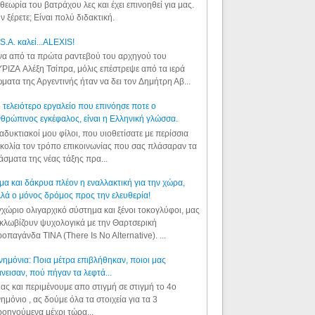
θεωρία του βατράχου λες και έχει επινοηθεί για μας.
ν ξέρετε; Είναι πολύ διδακτική.
S.A. καλεί...ALEXIS!
α από τα πρώτα ραντεβού του αρχηγού του
ΡΙΖΑ Αλέξη Τσίπρα, μόλις επέστρεψε από τα ιερά
ματα της Αργεντινής ήταν να δει τον Δημήτρη Αβ...
 τελειότερο εργαλείο που επινόησε ποτε ο
θρώπινος εγκέφαλος, είναι η Ελληνική γλώσσα.
αδυκτιακοί μου φίλοι, που υιοθετίσατε με περίσσια
κολία τον τρόπο επικοινωνίας που σας πλάσαραν τα
άσματα της νέας τάξης πρα...
μα και δάκρυα πλέον η εναλλακτική για την χώρα,
λά ο μόνος δρόμος προς την ελευθερία!
χώριο ολιγαρχικό σύστημα και ξένοι τοκογλύφοι, μας
κλωβίζουν ψυχολογικά με την Θαρτσερική
οπαγάνδα TINA (There Is No Alternative). ...
ημόνια: Ποια μέτρα επιβλήθηκαν, ποιοι μας
νεισαν, πού πήγαν τα λεφτά...
ας και περιμένουμε απο στιγμή σε στιγμή το 4ο
ημόνιο , ας δούμε όλα τα στοιχεία για τα 3
οηγούμενα μέχρι τώρα...