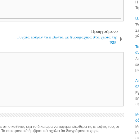
Η 
Τη
U.
Έν
Προηγούμενο
ΣΥ
χώ
Τυχαία έριξαν τα κιβώτια με πυρομαχικά στα χέρια της
ISIS;
Το
αν
Δι
ευ
μι
Αί
αλ
Εγ
εγ
πρ
Μν
δά
 ότι ο καθένας έχει το δικαίωμα να εκφέρει ελεύθερα τις απόψεις του, οι
Μι
. Τα συκοφαντικά ή υβριστικά σχόλια θα διαγράφονται χωρίς
μν
πρ