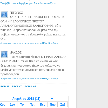
Ένα βιβλίο που πολεμήθηκε γιατί ξυπνούσε συνειδήσεις... - Λόγιος Ερμής | Η γνώση ξεκινάει με την αναζήτηση...
ΓΕΓΟΝΟΣ
ΚΑΤΑΓΕΤΑΙ ΑΠΟ ΕΝΑ ΧΩΡΙΟ ΤΗΣ ΜΑΝΗΣ.
ΟΛΗ Η ΠΕΛΟΠΟΝΗΣΟ ΠΡΩΤΟΥ
ΑΛΒΑΝΟΠΟΙΗΘΕΙ ΕΙΧΕ ΣΛΑΒΟΠΟΙΗΘΕΙ ούτε
πίθηκος θα έμενε καθαρόαιμος μετα απο την
εισβολή αυτών των μη ελληνικών φυλων εκεί κατω.
Οι...
Αμερικανοί ρατσιστές αναρωτιούνται αν ο Ηλίας Κασιδιάρης ανήκει στη λευκή φυλή... - Λόγιος Ερμής
·
8 yea
ΜΑΚΔΟΣ
Έχουν απόλυτο δίκιο ΔΕΝ ΕΙΝΑΙ ΕΛΛΗΝΑΣ
Ο ΚΑΣΙΔΙΑΡΗΣ αν και θέλει να νιώθει και δεν
δέχομαι ενα πνευματικό τέκνο του χιτλερ να να
μιλάει για κατοχικό δανειο και αποζημιώσεις και ο
πρόεδρος του...
Αμερικανοί ρατσιστές αναρωτιούνται αν ο Ηλίας Κασιδιάρης ανήκει στη λευκή φυλή... - Λόγιος Ερμής
·
8 yea
PEOPLE
RECENT
POPULAR
Κυρ
Δευ
Τρι
Τετ
Πεμ
Παρ
Σαβ