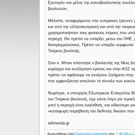
Ερντογάν και μέλος της κοινοβουλευτικής συνέ
βουλευτών.
Μάλιστα, αναφερόμενος στις κυπριακές έρευνες γ
και από την ελληνοκυπριακή και από την τουρκο
χρησιμοποιήσουν τους φυσικούς πόρους που υπάρ
περιοχή. Θα πρέπει να υπάρξει, μέσω του ΟΗΕ, μ
διαπραγματεύσεις. Πρέπει να υπάρξει συμφωνία 
Τούρκος βουλετής.
Στον κ. Μπακ απάντησε ο βουλευτής της Νέας Δημ
κυρίαρχο και ανεξάρτητο κράτος και στην ΑΟΖ της
πρέπει να αφήσουμε να ανοίγουν ζητήματα στην 
που εμφανίζονται απειλούν το σύνολο των κοινώ
Νωρίτερα, ο υπουργός Εξωτερικών Ευάγγελος Βεν
του Τούρκου βουλευτή, είχε κάνει λόγο για προ
γιατί η περιοχή είναι ευαίσθητη, και ειδικότερα
«κατάφωρη παραβίαση του διεθνούς δικαίου που 
iefimerida.gr
Αναρτήθηκε από
Dadouhos Artemida
στις
2:40:00 μ.μ