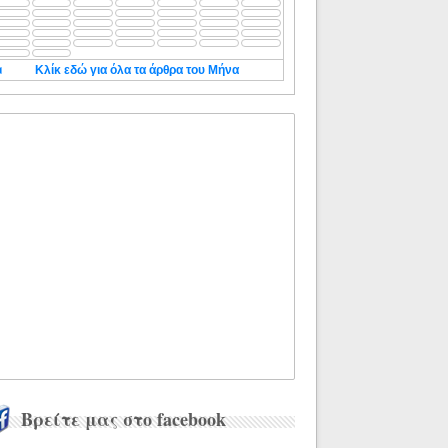
◄
Κλίκ εδώ για όλα τα άρθρα του Μήνα
Βρείτε μας στο facebook