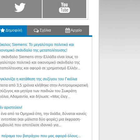
Δημοφιλή
Σχόλια
Αρχείο
κελος Siemens: Το μεγαλύτερο πολιτικό και
κονομικό σκάνδαλο της μεταπολίτευσης!
 σκάνδαλο Siemens στην Ελλάδα είναι ίσως το
γαλύτερο πολιτικό και οικονομικό σκάνδαλο της
ταπολίτευσης και αφορά σε χρηματισμό Ελλήν...
γκλονίζει η κατάθεση της συζύγου του Γκιόλια
ειτα από 3,5 χρόνια κλήθηκε στην Αντιτρομοκρατική
σύζυγος και μητέρα των παιδιών του Σωκράτη
ιόλια, Αδαμαντία, και δήλωσε: «Μας έλεγ...
έν αριστεύειν!
 ένα από τα Ομηρικά έπη, την Ιλιάδα, δύναται κανείς
 εντοπίσει (και μάλιστα δύο φορές) μια έκφραση-
μβουλή που αποτέλεσε ιδανικό για...
 πείραμα του βατράχου που μας αφορά όλους...