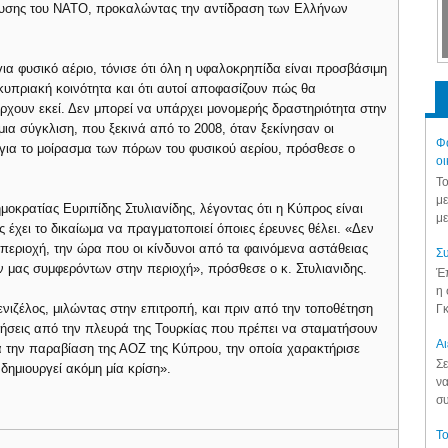
λευσης του ΝΑΤΟ, προκαλώντας την αντίδραση των Ελλήνων
ια φυσικό αέριο, τόνισε ότι όλη η υφαλοκρηπίδα είναι προσβάσιμη
κυπριακή κοινότητα και ότι αυτοί αποφασίζουν πώς θα
χουν εκεί. Δεν μπορεί να υπάρχει μονομερής δραστηριότητα στην
ια σύγκλιση, που ξεκινά από το 2008, όταν ξεκίνησαν οι
Φά
για το μοίρασμα των πόρων του φυσικού αερίου, πρόσθεσε ο
οι
Το
με
οκρατίας Ευριπίδης Στυλιανίδης, λέγοντας ότι η Κύπρος είναι
με
 έχει το δικαίωμα να πραγματοποιεί όποιες έρευνες θέλει. «Δεν
περιοχή, την ώρα που οι κίνδυνοι από τα φαινόμενα αστάθειας
Συ
ν μας συμφερόντων στην περιοχή», πρόσθεσε ο κ. Στυλιανιδης.
Έπ
η 
ιζέλος, μιλώντας στην επιτροπή, και πριν από την τοποθέτηση
Γκ
κλήσεις από την πλευρά της Τουρκίας που πρέπει να σταματήσουν
Aι
 για την παραβίαση της ΑΟΖ της Κύπρου, την οποία χαρακτήρισε
Σε
δημιουργεί ακόμη μία κρίση».
να
συ
Το
.