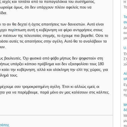
ς ιαχές και τσιτάτα από τα παπαγαλάκια του συστήματος,
Η 
εωρούμε όμως, ότι δεν υπάρχουν πλέον αφελείς που να
Τη
ίδια.
Το
αν
ο αν θα δεχτεί ή όχιτις απαιτήσεις των δανειστών. Αυτό είναι
Δι
άρχει περ
ί
πτωση αυτή η κυβέρνηση να φέρει αντιρρήσεις στους
ευ
ν πιέσεων της τελευταίας στιγμής, το έχουμε πια βαρεθεί. Ούτε το
μι
ράσει αυτές τις απαιτήσεις στην αγέλη. Αυτό θα το αναλάβουν τα
ουν.
U.
Έν
ους βουλευτές. Όχι φυσικά από φόβο μήπως δεν ψηφιστούν στη
ΣΥ
 μήπως υπάρξει κάποιο πρόβλημα και δεν εξασφαλίσει τους 180
χώ
υ καίει την κυβέρνηση, αλλά και ολόκληρη την ελίτ της χώρας, για
Αί
βλημά τους.
αλ
Εγ
ρέχουμε σαν τρομοκρατημένη αγέλη. Έτσι κι αλλιώς εμείς οι
εγ
τητα για να παρέμβουμε, παρά μόνο αν μας καλέσουν στις κάλπες.
πρ
Μν
δά
Μι
μν
σάπης
πρ