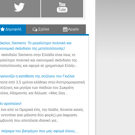
Δημοφιλή
Σχόλια
Αρχείο
κελος Siemens: Το μεγαλύτερο πολιτικό και
κονομικό σκάνδαλο της μεταπολίτευσης!
 σκάνδαλο Siemens στην Ελλάδα είναι ίσως το
γαλύτερο πολιτικό και οικονομικό σκάνδαλο της
ταπολίτευσης και αφορά σε χρηματισμό Ελλήν...
γκλονίζει η κατάθεση της συζύγου του Γκιόλια
ειτα από 3,5 χρόνια κλήθηκε στην Αντιτρομοκρατική
σύζυγος και μητέρα των παιδιών του Σωκράτη
ιόλια, Αδαμαντία, και δήλωσε: «Μας έλεγ...
έν αριστεύειν!
 ένα από τα Ομηρικά έπη, την Ιλιάδα, δύναται κανείς
 εντοπίσει (και μάλιστα δύο φορές) μια έκφραση-
μβουλή που αποτέλεσε ιδανικό για...
 πείραμα του βατράχου που μας αφορά όλους...