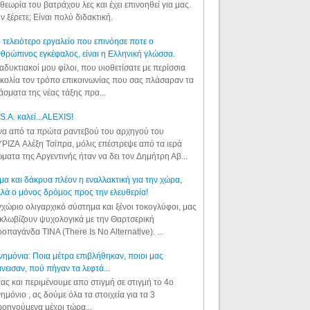
θεωρία του βατράχου λες και έχει επινοηθεί για μας.
ν ξέρετε; Είναι πολύ διδακτική.
 τελειότερο εργαλείο που επινόησε ποτε ο
θρώπινος εγκέφαλος, είναι η Ελληνική γλώσσα.
αδυκτιακοί μου φίλοι, που υιοθετίσατε με περίσσια
κολία τον τρόπο επικοινωνίας που σας πλάσαραν τα
άσματα της νέας τάξης πρα...
S.A. καλεί...ALEXIS!
α από τα πρώτα ραντεβού του αρχηγού του
ΡΙΖΑ Αλέξη Τσίπρα, μόλις επέστρεψε από τα ιερά
ματα της Αργεντινής ήταν να δει τον Δημήτρη Αβ...
μα και δάκρυα πλέον η εναλλακτική για την χώρα,
λά ο μόνος δρόμος προς την ελευθερία!
χώριο ολιγαρχικό σύστημα και ξένοι τοκογλύφοι, μας
κλωβίζουν ψυχολογικά με την Θαρτσερική
οπαγάνδα TINA (There Is No Alternative). ...
ημόνια: Ποια μέτρα επιβλήθηκαν, ποιοι μας
νεισαν, πού πήγαν τα λεφτά...
ας και περιμένουμε απο στιγμή σε στιγμή το 4ο
ημόνιο , ας δούμε όλα τα στοιχεία για τα 3
οηγούμενα μέχρι τώρα...