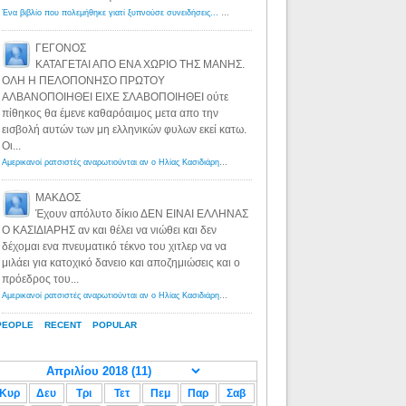
Ένα βιβλίο που πολεμήθηκε γιατί ξυπνούσε συνειδήσεις... - Λόγιος Ερμής | Η γνώση ξεκινάει με την αναζήτηση...
ΓΕΓΟΝΟΣ
ΚΑΤΑΓΕΤΑΙ ΑΠΟ ΕΝΑ ΧΩΡΙΟ ΤΗΣ ΜΑΝΗΣ.
ΟΛΗ Η ΠΕΛΟΠΟΝΗΣΟ ΠΡΩΤΟΥ
ΑΛΒΑΝΟΠΟΙΗΘΕΙ ΕΙΧΕ ΣΛΑΒΟΠΟΙΗΘΕΙ ούτε
πίθηκος θα έμενε καθαρόαιμος μετα απο την
εισβολή αυτών των μη ελληνικών φυλων εκεί κατω.
Οι...
Αμερικανοί ρατσιστές αναρωτιούνται αν ο Ηλίας Κασιδιάρης ανήκει στη λευκή φυλή... - Λόγιος Ερμής
·
8 yea
ΜΑΚΔΟΣ
Έχουν απόλυτο δίκιο ΔΕΝ ΕΙΝΑΙ ΕΛΛΗΝΑΣ
Ο ΚΑΣΙΔΙΑΡΗΣ αν και θέλει να νιώθει και δεν
δέχομαι ενα πνευματικό τέκνο του χιτλερ να να
μιλάει για κατοχικό δανειο και αποζημιώσεις και ο
πρόεδρος του...
Αμερικανοί ρατσιστές αναρωτιούνται αν ο Ηλίας Κασιδιάρης ανήκει στη λευκή φυλή... - Λόγιος Ερμής
·
8 yea
PEOPLE
RECENT
POPULAR
Κυρ
Δευ
Τρι
Τετ
Πεμ
Παρ
Σαβ