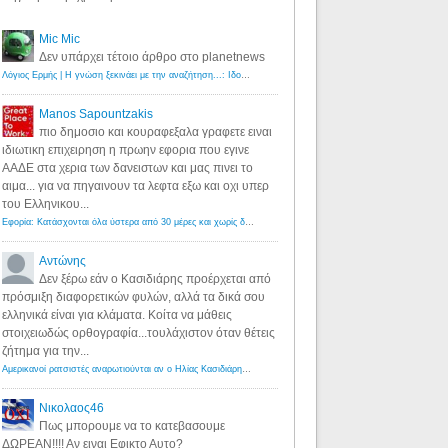
Mic Mic
Δεν υπάρχει τέτοιο άρθρο στο planetnews
Λόγιος Ερμής | Η γνώση ξεκινάει με την αναζήτηση...: Ιδού οι 18 που χρωστούν 11 δις ευρώ!
·
6 years ago
Manos Sapountzakis
πιο δημοσιο και κουραφεξαλα γραφετε ειναι
ιδιωτικη επιχειρηση η πρωην εφορια που εγινε
ΑΑΔΕ στα χερια των δανειστων και μας πινει το
αιμα... για να πηγαινουν τα λεφτα εξω και οχι υπερ
του Ελληνικου...
Εφορία: Κατάσχονται όλα ύστερα από 30 μέρες και χωρίς δικαστικές αποφάσεις - Λόγιος Ερμής
·
6 years ag
Αντώνης
Δεν ξέρω εάν ο Κασιδιάρης προέρχεται από
πρόσμιξη διαφορετικών φυλών, αλλά τα δικά σου
ελληνικά είναι για κλάματα. Κοίτα να μάθεις
στοιχειωδώς ορθογραφία...τουλάχιστον όταν θέτεις
ζήτημα για την...
Αμερικανοί ρατσιστές αναρωτιούνται αν ο Ηλίας Κασιδιάρης ανήκει στη λευκή φυλή... - Λόγιος Ερμής
·
7 yea
Νικολαος46
Πως μπορουμε να το κατεβασουμε
ΔΩΡΕΑΝ!!!! Αν ειναι Εφικτο Αυτο?