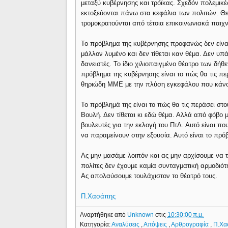
μεταξύ κυβέρνησης και τρόϊκας. Σχεδόν πολεμικέ
εκτοξεύονται πάνω στα κεφάλια των πολιτών. Θ
τρομοκρατούνται από τέτοια επικοινωνιακά παιχν
Το πρόβλημα της κυβέρνησης προφανώς δεν είναι τ
μάλλον λυμένο και δεν τίθεται καν θέμα. Δεν υπ
δανειστές. Το ίδιο χιλιοπαιγμένο θέατρο των δήθε
πρόβλημα της κυβέρνησης είναι το πώς θα τις πε
θηριώδη ΜΜΕ με την πλύση εγκεφάλου που κάν
Το πρόβλημά της είναι το πώς θα τις περάσει στ
Βουλή. Δεν τίθεται κι εδώ θέμα. Αλλά από φόβο
βουλευτές για την εκλογή του ΠτΔ. Αυτό είναι πο
να παραμείνουν στην εξουσία. Αυτό είναι το πρό
Ας μην μασάμε λοιπόν και ας μην αρχίσουμε να τ
πολίτες δεν έχουμε καμία συνταγματική αρμοδιό
Ας απολαύσουμε τουλάχιστον το θέατρό τους.
Π.Χασάπης
Αναρτήθηκε από
Unknown
στις
10:30:00 π.μ.
Κατηγορία:
Αναλύσεις
,
Απόψεις
,
Αρθρογραφία
,
Π.Χα