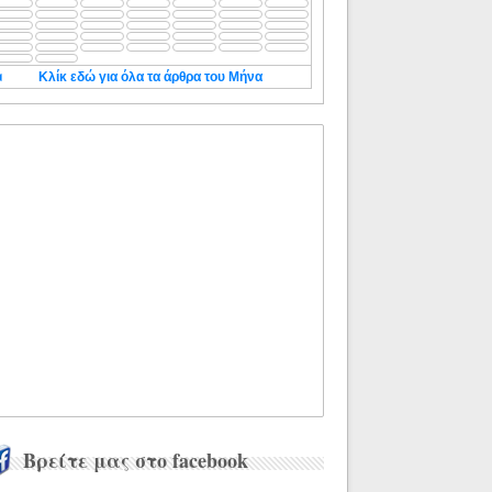
◄
Κλίκ εδώ για όλα τα άρθρα του Μήνα
Βρείτε μας στο facebook