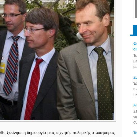
Φά
οι
Το
με
με
Συ
Έπ
η 
Γκ
Aι
Σε
να
συ
Ε, ξεκίνησε η δημιουργία μιας τεχνητής πολεμικής ατμόσφαιρας
Το