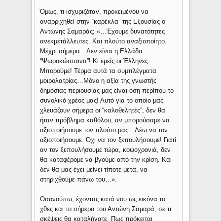
Όμως, τι ισχυριζόταν, προκειμένου να
αναρριχηθεί στην “καρέκλα” της Εξουσίας ο
Αντώνης Σαμαράς; «…Έχουμε δυνατότητες
ανεκμετάλλευτες. Και πλούτο αναξιοποίητο.
Μέχρι σήμερα…Δεν είναι η Ελλάδα
“Ψωροκώσταινα”! Κι εμείς οι Έλληνες
Μπορούμε! Τέρμα αυτά τα συμπλέγματα
μοιρολατρίας…Μόνο η αξία της γνωστής
δημόσιας περιουσίας μας είναι όση περίπου το
συνολικό χρέος μας! Αυτό για το οποίο μας
χλευάζουν σήμερα οι “καλοθελητές”, δεν θα
ήταν πρόβλημα καθόλου, αν μπορούσαμε να
αξιοποιήσουμε τον πλούτο μας…Λέω να τον
αξιοποιήσουμε. Όχι να τον ξεπουλήσουμε! Γιατί
αν τον ξεπουλήσουμε τώρα, κοψοχρονιά, δεν
θα καταφέρομε να βγούμε από την κρίση. Και
δεν θα μας έχει μείνει τίποτε μετά, να
στηριχθούμε πάνω του…».
Οσονούπω, έχοντας κατά νου ως εικόνα το
χθες και το σήμερα του Αντώνη Σαμαρά, σε τι
σκέψεις θα καταλήγατε. Πως πρόκειται