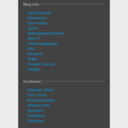
Blog info
Σχετικά με εμάς
Eπικοινωνία
Όροι Χρήσης
Σχόλια
Αρθρογράφοι/Συντάκτες
Web TV
Android application
RSS
Facebook
Twitter
Youtube Channel
Google+
Συνδέσεις
Ελληνικός Τύπος
Ξένος Τύπος
Φιλικοί Ιστοχώροι
Χρήσιμα Links
Ομογένεια
Ραδιόφωνο
Στηρίζουμε