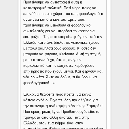
Προτείνουμε να αντιστραφεί αυτή η
καταστροφική πολιτική! Γιατί τώρα ποιος να
επενδύσει σε μια χώρα που υπερφορολογεί ό,τι
αναπνέει και ό,τι κινείται; Εμείς τους
προτείνουμε να μειωθούν οι φορολογικοί
συντελεστές για να μπορέσει το κράτος να
εισπράξει…Τώρα οι εταιρείες φεύγουν από την
Ελλάδα και πάνε δίπλα, σε γειτονικές χώρες
με πολύ χαμηλότερους φόρους. Κι όσες δεν
μπορούν να φύγουν, κλείνουν. Αυτή τη στιγμή
με τα απανωτά χαράτσια, πνίγουν
κυριολεκτικά και τις ελάχιστες κερδοφόρες
επιχειρήσεις που έχουν μείνει. Και φέρνουν και
νέα λουκέτα. Άντε να δούμε, τι θα βρουν να
φορολογήσουν!...».
Ειλικρινά θεωρείτε πως πρέπει να κάνω
κάποιο σχόλιο; Είχε πει όλη την αλήθεια για
την οικονομική ανάκαμψη ο Αντώνης Σαμαράς!
Που όμως, μόλις έγινε Πρωθυπουργός είδε τα
πράγματα από άλλη σκοπιά. Γιατί στην
Ελλάδα, όταν ένα κόμμα είναι στην
αντιπολίτευση, βλέπει τα πράγματα με τα μάτια