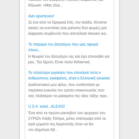
δήλωσε: «Μας έλεγ...
Aιέν αριστεύειν!
Σε ένα από τα Ομηρικά έπη, την Ιλιάδα, δύναται
κανείς να εντοπίσει (και μάλιστα δύο φορές) μια
έκφραση-συμβουλή που αποτέλεσε ιδανικό για...
Το πείραμα του βατράχου που μας αφορά
όλους...
Η θεωρία του βατράχου λες και έχει επινοηθεί για
μας. Την ξέρετε; Είναι πολύ διδακτική.
Το τελειότερο εργαλείο που επινόησε ποτε ο
ανθρώπινος εγκέφαλος, είναι η Ελληνική γλώσσα.
Διαδυκτιακοί μου φίλοι, που υιοθετίσατε με
περίσσια ευκολία τον τρόπο επικοινωνίας που
σας πλάσαραν τα μιάσματα της νέας τάξης πρα...
U.S.A. καλεί...ALEXIS!
Ένα από τα πρώτα ραντεβού του αρχηγού του
ΣΥΡΙΖΑ Αλέξη Τσίπρα, μόλις επέστρεψε από τα
ιερά χώματα της Αργεντινής ήταν να δει
τον Δημήτρη Αβ...