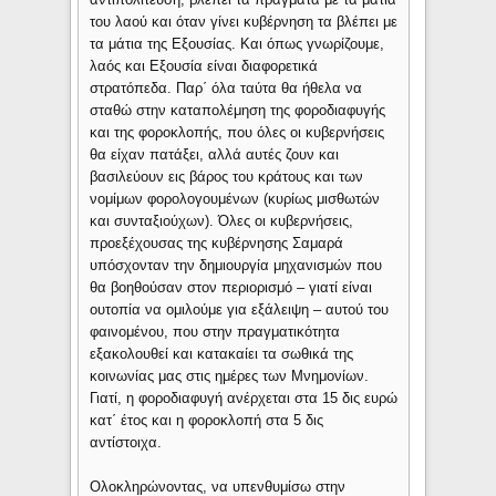
του λαού και όταν γίνει κυβέρνηση τα βλέπει με
τα μάτια της Εξουσίας. Και όπως γνωρίζουμε,
λαός και Εξουσία είναι διαφορετικά
στρατόπεδα. Παρ΄ όλα ταύτα θα ήθελα να
σταθώ στην καταπολέμηση της φοροδιαφυγής
και της φοροκλοπής, που όλες οι κυβερνήσεις
θα είχαν πατάξει, αλλά αυτές ζουν και
βασιλεύουν εις βάρος του κράτους και των
νομίμων φορολογουμένων (κυρίως μισθωτών
και συνταξιούχων). Όλες οι κυβερνήσεις,
προεξέχουσας της κυβέρνησης Σαμαρά
υπόσχονταν την δημιουργία μηχανισμών που
θα βοηθούσαν στον περιορισμό – γιατί είναι
ουτοπία να ομιλούμε για εξάλειψη – αυτού του
φαινομένου, που στην πραγματικότητα
εξακολουθεί και κατακαίει τα σωθικά της
κοινωνίας μας στις ημέρες των Μνημονίων.
Γιατί, η φοροδιαφυγή ανέρχεται στα 15 δις ευρώ
κατ΄ έτος και η φοροκλοπή στα 5 δις
αντίστοιχα.
Ολοκληρώνοντας, να υπενθυμίσω στην