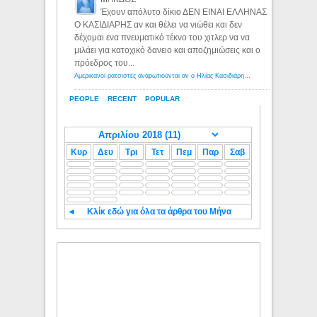
Έχουν απόλυτο δίκιο ΔΕΝ ΕΙΝΑΙ ΕΛΛΗΝΑΣ
Ο ΚΑΣΙΔΙΑΡΗΣ αν και θέλει να νιώθει και δεν
δέχομαι ενα πνευματικό τέκνο του χιτλερ να να
μιλάει για κατοχικό δανειο και αποζημιώσεις και ο
πρόεδρος του...
Αμερικανοί ρατσιστές αναρωτιούνται αν ο Ηλίας Κασιδιάρης ανήκει στη λευκή φυλή... - Λόγιος Ερμής
PEOPLE
RECENT
POPULAR
Κυρ
Δευ
Τρι
Τετ
Πεμ
Παρ
Σαβ
◄
Κλίκ εδώ για όλα τα άρθρα του Μήνα