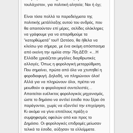
τουλάχιστον, για πολιτική αλητεία; Ναι ή όχι;
Είναι τόσα πολλά τα παραδείγματα της
πολιτικής μετάλλαξης αυτού του ανδρός, που
θα απαιτούνταν επί μέρες, σελίδες ολόκληρες
να γράφουμε για να απαριθμούμε τα
“κατορθώματά” του!! Ωστόσο, θα ήθελα να
κλείσω για σήμερα, με ένα ακόμη απόσπασμα
από εκείνη την ομιλία στην 76η ΔΕΘ: «…Η
Ελλάδα χρειάζεται μεγάλες διαρθρωτικές
αλλαγές. Όπως η φορολογική μεταρρύθμιση.
Που σημαίνει, πρώτα από όλα να χτυπηθεί η
φοροδιαφυγή. Δηλαδή, να πληρώνουν όλοι!
Αλλά για να πληρώνουν όλοι, πρέπει να
μειωθούν οι φορολογικοί συντελεστές…
Απαιτείται ευέλικτος φορολογικός μηχανισμός,
ώστε το δημόσιο να αντλεί έσοδα που ξέρει ότι
παράγονται, χωρίς να εξαντλεί την επιχείρηση.
Κι ακόμα να γίνει επιτέλους πράξη ο
συμψηφισμός οφειλών από και προς το
Δημόσιο. Οι φορολογικές επιδρομές μείωσαν
τελικά τα έσοδα, αύξησαν τα ελλείμματα.