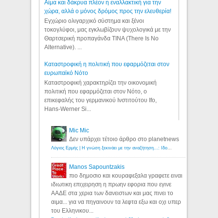
Αίμα και δάκρυα πλέον η εναλλακτική για την
χώρα, αλλά ο μόνος δρόμος προς την ελευθερία!
Εγχώριο ολιγαρχικό σύστημα και ξένοι
τοκογλύφοι, μας εγκλωβίζουν ψυχολογικά με την
Θαρτσερική προπαγάνδα TINA (There Is No
Alternative). ...
Καταστροφική η πολιτική που εφαρμόζεται στον
ευρωπαϊκό Νότο
Καταστροφική χαρακτηρίζει την οικονομική
πολιτική που εφαρμόζεται στον Νότο, ο
επικεφαλής του γερμανικού Ινστιτούτου Ifo,
Hans-Werner Si...
Mic Mic
Δεν υπάρχει τέτοιο άρθρο στο planetnews
Λόγιος Ερμής | Η γνώση ξεκινάει με την αναζήτηση...: Ιδού οι 18 που χρωστούν 11 δις ευρώ!
Manos Sapountzakis
πιο δημοσιο και κουραφεξαλα γραφετε ειναι
ιδιωτικη επιχειρηση η πρωην εφορια που εγινε
ΑΑΔΕ στα χερια των δανειστων και μας πινει το
αιμα... για να πηγαινουν τα λεφτα εξω και οχι υπερ
του Ελληνικου...