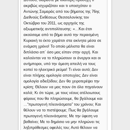
ακριβώς ισχυριζόταν και τι υποσχόταν ο
Αντώνης Σαμαράς από του βήματος της 76ης
Διεθνούς Εκθέσεως Θεσσαλονίκης τον
Οκτώβριο του 2011, ως αρχηγός της
αξιωματικής αντιπολίτευσης: «…Και έτσι
ακούσαμε από το βήμα αυτό την περασμένη
Κυριακή το έκτο χαράτσι στα ακίνητα μέσα σε
ενάμιση χρόνο! Το οποίο μάλιστα θα είναι
διπλάσιο απ΄ όσο μας είπαν στην αρχή. Και
καλούνται να το πληρώσουν οι άνεργοι και οι
ανήμποροι, υπό την άμεση απειλή να τους
κοπεί το ηλεκτρικό ρεύμα! Τι είναι αυτό; Δεν
είναι πλήρης ομολογία αποτυχίας; Δεν είναι
ομολογία αδιεξόδου; Δεν θα χειροτερέψει την
κρίση; Θέλουν να μας πουν ότι όλα πηγαίνουν
καλά; Κι ότι τώρα, με τους νέους ατέλειωτους
φόρους που θα πληρώσουμε, θα βγάλουμε και
…“πρωτογενή πλεονάσματα” του χρόνου; Και
θέλουν να το πιστέψουμε; Πως θα βγάλουμε
πρωτογενή πλεονάσματα; Με την ύφεση να
βαθαίνει; Με το δημόσιο να μην πληρώνει τις
ληξιπρόθεσμες οφειλές του; Αυτό θέλουν να