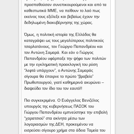
προσπαθούσαν συνεπικουρούμενοι και από τα
καθεστωτικά ΜΜΕ, να πείθουν το λαό πως
εκείνος τους εξέλεξε και βεβαίως έχουν την
δεδηλωμένη διακυβέρνησης της χώρας.
Όμως, η πολιτική ιστορία της Ελλάδος θα
καταγράψει ως τους μεγαλύτερους πολιτικούς
τσαρλατάνους, τον Γεώργιο Παπανδρέου και
τον Αντώνη Σαμαρά. Και εάν ο Γιώργος
Παπανδρέου υφάρπαξε την ψήφο των πολιτών
με την εγκληματική προεκλογική του ρύση
“λεφτά υπάρχουν”, ο Αντώνης Σαμαράς
σίγουρα θα έπαιρνε το πρώτο “βραβείο”
Πρωθυπουργού, γιατί καθημερινά ακυρώνει –
διαψεύδει τον ίδιο του τον εαυτό!!
Πιο συγκεκριμένα. Ο Ευάγγελος Βενιζέλος
υπουργός της κυβερνήσεως ΠΑΣΟΚ του
Γιώργου Παπανδρέου εμπνεύστηκε την επιβολή
“χαρατσιού” στα ακίνητα μέσω των
λογαριασμών της ΔΕΗ, προκειμένου να
εισρεύσει σίγουρο χρήμα στα άδεια Ταμεία του