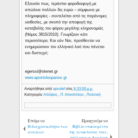
Εξουσία πως, τεράστια φοροδιαφυγή με
απώλεια πολλών δις ευρώ – σύμφωνα με
πληροφορίες - συντελείται από τις παράνομες
υιοθεσίες, με σκοπό την αποφυγή της
καταβολής του φόρου μεγάλης κληρονομιάς
(Νόμος 3815/2010). Γνωρίζουν κάτι
περισσότερο; Και εάν Ναι, προτίθενται να
ενημερώσουν τον ελληνικό λαό που πένεται
και δυστυχεί;
egerssi@otenet.gr
www.apostoloupanos.gr
Αναρτήθηκε από
apostef
στις
8:33:00 μ.μ.
Κατηγορία:
Απόψεις
,
Π. Αποστόλου
,
Πολιτική
Επόμενο
Προηγούμενο
Η διαχρονικότητα των
Βιβλίο ντοκουμέντο
αναγκών
της γενοκτονίας τους,
στέλνουν οι Αρμένιοι