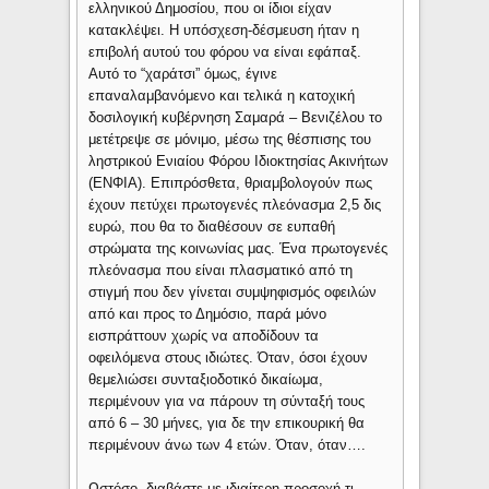
ελληνικού Δημοσίου, που οι ίδιοι είχαν
κατακλέψει. Η υπόσχεση-δέσμευση ήταν η
επιβολή αυτού του φόρου να είναι εφάπαξ.
Αυτό το “χαράτσι” όμως, έγινε
επαναλαμβανόμενο και τελικά η κατοχική
δοσιλογική κυβέρνηση Σαμαρά – Βενιζέλου το
μετέτρεψε σε μόνιμο, μέσω της θέσπισης του
ληστρικού Ενιαίου Φόρου Ιδιοκτησίας Ακινήτων
(ΕΝΦΙΑ). Επιπρόσθετα, θριαμβολογούν πως
έχουν πετύχει πρωτογενές πλεόνασμα 2,5 δις
ευρώ, που θα το διαθέσουν σε ευπαθή
στρώματα της κοινωνίας μας. Ένα πρωτογενές
πλεόνασμα που είναι πλασματικό από τη
στιγμή που δεν γίνεται συμψηφισμός οφειλών
από και προς το Δημόσιο, παρά μόνο
εισπράττουν χωρίς να αποδίδουν τα
οφειλόμενα στους ιδιώτες. Όταν, όσοι έχουν
θεμελιώσει συνταξιοδοτικό δικαίωμα,
περιμένουν για να πάρουν τη σύνταξή τους
από 6 – 30 μήνες, για δε την επικουρική θα
περιμένουν άνω των 4 ετών. Όταν, όταν….
Ωστόσο, διαβάστε με ιδιαίτερη προσοχή τι