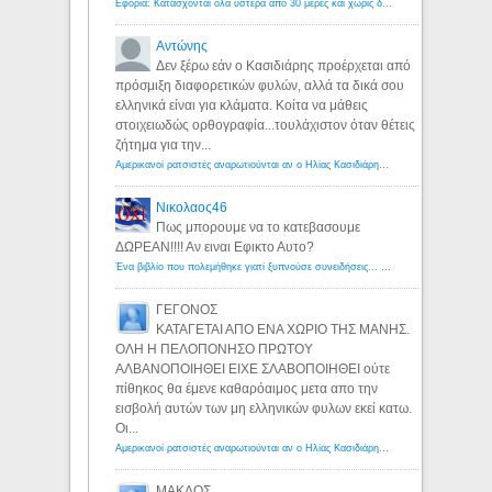
Εφορία: Κατάσχονται όλα ύστερα από 30 μέρες και χωρίς δικαστικές αποφάσεις - Λόγιος Ερμής
Αντώνης
Δεν ξέρω εάν ο Κασιδιάρης προέρχεται από
πρόσμιξη διαφορετικών φυλών, αλλά τα δικά σου
ελληνικά είναι για κλάματα. Κοίτα να μάθεις
στοιχειωδώς ορθογραφία...τουλάχιστον όταν θέτεις
ζήτημα για την...
Αμερικανοί ρατσιστές αναρωτιούνται αν ο Ηλίας Κασιδιάρης ανήκει στη λευκή φυλή... - Λόγιος Ερμής
Νικολαος46
Πως μπορουμε να το κατεβασουμε
ΔΩΡΕΑΝ!!!! Αν ειναι Εφικτο Αυτο?
Ένα βιβλίο που πολεμήθηκε γιατί ξυπνούσε συνειδήσεις... - Λόγιος Ερμής | Η γνώση ξεκινάει με την αναζήτηση...
ΓΕΓΟΝΟΣ
ΚΑΤΑΓΕΤΑΙ ΑΠΟ ΕΝΑ ΧΩΡΙΟ ΤΗΣ ΜΑΝΗΣ.
ΟΛΗ Η ΠΕΛΟΠΟΝΗΣΟ ΠΡΩΤΟΥ
ΑΛΒΑΝΟΠΟΙΗΘΕΙ ΕΙΧΕ ΣΛΑΒΟΠΟΙΗΘΕΙ ούτε
πίθηκος θα έμενε καθαρόαιμος μετα απο την
εισβολή αυτών των μη ελληνικών φυλων εκεί κατω.
Οι...
Αμερικανοί ρατσιστές αναρωτιούνται αν ο Ηλίας Κασιδιάρης ανήκει στη λευκή φυλή... - Λόγιος Ερμής
ΜΑΚΔΟΣ