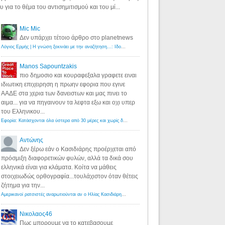
υ για το θέμα του αντισημιτισμού και του μί...
Mic Mic
Δεν υπάρχει τέτοιο άρθρο στο planetnews
Λόγιος Ερμής | Η γνώση ξεκινάει με την αναζήτηση...: Ιδού οι 18 που χρωστούν 11 δις ευρώ!
·
6 years ago
Manos Sapountzakis
πιο δημοσιο και κουραφεξαλα γραφετε ειναι
ιδιωτικη επιχειρηση η πρωην εφορια που εγινε
ΑΑΔΕ στα χερια των δανειστων και μας πινει το
αιμα... για να πηγαινουν τα λεφτα εξω και οχι υπερ
του Ελληνικου...
Εφορία: Κατάσχονται όλα ύστερα από 30 μέρες και χωρίς δικαστικές αποφάσεις - Λόγιος Ερμής
·
6 years ag
Αντώνης
Δεν ξέρω εάν ο Κασιδιάρης προέρχεται από
πρόσμιξη διαφορετικών φυλών, αλλά τα δικά σου
ελληνικά είναι για κλάματα. Κοίτα να μάθεις
στοιχειωδώς ορθογραφία...τουλάχιστον όταν θέτεις
ζήτημα για την...
Αμερικανοί ρατσιστές αναρωτιούνται αν ο Ηλίας Κασιδιάρης ανήκει στη λευκή φυλή... - Λόγιος Ερμής
·
7 yea
Νικολαος46
Πως μπορουμε να το κατεβασουμε