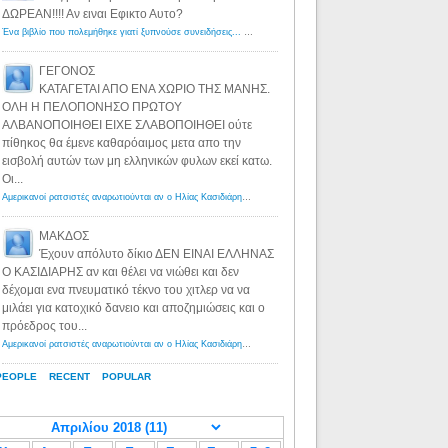
ΔΩΡΕΑΝ!!!! Αν ειναι Εφικτο Αυτο?
Ένα βιβλίο που πολεμήθηκε γιατί ξυπνούσε συνειδήσεις... - Λόγιος Ερμής | Η γνώση ξεκινάει με την αναζήτηση...
ΓΕΓΟΝΟΣ
ΚΑΤΑΓΕΤΑΙ ΑΠΟ ΕΝΑ ΧΩΡΙΟ ΤΗΣ ΜΑΝΗΣ.
ΟΛΗ Η ΠΕΛΟΠΟΝΗΣΟ ΠΡΩΤΟΥ
ΑΛΒΑΝΟΠΟΙΗΘΕΙ ΕΙΧΕ ΣΛΑΒΟΠΟΙΗΘΕΙ ούτε
πίθηκος θα έμενε καθαρόαιμος μετα απο την
εισβολή αυτών των μη ελληνικών φυλων εκεί κατω.
Οι...
Αμερικανοί ρατσιστές αναρωτιούνται αν ο Ηλίας Κασιδιάρης ανήκει στη λευκή φυλή... - Λόγιος Ερμής
·
8 yea
ΜΑΚΔΟΣ
Έχουν απόλυτο δίκιο ΔΕΝ ΕΙΝΑΙ ΕΛΛΗΝΑΣ
Ο ΚΑΣΙΔΙΑΡΗΣ αν και θέλει να νιώθει και δεν
δέχομαι ενα πνευματικό τέκνο του χιτλερ να να
μιλάει για κατοχικό δανειο και αποζημιώσεις και ο
πρόεδρος του...
Αμερικανοί ρατσιστές αναρωτιούνται αν ο Ηλίας Κασιδιάρης ανήκει στη λευκή φυλή... - Λόγιος Ερμής
·
8 yea
PEOPLE
RECENT
POPULAR