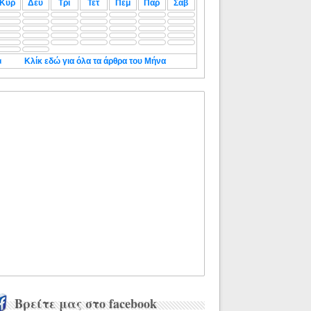
Κυρ
Δευ
Τρι
Τετ
Πεμ
Παρ
Σαβ
◄
Κλίκ εδώ για όλα τα άρθρα του Μήνα
Βρείτε μας στο facebook