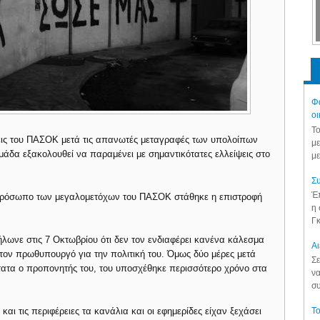
Φά
οι
Το
ξεις του ΠΑΣΟΚ μετά τις απανωτές μεταγραφές των υπολοίπων
με
μάδα εξακολουθεί να παραμένει με σημαντικότατες ελλείψεις στο
με
Συ
Έπ
 πρόσωπο των μεγαλομετόχων του ΠΑΣΟΚ στάθηκε η επιστροφή
η 
Γκ
ωνε στις 7 Οκτωβρίου ότι δεν τον ενδιαφέρει κανένα κάλεσμα
Aι
 τον πρωθυπουργό για την πολιτική του. Όμως δύο μέρες μετά
Σε
τατα ο προπονητής του, του υποσχέθηκε περισσότερο χρόνο στα
να
συ
Το
 και τις περιφέρειες τα κανάλια και οι εφημερίδες είχαν ξεχάσει