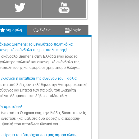
Δημοφιλή
Σχόλια
Αρχείο
κελος Siemens: Το μεγαλύτερο πολιτικό και
κονομικό σκάνδαλο της μεταπολίτευσης!
 σκάνδαλο Siemens στην Ελλάδα είναι ίσως το
γαλύτερο πολιτικό και οικονομικό σκάνδαλο της
ταπολίτευσης και αφορά σε χρηματισμό Ελλήν...
γκλονίζει η κατάθεση της συζύγου του Γκιόλια
ειτα από 3,5 χρόνια κλήθηκε στην Αντιτρομοκρατική
σύζυγος και μητέρα των παιδιών του Σωκράτη
ιόλια, Αδαμαντία, και δήλωσε: «Μας έλεγ...
έν αριστεύειν!
 ένα από τα Ομηρικά έπη, την Ιλιάδα, δύναται κανείς
 εντοπίσει (και μάλιστα δύο φορές) μια έκφραση-
μβουλή που αποτέλεσε ιδανικό για...
 πείραμα του βατράχου που μας αφορά όλους...