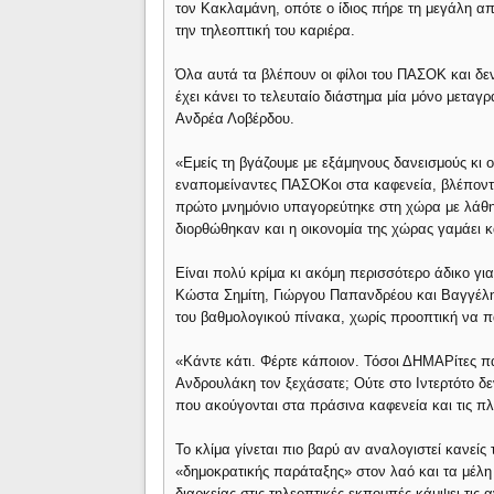
τον Κακλαμάνη, οπότε ο ίδιος πήρε τη μεγάλη α
την τηλεοπτική του καριέρα.
Όλα αυτά τα βλέπουν οι φίλοι του ΠΑΣΟΚ και δε
έχει κάνει το τελευταίο διάστημα μία μόνο μεταγ
Ανδρέα Λοβέρδου.
«Εμείς τη βγάζουμε με εξάμηνους δανεισμούς κι 
εναπομείναντες ΠΑΣΟΚοι στα καφενεία, βλέποντα
πρώτο μνημόνιο υπαγορεύτηκε στη χώρα με λάθη κ
διορθώθηκαν και η οικονομία της χώρας γαμάει κα
Είναι πολύ κρίμα κι ακόμη περισσότερο άδικο για
Κώστα Σημίτη, Γιώργου Παπανδρέου και Βαγγέλη
του βαθμολογικού πίνακα, χωρίς προοπτική να π
«Κάντε κάτι. Φέρτε κάποιον. Τόσοι ΔΗΜΑΡίτες π
Ανδρουλάκη τον ξεχάσατε; Ούτε στο Ιντερτότο δε
που ακούγονται στα πράσινα καφενεία και τις πλ
Το κλίμα γίνεται πιο βαρύ αν αναλογιστεί κανεί
«δημοκρατικής παράταξης» στον λαό και τα μέλη 
διαρκείας στις τηλεοπτικές εκπομπές κάμψει τις 