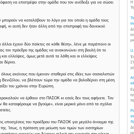
πόφαση να επιστρέψει στην ομάδα που τον ανέδειξε για να σώσει
Η 
Τη
Το
ν μπορούν να καταλάβουν το λόγο για τον οποίο η ομάδα τους
αν
ραφή, κι αυτή δεν ήταν άλλη από την επιστροφή του δανεικού
Δι
ευ
μι
οι άλλοι έχουν δύο παίκτες σε κάθε θέση», λένε με παράπονο οι
ς τον πρόεδρο της ομάδας να ανακοινώνει στη βουλή ότι το
U.
αι ελλείψεις, όμως μετά αυτά τα λάθη και οι ελλείψεις
Έν
ι δέρνει.
ΣΥ
χώ
 όλους εκείνους που έμειναν σταθεροί στις ιδέες των σοσιαλιστών
Αί
 Βενιζέλου, να βλέπουν τώρα την ομάδα να βολοδέρνει στη μέση
αλ
αίξει του χρόνου στην Ευρώπη.
Εγ
εγ
αρακαλούν να έρθουν στο ΠΑΣΟΚ κι εσείς δεν τους αφήνετε. Τον
πρ
ν θα καταφέρουμε να βγούμε», είναι μερικά μόνο από τα σχόλια
ατείες.
Ρα
γι
π
ς τις υποσχέσεις του προέδρου του ΠΑΣΟΚ για μεγάλο άνοιγμα της
Δύ
της. Ίσως, η πρόταση για μείωση των τιμών των εισιτηρίων
ρα
αντιστάσεις αρκετών και δώσουν τελικά την ευκαιρία στο κόμμα