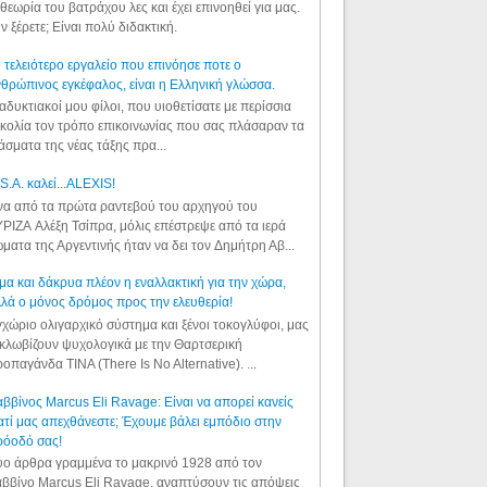
θεωρία του βατράχου λες και έχει επινοηθεί για μας.
ν ξέρετε; Είναι πολύ διδακτική.
 τελειότερο εργαλείο που επινόησε ποτε ο
θρώπινος εγκέφαλος, είναι η Ελληνική γλώσσα.
αδυκτιακοί μου φίλοι, που υιοθετίσατε με περίσσια
κολία τον τρόπο επικοινωνίας που σας πλάσαραν τα
άσματα της νέας τάξης πρα...
S.A. καλεί...ALEXIS!
α από τα πρώτα ραντεβού του αρχηγού του
ΡΙΖΑ Αλέξη Τσίπρα, μόλις επέστρεψε από τα ιερά
ματα της Αργεντινής ήταν να δει τον Δημήτρη Αβ...
μα και δάκρυα πλέον η εναλλακτική για την χώρα,
λά ο μόνος δρόμος προς την ελευθερία!
χώριο ολιγαρχικό σύστημα και ξένοι τοκογλύφοι, μας
κλωβίζουν ψυχολογικά με την Θαρτσερική
οπαγάνδα TINA (There Is No Alternative). ...
ββίνος Marcus Eli Ravage: Είναι να απορεί κανείς
ατί μας απεχθάνεστε; Έχουμε βάλει εμπόδιο στην
ρόοδό σας!
ο άρθρα γραμμένα το μακρινό 1928 από τον
ββίνο Marcus Eli Ravage, αναπτύσουν τις απόψεις