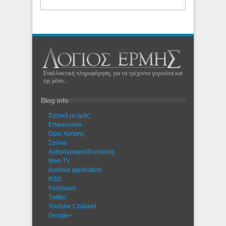
Εναλλακτική πληροφόρηση, για τα τρέχοντα γεγονότα και
όχι μόνο...
Blog info
Σχετικά με εμάς
Eπικοινωνία
Όροι Χρήσης
Σχόλια
Αρθρογράφοι/Συντάκτες
Web TV
Android application
RSS
Facebook
Twitter
Youtube Channel
Google+