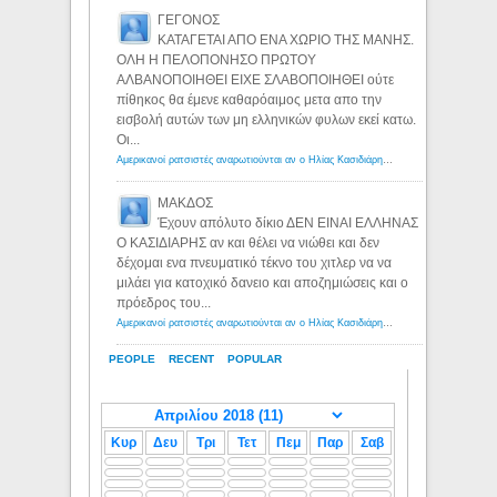
ΓΕΓΟΝΟΣ
ΚΑΤΑΓΕΤΑΙ ΑΠΟ ΕΝΑ ΧΩΡΙΟ ΤΗΣ ΜΑΝΗΣ.
ΟΛΗ Η ΠΕΛΟΠΟΝΗΣΟ ΠΡΩΤΟΥ
ΑΛΒΑΝΟΠΟΙΗΘΕΙ ΕΙΧΕ ΣΛΑΒΟΠΟΙΗΘΕΙ ούτε
πίθηκος θα έμενε καθαρόαιμος μετα απο την
εισβολή αυτών των μη ελληνικών φυλων εκεί κατω.
Οι...
Αμερικανοί ρατσιστές αναρωτιούνται αν ο Ηλίας Κασιδιάρης ανήκει στη λευκή φυλή... - Λόγιος Ερμής
ΜΑΚΔΟΣ
Έχουν απόλυτο δίκιο ΔΕΝ ΕΙΝΑΙ ΕΛΛΗΝΑΣ
Ο ΚΑΣΙΔΙΑΡΗΣ αν και θέλει να νιώθει και δεν
δέχομαι ενα πνευματικό τέκνο του χιτλερ να να
μιλάει για κατοχικό δανειο και αποζημιώσεις και ο
πρόεδρος του...
Αμερικανοί ρατσιστές αναρωτιούνται αν ο Ηλίας Κασιδιάρης ανήκει στη λευκή φυλή... - Λόγιος Ερμής
PEOPLE
RECENT
POPULAR
Κυρ
Δευ
Τρι
Τετ
Πεμ
Παρ
Σαβ