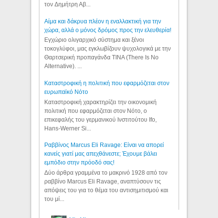
τον Δημήτρη Αβ...
Αίμα και δάκρυα πλέον η εναλλακτική για την
χώρα, αλλά ο μόνος δρόμος προς την ελευθερία!
Εγχώριο ολιγαρχικό σύστημα και ξένοι
τοκογλύφοι, μας εγκλωβίζουν ψυχολογικά με την
Θαρτσερική προπαγάνδα TINA (There Is No
Alternative). ...
Καταστροφική η πολιτική που εφαρμόζεται στον
ευρωπαϊκό Νότο
Καταστροφική χαρακτηρίζει την οικονομική
πολιτική που εφαρμόζεται στον Νότο, ο
επικεφαλής του γερμανικού Ινστιτούτου Ifo,
Hans-Werner Si...
Ραββίνος Marcus Eli Ravage: Είναι να απορεί
κανείς γιατί μας απεχθάνεστε; Έχουμε βάλει
εμπόδιο στην πρόοδό σας!
Δύο άρθρα γραμμένα το μακρινό 1928 από τον
ραββίνο Marcus Eli Ravage, αναπτύσουν τις
απόψεις του για το θέμα του αντισημιτισμού και
του μί...