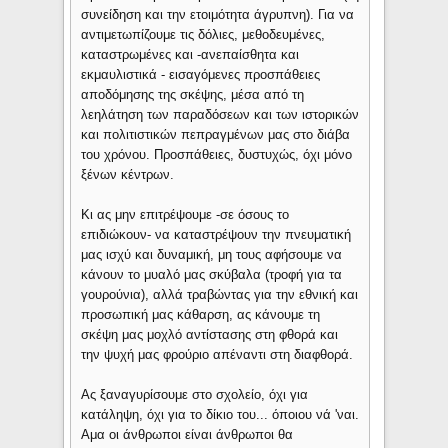
συνείδηση και την ετοιμότητα άγρυπνη). Για να
αντιμετωπίζουμε τις δόλιες, μεθοδευμένες,
καταστρωμένες και -ανεπαίσθητα και
εκμαυλιστικά - εισαγόμενες προσπάθειες
αποδόμησης της σκέψης, μέσα από τη
λεηλάτηση των παραδόσεων και των ιστορικών
και πολιτιστικών πεπραγμένων μας στο διάβα
του χρόνου. Προσπάθειες, δυστυχώς, όχι μόνο
ξένων κέντρων.
Κι ας μην επιτρέψουμε -σε όσους το
επιδιώκουν- να καταστρέψουν την πνευματική
μας ισχύ και δυναμική, μη τους αφήσουμε να
κάνουν το μυαλό μας σκύβαλα (τροφή για τα
γουρούνια), αλλά τραβώντας για την εθνική και
προσωπική μας κάθαρση, ας κάνουμε τη
σκέψη μας μοχλό αντίστασης στη φθορά και
την ψυχή μας φρούριο απέναντι στη διαφθορά.
Ας ξαναγυρίσουμε στο σχολείο, όχι για
κατάληψη, όχι για το δίκιο του... όποιου νά 'ναι.
Αμα οι άνθρωποι είναι άνθρωποι θα