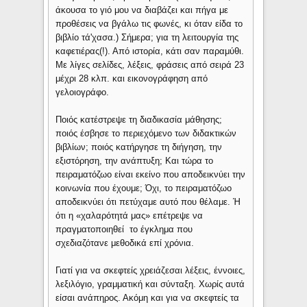
άκουσα το γιό μου να διαβάζει και πήγα με
προθέσεις να βγάλω τις φωνές, κι όταν είδα το
βιβλίο τά'χασα.) Σήμερα; για τη λειτουργία της
καφετιέρας(!). Από ιστορία, κάτι σαν παραμύθι.
Με λίγες σελίδες, λέξεις, φράσεις από σειρά 23
μέχρι 28 κλπ. και εικονογράφηση από
γελοιογράφο.
Ποιός κατέστρεψε τη διαδικασία μάθησης;
ποιός έσβησε το περιεχόμενο των διδακτικών
βιβλίων; ποιός κατήργησε τη διήγηση, την
εξιστόρηση, την ανάπτυξη; Και τώρα το
πειραματόζωο είναι εκείνο που αποδεικνύει την
κοινωνία που έχουμε; Όχι, το πειραματόζωο
αποδεικνύει ότι πετύχαμε αυτό που θέλαμε. Ή
ότι η «χαλαρότητά μας» επέτρεψε να
πραγματοποιηθεί το έγκλημα που
σχεδιαζότανε μεθοδικά επί χρόνια.
Γιατί για να σκεφτείς χρειάζεσαι λέξεις, έννοιες,
λεξιλόγιο, γραμματική και σύνταξη. Χωρίς αυτά
είσαι ανάπηρος. Ακόμη και για να σκεφτείς τα