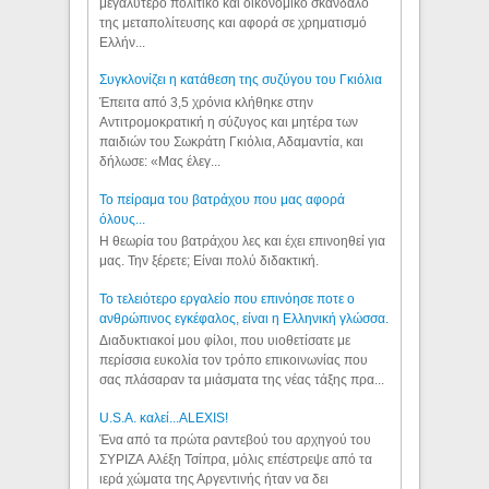
μεγαλύτερο πολιτικό και οικονομικό σκάνδαλο
της μεταπολίτευσης και αφορά σε χρηματισμό
Ελλήν...
Συγκλονίζει η κατάθεση της συζύγου του Γκιόλια
Έπειτα από 3,5 χρόνια κλήθηκε στην
Αντιτρομοκρατική η σύζυγος και μητέρα των
παιδιών του Σωκράτη Γκιόλια, Αδαμαντία, και
δήλωσε: «Μας έλεγ...
Το πείραμα του βατράχου που μας αφορά
όλους...
Η θεωρία του βατράχου λες και έχει επινοηθεί για
μας. Την ξέρετε; Είναι πολύ διδακτική.
Το τελειότερο εργαλείο που επινόησε ποτε ο
ανθρώπινος εγκέφαλος, είναι η Ελληνική γλώσσα.
Διαδυκτιακοί μου φίλοι, που υιοθετίσατε με
περίσσια ευκολία τον τρόπο επικοινωνίας που
σας πλάσαραν τα μιάσματα της νέας τάξης πρα...
U.S.A. καλεί...ALEXIS!
Ένα από τα πρώτα ραντεβού του αρχηγού του
ΣΥΡΙΖΑ Αλέξη Τσίπρα, μόλις επέστρεψε από τα
ιερά χώματα της Αργεντινής ήταν να δει