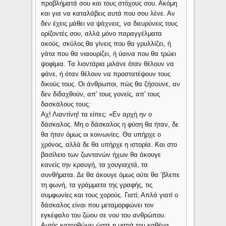
προβλήματά σου και τους στόχους σου. Ακόμη
και για να καταλάβεις αυτά που σου λένε. Αν
δεν έχεις μάθει να ψάχνεις, να διευρύνεις τους
ορίζοντές σου, αλλά μόνο παραγγέλματα
ακούς, σκύλος θα γίνεις που θα γρυλλίζει, ή
γάτα που θα νιαουρίζει, ή ύαινα που θα τρώει
ψοφίμια. Τα λιοντάρια μιλάνε όταν θέλουν να
φάνε, ή όταν θέλουν να προστατέψουν τους
δικούς τους. Οι άνθρωποι, πώς θα ζήσουνε, αν
δεν διδαχθούν, απ' τους γονείς, απ' τους
δασκάλους τους;
Αχ! Λιαντίνη! τα είπες: «Εν αρχή ην ο
δάσκαλος. Μη ο δάσκαλος η φύση θα ήταν, δε
θα ήταν όμως οι κοινωνίες. Θα υπήρχε ο
χρόνος, αλλά δε θα υπήρχε η ιστορία. Και στο
βασίλειο των ζωντανών ήχων θα άκουγε
κανείς την κραυγή, τα χουγιαχτά, τα
συνθήματα. Δε θα άκουγε όμως ούτε θα ‘βλεπε
τη φωνή, τα γράμματα της γραφής, τις
συμφωνίες και τους χορούς. Γιατί; Απλά γιατί ο
δάσκαλος είναι που μεταμορφώνει τον
εγκέφαλο του ζώου σε νου του ανθρώπου.
Αυτός κατορθώνει ώστε η ματιά του καθένα