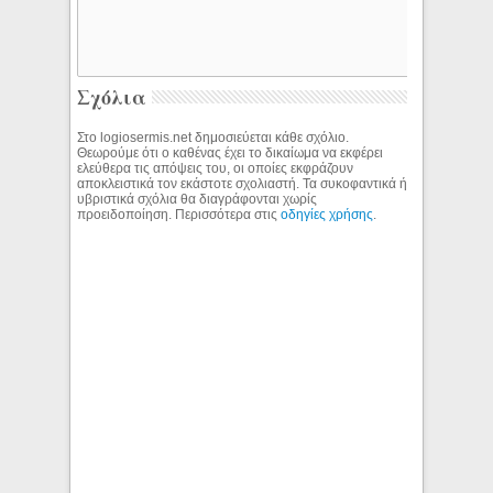
Σχόλια
Στο logiosermis.net δημοσιεύεται κάθε σχόλιο.
Θεωρούμε ότι ο καθένας έχει το δικαίωμα να εκφέρει
ελεύθερα τις απόψεις του, οι οποίες εκφράζουν
αποκλειστικά τον εκάστοτε σχολιαστή. Τα συκοφαντικά ή
υβριστικά σχόλια θα διαγράφονται χωρίς
προειδοποίηση. Περισσότερα στις
οδηγίες χρήσης
.