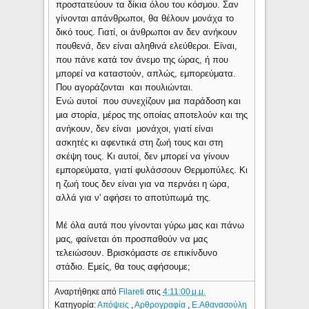
προστατεύουν τα δίκια όλου του κόσμου. Σαν
γίνονται απάνθρωποι, θα θέλουν μονάχα το
δικό τους. Γιατί, οι άνθρωποι αν δεν ανήκουν
πουθενά, δεν είναι αληθινά ελεύθεροι. Είναι,
που πάνε κατά τον άνεμο της ώρας, ή που
μπορεί να καταστούν, απλώς, εμπορεύματα.
Που αγοράζονται και πουλιώνται.
Ενώ αυτοί που συνεχίζουν μια παράδοση και
μια στορία, μέρος της οποίας αποτελούν και της
ανήκουν, δεν είναι μονάχοι, γιατί είναι
ασκητές κι αφεντικά στη ζωή τους και στη
σκέψη τους. Κι αυτοί, δεν μπορεί να γίνουν
εμπορεύματα, γιατί φυλάσσουν Θερμοπύλες. Κι
η ζωή τους δεν είναι για να περνάει η ώρα,
αλλά για ν' αφήσει το αποτύπωμά της.
Μέ όλα αυτά που γίνονται γύρω μας και πάνω
μας, φαίνεται ότι προσπαθούν να μας
τελειώσουν. Βρισκόμαστε σε επικίνδυνο
στάδιο. Εμείς, θα τους αφήσουμε;
Αναρτήθηκε από
Filareti
στις
4:11:00 μ.μ.
Κατηγορία:
Απόψεις
,
Αρθρογραφία
,
Ε.Αθανασούλη