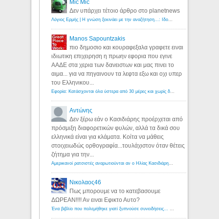
Mic Mic
Δεν υπάρχει τέτοιο άρθρο στο planetnews
Λόγιος Ερμής | Η γνώση ξεκινάει με την αναζήτηση...: Ιδού οι 18 που χρωστούν 11 δις ευρώ!
Manos Sapountzakis
πιο δημοσιο και κουραφεξαλα γραφετε ειναι
ιδιωτικη επιχειρηση η πρωην εφορια που εγινε
ΑΑΔΕ στα χερια των δανειστων και μας πινει το
αιμα... για να πηγαινουν τα λεφτα εξω και οχι υπερ
του Ελληνικου...
Εφορία: Κατάσχονται όλα ύστερα από 30 μέρες και χωρίς δικαστικές αποφάσεις - Λόγιος Ερμής
Αντώνης
Δεν ξέρω εάν ο Κασιδιάρης προέρχεται από
πρόσμιξη διαφορετικών φυλών, αλλά τα δικά σου
ελληνικά είναι για κλάματα. Κοίτα να μάθεις
στοιχειωδώς ορθογραφία...τουλάχιστον όταν θέτεις
ζήτημα για την...
Αμερικανοί ρατσιστές αναρωτιούνται αν ο Ηλίας Κασιδιάρης ανήκει στη λευκή φυλή... - Λόγιος Ερμής
Νικολαος46
Πως μπορουμε να το κατεβασουμε
ΔΩΡΕΑΝ!!!! Αν ειναι Εφικτο Αυτο?
Ένα βιβλίο που πολεμήθηκε γιατί ξυπνούσε συνειδήσεις... - Λόγιος Ερμής | Η γνώση ξεκινάει με την αναζήτηση...