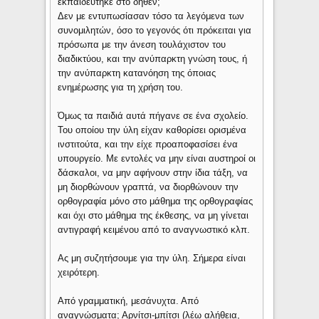
εκπαιδεύτηκε στο δήθεν;
Δεν με εντυπωσίασαν τόσο τα λεγόμενα των
συνομιλητών, όσο το γεγονός ότι πρόκειται για
πρόσωπα με την άνεση τουλάχιστον του
διαδικτύου, και την ανύπαρκτη γνώση τους, ή
την ανύπαρκτη κατανόηση της όποιας
ενημέρωσης για τη χρήση του.
Όμως τα παιδιά αυτά πήγανε σε ένα σχολείο.
Του οποίου την ύλη είχαν καθορίσει ορισμένα
ινστιτούτα, και την είχε προαποφασίσει ένα
υπουργείο. Με εντολές να μην είναι αυστηροί οι
δάσκαλοι, να μην αφήνουν στην ίδια τάξη, να
μη διορθώνουν γραπτά, να διορθώνουν την
ορθογραφία μόνο στο μάθημα της ορθογραφίας
και όχι στο μάθημα της έκθεσης, να μη γίνεται
αντιγραφή κειμένου από το αναγνωστικό κλπ.
Ας μη συζητήσουμε για την ύλη. Σήμερα είναι
χειρότερη.
Από γραμματική, μεσάνυχτα. Από
αναγνώσματα; Αρνίτσι-μπίτσι (λέω αλήθεια,