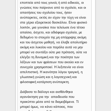
εποπτεία από τους γονείς ή από ειδικούς, οι
γνώσεις που παίρνανε από το σχολείο, και οι
απαιτήσεις του σχολείου τους, ήσαν
ανύπαρκτες, εκτός αν είχαν την τύχη να είναι
στα χέρια εξαιρετικού δασκάλου. Είναι φυσικό
λοιπόν, μια γυναίκα που τελείωσε ένα τέτοιο
απαίσιο, άσχετο, και αδιάφορο σχολείο, με
δεδομένο το στοιχείο της μη απόρριψης ακόμη
και του άσχετου μαθητή, να έλαβε απολυτήριο
ακόμη και λυκείου και παρόλα αυτά να μην
μπορεί να συντάξει ούτε μια πρόταση, ούτε να
ελέγξει τη δυναμική και την ποιότητα των
λέξεων και των φράσεων που ακούει και εν
συνεχεία χρησιμοποιεί. Η λεξιπενία να είναι
απελπιστική. Η ικανότητα λόγου τραγική, η
γλωσσική γνώση και η λογοτεχνική και
φιλοσοφική κατάρτιση ανύπαρκτη.
Διάβασα το διάλογο και αισθάνθηκα
αγανάκτηση για την απαιδευσία που
προκύπτει μέσα από τα διαμειβόμενα. Τί
μπορεί όμως, να κάνει κάποιος, που