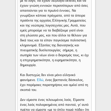
με το λόγο, να έχουν λεξιλόγιο εκτενές και να
έχουν γνώση εννοιών περισσότερων από όσες
απαιτούνται για το πρωϊνό έννοιες. Να
γνωρίζουν κάποια πράγματα, από τα άπειρα
προϊόντα της αρχαίας Ελληνικής Γραμματείας
και της νεώτερης λογοτεχνίας μας. Αυτά, που
εμείς μπορούμε να τα διαβάζουμε γιατί είναι
στη γλώσσα μας, και που άλλοι τα θέλουν για
δικά τους και τα είπαν παγκόσμια πολιτιστική
κληρονομιά. Εξαιτίας της διανοητικής και
πνευματικής δυσλειτουργίας σήμερα, η
σωτηρία των νέων είναι ο διορισμός τους, κι όχι
η επιχειρηματικότητα, η ευρηματικότητα, η
δημιουργία.
Και δυστυχώς δεν είναι μόνο ελληνικό
φαινόμενο.
Εδώ
, ένας βρεττανός δάσκαλος,
έχει παρόμοιες παρατηρήσεις και ομιλεί από τη
σκοπιά του.
Δεν είμαστε ένας τελειωμένος λαός. Είμαστε
ένας λαός πολιορκημένος από παντού, γι' αυτό
πρέπει να είμαστε «με το όπλο παρά πόδα» (τη