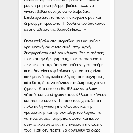
μας να μη μένει βλέμμα βοδιού, αλλά να
γίνεται βιβλίο ανοιχτό να το διαβάζεις.
Επεξεργάζεται το πετσί της κεφαλής μας και
δημιουργεί πρόσωπο. Η δουλειά του δασκάλου
είναι ο αθέρας της βυρσοδεψίας....»
Όταν επέβαλα στα μικρούλια μου να μάθουν
γραμματική και συντακτικό, στην αρχή
δυσφορούσαν από τον κάματο. Στις ενστάσεις
τους και την άρνησή τους, τους απαντούσαμε
πως είναι απαραίτητο να μάθουν, γιατί ακόμη
κι αν δεν γίνουν φιλόλογοι -για να τους είναι
καθημερινό εργαλείο ο λόγος και η τέχνη του-,
κάτι θα πρέπει να κάνουν στη ζωή τους για να
ζήσουν. Και σίγουρα θα θέλουν να μιλούν
γι'αυτό, και να εξηγούν στους άλλους τί κάνουν
και πώς το κάνουν. Γι' αυτό τους χρειάζεται η
πολύ καλή γνώση της γλώσσας και της
γραμματικής και της σύνταξης του λόγου. Για
να είναι σαφείς, ακριβείς, σωστοί και ικανοί
στην επικοινωνία και την έκφραση της ψυχής
τους. Γιατί δεν πρέπει να αρνηθούν το δώρο