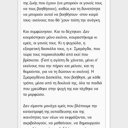
της ζωής που έχουν (να μπορούν οι γονείς τους
να τους βοηθήσουν), καθώς και τη δυνατότητα
να μπορούν αυτοί να βοηθήσουν -στον καιρό
τους- εκείνους που θά 'χουν τούτη την ανάγκη.
Και συμφώνησαν. Και το δέχτηκαν. Δεν
κουράστηκαν μόνο εκείνοι, κουραστήκαμε κι
εμείς, οι γονείς τους. Κι η ψυχούλα, η
εξαιρετική δασκάλα τους, η κ. Σμαράγδα, που
τώρα τους παρακολουθεί από εκεί που
βρίσκεται. (Γιατί η αγάπη δε χάνεται, μένει σ'
εκείνους που την πήραν και μείναν, και τη
θυμούνται, για να τη δώσουν κι εκείνοι). Η
Σμαραγδένια Δασκάλα, που βοήθησε, με κάθε
τρόπο, μέσα από τη δουλειά της, όλα τα παιδιά
που χρεώθηκε στην ψυχή της και τάχθηκε να
τα μορφώσει.
Δεν είμαστε μονάχα εμείς που βλέπουμε την
καταστροφή της εκπαίδευσης και της
ικανότητας των νέων να εκφράζονται, να
ακριβολογούν, να μαθαίνουν, να δημιουργούν