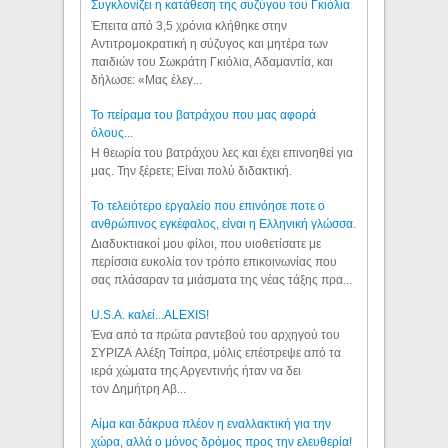
Συγκλονίζει η κατάθεση της συζύγου του Γκιόλια
Έπειτα από 3,5 χρόνια κλήθηκε στην
Αντιτρομοκρατική η σύζυγος και μητέρα των
παιδιών του Σωκράτη Γκιόλια, Αδαμαντία, και
δήλωσε: «Μας έλεγ...
Το πείραμα του βατράχου που μας αφορά
όλους...
Η θεωρία του βατράχου λες και έχει επινοηθεί για
μας. Την ξέρετε; Είναι πολύ διδακτική.
Το τελειότερο εργαλείο που επινόησε ποτε ο
ανθρώπινος εγκέφαλος, είναι η Ελληνική γλώσσα.
Διαδυκτιακοί μου φίλοι, που υιοθετίσατε με
περίσσια ευκολία τον τρόπο επικοινωνίας που
σας πλάσαραν τα μιάσματα της νέας τάξης πρα...
U.S.A. καλεί...ALEXIS!
Ένα από τα πρώτα ραντεβού του αρχηγού του
ΣΥΡΙΖΑ Αλέξη Τσίπρα, μόλις επέστρεψε από τα
ιερά χώματα της Αργεντινής ήταν να δει
τον Δημήτρη Αβ...
Αίμα και δάκρυα πλέον η εναλλακτική για την
χώρα, αλλά ο μόνος δρόμος προς την ελευθερία!