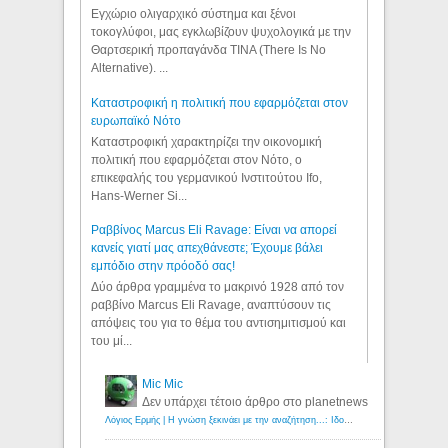
Εγχώριο ολιγαρχικό σύστημα και ξένοι
τοκογλύφοι, μας εγκλωβίζουν ψυχολογικά με την
Θαρτσερική προπαγάνδα TINA (There Is No
Alternative). ...
Καταστροφική η πολιτική που εφαρμόζεται στον
ευρωπαϊκό Νότο
Καταστροφική χαρακτηρίζει την οικονομική
πολιτική που εφαρμόζεται στον Νότο, ο
επικεφαλής του γερμανικού Ινστιτούτου Ifo,
Hans-Werner Si...
Ραββίνος Marcus Eli Ravage: Είναι να απορεί
κανείς γιατί μας απεχθάνεστε; Έχουμε βάλει
εμπόδιο στην πρόοδό σας!
Δύο άρθρα γραμμένα το μακρινό 1928 από τον
ραββίνο Marcus Eli Ravage, αναπτύσουν τις
απόψεις του για το θέμα του αντισημιτισμού και
του μί...
Mic Mic
Δεν υπάρχει τέτοιο άρθρο στο planetnews
Λόγιος Ερμής | Η γνώση ξεκινάει με την αναζήτηση...: Ιδού οι 18 που χρωστούν 11 δις ευρώ!