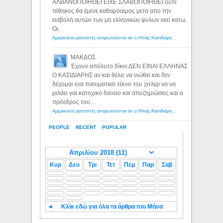
ΑΛΒΑΝΟΠΟΙΗΘΕΙ ΕΙΧΕ ΣΛΑΒΟΠΟΙΗΘΕΙ ούτε
πίθηκος θα έμενε καθαρόαιμος μετα απο την
εισβολή αυτών των μη ελληνικών φυλων εκεί κατω.
Οι...
Αμερικανοί ρατσιστές αναρωτιούνται αν ο Ηλίας Κασιδιάρης ανήκει στη λευκή φυλή... - Λόγιος Ερμής
ΜΑΚΔΟΣ
Έχουν απόλυτο δίκιο ΔΕΝ ΕΙΝΑΙ ΕΛΛΗΝΑΣ
Ο ΚΑΣΙΔΙΑΡΗΣ αν και θέλει να νιώθει και δεν
δέχομαι ενα πνευματικό τέκνο του χιτλερ να να
μιλάει για κατοχικό δανειο και αποζημιώσεις και ο
πρόεδρος του...
Αμερικανοί ρατσιστές αναρωτιούνται αν ο Ηλίας Κασιδιάρης ανήκει στη λευκή φυλή... - Λόγιος Ερμής
PEOPLE
RECENT
POPULAR
Κυρ
Δευ
Τρι
Τετ
Πεμ
Παρ
Σαβ
◄
Κλίκ εδώ για όλα τα άρθρα του Μήνα