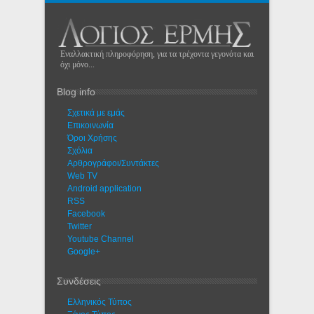
Εναλλακτική πληροφόρηση, για τα τρέχοντα γεγονότα και
όχι μόνο...
Blog info
Σχετικά με εμάς
Eπικοινωνία
Όροι Χρήσης
Σχόλια
Αρθρογράφοι/Συντάκτες
Web TV
Android application
RSS
Facebook
Twitter
Youtube Channel
Google+
Συνδέσεις
Ελληνικός Τύπος