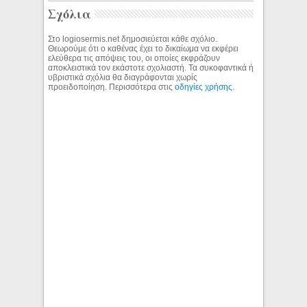
Σχόλια
Στο logiosermis.net δημοσιεύεται κάθε σχόλιο.
Θεωρούμε ότι ο καθένας έχει το δικαίωμα να εκφέρει
ελεύθερα τις απόψεις του, οι οποίες εκφράζουν
αποκλειστικά τον εκάστοτε σχολιαστή. Τα συκοφαντικά ή
υβριστικά σχόλια θα διαγράφονται χωρίς
προειδοποίηση. Περισσότερα στις
οδηγίες χρήσης
.