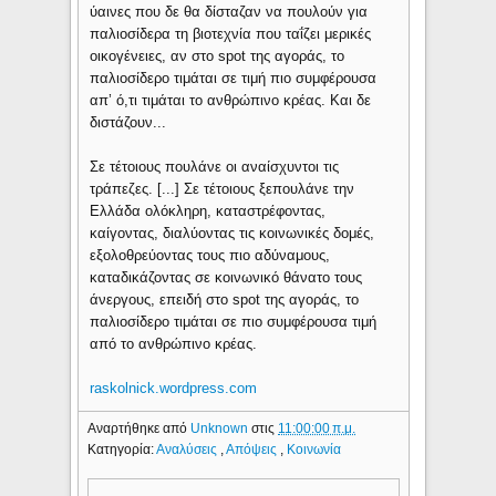
ύαινες που δε θα δίσταζαν να πουλούν για
παλιοσίδερα τη βιοτεχνία που ταΐζει μερικές
οικογένειες, αν στο spot της αγοράς, το
παλιοσίδερο τιμάται σε τιμή πιο συμφέρουσα
απ’ ό,τι τιμάται το ανθρώπινο κρέας. Και δε
διστάζουν...
Σε τέτοιους πουλάνε οι αναίσχυντοι τις
τράπεζες. [...] Σε τέτοιους ξεπουλάνε την
Ελλάδα ολόκληρη, καταστρέφοντας,
καίγοντας, διαλύοντας τις κοινωνικές δομές,
εξολοθρεύοντας τους πιο αδύναμους,
καταδικάζοντας σε κοινωνικό θάνατο τους
άνεργους, επειδή στο spot της αγοράς, το
παλιοσίδερο τιμάται σε πιο συμφέρουσα τιμή
από το ανθρώπινο κρέας.
raskolnick.wordpress.com
Αναρτήθηκε από
Unknown
στις
11:00:00 π.μ.
Κατηγορία:
Αναλύσεις
,
Απόψεις
,
Κοινωνία