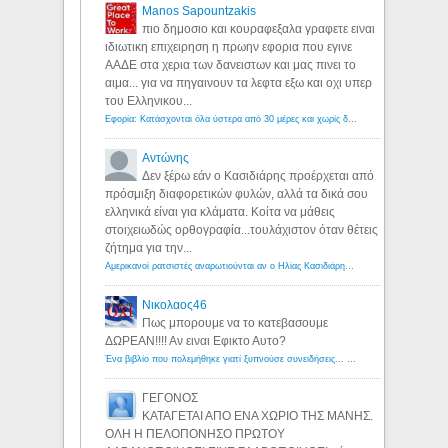
Manos Sapountzakis
πιο δημοσιο και κουραφεξαλα γραφετε ειναι
ιδιωτικη επιχειρηση η πρωην εφορια που εγινε
ΑΑΔΕ στα χερια των δανειστων και μας πινει το
αιμα... για να πηγαινουν τα λεφτα εξω και οχι υπερ
του Ελληνικου...
Εφορία: Κατάσχονται όλα ύστερα από 30 μέρες και χωρίς δικαστικές αποφάσεις - Λόγιος Ερμής
Αντώνης
Δεν ξέρω εάν ο Κασιδιάρης προέρχεται από
πρόσμιξη διαφορετικών φυλών, αλλά τα δικά σου
ελληνικά είναι για κλάματα. Κοίτα να μάθεις
στοιχειωδώς ορθογραφία...τουλάχιστον όταν θέτεις
ζήτημα για την...
Αμερικανοί ρατσιστές αναρωτιούνται αν ο Ηλίας Κασιδιάρης ανήκει στη λευκή φυλή... - Λόγιος Ερμής
Νικολαος46
Πως μπορουμε να το κατεβασουμε
ΔΩΡΕΑΝ!!!! Αν ειναι Εφικτο Αυτο?
Ένα βιβλίο που πολεμήθηκε γιατί ξυπνούσε συνειδήσεις... - Λόγιος Ερμής | Η γνώση ξεκινάει με την αναζήτηση...
ΓΕΓΟΝΟΣ
ΚΑΤΑΓΕΤΑΙ ΑΠΟ ΕΝΑ ΧΩΡΙΟ ΤΗΣ ΜΑΝΗΣ.
ΟΛΗ Η ΠΕΛΟΠΟΝΗΣΟ ΠΡΩΤΟΥ