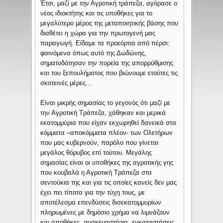
Έτσι, μαζί με την Αγροτική τράπεζα, αγόρασε ο
νέος ιδιοκτήτης και τις υποθήκες για το
μεγαλύτερο μέρος της μεταποιητικής βάσης που
διαθέτει η χώρα για την πρωτογενή μας
παραγωγή. Είδαμε τα προεόρτια από πέρσι:
φαινόμενα όπως αυτό της Δωδώνης,
σηματοδότησαν την πορεία της απορρύθμισης
και του ξεπουλήματος που βιώνουμε ετούτες τις
σκοτεινές μέρες…
Είναι μικρής σημασίας το γεγονός ότι μαζί με
την Αγροτική Τράπεζα, χάθηκαν και μερικά
εκατομμύρια που είχαν εκχωρηθεί δανεικά στα
κόμματα –αποκόμματα πλέον- των Ολετήρων
που μας κυβερνούν, παρόλο που γίνεται
μεγάλος θόρυβος επί τούτου. Μεγάλης
σημασίας είναι οι υποθήκες της αγροτικής γης
που κουβαλά η Αγροτική Τράπεζα στα
σεντούκια της και για τις οποίες κανείς δεν μας
έχει πει τίποτα για την τύχη τους, με
αποτέλεσμα επενδύσεις δισεκατομμυρίων
πληρωμένες με δημόσιο χρήμα να λιμνάζουν
και αποθήκες, συσκευαστήρια, εγκαταστάσεις,