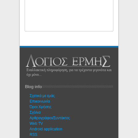
Εναλλακτική πληροφόρηση, για τα τρέχοντα γεγονότα και
όχι μόνο...
Blog info
Σχετικά με εμάς
Eπικοινωνία
Όροι Χρήσης
Σχόλια
Αρθρογράφοι/Συντάκτες
Web TV
Android application
RSS