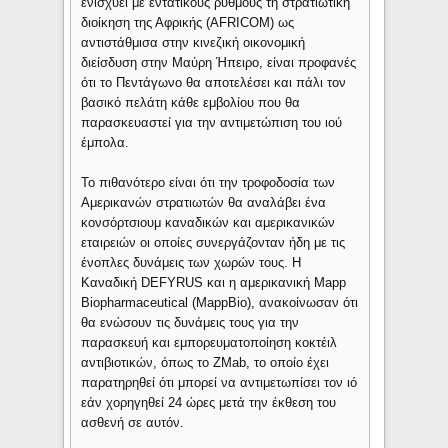
ενισχύει με εντατικούς ρυθμούς τη στρατιωτική
διοίκηση της Αφρικής (AFRICOM) ως
αντιστάθμισα στην κινεζική οικονομική
διείσδυση στην Μαύρη Ήπειρο, είναι προφανές
ότι το Πεντάγωνο θα αποτελέσει και πάλι τον
βασικό πελάτη κάθε εμβολίου που θα
παρασκευαστεί για την αντιμετώπιση του ιού
έμπολα.
Το πιθανότερο είναι ότι την τροφοδοσία των
Αμερικανών στρατιωτών θα αναλάβει ένα
κονσόρτσιουμ καναδικών και αμερικανικών
εταιρειών οι οποίες συνεργάζονταν ήδη με τις
ένοπλες δυνάμεις των χωρών τους. Η
Καναδική DEFYRUS και η αμερικανική Mapp
Biopharmaceutical (MappBio), ανακοίνωσαν ότι
θα ενώσουν τις δυνάμεις τους για την
παρασκευή και εμπορευματοποίηση κοκτέιλ
αντιβιοτικών, όπως το ZMab, το οποίο έχει
παρατηρηθεί ότι μπορεί να αντιμετωπίσει τον ιό
εάν χορηγηθεί 24 ώρες μετά την έκθεση του
ασθενή σε αυτόν.