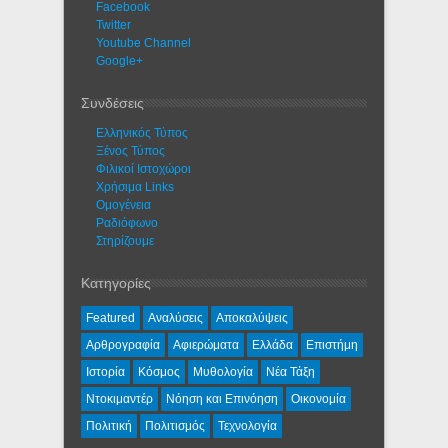
Facebook
Twitter
Youtube Channel
Google+
Συνδέσεις
Ελληνικός Τύπος
Ξένος Τύπος
Φιλικοί Ιστοχώροι
Χρήσιμα Links
Ομογένεια
Ραδιόφωνο
Στηρίζουμε
Κατηγορίες
Featured
Αναλύσεις
Αποκαλύψεις
Αρθρογραφία
Αφιερώματα
Ελλάδα
Επιστήμη
Ιστορία
Κόσμος
Μυθολογία
Νέα Τάξη
Ντοκιμαντέρ
Νόηση και Επινόηση
Οικονομία
Πολιτική
Πολιτισμός
Τεχνολογία