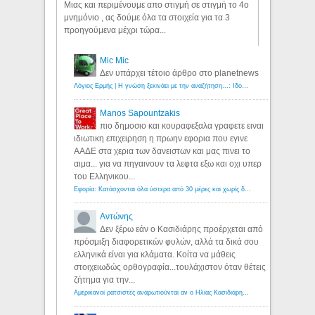
Μιας και περιμένουμε απο στιγμή σε στιγμή το 4ο
μνημόνιο , ας δούμε όλα τα στοιχεία για τα 3
προηγούμενα μέχρι τώρα...
Mic Mic
Δεν υπάρχει τέτοιο άρθρο στο planetnews
Λόγιος Ερμής | Η γνώση ξεκινάει με την αναζήτηση...: Ιδού οι 18 που χρωστούν 11 δις ευρώ!
Manos Sapountzakis
πιο δημοσιο και κουραφεξαλα γραφετε ειναι
ιδιωτικη επιχειρηση η πρωην εφορια που εγινε
ΑΑΔΕ στα χερια των δανειστων και μας πινει το
αιμα... για να πηγαινουν τα λεφτα εξω και οχι υπερ
του Ελληνικου...
Εφορία: Κατάσχονται όλα ύστερα από 30 μέρες και χωρίς δικαστικές αποφάσεις - Λόγιος Ερμής
Αντώνης
Δεν ξέρω εάν ο Κασιδιάρης προέρχεται από
πρόσμιξη διαφορετικών φυλών, αλλά τα δικά σου
ελληνικά είναι για κλάματα. Κοίτα να μάθεις
στοιχειωδώς ορθογραφία...τουλάχιστον όταν θέτεις
ζήτημα για την...
Αμερικανοί ρατσιστές αναρωτιούνται αν ο Ηλίας Κασιδιάρης ανήκει στη λευκή φυλή... - Λόγιος Ερμής