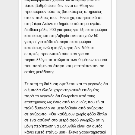
τέτοιο βαθμό ώστε δεν είναι σε θέση να
προσφέρουν ούτε τις βασικότερες υπηρεσίες
στους πολίτες τους. Είναι χαρακτηριστικό ότι
στη Σιέρα Λεόνε το δημόσιο σύστημα υγείας
διαθέτει μόλις 200 γιατρούς για έξι εκατομμύρια
κατοίκους και στη Λιβερία αντιστοιχούν 50
γιατροί για κάθε τέσσερα εκατομμύρια
κατοίκους ενώ η κυβέρνηση δεν διέθετε
επαρκές προσωπικό ούτε καν για να
περισυλλέγει τα πτώματα των θυμάτων του ιού
που παρέμεναν άταφα και μετατρέπονταν σε
εστίες μετάδοσης.
Σε αυτή τη διάλυση οφείλεται και το γεγονός ότι
ο έμπολα έλαβε χαρακτηριστικά επιδημίας
παρά το γεγονός ότι θεωρείται από τους
επιστήμονες ως ένας από τους ιούς που είναι
πολύ δύσκολο να μεταδοθούν από άνθρωπο
σε άνθρωπο. «Θα καθόμουν χωρίς φόβο δίπλα
σε ένα ασθενή στο μετρό αφού γνωρίζω ότι η
μόνη περίπτωση να μολυνθώ είναι αν αυτός
κάνει εμετό επάνω μου» έλεγε χαρακτηριστικά