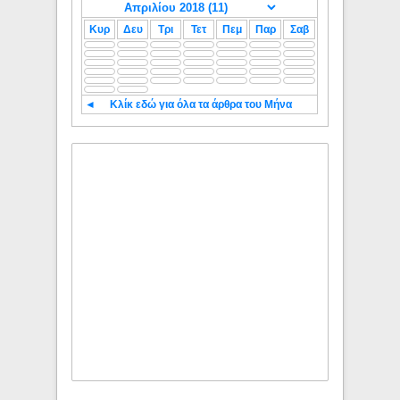
Κυρ
Δευ
Τρι
Τετ
Πεμ
Παρ
Σαβ
◄
Κλίκ εδώ για όλα τα άρθρα του Μήνα