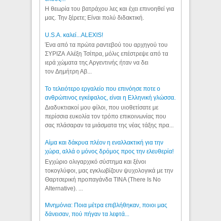
Η θεωρία του βατράχου λες και έχει επινοηθεί για
μας. Την ξέρετε; Είναι πολύ διδακτική.
U.S.A. καλεί...ALEXIS!
Ένα από τα πρώτα ραντεβού του αρχηγού του
ΣΥΡΙΖΑ Αλέξη Τσίπρα, μόλις επέστρεψε από τα
ιερά χώματα της Αργεντινής ήταν να δει
τον Δημήτρη Αβ...
Το τελειότερο εργαλείο που επινόησε ποτε ο
ανθρώπινος εγκέφαλος, είναι η Ελληνική γλώσσα.
Διαδυκτιακοί μου φίλοι, που υιοθετίσατε με
περίσσια ευκολία τον τρόπο επικοινωνίας που
σας πλάσαραν τα μιάσματα της νέας τάξης πρα...
Αίμα και δάκρυα πλέον η εναλλακτική για την
χώρα, αλλά ο μόνος δρόμος προς την ελευθερία!
Εγχώριο ολιγαρχικό σύστημα και ξένοι
τοκογλύφοι, μας εγκλωβίζουν ψυχολογικά με την
Θαρτσερική προπαγάνδα TINA (There Is No
Alternative). ...
Μνημόνια: Ποια μέτρα επιβλήθηκαν, ποιοι μας
δάνεισαν, πού πήγαν τα λεφτά...