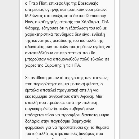
ο Πίτερ Πίοτ, επικεφαλής της Βρετανικής
υπηρεσίας υγιηνής και τροπικών νοσημάτων.
Μιλώντας στο ανεξάρτητο δίκτυο Democracy
Now, ο καθηγητής ιατρικής του Χάρβαρντ, Πολ
Φάρμερ, εξηγούσε ότι η εξάπλωση του ιού με
χαρακτηριστικά πανδημίας δεν είναι ένδειξη
της ικανότητας μετάδοσης του ιού αλλά της
αδυναμίας των τοπικών συστημάτων υγείας να
ανταπεξέλθουν σε περιστατικά που θα
μπορούσαν να απομονωθούν πολύ εύκολα σε
χώρες της Ευρώπης ή τις ΗΠΑ.
Σε αντίθεση με τον ιό της γρίπης των πτηνών,
που περιορίστηκε σε μια μιντιακή φιέστα, ο
έμπολα αποτελεί πραγματική απειλή για
εκατομμύρια ανθρώπους στην Αφρική. Μια
απειλή που προέκυψε από την πολιτική
συγκεκριμένων δυτικών κυβερνήσεων
υπόσχεται τώρα να προσφέρει δισεκατομμύρια
δολάρια στην παγκόσμια βιομηχανία
φαρμάκων για να προστατεύσει όχι τα θύματα
του ιού αλλά τις στρατιωτικές δυνάμεις που