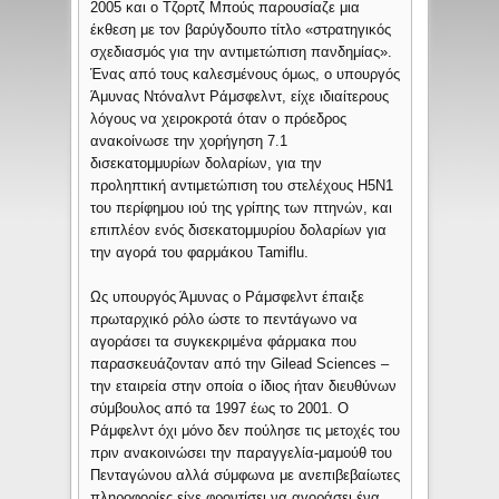
2005 και ο Τζορτζ Μπούς παρουσίαζε μια
έκθεση με τον βαρύγδουπο τίτλο «στρατηγικός
σχεδιασμός για την αντιμετώπιση πανδημίας».
Ένας από τους καλεσμένους όμως, ο υπουργός
Άμυνας Ντόναλντ Ράμσφελντ, είχε ιδιαίτερους
λόγους να χειροκροτά όταν ο πρόεδρος
ανακοίνωσε την χορήγηση 7.1
δισεκατομμυρίων δολαρίων, για την
προληπτική αντιμετώπιση του στελέχους H5N1
του περίφημου ιού της γρίπης των πτηνών, και
επιπλέον ενός δισεκατομμυρίου δολαρίων για
την αγορά του φαρμάκου Tamiflu.
Ως υπουργός Άμυνας ο Ράμσφελντ έπαιξε
πρωταρχικό ρόλο ώστε το πεντάγωνο να
αγοράσει τα συγκεκριμένα φάρμακα που
παρασκευάζονταν από την Gilead Sciences –
την εταιρεία στην οποία ο ίδιος ήταν διευθύνων
σύμβουλος από τα 1997 έως το 2001. Ο
Ράμφελντ όχι μόνο δεν πούλησε τις μετοχές του
πριν ανακοινώσει την παραγγελία-μαμούθ του
Πενταγώνου αλλά σύμφωνα με ανεπιβεβαίωτες
πληροφορίες είχε φροντίσει να αγοράσει ένα