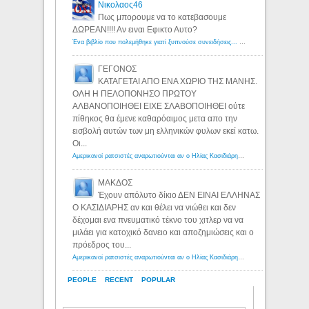
Νικολαος46
Πως μπορουμε να το κατεβασουμε
ΔΩΡΕΑΝ!!!! Αν ειναι Εφικτο Αυτο?
Ένα βιβλίο που πολεμήθηκε γιατί ξυπνούσε συνειδήσεις... - Λόγιος Ερμής | Η γνώση ξεκινάει με την αναζήτηση...
ΓΕΓΟΝΟΣ
ΚΑΤΑΓΕΤΑΙ ΑΠΟ ΕΝΑ ΧΩΡΙΟ ΤΗΣ ΜΑΝΗΣ.
ΟΛΗ Η ΠΕΛΟΠΟΝΗΣΟ ΠΡΩΤΟΥ
ΑΛΒΑΝΟΠΟΙΗΘΕΙ ΕΙΧΕ ΣΛΑΒΟΠΟΙΗΘΕΙ ούτε
πίθηκος θα έμενε καθαρόαιμος μετα απο την
εισβολή αυτών των μη ελληνικών φυλων εκεί κατω.
Οι...
Αμερικανοί ρατσιστές αναρωτιούνται αν ο Ηλίας Κασιδιάρης ανήκει στη λευκή φυλή... - Λόγιος Ερμής
ΜΑΚΔΟΣ
Έχουν απόλυτο δίκιο ΔΕΝ ΕΙΝΑΙ ΕΛΛΗΝΑΣ
Ο ΚΑΣΙΔΙΑΡΗΣ αν και θέλει να νιώθει και δεν
δέχομαι ενα πνευματικό τέκνο του χιτλερ να να
μιλάει για κατοχικό δανειο και αποζημιώσεις και ο
πρόεδρος του...
Αμερικανοί ρατσιστές αναρωτιούνται αν ο Ηλίας Κασιδιάρης ανήκει στη λευκή φυλή... - Λόγιος Ερμής
PEOPLE
RECENT
POPULAR