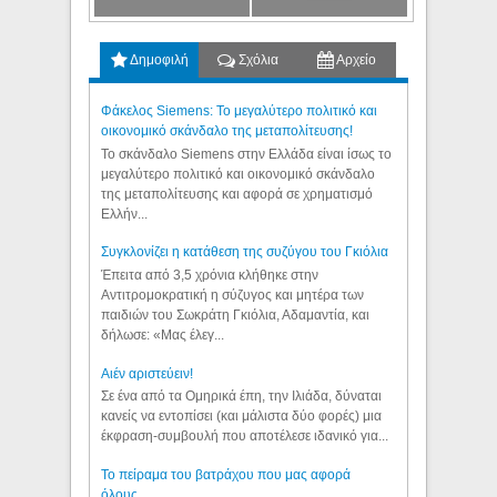
Δημοφιλή
Σχόλια
Αρχείο
Φάκελος Siemens: Το μεγαλύτερο πολιτικό και
οικονομικό σκάνδαλο της μεταπολίτευσης!
Το σκάνδαλο Siemens στην Ελλάδα είναι ίσως το
μεγαλύτερο πολιτικό και οικονομικό σκάνδαλο
της μεταπολίτευσης και αφορά σε χρηματισμό
Ελλήν...
Συγκλονίζει η κατάθεση της συζύγου του Γκιόλια
Έπειτα από 3,5 χρόνια κλήθηκε στην
Αντιτρομοκρατική η σύζυγος και μητέρα των
παιδιών του Σωκράτη Γκιόλια, Αδαμαντία, και
δήλωσε: «Μας έλεγ...
Aιέν αριστεύειν!
Σε ένα από τα Ομηρικά έπη, την Ιλιάδα, δύναται
κανείς να εντοπίσει (και μάλιστα δύο φορές) μια
έκφραση-συμβουλή που αποτέλεσε ιδανικό για...
Το πείραμα του βατράχου που μας αφορά
όλους...