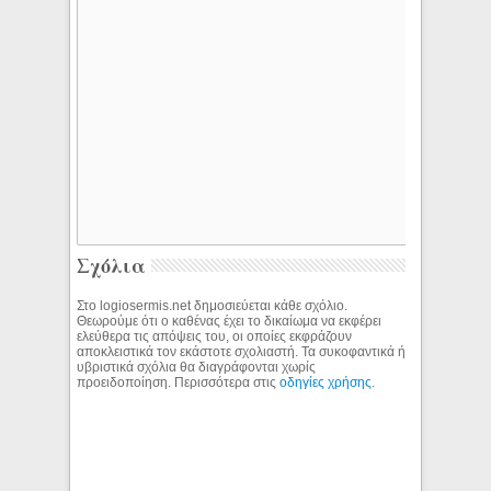
Σχόλια
Στο logiosermis.net δημοσιεύεται κάθε σχόλιο.
Θεωρούμε ότι ο καθένας έχει το δικαίωμα να εκφέρει
ελεύθερα τις απόψεις του, οι οποίες εκφράζουν
αποκλειστικά τον εκάστοτε σχολιαστή. Τα συκοφαντικά ή
υβριστικά σχόλια θα διαγράφονται χωρίς
προειδοποίηση. Περισσότερα στις
οδηγίες χρήσης
.