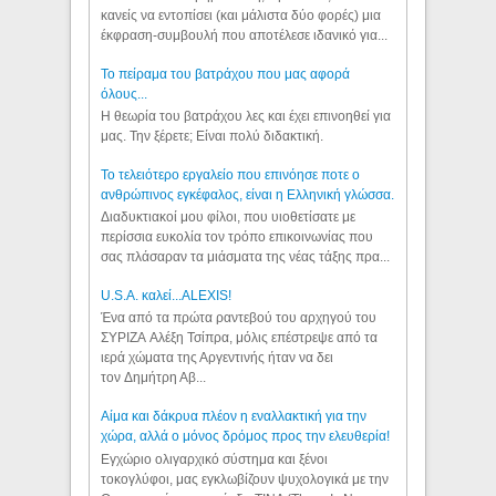
κανείς να εντοπίσει (και μάλιστα δύο φορές) μια
έκφραση-συμβουλή που αποτέλεσε ιδανικό για...
Το πείραμα του βατράχου που μας αφορά
όλους...
Η θεωρία του βατράχου λες και έχει επινοηθεί για
μας. Την ξέρετε; Είναι πολύ διδακτική.
Το τελειότερο εργαλείο που επινόησε ποτε ο
ανθρώπινος εγκέφαλος, είναι η Ελληνική γλώσσα.
Διαδυκτιακοί μου φίλοι, που υιοθετίσατε με
περίσσια ευκολία τον τρόπο επικοινωνίας που
σας πλάσαραν τα μιάσματα της νέας τάξης πρα...
U.S.A. καλεί...ALEXIS!
Ένα από τα πρώτα ραντεβού του αρχηγού του
ΣΥΡΙΖΑ Αλέξη Τσίπρα, μόλις επέστρεψε από τα
ιερά χώματα της Αργεντινής ήταν να δει
τον Δημήτρη Αβ...
Αίμα και δάκρυα πλέον η εναλλακτική για την
χώρα, αλλά ο μόνος δρόμος προς την ελευθερία!
Εγχώριο ολιγαρχικό σύστημα και ξένοι
τοκογλύφοι, μας εγκλωβίζουν ψυχολογικά με την