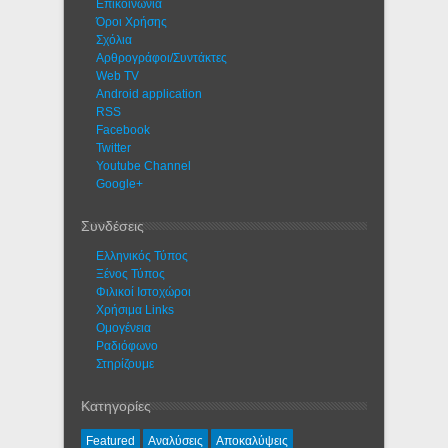
Eπικοινωνία
Όροι Χρήσης
Σχόλια
Αρθρογράφοι/Συντάκτες
Web TV
Android application
RSS
Facebook
Twitter
Youtube Channel
Google+
Συνδέσεις
Ελληνικός Τύπος
Ξένος Τύπος
Φιλικοί Ιστοχώροι
Χρήσιμα Links
Ομογένεια
Ραδιόφωνο
Στηρίζουμε
Κατηγορίες
Featured
Αναλύσεις
Αποκαλύψεις