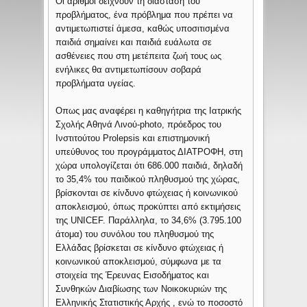
Οι αριθμοί δείχνουν τη διάσταση του
προβλήματος, ένα πρόβλημα που πρέπει να
αντιμετωπιστεί άμεσα, καθώς υποσιτισμένα
παιδιά σημαίνει και παιδιά ευάλωτα σε
ασθένειες που στη μετέπειτα ζωή τους ως
ενήλικες θα αντιμετωπίσουν σοβαρά
προβλήματα υγείας.
Οπως μας αναφέρει η καθηγήτρια της Ιατρικής
Σχολής Αθηνά Λινού-photo, πρόεδρος του
Ινστιτούτου Prolepsis και επιστημονική
υπεύθυνος του προγράμματος ΔΙΑΤΡΟΦΗ, στη
χώρα υπολογίζεται ότι 686.000 παιδιά, δηλαδή
το 35,4% του παιδικού πληθυσμού της χώρας,
βρίσκονται σε κίνδυνο φτώχειας ή κοινωνικού
αποκλεισμού, όπως προκύπτει από εκτιμήσεις
της UNICEF. Παράλληλα, το 34,6% (3.795.100
άτομα) του συνόλου του πληθυσμού της
Ελλάδας βρίσκεται σε κίνδυνο φτώχειας ή
κοινωνικού αποκλεισμού, σύμφωνα με τα
στοιχεία της Έρευνας Εισοδήματος και
Συνθηκών Διαβίωσης των Νοικοκυριών της
Ελληνικής Στατιστικής Αρχής , ενώ το ποσοστό