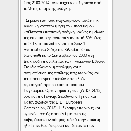
έτος 2103-2014 αντιστοιχούν σε λιγότερο από
το ½ της υπαρκτής ανάγκης.
«Σημειώνεται πως παγκοσμίως», τονίζει η κ.
Λινού «η καταπολέμηση του υποσιτισμού
καθίσταται επιτακτική ανάγκη, καθώς η μείωση
της επισιτιστικής ανασφάλειας κατά 50% έως
το 2015, αποτελεί τον υπ’ αριθμόν 1
Αναπτυξιακό Στόχο της Χιλιετίας, όπως
διατυπώθηκε το Σεπτέμβριο του 2000 στη
Διακήρυξη της Χιλιετίας των Ηνωμένων Εθνών.
Στο ίδιο πλαίσιο, η πρόληψη και η
αντιμετώπιση της παιδικής παχυσαρκίας και
του υποσιτισμού παιδιών αποτελούν
στρατηγική προτεραιότητα τόσο του
Παγκόσμιου Οργανισμού Υγείας (WHO, 2013)
όσο και της Γενικής Διεύθυνσης Υγείας και
Καταναλωτών της Ε.Ε. (European
Commission, 2013). Η έλλειψη επαρκούς και
υγιεινής τροφής αποτελεί μία από τις
σοβαρότερες ανισότητες, ειδικά στην παιδική
ηλικία, καθώς διευρύνει και διαιωνίζει τον