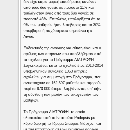
δεν είχε καμία μορφή εισοδήματος κανένας
από τους δύο γονείς σε ποσοστό 11% και
τουλάχιστον ένας από τους δύο γονείς σε
ποσοστό 46%. Επιπλέον, υπολογίζεται ότι το
9% των μαθητών ήταν λιποβαρείς και το 30%
υπέρβαροι ή παχύσαρκοι» σημειώνει η κ.
Λινού.
Ενδεικτικός της ανάγκης για σίτιση είναι και ο
αριθμός των αιτήσεων που υποβλήθηκαν από
τα σχολεία για το Πρόγραμμα ΔΙΑΤΡΟΦΗ.
Συγκεκριμένα, κατά το σχολικό έτος 2013-2014
υποβλήθηκαν συνολικά 1053 αιτήσεις
σχολείων για συμμετοχή στο Πρόγραμμα, που
αντιστοιχούν σε 152.397 μαθητές και αφορούν
περί τα 670.000 άτομα, λαμβάνοντας υπ’ όψιν
τη σύνθεση των μελών των οικογενειών των
μαθητών.
Το Πρόγραμμα ΔΙΑΤΡΟΦΗ, το οποίο
υλοποιείται από το Ινστιτούτο Prolepsis με
κύριο δωρητή το Ίδρυμα Σταύρος Νιάρχος, και
με την υποστήριξη άλλων ιδιωτικών φορέων