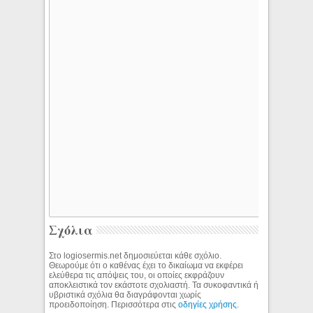
Σχόλια
Στο logiosermis.net δημοσιεύεται κάθε σχόλιο.
Θεωρούμε ότι ο καθένας έχει το δικαίωμα να εκφέρει
ελεύθερα τις απόψεις του, οι οποίες εκφράζουν
αποκλειστικά τον εκάστοτε σχολιαστή. Τα συκοφαντικά ή
υβριστικά σχόλια θα διαγράφονται χωρίς
προειδοποίηση. Περισσότερα στις
οδηγίες χρήσης
.