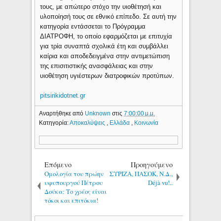
τους, με απώτερο στόχο την υιοθέτησή και
υλοποίησή τους σε εθνικό επίπεδο. Σε αυτή την
κατηγορία εντάσσεται το Πρόγραμμα
ΔΙΑΤΡΟΦΗ, το οποίο εφαρμόζεται με επιτυχία
για τρία συναπτά σχολικά έτη και συμβάλλει
καίρια και αποδεδειγμένα στην αντιμετώπιση
της επισιτιστικής ανασφάλειας και στην
υιοθέτηση υγιέστερων διατροφικών προτύπων.
pitsirikidotnet.gr
Αναρτήθηκε από
Unknown
στις
7:00:00 μ.μ.
Κατηγορία:
Αποκαλύψεις
,
Ελλάδα
,
Κοινωνία
Επόμενο
Προηγούμενο
Ομολογία του πρώην
ΣΥΡΙΖΑ, ΠΑΣΟΚ, Ν.Δ.,
υφυπουργού Πέτρου
Déjà vu!..
Δούκα: Το χρέος είναι
τόκοι και επιτόκια!