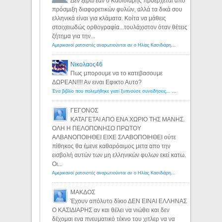
Δεν ξέρω εάν ο Κασιδιάρης προέρχεται από
πρόσμιξη διαφορετικών φυλών, αλλά τα δικά σου
ελληνικά είναι για κλάματα. Κοίτα να μάθεις
στοιχειωδώς ορθογραφία...τουλάχιστον όταν θέτεις
ζήτημα για την...
Αμερικανοί ρατσιστές αναρωτιούνται αν ο Ηλίας Κασιδιάρης ανήκει στη λευκή φυλή... - Λόγιος Ερμής
Νικολαος46
Πως μπορουμε να το κατεβασουμε
ΔΩΡΕΑΝ!!!! Αν ειναι Εφικτο Αυτο?
Ένα βιβλίο που πολεμήθηκε γιατί ξυπνούσε συνειδήσεις... - Λόγιος Ερμής | Η γνώση ξεκινάει με την αναζήτηση...
ΓΕΓΟΝΟΣ
ΚΑΤΑΓΕΤΑΙ ΑΠΟ ΕΝΑ ΧΩΡΙΟ ΤΗΣ ΜΑΝΗΣ.
ΟΛΗ Η ΠΕΛΟΠΟΝΗΣΟ ΠΡΩΤΟΥ
ΑΛΒΑΝΟΠΟΙΗΘΕΙ ΕΙΧΕ ΣΛΑΒΟΠΟΙΗΘΕΙ ούτε
πίθηκος θα έμενε καθαρόαιμος μετα απο την
εισβολή αυτών των μη ελληνικών φυλων εκεί κατω.
Οι...
Αμερικανοί ρατσιστές αναρωτιούνται αν ο Ηλίας Κασιδιάρης ανήκει στη λευκή φυλή... - Λόγιος Ερμής
ΜΑΚΔΟΣ
Έχουν απόλυτο δίκιο ΔΕΝ ΕΙΝΑΙ ΕΛΛΗΝΑΣ
Ο ΚΑΣΙΔΙΑΡΗΣ αν και θέλει να νιώθει και δεν
δέχομαι ενα πνευματικό τέκνο του χιτλερ να να