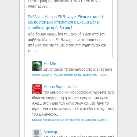
Θαρτσερική προπαγάνδα TINA (There Is No
Alternative). ...
Ραββίνος Marcus Eli Ravage: Είναι να απορεί
κανείς γιατί μας απεχθάνεστε; Έχουμε βάλει
εμπόδιο στην πρόοδό σας!
Δύο άρθρα γραμμένα το μακρινό 1928 από τον
ραββίνο Marcus Eli Ravage, αναπτύσουν τις
απόψεις του για το θέμα του αντισημιτισμού και
του μί...
Mic Mic
Δεν υπάρχει τέτοιο άρθρο στο planetnews
Λόγιος Ερμής | Η γνώση ξεκινάει με την αναζήτηση...: Ιδού οι 18 που χρωστούν 11 δις ευρώ!
Manos Sapountzakis
πιο δημοσιο και κουραφεξαλα γραφετε ειναι
ιδιωτικη επιχειρηση η πρωην εφορια που εγινε
ΑΑΔΕ στα χερια των δανειστων και μας πινει το
αιμα... για να πηγαινουν τα λεφτα εξω και οχι υπερ
του Ελληνικου...
Εφορία: Κατάσχονται όλα ύστερα από 30 μέρες και χωρίς δικαστικές αποφάσεις - Λόγιος Ερμής
Αντώνης