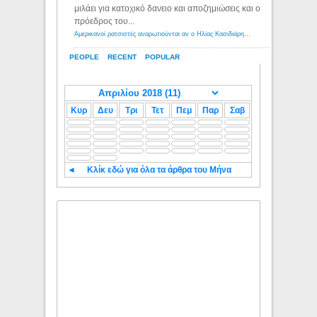
μιλάει για κατοχικό δανειο και αποζημιώσεις και ο
πρόεδρος του...
Αμερικανοί ρατσιστές αναρωτιούνται αν ο Ηλίας Κασιδιάρης ανήκει στη λευκή φυλή... - Λόγιος Ερμής
PEOPLE
RECENT
POPULAR
Κυρ
Δευ
Τρι
Τετ
Πεμ
Παρ
Σαβ
◄
Κλίκ εδώ για όλα τα άρθρα του Μήνα