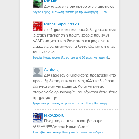
Mic Mic
Δεν υπάρχει τέτοιο άρθρο στο planetnews
Λόγιος Ερμής | Η γνώση ξεκινάει με την αναζήτηση...: Ιδού οι 18 που χρωστούν 11 δις ευρώ!
Manos Sapountzakis
πιο δημοσιο και κουραφεξαλα γραφετε ειναι
ιδιωτικη επιχειρηση η πρωην εφορια που εγινε
ΑΑΔΕ στα χερια των δανειστων και μας πινει το
αιμα... για να πηγαινουν τα λεφτα εξω και οχι υπερ
του Ελληνικου...
Εφορία: Κατάσχονται όλα ύστερα από 30 μέρες και χωρίς δικαστικές αποφάσεις - Λόγιος Ερμής
Αντώνης
Δεν ξέρω εάν ο Κασιδιάρης προέρχεται από
πρόσμιξη διαφορετικών φυλών, αλλά τα δικά σου
ελληνικά είναι για κλάματα. Κοίτα να μάθεις
στοιχειωδώς ορθογραφία...τουλάχιστον όταν θέτεις
ζήτημα για την...
Αμερικανοί ρατσιστές αναρωτιούνται αν ο Ηλίας Κασιδιάρης ανήκει στη λευκή φυλή... - Λόγιος Ερμής
Νικολαος46
Πως μπορουμε να το κατεβασουμε
ΔΩΡΕΑΝ!!!! Αν ειναι Εφικτο Αυτο?
Ένα βιβλίο που πολεμήθηκε γιατί ξυπνούσε συνειδήσεις... - Λόγιος Ερμής | Η γνώση ξεκινάει με την αναζήτηση...