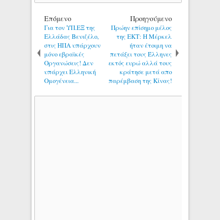
Επόμενο
Προηγούμενο
Για τον ΥΠ.ΕΞ της
Πρώην επίσημο μέλος
Ελλάδας Βενιζέλο,
της ΕΚΤ: Η Μέρκελ
στις ΗΠΑ υπάρχουν
ήταν έτοιμη να
μόνο εβραϊκές
πετάξει τους Έλληνες
Οργανώσεις! Δεν
εκτός ευρώ αλλά τους
υπάρχει Ελληνική
κράτησε μετά απο
Ομογένεια...
παρέμβαση της Κίνας!