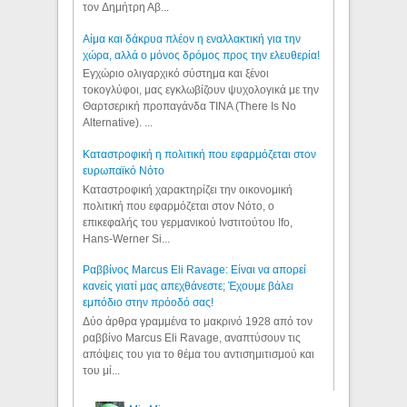
τον Δημήτρη Αβ...
Αίμα και δάκρυα πλέον η εναλλακτική για την
χώρα, αλλά ο μόνος δρόμος προς την ελευθερία!
Εγχώριο ολιγαρχικό σύστημα και ξένοι
τοκογλύφοι, μας εγκλωβίζουν ψυχολογικά με την
Θαρτσερική προπαγάνδα TINA (There Is No
Alternative). ...
Καταστροφική η πολιτική που εφαρμόζεται στον
ευρωπαϊκό Νότο
Καταστροφική χαρακτηρίζει την οικονομική
πολιτική που εφαρμόζεται στον Νότο, ο
επικεφαλής του γερμανικού Ινστιτούτου Ifo,
Hans-Werner Si...
Ραββίνος Marcus Eli Ravage: Είναι να απορεί
κανείς γιατί μας απεχθάνεστε; Έχουμε βάλει
εμπόδιο στην πρόοδό σας!
Δύο άρθρα γραμμένα το μακρινό 1928 από τον
ραββίνο Marcus Eli Ravage, αναπτύσουν τις
απόψεις του για το θέμα του αντισημιτισμού και
του μί...