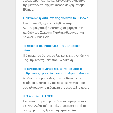
μεγαλύτερο πολιτικό και οικονομικό σκάνδαλο
της μεταπολίτευσης και αφορά σε χρηματισμό
Ελλήν...
Συγκλονίζει η κατάθεση της συζύγου του Γκιόλια
Έπειτα από 3,5 χρόνια κλήθηκε στην
Αντιτρομοκρατική η σύζυγος και μητέρα των
παιδιών του Σωκράτη Γκιόλια, Αδαμαντία, και
δήλωσε: «Μας έλεγ...
Το πείραμα του βατράχου που μας αφορά
όλους...
Η θεωρία του βατράχου λες και έχει επινοηθεί για
μας. Την ξέρετε; Είναι πολύ διδακτική.
Το τελειότερο εργαλείο που επινόησε ποτε ο
ανθρώπινος εγκέφαλος, είναι η Ελληνική γλώσσα.
Διαδυκτιακοί μου φίλοι, που υιοθετίσατε με
περίσσια ευκολία τον τρόπο επικοινωνίας που
σας πλάσαραν τα μιάσματα της νέας τάξης πρα...
U.S.A. καλεί...ALEXIS!
Ένα από τα πρώτα ραντεβού του αρχηγού του
ΣΥΡΙΖΑ Αλέξη Τσίπρα, μόλις επέστρεψε από τα
ιερά χώματα της Αργεντινής ήταν να δει