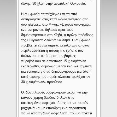
ζώνης, 30 χλμ., στην ανατολική Ουκρανία.
Η συμφωνία επιτεύχθηκε έπειτα από
διαπραγματεύσεις επτά ωρών ανάμεσα στις
δύο πλευρές, στο Μινσκ. «Εχουμε υπογράψει
ένα μνημόνιο», δήλωσε προς τους
δημοσιογράφους στο Κίεβο, ο πρώην πρόεδρος
της Ουκρανίας Λεονίντ Κούτσμα. Η συμφωνία
προβλέπει εννέα σημεία, μεταξύ των οποίων
περιλαμβάνεται η παύση της χρήσης των
όπλων και η απόσυρση του βαρέως
πυροβολικού σε απόσταση 15 χιλιομέτρων
εκατέρωθεν, σύμφωνα με τον ίδιο. «Αυτή είναι
μια ευκαιρία για να δημιουργήσουμε μια ζώνη
κατάπαυσης του πυρός πλάτους τουλάχιστον
30 χιλιομέτρων» πρόσθεσε.
Οι δύο πλευρές συμφώνησαν ακόμη να μην
κάνουν χρήση βαρέων όπλων στις
κατοικημένες περιοχές, όπως και να πετούν
μαχητικά και μη επανδρωμένα αεροσκάφη
πάνω από τη ζώνη ασφαλείας, που θα πρέπει