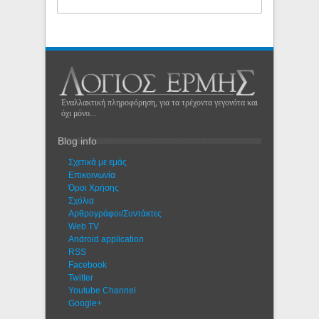
Εναλλακτική πληροφόρηση, για τα τρέχοντα γεγονότα και
όχι μόνο...
Blog info
Σχετικά με εμάς
Eπικοινωνία
Όροι Χρήσης
Σχόλια
Αρθρογράφοι/Συντάκτες
Web TV
Android application
RSS
Facebook
Twitter
Youtube Channel
Google+