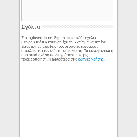
Σχόλια
Στο logiosermis.net δημοσιεύεται κάθε σχόλιο.
Θεωρούμε ότι ο καθένας έχει το δικαίωμα να εκφέρει
ελεύθερα τις απόψεις του, οι οποίες εκφράζουν
αποκλειστικά τον εκάστοτε σχολιαστή. Τα συκοφαντικά ή
υβριστικά σχόλια θα διαγράφονται χωρίς
προειδοποίηση. Περισσότερα στις
οδηγίες χρήσης
.