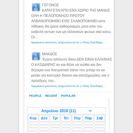
ΓΕΓΟΝΟΣ
ΚΑΤΑΓΕΤΑΙ ΑΠΟ ΕΝΑ ΧΩΡΙΟ ΤΗΣ ΜΑΝΗΣ.
ΟΛΗ Η ΠΕΛΟΠΟΝΗΣΟ ΠΡΩΤΟΥ
ΑΛΒΑΝΟΠΟΙΗΘΕΙ ΕΙΧΕ ΣΛΑΒΟΠΟΙΗΘΕΙ ούτε
πίθηκος θα έμενε καθαρόαιμος μετα απο την
εισβολή αυτών των μη ελληνικών φυλων εκεί κατω.
Οι...
Αμερικανοί ρατσιστές αναρωτιούνται αν ο Ηλίας Κασιδιάρης ανήκει στη λευκή φυλή... - Λόγιος Ερμής
ΜΑΚΔΟΣ
Έχουν απόλυτο δίκιο ΔΕΝ ΕΙΝΑΙ ΕΛΛΗΝΑΣ
Ο ΚΑΣΙΔΙΑΡΗΣ αν και θέλει να νιώθει και δεν
δέχομαι ενα πνευματικό τέκνο του χιτλερ να να
μιλάει για κατοχικό δανειο και αποζημιώσεις και ο
πρόεδρος του...
Αμερικανοί ρατσιστές αναρωτιούνται αν ο Ηλίας Κασιδιάρης ανήκει στη λευκή φυλή... - Λόγιος Ερμής
PEOPLE
RECENT
POPULAR
Κυρ
Δευ
Τρι
Τετ
Πεμ
Παρ
Σαβ