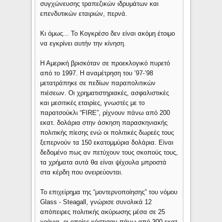
συγχώνευσης τραπεζικών ιδρυμάτων και
επενδυτικών εταιριών, περνά.
Κι όμως... Το Κογκρέσο δεν είναι ακόμη έτοιμο
να εγκρίνει αυτήν την κίνηση.
Η Αμερική βρισκόταν σε προεκλογικό πυρετό
από το 1997. Η αναμέτρηση του ’97-’98
μετατράπηκε σε πεδίων παραπολιτικών
πιέσεων. Οι χρηματιστηριακές, ασφαλιστικές
και μεσιτικές εταιρίες, γνωστές με το
παρατσούκλι “FIRE”, ρίχνουν πάνω από 200
εκατ. δολάρια στην άσκηση παρασκηνιακής
πολιτικής πίεσης ενώ οι πολιτικές δωρεές τους
ξεπερνούν τα 150 εκατομμύρια δολάρια. Είναι
δεδομένο πως αν πετύχουν τους σκοπούς τους,
τα χρήματα αυτά θα είναι ψίχουλα μπροστά
στα κέρδη που ονειρεύονται.
Το επιχείρημα της “μοντερνοποίησης” του νόμου
Glass - Steagall, γνώρισε συνολικά 12
απόπειρες πολιτικής ακύρωσης μέσα σε 25
χρόνια, οι οποίες κόστισαν πάνω από 300 εκατ