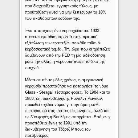
που διαχειρίζεται εγγυητικούς τίτλους, με
προϋπόθεση αυτοί να μην ξεπερνούν το 10%
των ακαθάριστων εσόδων της.
Ένα απαρχαιωμένο νομοσχέδιο του 1933
στέκεται εμπόδιο μπροστά στην οριστική
εξάπλωση των τραπεζών σε κάθε πιθανό
κερδοσκοπικό τομέα. Την ώρα που οι τράπεζες
λαμβάνουν από την FED τη μία αδειοδότηση
μετά την άλλη, η γερουσία παίζει το δικό της
παιχνίδι.
Μέσα σε πέντε μόλις χρόνια, η αμερικανική
γερουσία προσπάθησε να καταργήσει το νόμο
Glass - Steagall τέσσερις φορές. Το 1984 και το
1988, επί διακυβέρνησης Ρόναλντ Ρέιγκαν,
προωθεί σχέδια νόμου για την άρση κάθε
περιορισμού στις τραπεζικές κινήσεις, αλλά και
τις δύο φορές η Βουλή τις απορρίπτει. Επόμενη
προσπάθεια έγινε το 1991 υπό την
διακυβέρνηση του Τζόρτζ Μπους του
πρεσβυτέρου.