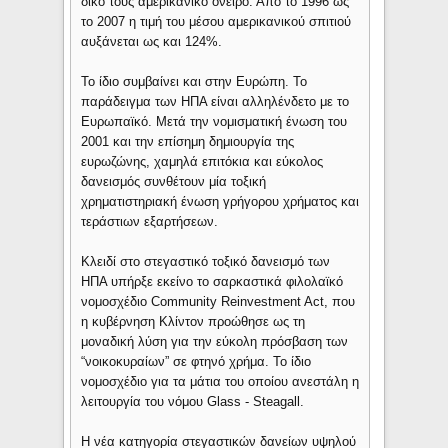
δικό τους αμερικανικό όνειρο. Από το 1996 ως
το 2007 η τιμή του μέσου αμερικανικού σπιτιού
αυξάνεται ως και 124%.
Το ίδιο συμβαίνει και στην Ευρώπη. Το
παράδειγμα των ΗΠΑ είναι αλληλένδετο με το
Ευρωπαϊκό. Μετά την νομισματική ένωση του
2001 και την επίσημη δημιουργία της
ευρωζώνης, χαμηλά επιτόκια και εύκολος
δανεισμός συνθέτουν μία τοξική
χρηματιστηριακή ένωση γρήγορου χρήματος και
τεράστιων εξαρτήσεων.
Κλειδί στο στεγαστικό τοξικό δανεισμό των
ΗΠΑ υπήρξε εκείνο το σαρκαστικά φιλολαϊκό
νομοσχέδιο Community Reinvestment Act, που
η κυβέρνηση Κλίντον προώθησε ως τη
μοναδική λύση για την εύκολη πρόσβαση των
“νοικοκυραίων” σε φτηνό χρήμα. Το ίδιο
νομοσχέδιο για τα μάτια του οποίου ανεστάλη η
λειτουργία του νόμου Glass - Steagall.
Η νέα κατηγορία στεγαστικών δανείων υψηλού