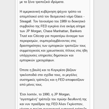
με τα ξένα τραπεζικά ιδρύματα.
Η αμερικανική κυβέρνηση ψάχνει τρόπο να
απεμπλακεί από τον δεσμευτικό νόμο Glass -
Steagall. Τον Ιανουάριο του 1989 το διοικητικό
συμβούλιο της FED εγκρίνει ένα ακόμη αίτημα
των JP Morgan, Chase Manhattan, Bankers
Trust και Citicorp για περαιτέρω άνοιγμα των
περιορισμών, συμπεριλαμβάνοντας στις
δραστηριότητες των εμπορικών τραπεζών τους
συμμετοχικούς και χρεωστικούς τίτλους στις ήδη
υπάρχουσες υπηρεσίες δημοτικών και
εμπορικών χρεογράφων.
Όποτε η βουλή και το Κογκρέσο βάζουν
τρικλοποδιά στα σχέδια τους, οι μεγάλες
συστημικές τράπεζες και η FED αποφασίζουν
από μόνες τους.
Έτσι λοιπόν, το 1990, η JP Morgan,
“αγαπημένη” τράπεζα του πρώην διευθυντή της
και νυν προέδρου της FED Άλαν Γκρίνσπαν,
γίνεται η πρώτη αμερικανική εμπορική τράπεζα