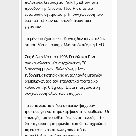
πολυτελές ξενοδοχείο Park Hyatt τον τότε
πρόεδρο της Citicorp, Τζον Ριντ, με μία
εντυπωσιακή πρόταση. Τη συγχώνευση των
δύο τραπεζικών και επενδυτικών τους
γιγάντων.
Το μήνυμα έχει δοθεί. Κανείς δεν κάνει πλέον
ότι του λέει ο νόμος, αλλά ότι διατάζει η FED.
Στις 6 Απριλίου του 1998 Γουέιλ και Ριντ
ανακοινώνουν μία συγχώνευση 70
δισεκατομμυρίων δολαρίων, μέσω
ενδοχρηματιστηριακής ανταλλαγής μετοχών,
δημιουργώντας τον επενδυτικό τραπεζικό
κολοσσό της Citigroup. Είναι η μεγαλύτερη
συγχώνευση όλων των εποχών.
Τα επιτελεία των δύο εταιριών ψάχνουν
τρόπους για να παρακάμψουν τη νομοθεσία. Οι
επιλογές του νομοθέτη δεν είναι πολλές. Είτε
θα παγώσει τη συμφωνία, είτε θα υποχρεώσει
τις εταιρίες να απαλλαγούν από τις
παράλληλες και άρα παράνομες