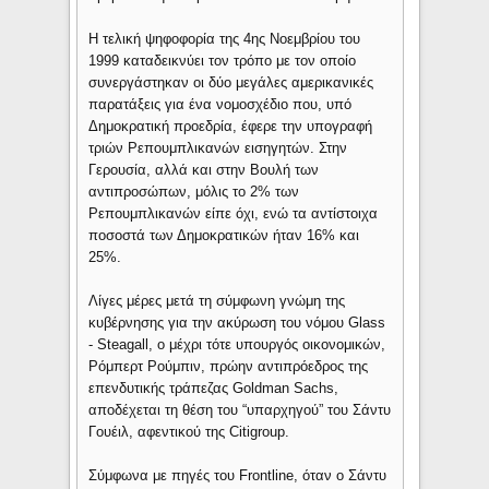
Η τελική ψηφοφορία της 4ης Νοεμβρίου του
1999 καταδεικνύει τον τρόπο με τον οποίο
συνεργάστηκαν οι δύο μεγάλες αμερικανικές
παρατάξεις για ένα νομοσχέδιο που, υπό
Δημοκρατική προεδρία, έφερε την υπογραφή
τριών Ρεπουμπλικανών εισηγητών. Στην
Γερουσία, αλλά και στην Βουλή των
αντιπροσώπων, μόλις το 2% των
Ρεπουμπλικανών είπε όχι, ενώ τα αντίστοιχα
ποσοστά των Δημοκρατικών ήταν 16% και
25%.
Λίγες μέρες μετά τη σύμφωνη γνώμη της
κυβέρνησης για την ακύρωση του νόμου Glass
- Steagall, ο μέχρι τότε υπουργός οικονομικών,
Ρόμπερτ Ρούμπιν, πρώην αντιπρόεδρος της
επενδυτικής τράπεζας Goldman Sachs,
αποδέχεται τη θέση του “υπαρχηγού” του Σάντυ
Γουέιλ, αφεντικού της Citigroup.
Σύμφωνα με πηγές του Frontline, όταν ο Σάντυ