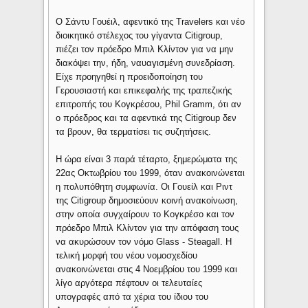
Ο Σάντυ Γουέιλ, αφεντικό της Travelers και νέο
διοικητικό στέλεχος του γίγαντα Citigroup,
πιέζει τον πρόεδρο Μπιλ Κλίντον για να μην
διακόψει την, ήδη, ναυαγισμένη συνεδρίαση.
Είχε προηγηθεί η προειδοποίηση του
Γερουσιαστή και επικεφαλής της τραπεζικής
επιτροπής του Κογκρέσου, Phil Gramm, ότι αν
ο πρόεδρος και τα αφεντικά της Citigroup δεν
τα βρουν, θα τερματίσει τις συζητήσεις.
Η ώρα είναι 3 παρά τέταρτο, ξημερώματα της
22ας Οκτωβρίου του 1999, όταν ανακοινώνεται
η πολυπόθητη συμφωνία. Οι Γουείλ και Ριντ
της Citigroup δημοσιεύουν κοινή ανακοίνωση,
στην οποία συγχαίρουν το Κογκρέσο και τον
πρόεδρο Μπιλ Κλίντον για την απόφαση τους
να ακυρώσουν τον νόμο Glass - Steagall. Η
τελική μορφή του νέου νομοσχεδίου
ανακοινώνεται στις 4 Νοεμβρίου του 1999 και
λίγο αργότερα πέφτουν οι τελευταίες
υπογραφές από τα χέρια του ίδιου του