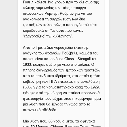
Γουέιλ κάλεσε ένα χρόνο πριν το κλείσιμο της
τελικής συμφωνίας τον, τότε, υπουργό
οικονομικών Ρόμπερτ Ρούμπιν για να του
ανακοινώσει τη συγχώνευση των δύο
τραπεζικών κολοσσών, ο υπουργός τού είπε
κοροϊδευτικά ότι “με αυτό που κάνεις
“εξαγοράζεις” την κυβέρνηση”.
Από το Τραπεζικό νομοσχέδιο έκτακτης
ανάγκης του Φράνκλιν Ρούζβελτ, κομμάτι του
οποίου είναι και ο νόμος Glass - Steagall του
1933, κύλησε αμέτρητο νερό στο αυλάκι. Ο
πλήρης διαχωρισμός των εμπορικών τραπεζών
από τα επενδυτικά ιδρύματα, στα οποία η τότε
κυβέρνηση των ΗΠΑ επέρριψε την μεγαλύτερη
ευθύνη για το χρηματιστηριακό κραχ του 1929,
φάνηκε από την κίνηση να παύσει προσωρινά
η λειτουργία τους μέχρις ότου η κυβέρνηση βρει
μία λύση που θα έβγαζε τη χώρα από το
οικονομικό αδιέξοδο.
Μία λύση που, 66 χρόνια μετά, τα αφεντικά
των JP Morgan, Citicorp, Bankers Trust, Chase