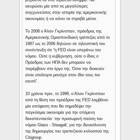
ακυρώσει μία από τις μεγαλύτερες
συγχωνεύσεις στην ιστορία της αμερικανικής
οικονομίας ή να κάνει τα στραβά μάτια.
Το 2008 ο Άλαν Γκρίνσπαν, πρόεδρος της
Αμερικανικής Ομοσπονδιακή τράπεζας από το
1987 ως το 2006 δηλώνει σε τηλεοπτική του
συνέντευξη ότι “η FED είναι υπεράνω του
νόμου. Ούτε η κυβέρνηση, ούτε ο ίδιος ο
Πρόεδρος των ΗΠΑ δεν μπορούν να
παρέμβουν στο έργο της. Όσοι την διοικούν
είναι υπόλογοι μονάχα στον ίδιο τους τον
εαυτό”.
10 χρόνια πριν, το 1998, ο Άλαν Γκρίνσπαν
από τη θέση του προέδρου της FED λαμβάνει
μία απόφαση που θα σημαδέψει την
παγκόσμια οικονομία για την επόμενη
δεκαπενταετία: την προσωρινή παύση του
νόμου Glass - Steagall, για την διευκόλυνση
της δημιουργίας του τραπεζικού κολοσσού της
Citigroup.