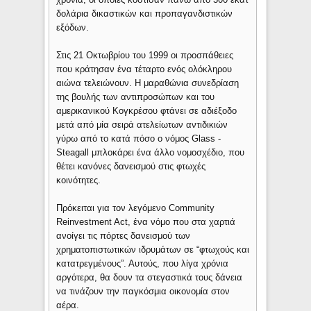
δολάρια δικαστικών και προπαγανδιστικών
εξόδων.
Στις 21 Οκτωβρίου του 1999 οι προσπάθειες
που κράτησαν ένα τέταρτο ενός ολόκληρου
αιώνα τελειώνουν. Η μαραθώνια συνεδρίαση
της βουλής των αντιπροσώπων και του
αμερικανικού Κογκρέσου φτάνει σε αδιέξοδο
μετά από μία σειρά ατελείωτων αντιδικιών
γύρω από το κατά πόσο ο νόμος Glass -
Steagall μπλοκάρει ένα άλλο νομοσχέδιο, που
θέτει κανόνες δανεισμού στις φτωχές
κοινότητες.
Πρόκειται για τον λεγόμενο Community
Reinvestment Act, ένα νόμο που στα χαρτιά
ανοίγει τις πόρτες δανεισμού των
χρηματοπιστωτικών ιδρυμάτων σε “φτωχούς και
κατατρεγμένους”. Αυτούς, που λίγα χρόνια
αργότερα, θα δουν τα στεγαστικά τους δάνεια
να τινάζουν την παγκόσμια οικονομία στον
αέρα.