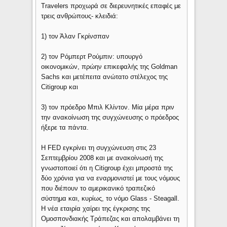
Travelers προχωρά σε διερευνητικές επαφές με
τρεις ανθρώπους- κλειδιά:
1) τον Άλαν Γκρίνσπαν
2) τον Ρόμπερτ Ρούμπιν: υπουργό
οικονομικών, πρώην επικεφαλής της Goldman
Sachs και μετέπειτα ανώτατο στέλεχος της
Citigroup και
3) τον πρόεδρο Μπιλ Κλίντον. Μία μέρα πριν
την ανακοίνωση της συγχώνευσης ο πρόεδρος
ήξερε τα πάντα.
Η FED εγκρίνει τη συγχώνευση στις 23
Σεπτεμβρίου 2008 και με ανακοίνωσή της
γνωστοποιεί ότι η Citigroup έχει μπροστά της
δύο χρόνια για να εναρμονιστεί με τους νόμους
που διέπουν το αμερικανικό τραπεζικό
σύστημα και, κυρίως, το νόμο Glass - Steagall.
Η νέα εταιρία χαίρει της έγκρισης της
Ομοσπονδιακής Τράπεζας και απολαμβάνει τη