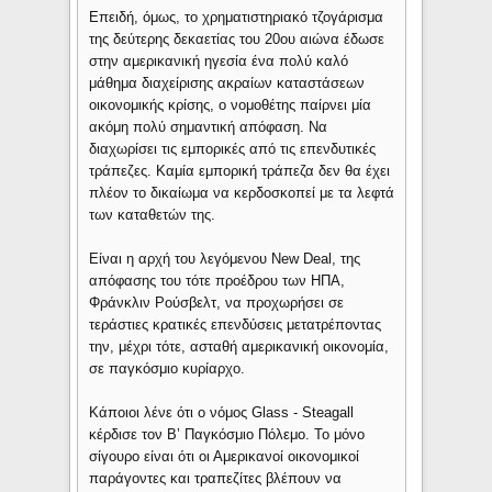
Επειδή, όμως, το χρηματιστηριακό τζογάρισμα
της δεύτερης δεκαετίας του 20ου αιώνα έδωσε
στην αμερικανική ηγεσία ένα πολύ καλό
μάθημα διαχείρισης ακραίων καταστάσεων
οικονομικής κρίσης, ο νομοθέτης παίρνει μία
ακόμη πολύ σημαντική απόφαση. Να
διαχωρίσει τις εμπορικές από τις επενδυτικές
τράπεζες. Καμία εμπορική τράπεζα δεν θα έχει
πλέον το δικαίωμα να κερδοσκοπεί με τα λεφτά
των καταθετών της.
Είναι η αρχή του λεγόμενου New Deal, της
απόφασης του τότε προέδρου των ΗΠΑ,
Φράνκλιν Ρούσβελτ, να προχωρήσει σε
τεράστιες κρατικές επενδύσεις μετατρέποντας
την, μέχρι τότε, ασταθή αμερικανική οικονομία,
σε παγκόσμιο κυρίαρχο.
Κάποιοι λένε ότι ο νόμος Glass - Steagall
κέρδισε τον Β’ Παγκόσμιο Πόλεμο. Το μόνο
σίγουρο είναι ότι οι Αμερικανοί οικονομικοί
παράγοντες και τραπεζίτες βλέπουν να