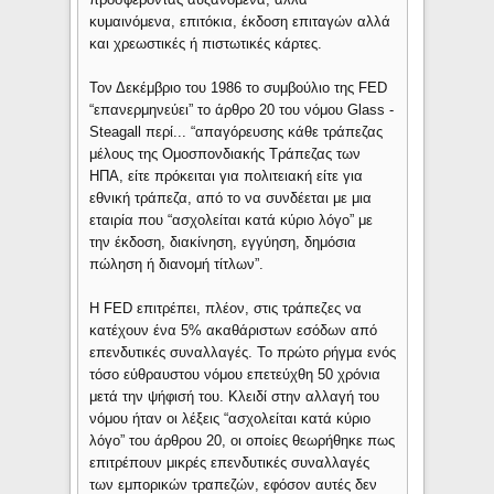
κυμαινόμενα, επιτόκια, έκδοση επιταγών αλλά
και χρεωστικές ή πιστωτικές κάρτες.
Τον Δεκέμβριο του 1986 το συμβούλιο της FED
“επανερμηνεύει” το άρθρο 20 του νόμου Glass -
Steagall περί... “απαγόρευσης κάθε τράπεζας
μέλους της Ομοσπονδιακής Τράπεζας των
ΗΠΑ, είτε πρόκειται για πολιτειακή είτε για
εθνική τράπεζα, από το να συνδέεται με μια
εταιρία που “ασχολείται κατά κύριο λόγο” με
την έκδοση, διακίνηση, εγγύηση, δημόσια
πώληση ή διανομή τίτλων”.
Η FED επιτρέπει, πλέον, στις τράπεζες να
κατέχουν ένα 5% ακαθάριστων εσόδων από
επενδυτικές συναλλαγές. Το πρώτο ρήγμα ενός
τόσο εύθραυστου νόμου επετεύχθη 50 χρόνια
μετά την ψήφισή του. Κλειδί στην αλλαγή του
νόμου ήταν οι λέξεις “ασχολείται κατά κύριο
λόγο” του άρθρου 20, οι οποίες θεωρήθηκε πως
επιτρέπουν μικρές επενδυτικές συναλλαγές
των εμπορικών τραπεζών, εφόσον αυτές δεν