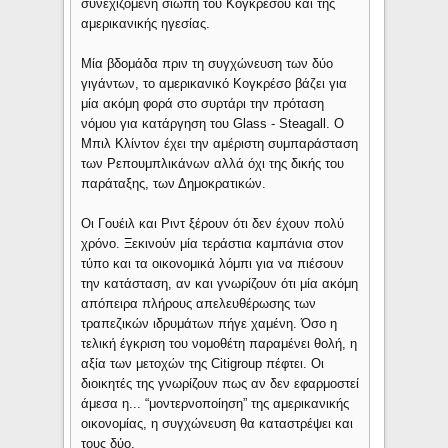
συνεχιζόμενη σιωπή του Κογκρέσου και της
αμερικανικής ηγεσίας.
Μία βδομάδα πριν τη συγχώνευση των δύο
γιγάντων, το αμερικανικό Κογκρέσο βάζει για
μία ακόμη φορά στο συρτάρι την πρόταση
νόμου για κατάργηση του Glass - Steagall. Ο
Μπιλ Κλίντον έχει την αμέριστη συμπαράσταση
των Ρεπουμπλικάνων αλλά όχι της δικής του
παράταξης, των Δημοκρατικών.
Οι Γουέιλ και Ριντ ξέρουν ότι δεν έχουν πολύ
χρόνο. Ξεκινούν μία τεράστια καμπάνια στον
τύπο και τα οικονομικά λόμπι για να πιέσουν
την κατάσταση, αν και γνωρίζουν ότι μία ακόμη
απόπειρα πλήρους απελευθέρωσης των
τραπεζικών ιδρυμάτων πήγε χαμένη. Όσο η
τελική έγκριση του νομοθέτη παραμένει θολή, η
αξία των μετοχών της Citigroup πέφτει. Οι
διοικητές της γνωρίζουν πως αν δεν εφαρμοστεί
άμεσα η... “μοντερνοποίηση” της αμερικανικής
οικονομίας, η συγχώνευση θα καταστρέψει και
τους δύο.