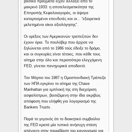
βασικά πράγματα είχαν αλλάξει από το
μακρινό 1933: η αποτελεσματικότητα της
Επιτροπής Κεφαλαιαγοράς, οι άψογα
καταρτισμένοι επενδυτές και οι... “εξαιρετικά
μελετημένοι οίκοι αξιολόγησης”.
Οι ορέξεις των Αμερικανών τραπεζιτών δεν
έχουν όρια. Το πουλόβερ που άρχισε να
ξηλώνεται από το 1986 τούς έδειξε το δρόμο,
και οι συγκυρίες είναι τέτοιες, που κάθε τους
αίτημα στην όλο και περισσότερο ελεγχόμενη
FED, γίνεται πανηγυρικά αποδεκτό.
Τον Μάρτιο του 1987 η Ομοσπονδιακή Τράπεζα
των ΗΠΑ εγκρίνει το αίτημα της Chase
Manhattan για εμπλοκή της στη διαχείριση
ασφαλίστρων, βασιζόμενη στην ίδια ακριβώς
απόφαση που ελήφθη για λογαριασμό της
Bankers Trusts.
Παρά το γεγονός ότι το διοικητικό συμβούλιο
της FED κρατά μία τυπικά ανήσυχη στάση
απέναντι στην παραβίαση του κανονισμού για