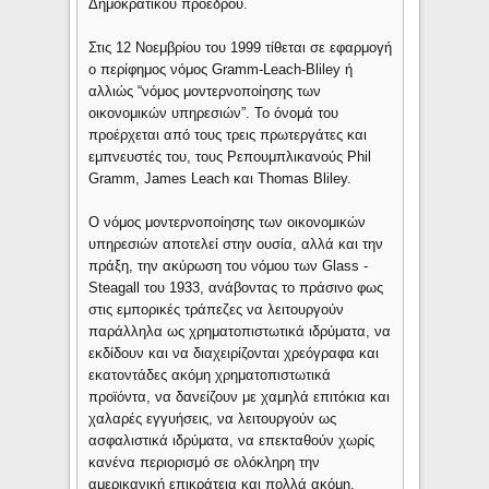
Δημοκρατικού προέδρου.
Στις 12 Νοεμβρίου του 1999 τίθεται σε εφαρμογή
ο περίφημος νόμος Gramm-Leach-Bliley ή
αλλιώς “νόμος μοντερνοποίησης των
οικονομικών υπηρεσιών”. Το όνομά του
προέρχεται από τους τρεις πρωτεργάτες και
εμπνευστές του, τους Ρεπουμπλικανούς Phil
Gramm, James Leach και Thomas Bliley.
Ο νόμος μοντερνοποίησης των οικονομικών
υπηρεσιών αποτελεί στην ουσία, αλλά και την
πράξη, την ακύρωση του νόμου των Glass -
Steagall του 1933, ανάβοντας το πράσινο φως
στις εμπορικές τράπεζες να λειτουργούν
παράλληλα ως χρηματοπιστωτικά ιδρύματα, να
εκδίδουν και να διαχειρίζονται χρεόγραφα και
εκατοντάδες ακόμη χρηματοπιστωτικά
προϊόντα, να δανείζουν με χαμηλά επιτόκια και
χαλαρές εγγυήσεις, να λειτουργούν ως
ασφαλιστικά ιδρύματα, να επεκταθούν χωρίς
κανένα περιορισμό σε ολόκληρη την
αμερικανική επικράτεια και πολλά ακόμη.