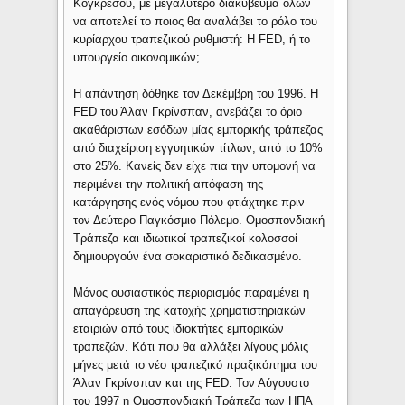
Κογκρέσου, με μεγαλύτερο διακύβευμα όλων
να αποτελεί το ποιος θα αναλάβει το ρόλο του
κυρίαρχου τραπεζικού ρυθμιστή: Η FED, ή το
υπουργείο οικονομικών;
Η απάντηση δόθηκε τον Δεκέμβρη του 1996. Η
FED του Άλαν Γκρίνσπαν, ανεβάζει το όριο
ακαθάριστων εσόδων μίας εμπορικής τράπεζας
από διαχείριση εγγυητικών τίτλων, από το 10%
στο 25%. Κανείς δεν είχε πια την υπομονή να
περιμένει την πολιτική απόφαση της
κατάργησης ενός νόμου που φτιάχτηκε πριν
τον Δεύτερο Παγκόσμιο Πόλεμο. Ομοσπονδιακή
Τράπεζα και ιδιωτικοί τραπεζικοί κολοσσοί
δημιουργούν ένα σοκαριστικό δεδικασμένο.
Μόνος ουσιαστικός περιορισμός παραμένει η
απαγόρευση της κατοχής χρηματιστηριακών
εταιριών από τους ιδιοκτήτες εμπορικών
τραπεζών. Κάτι που θα αλλάξει λίγους μόλις
μήνες μετά το νέο τραπεζικό πραξικόπημα του
Άλαν Γκρίνσπαν και της FED. Τον Αύγουστο
του 1997 η Ομοσπονδιακή Τράπεζα των ΗΠΑ