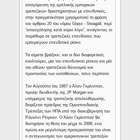
απαγόρευση της εμπλοκής εμπορικών
τραπεζικών δραστηριοτήτων με επενδυτικές,
στην πραγματικότητα χρησιμοποιεί τη φράση
του άρθρου 20 του νόμου Glass - Steagall, περί
“απασχόλησης κατά κύριο λόγο”, ανοίγοντας το
παράθυρο σε τραπεζικές επενδύσεις που
εμπεριέχουν επενδυτικό ρίσκο.
Τα αίματα βράζουν, και οι δύο διαφορετικές
κουλτούρες, μία του επενδυτικού ρίσκου και μία
του αθώου τραπεζικού δανεισμού και
προστασίας των καταθέσεων, πάνε περίπατο.
Τον Αύγουστο του 1987 ο Άλαν Γκρίνσπαν,
πρώην διευθυντής της JP Morgan και
υπέρμαχος της τραπεζικής απελευθέρωσης,
διορίζεται πρόεδρος της Ομοσπονδιακής
Τράπεζας των ΗΠΑ υπό την διακυβέρνηση του
Ρόναλντ Ρέιγκαν. Ο Άλαν Γκρίνσπαν θα
διατηρήσει τη θέση του μέχρι το 2008, ενώ
πρώτη και μεγαλύτερη προτεραιότητα του είναι
ο ανταγωνισμός των αμερικανικών τραπεζών