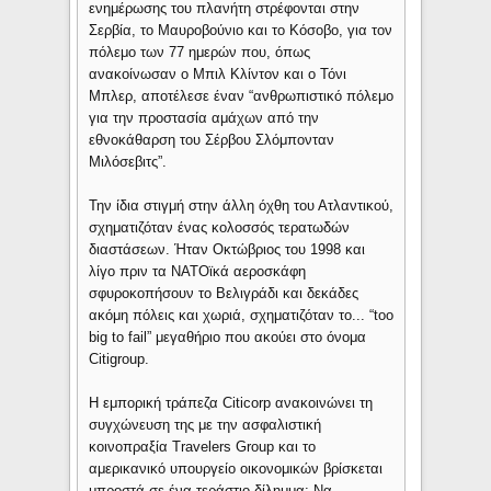
ενημέρωσης του πλανήτη στρέφονται στην
Σερβία, το Μαυροβούνιο και το Κόσοβο, για τον
πόλεμο των 77 ημερών που, όπως
ανακοίνωσαν ο Μπιλ Κλίντον και ο Τόνι
Μπλερ, αποτέλεσε έναν “ανθρωπιστικό πόλεμο
για την προστασία αμάχων από την
εθνοκάθαρση του Σέρβου Σλόμπονταν
Μιλόσεβιτς”.
Την ίδια στιγμή στην άλλη όχθη του Ατλαντικού,
σχηματιζόταν ένας κολοσσός τερατωδών
διαστάσεων. Ήταν Οκτώβριος του 1998 και
λίγο πριν τα ΝΑΤΟϊκά αεροσκάφη
σφυροκοπήσουν το Βελιγράδι και δεκάδες
ακόμη πόλεις και χωριά, σχηματιζόταν το... “too
big to fail” μεγαθήριο που ακούει στο όνομα
Citigroup.
Η εμπορική τράπεζα Citicorp ανακοινώνει τη
συγχώνευση της με την ασφαλιστική
κοινοπραξία Travelers Group και το
αμερικανικό υπουργείο οικονομικών βρίσκεται
μπροστά σε ένα τεράστιο δίλημμα: Να