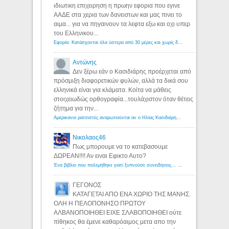
ιδιωτικη επιχειρηση η πρωην εφορια που εγινε
ΑΑΔΕ στα χερια των δανειστων και μας πινει το
αιμα... για να πηγαινουν τα λεφτα εξω και οχι υπερ
του Ελληνικου...
Εφορία: Κατάσχονται όλα ύστερα από 30 μέρες και χωρίς δικαστικές αποφάσεις - Λόγιος Ερμής
Αντώνης
Δεν ξέρω εάν ο Κασιδιάρης προέρχεται από
πρόσμιξη διαφορετικών φυλών, αλλά τα δικά σου
ελληνικά είναι για κλάματα. Κοίτα να μάθεις
στοιχειωδώς ορθογραφία...τουλάχιστον όταν θέτεις
ζήτημα για την...
Αμερικανοί ρατσιστές αναρωτιούνται αν ο Ηλίας Κασιδιάρης ανήκει στη λευκή φυλή... - Λόγιος Ερμής
Νικολαος46
Πως μπορουμε να το κατεβασουμε
ΔΩΡΕΑΝ!!!! Αν ειναι Εφικτο Αυτο?
Ένα βιβλίο που πολεμήθηκε γιατί ξυπνούσε συνειδήσεις... - Λόγιος Ερμής | Η γνώση ξεκινάει με την αναζήτηση...
ΓΕΓΟΝΟΣ
ΚΑΤΑΓΕΤΑΙ ΑΠΟ ΕΝΑ ΧΩΡΙΟ ΤΗΣ ΜΑΝΗΣ.
ΟΛΗ Η ΠΕΛΟΠΟΝΗΣΟ ΠΡΩΤΟΥ
ΑΛΒΑΝΟΠΟΙΗΘΕΙ ΕΙΧΕ ΣΛΑΒΟΠΟΙΗΘΕΙ ούτε
πίθηκος θα έμενε καθαρόαιμος μετα απο την