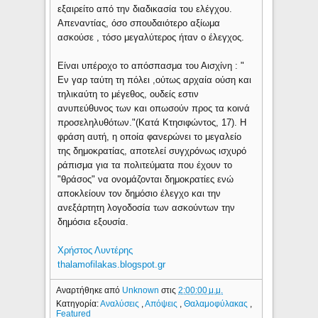
εξαιρείτο από την διαδικασία του ελέγχου.
Απεναντίας, όσο σπουδαιότερο αξίωμα
ασκούσε , τόσο μεγαλύτερος ήταν ο έλεγχος.
Είναι υπέροχο το απόσπασμα του Αισχίνη : "
Εν γαρ ταύτη τη πόλει ,ούτως αρχαία ούση και
τηλικαύτη το μέγεθος, ουδείς εστιν
ανυπεύθυνος των και οπωσούν προς τα κοινά
προσεληλυθότων."(Κατά Κτησιφώντος, 17). Η
φράση αυτή, η οποία φανερώνει το μεγαλείο
της δημοκρατίας, αποτελεί συγχρόνως ισχυρό
ράπισμα για τα πολιτεύματα που έχουν το
"θράσος" να ονομάζονται δημοκρατίες ενώ
αποκλείουν τον δημόσιο έλεγχο και την
ανεξάρτητη λογοδοσία των ασκούντων την
δημόσια εξουσία.
Χρήστος Λυντέρης
thalamofilakas.blogspot.gr
Αναρτήθηκε από
Unknown
στις
2:00:00 μ.μ.
Κατηγορία:
Αναλύσεις
,
Απόψεις
,
Θαλαμοφύλακας
,
Featured