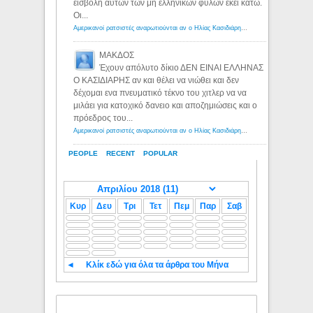
εισβολή αυτών των μη ελληνικών φυλων εκεί κατω.
Οι...
Αμερικανοί ρατσιστές αναρωτιούνται αν ο Ηλίας Κασιδιάρης ανήκει στη λευκή φυλή... - Λόγιος Ερμής
ΜΑΚΔΟΣ
Έχουν απόλυτο δίκιο ΔΕΝ ΕΙΝΑΙ ΕΛΛΗΝΑΣ
Ο ΚΑΣΙΔΙΑΡΗΣ αν και θέλει να νιώθει και δεν
δέχομαι ενα πνευματικό τέκνο του χιτλερ να να
μιλάει για κατοχικό δανειο και αποζημιώσεις και ο
πρόεδρος του...
Αμερικανοί ρατσιστές αναρωτιούνται αν ο Ηλίας Κασιδιάρης ανήκει στη λευκή φυλή... - Λόγιος Ερμής
PEOPLE
RECENT
POPULAR
Κυρ
Δευ
Τρι
Τετ
Πεμ
Παρ
Σαβ
◄
Κλίκ εδώ για όλα τα άρθρα του Μήνα