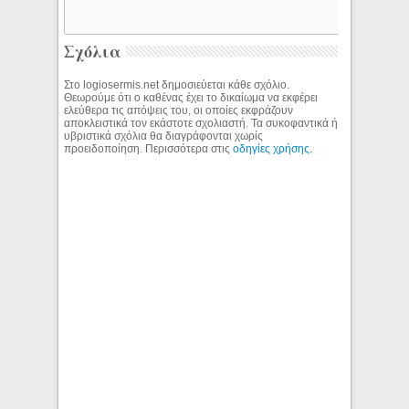
Σχόλια
Στο logiosermis.net δημοσιεύεται κάθε σχόλιο.
Θεωρούμε ότι ο καθένας έχει το δικαίωμα να εκφέρει
ελεύθερα τις απόψεις του, οι οποίες εκφράζουν
αποκλειστικά τον εκάστοτε σχολιαστή. Τα συκοφαντικά ή
υβριστικά σχόλια θα διαγράφονται χωρίς
προειδοποίηση. Περισσότερα στις
οδηγίες χρήσης
.