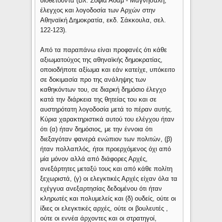
υιοθετούντα (Βλ. Σοφία Αδάμ - Μαγνήσαλη,
έλεγχος και λογοδοσία των Αρχών στην
Αθηναϊκή Δημοκρατία, εκδ. Σάκκουλα, σελ.
122-123).
Από τα παραπάνω είναι προφανές ότι κάθε
αξιωματούχος της αθηναϊκής δημοκρατίας,
οποιοδήποτε αξίωμα και εάν κατείχε, υπόκειτο
σε δοκιμασία προ της ανάληψης των
καθηκόντων του, σε διαρκή δημόσιο έλεγχο
κατά την διάρκεια της θητείας του και σε
αυστηρότατη λογοδοσία μετά το πέραν αυτής.
Κύρια χαρακτηριστικά αυτού του ελέγχου ήταν
ότι (α) ήταν δημόσιος, με την έννοια ότι
διεξαγόταν φανερά ενώπιον των πολιτών, (β)
ήταν πολλαπλός, ήτοι προερχόμενος όχι από
μία μόνον αλλά από διάφορες Αρχές,
ανεξάρτητες μεταξύ τους και από κάθε πολίτη
ξεχωριστά, (γ) οι ελεγκτικές Αρχές είχαν όλα τα
εχέγγυα ανεξαρτησίας δεδομένου ότι ήταν
κληρωτές και πολυμελείς και (δ) ουδείς, ούτε οι
ίδιες οι ελεγκτικές αρχές, ούτε οι βουλευτές ,
ούτε οι εννέα άρχοντες και οι στρατηγοί,