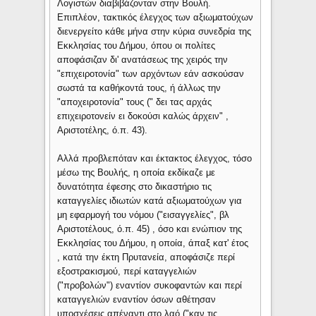
Λογιστών διαβιβάζονταν στην Βουλή.
Επιπλέον, τακτικός έλεγχος των αξιωματούχων
διενεργείτο κάθε μήνα στην κύρια συνεδρία της
Εκκλησίας του Δήμου, όπου οι πολίτες
αποφάσιζαν δι' ανατάσεως της χειρός την
"επιχειροτονία" των αρχόντων εάν ασκούσαν
σωστά τα καθήκοντά τους, ή άλλως την
"αποχειροτονία" τους (" δει τας αρχάς
επιχειροτονείν ει δοκούσι καλώς άρχειν" ,
Αριστοτέλης, ό.π. 43).
Αλλά προβλεπόταν και έκτακτος έλεγχος, τόσο
μέσω της Βουλής, η οποία εκδίκαζε με
δυνατότητα έφεσης στο δικαστήριο τις
καταγγελίες ιδιωτών κατά αξιωματούχων για
μη εφαρμογή του νόμου ("εισαγγελίες", βλ
Αριστοτέλους, ό.π. 45) , όσο και ενώπιον της
Εκκλησίας του Δήμου, η οποία, άπαξ κατ' έτος
, κατά την έκτη Πρυτανεία, αποφάσιζε περί
εξοστρακισμού, περί καταγγελιών
("προβολών") εναντίον συκοφαντών και περί
καταγγελιών εναντίον όσων αθέτησαν
υποσχέσεις απέναντι στο λαό ("καν τις