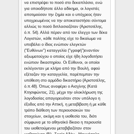
να επιστρέψει το ποσό στο δεκαπλάσιο, ενώ
για οποιοδήποτε άλλο αδίκημα, οι λογιστές
αποτιμούσαν την ζημία και ο υπόχρεος ήταν
υποχρεωμένος να την αποκαταστήσει σύντομα
αλλιώς το ποσό διπλασιαζόταν (Αριστοτέλης,
ό.π. 54). Αλλά πέραν από τον έλεγχο των δέκα
Λογιστών, κάθε πολίτης είχε το δικαίωμα να
υποβάλει ο ίδιος ενώπιον ελεγκτών
("Ευθύνων") καταγγελία ("γραφή")εναντίον
αξιωματούχου ο οποίος είχε ήδη λογοδοτήσει
ενώπιον δικαστηρίου. Οι Εύθυνοι, οι οποίοι
εκλέγονταν με κλήρο από την Βουλή, αφού
εξέταζαν την καταγγελία, παρέπεμπαν την
υπόθεση στο αρμόδιο δικαστήριο (Αριστοτέλης,
ό.π.48). Όπως αναφέρει ο Αισχίνης (Κατά
Κτησιφώντος, 21), μέχρι την ολοκλήρωση της
λογοδοσίας απαγορευόταν στον υπόλογο η
έξοδος από την Αττική, η μεταβίβαση ή με κάθε
τρόπο διάθεση των περιουσιακών του
στοιχείων, ακόμη και η υιοθεσία του, διότι
σύμφωνα με το αθηναϊκό δίκαιο η περιουσία
του υιοθετούμενου μεταβιβαζόταν στον