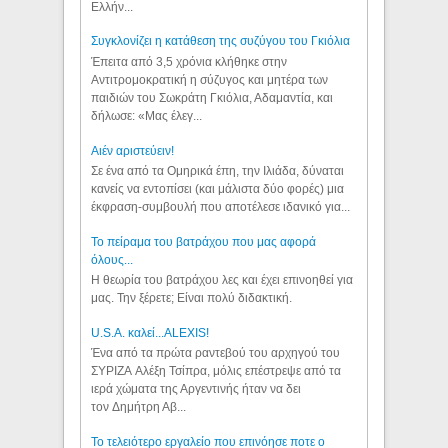
Ελλήν...
Συγκλονίζει η κατάθεση της συζύγου του Γκιόλια
Έπειτα από 3,5 χρόνια κλήθηκε στην
Αντιτρομοκρατική η σύζυγος και μητέρα των
παιδιών του Σωκράτη Γκιόλια, Αδαμαντία, και
δήλωσε: «Μας έλεγ...
Aιέν αριστεύειν!
Σε ένα από τα Ομηρικά έπη, την Ιλιάδα, δύναται
κανείς να εντοπίσει (και μάλιστα δύο φορές) μια
έκφραση-συμβουλή που αποτέλεσε ιδανικό για...
Το πείραμα του βατράχου που μας αφορά
όλους...
Η θεωρία του βατράχου λες και έχει επινοηθεί για
μας. Την ξέρετε; Είναι πολύ διδακτική.
U.S.A. καλεί...ALEXIS!
Ένα από τα πρώτα ραντεβού του αρχηγού του
ΣΥΡΙΖΑ Αλέξη Τσίπρα, μόλις επέστρεψε από τα
ιερά χώματα της Αργεντινής ήταν να δει
τον Δημήτρη Αβ...
Το τελειότερο εργαλείο που επινόησε ποτε ο