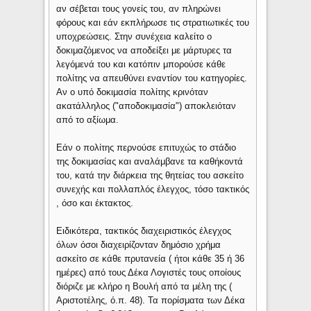
αν σέβεται τους γονείς του, αν πληρώνει
φόρους και εάν εκπλήρωσε τις στρατιωτικές του
υποχρεώσεις. Στην συνέχεια καλείτο ο
δοκιμαζόμενος να αποδείξει με μάρτυρες τα
λεγόμενά του και κατόπιν μπορούσε κάθε
πολίτης να απευθύνει εναντίον του κατηγορίες.
Αν ο υπό δοκιμασία πολίτης κρινόταν
ακατάλληλος ("αποδοκιμασία") αποκλειόταν
από το αξίωμα.
Εάν ο πολίτης περνούσε επιτυχώς το στάδιο
της δοκιμασίας και αναλάμβανε τα καθήκοντά
του, κατά την διάρκεια της θητείας του ασκείτο
συνεχής και πολλαπλός έλεγχος, τόσο τακτικός
, όσο και έκτακτος.
Ειδικότερα, τακτικός διαχειριστικός έλεγχος
όλων όσοι διαχειρίζονταν δημόσιο χρήμα
ασκείτο σε κάθε πρυτανεία ( ήτοι κάθε 35 ή 36
ημέρες) από τους Δέκα Λογιστές τους οποίους
διόριζε με κλήρο η Βουλή από τα μέλη της (
Αριστοτέλης, ό.π. 48). Τα πορίσματα των Δέκα