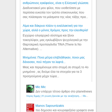
ανθρώπινος εγκέφαλος, είναι η Ελληνική γλώσσα.
Διαδυκτιακοί μου φίλοι, που υιοθετίσατε με
περίσσια ευκολία τον τρόπο επικοινωνίας που
σας πλάσαραν τα μιάσματα της νέας τάξης πρα...
Αίμα και δάκρυα πλέον η εναλλακτική για την
χώρα, αλλά ο μόνος δρόμος προς την ελευθερία!
Εγχώριο ολιγαρχικό σύστημα και ξένοι
τοκογλύφοι, μας εγκλωβίζουν ψυχολογικά με την
Θαρτσερική προπαγάνδα TINA (There Is No
Alternative). ...
Μνημόνια: Ποια μέτρα επιβλήθηκαν, ποιοι μας
δάνεισαν, πού πήγαν τα λεφτά...
Μιας και περιμένουμε απο στιγμή σε στιγμή το 4ο
μνημόνιο , ας δούμε όλα τα στοιχεία για τα 3
προηγούμενα μέχρι τώρα...
Mic Mic
Δεν υπάρχει τέτοιο άρθρο στο planetnews
Λόγιος Ερμής | Η γνώση ξεκινάει με την αναζήτηση...: Ιδού οι 18 που χρωστούν 11 δις ευρώ!
Manos Sapountzakis
πιο δημοσιο και κουραφεξαλα γραφετε ειναι