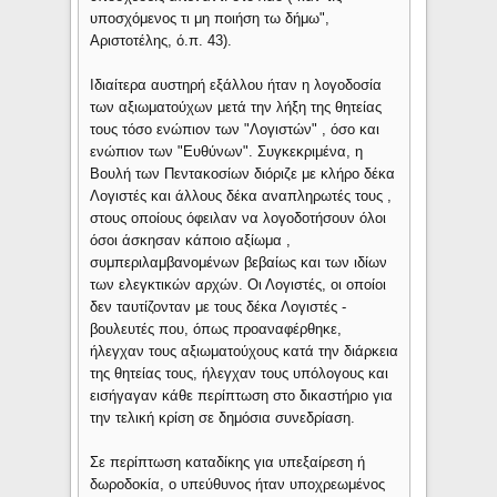
υποσχόμενος τι μη ποιήση τω δήμω",
Αριστοτέλης, ό.π. 43).
Ιδιαίτερα αυστηρή εξάλλου ήταν η λογοδοσία
των αξιωματούχων μετά την λήξη της θητείας
τους τόσο ενώπιον των "Λογιστών" , όσο και
ενώπιον των "Ευθύνων". Συγκεκριμένα, η
Βουλή των Πεντακοσίων διόριζε με κλήρο δέκα
Λογιστές και άλλους δέκα αναπληρωτές τους ,
στους οποίους όφειλαν να λογοδοτήσουν όλοι
όσοι άσκησαν κάποιο αξίωμα ,
συμπεριλαμβανομένων βεβαίως και των ιδίων
των ελεγκτικών αρχών. Οι Λογιστές, οι οποίοι
δεν ταυτίζονταν με τους δέκα Λογιστές -
βουλευτές που, όπως προαναφέρθηκε,
ήλεγχαν τους αξιωματούχους κατά την διάρκεια
της θητείας τους, ήλεγχαν τους υπόλογους και
εισήγαγαν κάθε περίπτωση στο δικαστήριο για
την τελική κρίση σε δημόσια συνεδρίαση.
Σε περίπτωση καταδίκης για υπεξαίρεση ή
δωροδοκία, ο υπεύθυνος ήταν υποχρεωμένος