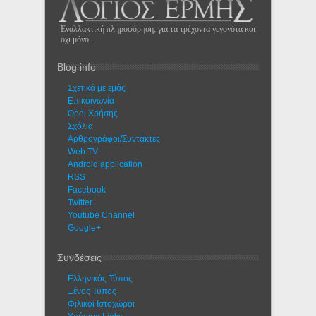
Εναλλακτική πληροφόρηση, για τα τρέχοντα γεγονότα και
όχι μόνο...
Blog info
Σχετικά με εμάς
Eπικοινωνία
Όροι Χρήσης
Σχόλια
Αρθρογράφοι/Συντάκτες
Web TV
Android application
RSS
Facebook
Twitter
Youtube Channel
Google+
Συνδέσεις
Ελληνικός Τύπος
Ξένος Τύπος
Φιλικοί Ιστοχώροι