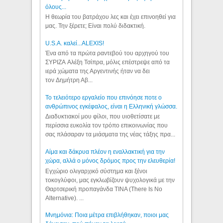
όλους...
Η θεωρία του βατράχου λες και έχει επινοηθεί για
μας. Την ξέρετε; Είναι πολύ διδακτική.
U.S.A. καλεί...ALEXIS!
Ένα από τα πρώτα ραντεβού του αρχηγού του
ΣΥΡΙΖΑ Αλέξη Τσίπρα, μόλις επέστρεψε από τα
ιερά χώματα της Αργεντινής ήταν να δει
τον Δημήτρη Αβ...
Το τελειότερο εργαλείο που επινόησε ποτε ο
ανθρώπινος εγκέφαλος, είναι η Ελληνική γλώσσα.
Διαδυκτιακοί μου φίλοι, που υιοθετίσατε με
περίσσια ευκολία τον τρόπο επικοινωνίας που
σας πλάσαραν τα μιάσματα της νέας τάξης πρα...
Αίμα και δάκρυα πλέον η εναλλακτική για την
χώρα, αλλά ο μόνος δρόμος προς την ελευθερία!
Εγχώριο ολιγαρχικό σύστημα και ξένοι
τοκογλύφοι, μας εγκλωβίζουν ψυχολογικά με την
Θαρτσερική προπαγάνδα TINA (There Is No
Alternative). ...
Μνημόνια: Ποια μέτρα επιβλήθηκαν, ποιοι μας