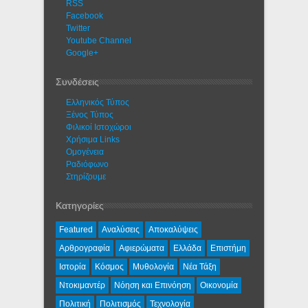
RSS
Facebook
Twitter
Youtube Channel
Google+
Συνδέσεις
Ελληνικός Τύπος
Ξένος Τύπος
Φιλικοί Ιστοχώροι
Χρήσιμα Links
Ομογένεια
Ραδιόφωνο
Στηρίζουμε
Κατηγορίες
Featured
Αναλύσεις
Αποκαλύψεις
Αρθρογραφία
Αφιερώματα
Ελλάδα
Επιστήμη
Ιστορία
Κόσμος
Μυθολογία
Νέα Τάξη
Ντοκιμαντέρ
Νόηση και Επινόηση
Οικονομία
Πολιτική
Πολιτισμός
Τεχνολογία