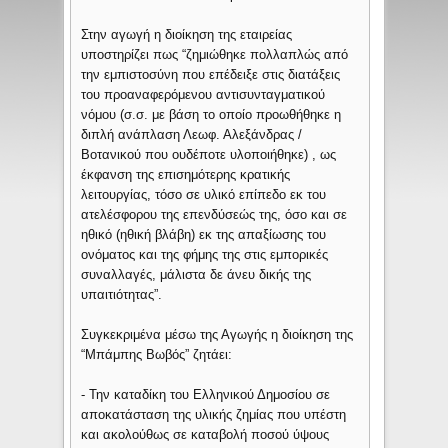
Στην αγωγή η διοίκηση της εταιρείας
υποστηρίζει πως “ζημιώθηκε πολλαπλώς από
την εμπιστοσύνη που επέδειξε στις διατάξεις
του προαναφερόμενου αντισυνταγματικού
νόμου (σ.σ. με βάση το οποίο προωθήθηκε η
διπλή ανάπλαση Λεωφ. Αλεξάνδρας /
Βοτανικού που ουδέποτε υλοποιήθηκε) , ως
έκφανση της επισημότερης κρατικής
λειτουργίας, τόσο σε υλικό επίπεδο εκ του
ατελέσφορου της επενδύσεώς της, όσο και σε
ηθικό (ηθική βλάβη) εκ της απαξίωσης του
ονόματος και της φήμης της στις εμπορικές
συναλλαγές, μάλιστα δε άνευ δικής της
υπαιτιότητας”.
Συγκεκριμένα μέσω της Αγωγής η διοίκηση της
“Μπάμπης Βωβός” ζητάει:
- Την καταδίκη του Ελληνικού Δημοσίου σε
αποκατάσταση της υλικής ζημίας που υπέστη
και ακολούθως σε καταβολή ποσού ύψους