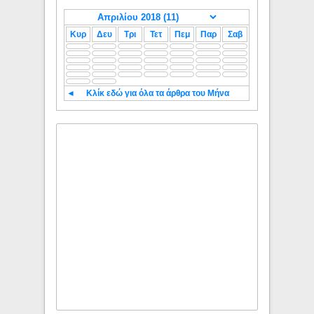
Κυρ
Δευ
Τρι
Τετ
Πεμ
Παρ
Σαβ
◄
Κλίκ εδώ για όλα τα άρθρα του Μήνα