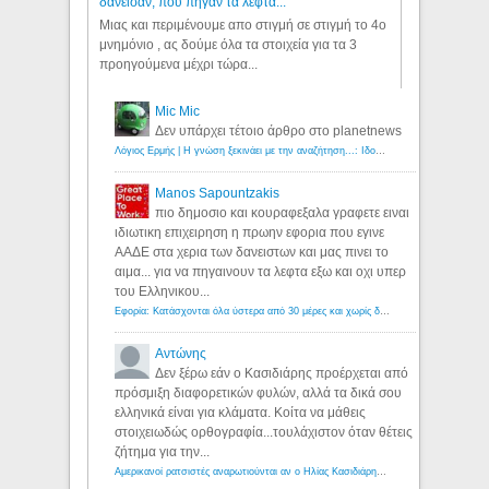
δάνεισαν, πού πήγαν τα λεφτά...
Μιας και περιμένουμε απο στιγμή σε στιγμή το 4ο
μνημόνιο , ας δούμε όλα τα στοιχεία για τα 3
προηγούμενα μέχρι τώρα...
Mic Mic
Δεν υπάρχει τέτοιο άρθρο στο planetnews
Λόγιος Ερμής | Η γνώση ξεκινάει με την αναζήτηση...: Ιδού οι 18 που χρωστούν 11 δις ευρώ!
Manos Sapountzakis
πιο δημοσιο και κουραφεξαλα γραφετε ειναι
ιδιωτικη επιχειρηση η πρωην εφορια που εγινε
ΑΑΔΕ στα χερια των δανειστων και μας πινει το
αιμα... για να πηγαινουν τα λεφτα εξω και οχι υπερ
του Ελληνικου...
Εφορία: Κατάσχονται όλα ύστερα από 30 μέρες και χωρίς δικαστικές αποφάσεις - Λόγιος Ερμής
Αντώνης
Δεν ξέρω εάν ο Κασιδιάρης προέρχεται από
πρόσμιξη διαφορετικών φυλών, αλλά τα δικά σου
ελληνικά είναι για κλάματα. Κοίτα να μάθεις
στοιχειωδώς ορθογραφία...τουλάχιστον όταν θέτεις
ζήτημα για την...
Αμερικανοί ρατσιστές αναρωτιούνται αν ο Ηλίας Κασιδιάρης ανήκει στη λευκή φυλή... - Λόγιος Ερμής