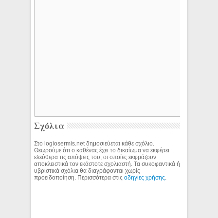
Σχόλια
Στο logiosermis.net δημοσιεύεται κάθε σχόλιο.
Θεωρούμε ότι ο καθένας έχει το δικαίωμα να εκφέρει
ελεύθερα τις απόψεις του, οι οποίες εκφράζουν
αποκλειστικά τον εκάστοτε σχολιαστή. Τα συκοφαντικά ή
υβριστικά σχόλια θα διαγράφονται χωρίς
προειδοποίηση. Περισσότερα στις
οδηγίες χρήσης
.