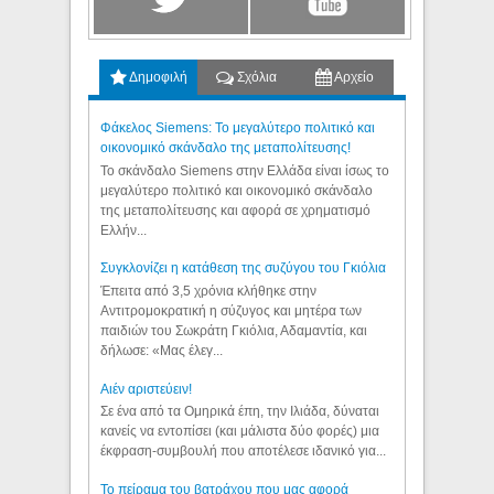
Δημοφιλή
Σχόλια
Αρχείο
Φάκελος Siemens: Το μεγαλύτερο πολιτικό και
οικονομικό σκάνδαλο της μεταπολίτευσης!
Το σκάνδαλο Siemens στην Ελλάδα είναι ίσως το
μεγαλύτερο πολιτικό και οικονομικό σκάνδαλο
της μεταπολίτευσης και αφορά σε χρηματισμό
Ελλήν...
Συγκλονίζει η κατάθεση της συζύγου του Γκιόλια
Έπειτα από 3,5 χρόνια κλήθηκε στην
Αντιτρομοκρατική η σύζυγος και μητέρα των
παιδιών του Σωκράτη Γκιόλια, Αδαμαντία, και
δήλωσε: «Μας έλεγ...
Aιέν αριστεύειν!
Σε ένα από τα Ομηρικά έπη, την Ιλιάδα, δύναται
κανείς να εντοπίσει (και μάλιστα δύο φορές) μια
έκφραση-συμβουλή που αποτέλεσε ιδανικό για...
Το πείραμα του βατράχου που μας αφορά