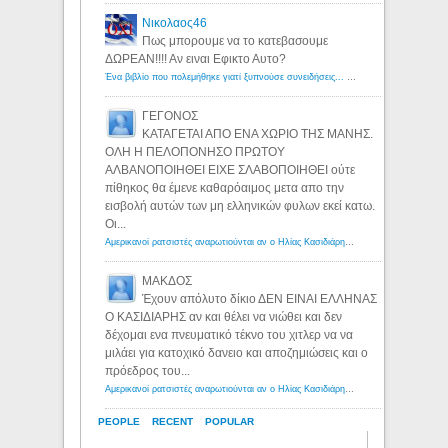
Νικολαος46
Πως μπορουμε να το κατεβασουμε
ΔΩΡΕΑΝ!!!! Αν ειναι Εφικτο Αυτο?
Ένα βιβλίο που πολεμήθηκε γιατί ξυπνούσε συνειδήσεις... - Λόγιος Ερμής | Η γνώση ξεκινάει με την αναζήτηση...
ΓΕΓΟΝΟΣ
ΚΑΤΑΓΕΤΑΙ ΑΠΟ ΕΝΑ ΧΩΡΙΟ ΤΗΣ ΜΑΝΗΣ.
ΟΛΗ Η ΠΕΛΟΠΟΝΗΣΟ ΠΡΩΤΟΥ
ΑΛΒΑΝΟΠΟΙΗΘΕΙ ΕΙΧΕ ΣΛΑΒΟΠΟΙΗΘΕΙ ούτε
πίθηκος θα έμενε καθαρόαιμος μετα απο την
εισβολή αυτών των μη ελληνικών φυλων εκεί κατω.
Οι...
Αμερικανοί ρατσιστές αναρωτιούνται αν ο Ηλίας Κασιδιάρης ανήκει στη λευκή φυλή... - Λόγιος Ερμής
ΜΑΚΔΟΣ
Έχουν απόλυτο δίκιο ΔΕΝ ΕΙΝΑΙ ΕΛΛΗΝΑΣ
Ο ΚΑΣΙΔΙΑΡΗΣ αν και θέλει να νιώθει και δεν
δέχομαι ενα πνευματικό τέκνο του χιτλερ να να
μιλάει για κατοχικό δανειο και αποζημιώσεις και ο
πρόεδρος του...
Αμερικανοί ρατσιστές αναρωτιούνται αν ο Ηλίας Κασιδιάρης ανήκει στη λευκή φυλή... - Λόγιος Ερμής
PEOPLE
RECENT
POPULAR