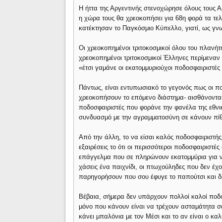
Η ήττα της Αργεντινής στενοχώρησε όλους τους 
η χώρα τους θα χρεοκοπήσει για 68η φορά τα τελ
κατέκτησαν το Παγκόσμιο Κύπελλο, γιατί, ως γν
Οι χρεοκοπημένοι τριτοκοσμικοί όλου του πλανήτ
χρεοκοπημένοι τριτοκοσμικοί Έλληνες περίμεναν
«έτσι γαμάνε οι εκατομμυριούχοι ποδοσφαιριστέ
Πάντως, είναι εντυπωσιακό το γεγονός πως οι 
χρεοκοπήσουν το επόμενο διάστημα- αισθάνοντ
ποδοσφαιριστές που φοράνε την φανέλα της εθνικ
συνδυασμό με την αγραμματοσύνη σε κάνουν πί
Από την άλλη, το να είσαι καλός ποδοσφαιριστής
εξαιρέσεις το ότι οι περισσότεροι ποδοσφαιριστές
επάγγελμα που σε πληρώνουν εκατομμύρια για να
χάσεις ένα παιχνίδι, οι πτωχούληδες που δεν έ
παρηγορήσουν που σου έφυγε το παπούτσι και δ
Βέβαια, σήμερα δεν υπάρχουν πολλοί καλοί ποδοσ
μόνο που κάνουν είναι να τρέχουν ασταμάτητα σαν
κάνει μπαλόνια με τον Μέσι και το αν είναι ο κ