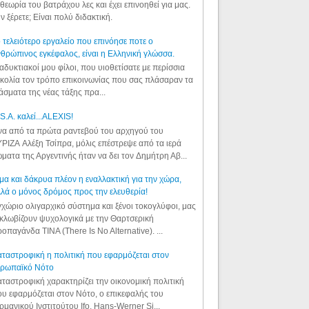
θεωρία του βατράχου λες και έχει επινοηθεί για μας.
ν ξέρετε; Είναι πολύ διδακτική.
 τελειότερο εργαλείο που επινόησε ποτε ο
θρώπινος εγκέφαλος, είναι η Ελληνική γλώσσα.
αδυκτιακοί μου φίλοι, που υιοθετίσατε με περίσσια
κολία τον τρόπο επικοινωνίας που σας πλάσαραν τα
άσματα της νέας τάξης πρα...
S.A. καλεί...ALEXIS!
α από τα πρώτα ραντεβού του αρχηγού του
ΡΙΖΑ Αλέξη Τσίπρα, μόλις επέστρεψε από τα ιερά
ματα της Αργεντινής ήταν να δει τον Δημήτρη Αβ...
μα και δάκρυα πλέον η εναλλακτική για την χώρα,
λά ο μόνος δρόμος προς την ελευθερία!
χώριο ολιγαρχικό σύστημα και ξένοι τοκογλύφοι, μας
κλωβίζουν ψυχολογικά με την Θαρτσερική
οπαγάνδα TINA (There Is No Alternative). ...
ταστροφική η πολιτική που εφαρμόζεται στον
υρωπαϊκό Νότο
ταστροφική χαρακτηρίζει την οικονομική πολιτική
υ εφαρμόζεται στον Νότο, ο επικεφαλής του
ρμανικού Ινστιτούτου Ifo, Hans-Werner Si...