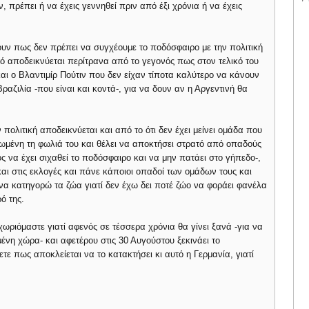
 πρέπει ή να έχεις γεννηθεί πριν από έξι χρόνια ή να έχεις
ουν πως δεν πρέπει να συγχέουμε το ποδόσφαιρο με την πολιτική
υτό αποδεικνύεται περίτρανα από το γεγονός πως στον τελικό του
ι ο Βλαντιμίρ Πούτιν που δεν είχαν τίποτα καλύτερο να κάνουν
ραζιλία -που είναι και κοντά-, για να δουν αν η Αργεντινή θα
 πολιτική αποδεικνύεται και από το ότι δεν έχει μείνει ομάδα που
ρωμένη τη φωλιά του και θέλει να αποκτήσει στρατό από οπαδούς
ς να έχει σιχαθεί το ποδόσφαιρο και να μην πατάει στο γήπεδο-,
αι στις εκλογές και πάνε κάποιοι οπαδοί των ομάδων τους και
ι να κατηγορώ τα ζώα γιατί δεν έχω δει ποτέ ζώο να φοράει φανέλα
ό της.
ωριόμαστε γιατί αφενός σε τέσσερα χρόνια θα γίνει ξανά -για να
ένη χώρα- και αφετέρου στις 30 Αυγούστου ξεκινάει το
ε πως αποκλείεται να το κατακτήσει κι αυτό η Γερμανία, γιατί