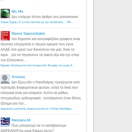
Mic Mic
Δεν υπάρχει τέτοιο άρθρο στο planetnews
Λόγιος Ερμής | Η γνώση ξεκινάει με την αναζήτηση...: Ιδού οι 18 που χρωστούν 11 δις ευρώ!
·
6 years ago
Manos Sapountzakis
πιο δημοσιο και κουραφεξαλα γραφετε ειναι
ιδιωτικη επιχειρηση η πρωην εφορια που εγινε
ΑΑΔΕ στα χερια των δανειστων και μας πινει το
αιμα... για να πηγαινουν τα λεφτα εξω και οχι υπερ
του Ελληνικου...
Εφορία: Κατάσχονται όλα ύστερα από 30 μέρες και χωρίς δικαστικές αποφάσεις - Λόγιος Ερμής
·
6 years ag
Αντώνης
Δεν ξέρω εάν ο Κασιδιάρης προέρχεται από
πρόσμιξη διαφορετικών φυλών, αλλά τα δικά σου
ελληνικά είναι για κλάματα. Κοίτα να μάθεις
στοιχειωδώς ορθογραφία...τουλάχιστον όταν θέτεις
ζήτημα για την...
Αμερικανοί ρατσιστές αναρωτιούνται αν ο Ηλίας Κασιδιάρης ανήκει στη λευκή φυλή... - Λόγιος Ερμής
·
7 yea
Νικολαος46
Πως μπορουμε να το κατεβασουμε
ΔΩΡΕΑΝ!!!! Αν ειναι Εφικτο Αυτο?