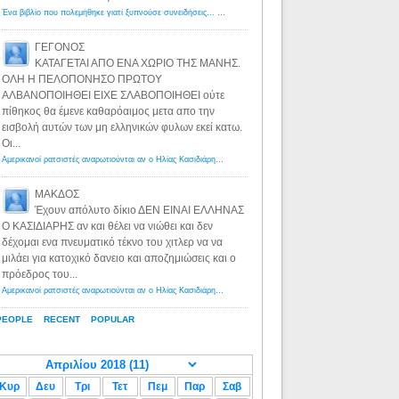
Ένα βιβλίο που πολεμήθηκε γιατί ξυπνούσε συνειδήσεις... - Λόγιος Ερμής | Η γνώση ξεκινάει με την αναζήτηση...
ΓΕΓΟΝΟΣ
ΚΑΤΑΓΕΤΑΙ ΑΠΟ ΕΝΑ ΧΩΡΙΟ ΤΗΣ ΜΑΝΗΣ.
ΟΛΗ Η ΠΕΛΟΠΟΝΗΣΟ ΠΡΩΤΟΥ
ΑΛΒΑΝΟΠΟΙΗΘΕΙ ΕΙΧΕ ΣΛΑΒΟΠΟΙΗΘΕΙ ούτε
πίθηκος θα έμενε καθαρόαιμος μετα απο την
εισβολή αυτών των μη ελληνικών φυλων εκεί κατω.
Οι...
Αμερικανοί ρατσιστές αναρωτιούνται αν ο Ηλίας Κασιδιάρης ανήκει στη λευκή φυλή... - Λόγιος Ερμής
·
8 yea
ΜΑΚΔΟΣ
Έχουν απόλυτο δίκιο ΔΕΝ ΕΙΝΑΙ ΕΛΛΗΝΑΣ
Ο ΚΑΣΙΔΙΑΡΗΣ αν και θέλει να νιώθει και δεν
δέχομαι ενα πνευματικό τέκνο του χιτλερ να να
μιλάει για κατοχικό δανειο και αποζημιώσεις και ο
πρόεδρος του...
Αμερικανοί ρατσιστές αναρωτιούνται αν ο Ηλίας Κασιδιάρης ανήκει στη λευκή φυλή... - Λόγιος Ερμής
·
8 yea
PEOPLE
RECENT
POPULAR
Κυρ
Δευ
Τρι
Τετ
Πεμ
Παρ
Σαβ