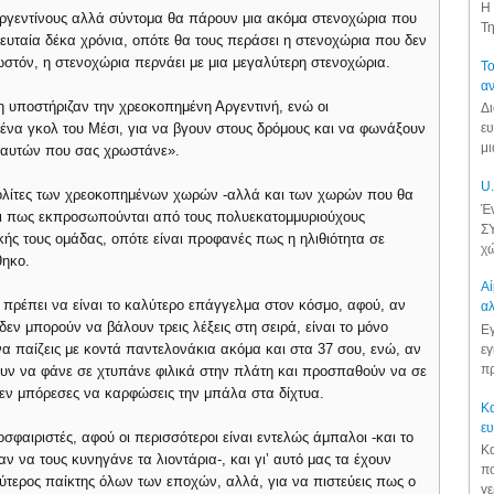
Η 
Αργεντίνους αλλά σύντομα θα πάρουν μια ακόμα στενοχώρια που
Τη
ευταία δέκα χρόνια, οπότε θα τους περάσει η στενοχώρια που δεν
ωστόν, η στενοχώρια περνάει με μια μεγαλύτερη στενοχώρια.
Το
αν
η υποστήριζαν την χρεοκοπημένη Αργεντινή, ενώ οι
Δι
 ένα γκολ του Μέσι, για να βγουν στους δρόμους και να φωνάξουν
ευ
μι
ς αυτών που σας χρωστάνε».
U.
πολίτες των χρεοκοπημένων χωρών -αλλά και των χωρών που θα
Έν
αι πως εκπροσωπούνται από τους πολυεκατομμυριούχους
ΣΥ
ής τους ομάδας, οπότε είναι προφανές πως η ηλιθιότητα σε
χώ
θηκο.
Αί
 πρέπει να είναι το καλύτερο επάγγελμα στον κόσμο, αφού, αν
αλ
 δεν μπορούν να βάλουν τρεις λέξεις στη σειρά, είναι το μόνο
Εγ
 παίζεις με κοντά παντελονάκια ακόμα και στα 37 σου, ενώ, αν
εγ
πρ
χουν να φάνε σε χτυπάνε φιλικά στην πλάτη και προσπαθούν να σε
εν μπόρεσες να καρφώσεις την μπάλα στα δίχτυα.
Κα
ε
φαιριστές, αφού οι περισσότεροι είναι εντελώς άμπαλοι -και το
Κα
 να τους κυνηγάνε τα λιοντάρια-, και γι’ αυτό μας τα έχουν
πο
αλύτερος παίκτης όλων των εποχών, αλλά, για να πιστεύεις πως ο
γε