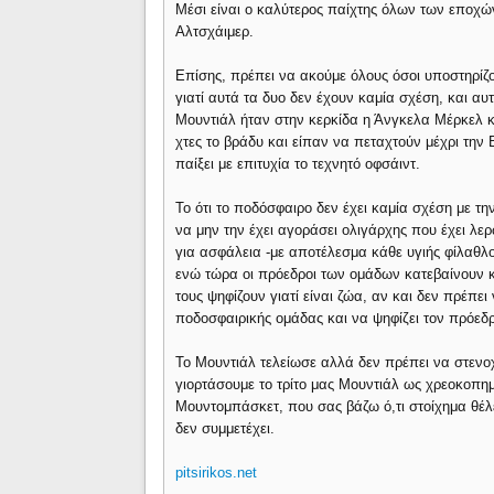
Μέσι είναι ο καλύτερος παίχτης όλων των εποχών,
Αλτσχάιμερ.
Επίσης, πρέπει να ακούμε όλους όσοι υποστηρίζ
γιατί αυτά τα δυο δεν έχουν καμία σχέση, και α
Μουντιάλ ήταν στην κερκίδα η Άνγκελα Μέρκελ κα
χτες το βράδυ και είπαν να πεταχτούν μέχρι την Β
παίξει με επιτυχία το τεχνητό οφσάιντ.
Το ότι το ποδόσφαιρο δεν έχει καμία σχέση με την
να μην την έχει αγοράσει ολιγάρχης που έχει λε
για ασφάλεια -με αποτέλεσμα κάθε υγιής φίλαθλο
ενώ τώρα οι πρόεδροι των ομάδων κατεβαίνουν κ
τους ψηφίζουν γιατί είναι ζώα, αν και δεν πρέπε
ποδοσφαιρικής ομάδας και να ψηφίζει τον πρόεδρ
Το Μουντιάλ τελείωσε αλλά δεν πρέπει να στενοχ
γιορτάσουμε το τρίτο μας Μουντιάλ ως χρεοκοπημ
Μουντομπάσκετ, που σας βάζω ό,τι στοίχημα θέλετ
δεν συμμετέχει.
pitsirikos.net