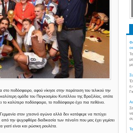
Φά
οι
Το
με
με
Συ
Έπ
η 
α στο ποδόσφαιρο, αφού νίκησε στην παράταση του τελικού την
Γκ
η καλύτερη ομάδα του Παγκοσμίου Κυπέλλου της Βραζιλίας, οπότε
Aι
ι το καλύτερο ποδόσφαιρο, το ποδόσφαιρο έχει πια πεθάνει.
Σε
να
 Γερμανία στον χτεσινό αγώνα αλλά δεν κατάφερε να πετύχει
συ
ε από την ψυχοφθόρα διαδικασία των πέναλτι που μας έχει γεμίσει
 γιατί είναι και ρώσικη ρουλέτα.
Το