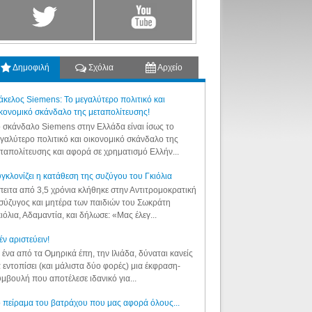
Δημοφιλή
Σχόλια
Αρχείο
κελος Siemens: Το μεγαλύτερο πολιτικό και
κονομικό σκάνδαλο της μεταπολίτευσης!
 σκάνδαλο Siemens στην Ελλάδα είναι ίσως το
γαλύτερο πολιτικό και οικονομικό σκάνδαλο της
ταπολίτευσης και αφορά σε χρηματισμό Ελλήν...
γκλονίζει η κατάθεση της συζύγου του Γκιόλια
ειτα από 3,5 χρόνια κλήθηκε στην Αντιτρομοκρατική
σύζυγος και μητέρα των παιδιών του Σωκράτη
ιόλια, Αδαμαντία, και δήλωσε: «Μας έλεγ...
έν αριστεύειν!
 ένα από τα Ομηρικά έπη, την Ιλιάδα, δύναται κανείς
 εντοπίσει (και μάλιστα δύο φορές) μια έκφραση-
μβουλή που αποτέλεσε ιδανικό για...
 πείραμα του βατράχου που μας αφορά όλους...