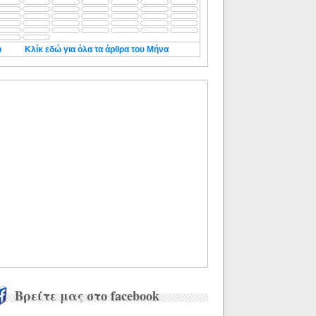
◄
Κλίκ εδώ για όλα τα άρθρα του Μήνα
Βρείτε μας στο facebook