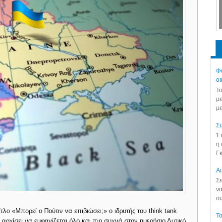
Φά
οι
Το
με
με
Συ
Έπ
η 
Γκ
Aι
Σε
να
συ
ο «Μπορεί ο Πούτιν να επιβιώσει;» ο ιδρυτής του think tank
Το
ι αρχίσει να εμφανίζεται όλο και πιο συχνά στον ημερήσιο Δυτικό