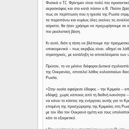
Φυσικά ο Τζ. Φρίντμαν είναι πολύ πιο προσεκτικό
αεροσκάφος και στο κατά πόσον ο Β. Πούτιν βρί
πως σε περίπτωση που η ηγεσία της Ρωσία στριμω
τα παραπάνω και κυρίως όλες εκείνες τις αναλύ
αόριστο, θα ήταν χρήσιμο να προχωρήσουμε σε κ
πιο ρεαλιστική βάση.
Κι αυτό, διότι η τάση να βλέπουμε την πραγματικό
υποκειμενικά – πως ακριβώς είναι, οδηγεί σε λάθο
στρατηγικές, με κατάληξη τα αποτελέσματα των υ
Πρώτον, το να μιλάνε διάφοροι Δυτικοί σχολιαστέ
της Ουκρανίας, αποτελεί λάθος κολοσσιαίων δια
Ρωσία,
>Στην ουσία αφαίρεσε έδαφος – την Κριμαία – α
εδάφη), χωρίς κάποιος από τη διεθνή κοινότητα 
να κάνει το κόστος της ενέργειας αυτής για το Κ
επομένη της προσχώρησης της Κριμαίας στη Ρωσ
με τον ίδιο τον Ουκρανό ηγέτη και τους υπολοίπ
κάτι το εξαιρετικό.