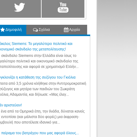
Δημοφιλή
Σχόλια
Αρχείο
κελος Siemens: Το μεγαλύτερο πολιτικό και
κονομικό σκάνδαλο της μεταπολίτευσης!
 σκάνδαλο Siemens στην Ελλάδα είναι ίσως το
γαλύτερο πολιτικό και οικονομικό σκάνδαλο της
ταπολίτευσης και αφορά σε χρηματισμό Ελλήν...
γκλονίζει η κατάθεση της συζύγου του Γκιόλια
ειτα από 3,5 χρόνια κλήθηκε στην Αντιτρομοκρατική
σύζυγος και μητέρα των παιδιών του Σωκράτη
ιόλια, Αδαμαντία, και δήλωσε: «Μας έλεγ...
έν αριστεύειν!
 ένα από τα Ομηρικά έπη, την Ιλιάδα, δύναται κανείς
 εντοπίσει (και μάλιστα δύο φορές) μια έκφραση-
μβουλή που αποτέλεσε ιδανικό για...
 πείραμα του βατράχου που μας αφορά όλους...