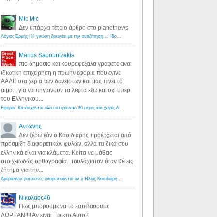
Mic Mic
Δεν υπάρχει τέτοιο άρθρο στο planetnews
Λόγιος Ερμής | Η γνώση ξεκινάει με την αναζήτηση...: Ιδού οι 18 που χρωστούν 11 δις ευρώ!
·
6 years ago
Manos Sapountzakis
πιο δημοσιο και κουραφεξαλα γραφετε ειναι
ιδιωτικη επιχειρηση η πρωην εφορια που εγινε
ΑΑΔΕ στα χερια των δανειστων και μας πινει το
αιμα... για να πηγαινουν τα λεφτα εξω και οχι υπερ
του Ελληνικου...
Εφορία: Κατάσχονται όλα ύστερα από 30 μέρες και χωρίς δικαστικές αποφάσεις - Λόγιος Ερμής
·
6 years ag
Αντώνης
Δεν ξέρω εάν ο Κασιδιάρης προέρχεται από
πρόσμιξη διαφορετικών φυλών, αλλά τα δικά σου
ελληνικά είναι για κλάματα. Κοίτα να μάθεις
στοιχειωδώς ορθογραφία...τουλάχιστον όταν θέτεις
ζήτημα για την...
Αμερικανοί ρατσιστές αναρωτιούνται αν ο Ηλίας Κασιδιάρης ανήκει στη λευκή φυλή... - Λόγιος Ερμής
·
7 yea
Νικολαος46
Πως μπορουμε να το κατεβασουμε
ΔΩΡΕΑΝ!!!! Αν ειναι Εφικτο Αυτο?