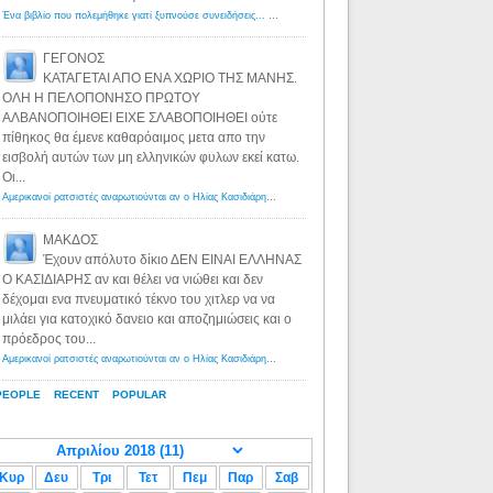
Ένα βιβλίο που πολεμήθηκε γιατί ξυπνούσε συνειδήσεις... - Λόγιος Ερμής | Η γνώση ξεκινάει με την αναζήτηση...
ΓΕΓΟΝΟΣ
ΚΑΤΑΓΕΤΑΙ ΑΠΟ ΕΝΑ ΧΩΡΙΟ ΤΗΣ ΜΑΝΗΣ.
ΟΛΗ Η ΠΕΛΟΠΟΝΗΣΟ ΠΡΩΤΟΥ
ΑΛΒΑΝΟΠΟΙΗΘΕΙ ΕΙΧΕ ΣΛΑΒΟΠΟΙΗΘΕΙ ούτε
πίθηκος θα έμενε καθαρόαιμος μετα απο την
εισβολή αυτών των μη ελληνικών φυλων εκεί κατω.
Οι...
Αμερικανοί ρατσιστές αναρωτιούνται αν ο Ηλίας Κασιδιάρης ανήκει στη λευκή φυλή... - Λόγιος Ερμής
·
8 yea
ΜΑΚΔΟΣ
Έχουν απόλυτο δίκιο ΔΕΝ ΕΙΝΑΙ ΕΛΛΗΝΑΣ
Ο ΚΑΣΙΔΙΑΡΗΣ αν και θέλει να νιώθει και δεν
δέχομαι ενα πνευματικό τέκνο του χιτλερ να να
μιλάει για κατοχικό δανειο και αποζημιώσεις και ο
πρόεδρος του...
Αμερικανοί ρατσιστές αναρωτιούνται αν ο Ηλίας Κασιδιάρης ανήκει στη λευκή φυλή... - Λόγιος Ερμής
·
8 yea
PEOPLE
RECENT
POPULAR
Κυρ
Δευ
Τρι
Τετ
Πεμ
Παρ
Σαβ