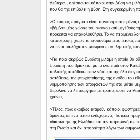
Δεύτερον, αρέσκονται κάποιοι στην Δύση να μι
που θα της επιβάλει η Δύση. Στη συγκεκριμένη πα
>Ο κόσμος πράγματι είναι παγκοσμιοποιημένος σε
«βόμβα» μίας χώρας του οικονομικού μεγέθους της
πρόκειται να επακολουθήσει. Το να περιμένει λο
καταστροφή, χωρίς το «τσουνάμι» μίας τέτοιας π
να είναι τουλάχιστον μειωμένης αντιληπτικής ικα
>Για ποια ακριβώς Ευρώπη μιλάμε η οποία θα ο
Ευρώπη που βρίσκεται με το ένα πόδι στον Καιά
πολιτικής αστάθειας στον νότο και της όλο διογκ
αστάθειας, της φτωχοποίησης, της ανόδου του εθ
νομιμοποίησης των αποφάσεών της στα μάτια με
Βερολίνο να λειτουργήσει με τρόπο, ώστε να θέσε
χρόνια;
>Τέλος, πως ακριβώς εκτιμούν κάποιοι φωστήρες 
δρώντες σε ένα τέτοιο ενδεχόμενο; Πιστεύει πρα
«διάσωση» της Ελλάδας και την παραμονή της στο
στη Ρωσία και όχι απαραίτητα λόγω των συμφω