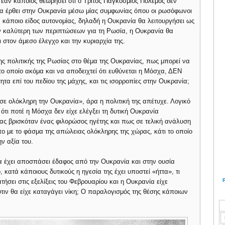
 εάν κάποιος θεωρήσει ότι ο Τρίτος Παγκόσμιος Πόλεμος δεν
 θα έρθει στην Ουκρανία μέσω μίας συμφωνίας όπου οι ρωσόφωνοι
 κάποιο είδος αυτονομίας, δηλαδή η Ουκρανία θα λειτουργήσει ως
ην καλύτερη των περιπτώσεων για τη Ρωσία, η Ουκρανία θα
ι στον άμεσο έλεγχο και την κυριαρχία της.
ης πολιτικής της Ρωσίας στο θέμα της Ουκρανίας, πως μπορεί να
το οποίο ακόμα και να αποδειχτεί ότι ευθύνεται η Μόσχα, ΔΕΝ
τα επί του πεδίου της μάχης, και τις ισορροπίες στην Ουκρανία;
σε ολόκληρη την Ουκρανία», άρα η πολιτική της απέτυχε. Λογικό
ότι ποτέ η Μόσχα δεν είχε ελέγξει τη δυτική Ουκρανία
ρας βρισκόταν ένας φιλορώσος ηγέτης και πως σε τελική ανάλυση
πο με το φάσμα της απώλειας ολόκληρης της χώρας, κάτι το οποίο
ην αξία του.
 έχει αποσπάσει έδαφος από την Ουκρανία και στην ουσία
 κατά κάποιους δυτικούς η ηγεσία της έχει υποστεί «ήττα», τι
ήσει στις εξελίξεις του Φεβρουαρίου και η Ουκρανία είχε
ύτιν θα είχε καταγάγει νίκη; O παραλογισμός της θέσης κάποιων