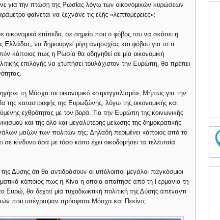
λάνε για την πτώση της Ρωσίας λόγω των οικονομικών κυρώσεων
ράμετρο φαίνεται να ξεχνάνε τις εξής «λεπτομέρειες»:
 οικονομικό επίπεδο, σε σημείο που ο φόβος του να σκάσει η
 Ελλάδας, να δημιουργεί ρίγη ανησυχίας και φόβου για το τι
ιπόν κάποιος πως η Ρωσία θα οδηγηθεί σε μία οικονομική
ολιτικής επιλογής να χτυπήσει τουλάχιστον την Ευρώπη, θα πρέπει
νότητας.
δηγήσει τη Μόσχα σε οικονομικό «στραγγαλισμό»; Μήπως για την
δα της καταστροφής της Ευρωζώνης, λόγω της οικονομικής και
ούμενης εχθρότητας με τον βορά. Για την Ευρώπη της κοινωνικής
νικισμού και της όλο και μεγαλύτερης μείωσης της δημοκρατικής
γάλων μαζών των πολιτών της; Δηλαδή περιμένει κάποιος από το
ι σε κίνδυνο όσα με τόσο κόπο έχει οικοδομήσει τα τελευταία
της Δύσης ότι θα αντιδράσουν οι υπόλοιποι μεγάλοι παγκόσμιοι
γματικά κάποιος πως η Κίνα η οποία απαίτησε από τη Γερμανία τη
 Ευρώ, θα δεχτεί μία τυχοδιωκτική πολιτική της Δύσης απέναντι
νιών που υπέγραψαν πρόσφατα Μόσχα και Πεκίνο;