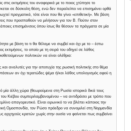
ς στις εκτιμήσεις του αναφορικά με το ποιος χτύπησε το
σκεται σε δύσκολη θέση, ενώ δεν παραλείπει να επισημάνει ορθά
χτεί πραγματικά, τότε είναι που θα γίνει «επιθετική». Με βάση
σεις που προσπαθούν να μιλήσουν για τον Β. Πούτιν στον
άποιες επισημάνσεις όπου ίσως θα θέσουν τα πράγματα σε μία
τητα με βάση το τι θα θέλαμε να συμβεί και όχι με το – έστω
ς εκτιμήσεις, το οποίο με τη σειρά του οδηγεί σε λάθος
ιοθετούμενων πολιτικών να είναι ολέθρια:
ς και αναλυτές για την αποτυχία της ρωσική πολιτικής στο θέμα
στάσεων αν όχι τερατώδες ψέμα ή/και λάθος υπολογισμός αφού η
πό μία άλλη χώρα (θεωρούμενα στη Ρωσία ιστορικά δικά τους
– του Κιέβου συμπεριλαμβανομένου – να αντιδράσει με τρόπο που
ρεμλίνο απαγορευτικό. Είναι ειρωνικό το να βλέπει κάποιος την
ική Ομοσπονδία, τον Ρώσο πρόεδρο να συνομιλεί στη Νορμανδία
ους αρχηγούς κρατών χωρίς στην ουσία να φαίνεται πως συμβαίνει