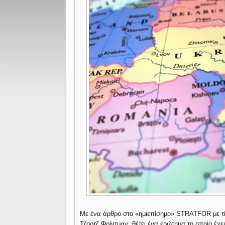
Με ένα άρθρο στο «ημιεπίσημο» STRATFOR με τίτλ
Τζορτζ Φρίντμαν, θέτει ένα ερώτημα το οποίο έχε