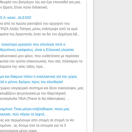
θεωρία του βατράχου λες και έχει επινοηθεί για μας.
ν ξέρετε; Είναι πολύ διδακτική.
S.A. καλεί...ALEXIS!
α από τα πρώτα ραντεβού του αρχηγού του
ΡΙΖΑ Αλέξη Τσίπρα, μόλις επέστρεψε από τα ιερά
ματα της Αργεντινής ήταν να δει τον Δημήτρη Αβ...
 τελειότερο εργαλείο που επινόησε ποτε ο
θρώπινος εγκέφαλος, είναι η Ελληνική γλώσσα.
αδυκτιακοί μου φίλοι, που υιοθετίσατε με περίσσια
κολία τον τρόπο επικοινωνίας που σας πλάσαραν τα
άσματα της νέας τάξης πρα...
μα και δάκρυα πλέον η εναλλακτική για την χώρα,
λά ο μόνος δρόμος προς την ελευθερία!
χώριο ολιγαρχικό σύστημα και ξένοι τοκογλύφοι, μας
κλωβίζουν ψυχολογικά με την Θαρτσερική
οπαγάνδα TINA (There Is No Alternative). ...
ημόνια: Ποια μέτρα επιβλήθηκαν, ποιοι μας
νεισαν, πού πήγαν τα λεφτά...
ας και περιμένουμε απο στιγμή σε στιγμή το 4ο
ημόνιο , ας δούμε όλα τα στοιχεία για τα 3
οηγούμενα μέχρι τώρα...