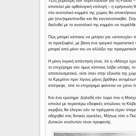
>Στη χειρότερη των περιπτώσεων για τη Ρωσία –
αποτελεί μία ορθολογική επιλογή – η ειρήνευση
στο ανατολικό κομμάτι της χώρας θα αποκτήσουν
μία (συν)ομοσπονδία και θα καντονοποιηθεί. Στ
διαλυθεί με το ανατολικό της κομμάτι να περιέλθε
Πώς μπορεί κάποιος να μιλήσει για «αποτυχία» τ
το προεξοφλεί, με βάση ένα τραγικό περιστατικό 
μπορεί από μόνο του να αλλάξει την πραγματικότη
H μόνη λογική απάντηση είναι, ότι η «Μόσχα έχα
το επιχείρημα εάν όμως κάποιος λάβει υπόψη, το 
αποτελεσματικά, ούτε όταν στην εξουσία της χώ
το Κρεμλίνο πριν λίγους μήνες βρέθηκε αντιμέτω
απέτρεψε, τότε το επιχείρημα φαίνεται να χάνει τ
Και ένα ερώτημα: Δηλαδή εάν τώρα που η Μόσχα
απειλεί με περαιτέρω εδαφικές απώλειες το Κίεβο,
ακριβώς θα έλεγαν εάν τα πράγματα είχαν σταματ
οδηγηθεί στις δυτικές αγκάλες; Μήπως τότε ο Πο
Δυτικών αναλυτών είναι προφανής.