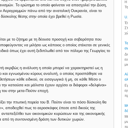
Η 
ανισμών. Το ερώτημα το οποίο φαίνεται να απασχολεί την Δύση,
Τη
ν Αερογραμμών πάνω από την ανατολική Ουκρανία, είναι το
 δύσκολης θέσης στην οποία έχει βρεθεί η Ρωσία.
U.
Έν
ΣΥ
χώ
ίται με το ζήτημα με τη δέουσα προσοχή και σοβαρότητα που
Το
αποφεύγοντας να μιλήσει ως κάποιος ο οποίος στέκεται σε γενικές
αν
ιδικά όπως έχει αυτή ξεδιπλωθεί από τον πόλεμο της Γεωργίας το
Δι
ευ
μι
υτή ακριβώς η ανάλυση η οποία μπορεί να χαρακτηριστεί ως η
ο και εγνωσμένου κύρους αναλυτή, ο οποίος προσπάθησε να
Αί
θετήσεων κάθε ειδικού, σε εισαγωγικά ή μη, σε κάθε Μέσο ο
αλ
 την κατιούσα και μάλιστα έχουν αρχίσει οι διάφοροι «δελφίνοι»
Εγ
εγ
η του στην μετα-Πούτιν εποχή.
πρ
ίξει την πτωτική πορεία του Β. Πούτιν είναι το πόσο δύσκολη θα
Μν
άν», αποδειχθεί πως το αεροσκάφος έπεσε από δικούς της
δά
α ανταπεξέλθει των οικονομικών κυρώσεων και της οικονομικής
Μι
α από τη συντονισμένη δράση των δυτικών χωρών.
μν
πρ