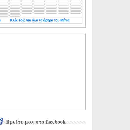
◄
Κλίκ εδώ για όλα τα άρθρα του Μήνα
Βρείτε μας στο facebook