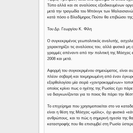
Τύπο αλλά και σε αναλύσεις εξειδικευμένων οργ
μετά την τραγωδία του Μπόινγκ των Μαλαισιανώ
κατά πόσο ο Βλαδίμηρος Πούτιν θα επιβιώσει της
Του Δρ. Γεωργίου Κ. Φίλη
Ο συγκεκριμένος γεωπολιτικός αναλυτής, ασχολε
χαρακτηρίζει τις αναλύσεις του, αλλά φυσικά μη 
γραμμές απέναντι από την πολιτική της Μόσχας ε
2008 και μετά.
Αφορμή του συγκεκριμένου σημειώματος, είναι α
πλέον σοβαρή και τεκμηριωμένη από έναν έγκυρ
εξορθολογίσει μία σειρά «χοντροκομμένων» τοπο
οποίος κρίνει πως ο ηγέτης της Ρωσίας έχει πάρει
να διαγκωνίζονται για το ποιος θα πάρει την θέσ
Το επιχείρημα που χρησιμοποιείται στο να καταδε
είναι η θέση της Μόσχας «μόλις», όχι φυσικά «ε
ανθρώπους, και το πώς η σημερινή ηγεσία της θ
καταστροφής που θα επισυμβεί στη Ρωσία ύστερ