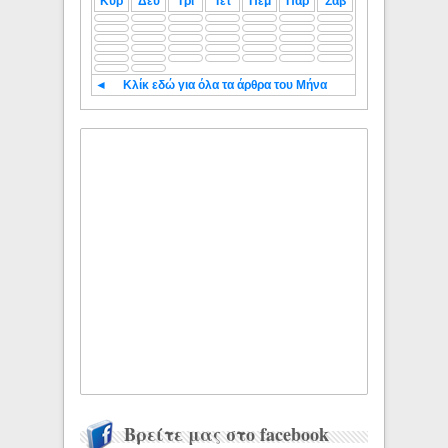
Κυρ
Δευ
Τρι
Τετ
Πεμ
Παρ
Σαβ
◄
Κλίκ εδώ για όλα τα άρθρα του Μήνα
Βρείτε μας στο facebook