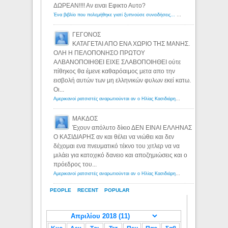
ΔΩΡΕΑΝ!!!! Αν ειναι Εφικτο Αυτο?
Ένα βιβλίο που πολεμήθηκε γιατί ξυπνούσε συνειδήσεις... - Λόγιος Ερμής | Η γνώση ξεκινάει με την αναζήτηση...
ΓΕΓΟΝΟΣ
ΚΑΤΑΓΕΤΑΙ ΑΠΟ ΕΝΑ ΧΩΡΙΟ ΤΗΣ ΜΑΝΗΣ.
ΟΛΗ Η ΠΕΛΟΠΟΝΗΣΟ ΠΡΩΤΟΥ
ΑΛΒΑΝΟΠΟΙΗΘΕΙ ΕΙΧΕ ΣΛΑΒΟΠΟΙΗΘΕΙ ούτε
πίθηκος θα έμενε καθαρόαιμος μετα απο την
εισβολή αυτών των μη ελληνικών φυλων εκεί κατω.
Οι...
Αμερικανοί ρατσιστές αναρωτιούνται αν ο Ηλίας Κασιδιάρης ανήκει στη λευκή φυλή... - Λόγιος Ερμής
ΜΑΚΔΟΣ
Έχουν απόλυτο δίκιο ΔΕΝ ΕΙΝΑΙ ΕΛΛΗΝΑΣ
Ο ΚΑΣΙΔΙΑΡΗΣ αν και θέλει να νιώθει και δεν
δέχομαι ενα πνευματικό τέκνο του χιτλερ να να
μιλάει για κατοχικό δανειο και αποζημιώσεις και ο
πρόεδρος του...
Αμερικανοί ρατσιστές αναρωτιούνται αν ο Ηλίας Κασιδιάρης ανήκει στη λευκή φυλή... - Λόγιος Ερμής
PEOPLE
RECENT
POPULAR