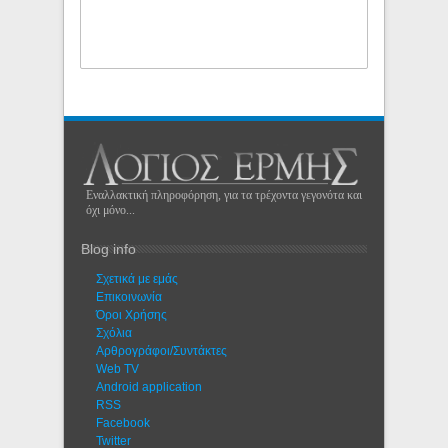
Εναλλακτική πληροφόρηση, για τα τρέχοντα γεγονότα και
όχι μόνο...
Blog info
Σχετικά με εμάς
Eπικοινωνία
Όροι Χρήσης
Σχόλια
Αρθρογράφοι/Συντάκτες
Web TV
Android application
RSS
Facebook
Twitter