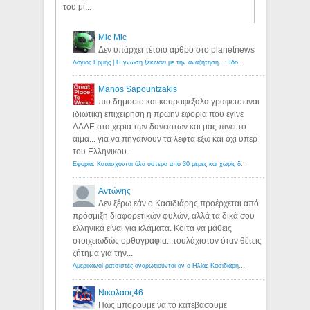
του μί...
Mic Mic
Δεν υπάρχει τέτοιο άρθρο στο planetnews
Λόγιος Ερμής | Η γνώση ξεκινάει με την αναζήτηση...: Ιδού οι 18 που χρωστούν 11 δις ευρώ!
Manos Sapountzakis
πιο δημοσιο και κουραφεξαλα γραφετε ειναι
ιδιωτικη επιχειρηση η πρωην εφορια που εγινε
ΑΑΔΕ στα χερια των δανειστων και μας πινει το
αιμα... για να πηγαινουν τα λεφτα εξω και οχι υπερ
του Ελληνικου...
Εφορία: Κατάσχονται όλα ύστερα από 30 μέρες και χωρίς δικαστικές αποφάσεις - Λόγιος Ερμής
Αντώνης
Δεν ξέρω εάν ο Κασιδιάρης προέρχεται από
πρόσμιξη διαφορετικών φυλών, αλλά τα δικά σου
ελληνικά είναι για κλάματα. Κοίτα να μάθεις
στοιχειωδώς ορθογραφία...τουλάχιστον όταν θέτεις
ζήτημα για την...
Αμερικανοί ρατσιστές αναρωτιούνται αν ο Ηλίας Κασιδιάρης ανήκει στη λευκή φυλή... - Λόγιος Ερμής
Νικολαος46
Πως μπορουμε να το κατεβασουμε