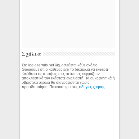
Σχόλια
Στο logiosermis.net δημοσιεύεται κάθε σχόλιο.
Θεωρούμε ότι ο καθένας έχει το δικαίωμα να εκφέρει
ελεύθερα τις απόψεις του, οι οποίες εκφράζουν
αποκλειστικά τον εκάστοτε σχολιαστή. Τα συκοφαντικά ή
υβριστικά σχόλια θα διαγράφονται χωρίς
προειδοποίηση. Περισσότερα στις
οδηγίες χρήσης
.