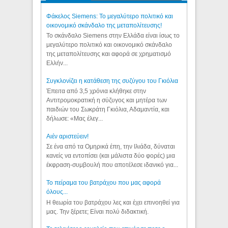
Φάκελος Siemens: Το μεγαλύτερο πολιτικό και
οικονομικό σκάνδαλο της μεταπολίτευσης!
Το σκάνδαλο Siemens στην Ελλάδα είναι ίσως το
μεγαλύτερο πολιτικό και οικονομικό σκάνδαλο
της μεταπολίτευσης και αφορά σε χρηματισμό
Ελλήν...
Συγκλονίζει η κατάθεση της συζύγου του Γκιόλια
Έπειτα από 3,5 χρόνια κλήθηκε στην
Αντιτρομοκρατική η σύζυγος και μητέρα των
παιδιών του Σωκράτη Γκιόλια, Αδαμαντία, και
δήλωσε: «Μας έλεγ...
Aιέν αριστεύειν!
Σε ένα από τα Ομηρικά έπη, την Ιλιάδα, δύναται
κανείς να εντοπίσει (και μάλιστα δύο φορές) μια
έκφραση-συμβουλή που αποτέλεσε ιδανικό για...
Το πείραμα του βατράχου που μας αφορά
όλους...
Η θεωρία του βατράχου λες και έχει επινοηθεί για
μας. Την ξέρετε; Είναι πολύ διδακτική.