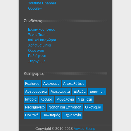
Youtube Channel
Google+
Συνδέσεις
Ελληνικός Τύπος
Ξένος Τύπος
Φιλικοί Ιστοχώροι
Χρήσιμα Links
Ομογένεια
Ραδιόφωνο
Στηρίζουμε
Κατηγορίες
Featured
Αναλύσεις
Αποκαλύψεις
Αρθρογραφία
Αφιερώματα
Ελλάδα
Επιστήμη
Ιστορία
Κόσμος
Μυθολογία
Νέα Τάξη
Ντοκιμαντέρ
Νόηση και Επινόηση
Οικονομία
Πολιτική
Πολιτισμός
Τεχνολογία
Copyright © 2010-2018
Λόγιος Ερμής