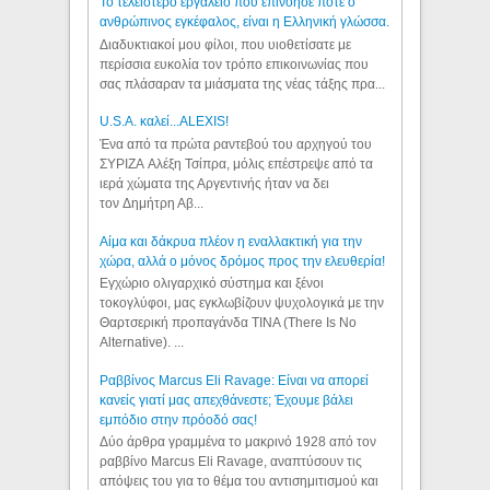
Το τελειότερο εργαλείο που επινόησε ποτε ο
ανθρώπινος εγκέφαλος, είναι η Ελληνική γλώσσα.
Διαδυκτιακοί μου φίλοι, που υιοθετίσατε με
περίσσια ευκολία τον τρόπο επικοινωνίας που
σας πλάσαραν τα μιάσματα της νέας τάξης πρα...
U.S.A. καλεί...ALEXIS!
Ένα από τα πρώτα ραντεβού του αρχηγού του
ΣΥΡΙΖΑ Αλέξη Τσίπρα, μόλις επέστρεψε από τα
ιερά χώματα της Αργεντινής ήταν να δει
τον Δημήτρη Αβ...
Αίμα και δάκρυα πλέον η εναλλακτική για την
χώρα, αλλά ο μόνος δρόμος προς την ελευθερία!
Εγχώριο ολιγαρχικό σύστημα και ξένοι
τοκογλύφοι, μας εγκλωβίζουν ψυχολογικά με την
Θαρτσερική προπαγάνδα TINA (There Is No
Alternative). ...
Ραββίνος Marcus Eli Ravage: Είναι να απορεί
κανείς γιατί μας απεχθάνεστε; Έχουμε βάλει
εμπόδιο στην πρόοδό σας!
Δύο άρθρα γραμμένα το μακρινό 1928 από τον
ραββίνο Marcus Eli Ravage, αναπτύσουν τις
απόψεις του για το θέμα του αντισημιτισμού και