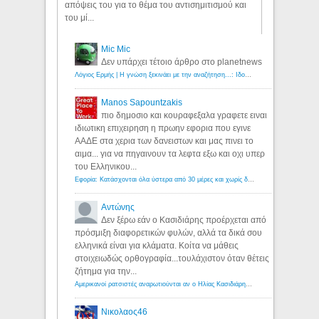
απόψεις του για το θέμα του αντισημιτισμού και
του μί...
Mic Mic
Δεν υπάρχει τέτοιο άρθρο στο planetnews
Λόγιος Ερμής | Η γνώση ξεκινάει με την αναζήτηση...: Ιδού οι 18 που χρωστούν 11 δις ευρώ!
Manos Sapountzakis
πιο δημοσιο και κουραφεξαλα γραφετε ειναι
ιδιωτικη επιχειρηση η πρωην εφορια που εγινε
ΑΑΔΕ στα χερια των δανειστων και μας πινει το
αιμα... για να πηγαινουν τα λεφτα εξω και οχι υπερ
του Ελληνικου...
Εφορία: Κατάσχονται όλα ύστερα από 30 μέρες και χωρίς δικαστικές αποφάσεις - Λόγιος Ερμής
Αντώνης
Δεν ξέρω εάν ο Κασιδιάρης προέρχεται από
πρόσμιξη διαφορετικών φυλών, αλλά τα δικά σου
ελληνικά είναι για κλάματα. Κοίτα να μάθεις
στοιχειωδώς ορθογραφία...τουλάχιστον όταν θέτεις
ζήτημα για την...
Αμερικανοί ρατσιστές αναρωτιούνται αν ο Ηλίας Κασιδιάρης ανήκει στη λευκή φυλή... - Λόγιος Ερμής
Νικολαος46