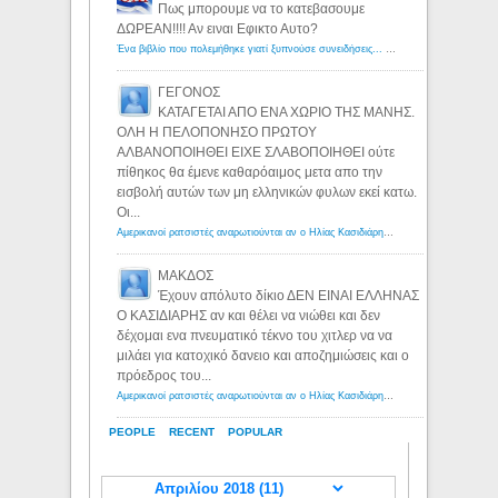
Πως μπορουμε να το κατεβασουμε
ΔΩΡΕΑΝ!!!! Αν ειναι Εφικτο Αυτο?
Ένα βιβλίο που πολεμήθηκε γιατί ξυπνούσε συνειδήσεις... - Λόγιος Ερμής | Η γνώση ξεκινάει με την αναζήτηση...
ΓΕΓΟΝΟΣ
ΚΑΤΑΓΕΤΑΙ ΑΠΟ ΕΝΑ ΧΩΡΙΟ ΤΗΣ ΜΑΝΗΣ.
ΟΛΗ Η ΠΕΛΟΠΟΝΗΣΟ ΠΡΩΤΟΥ
ΑΛΒΑΝΟΠΟΙΗΘΕΙ ΕΙΧΕ ΣΛΑΒΟΠΟΙΗΘΕΙ ούτε
πίθηκος θα έμενε καθαρόαιμος μετα απο την
εισβολή αυτών των μη ελληνικών φυλων εκεί κατω.
Οι...
Αμερικανοί ρατσιστές αναρωτιούνται αν ο Ηλίας Κασιδιάρης ανήκει στη λευκή φυλή... - Λόγιος Ερμής
ΜΑΚΔΟΣ
Έχουν απόλυτο δίκιο ΔΕΝ ΕΙΝΑΙ ΕΛΛΗΝΑΣ
Ο ΚΑΣΙΔΙΑΡΗΣ αν και θέλει να νιώθει και δεν
δέχομαι ενα πνευματικό τέκνο του χιτλερ να να
μιλάει για κατοχικό δανειο και αποζημιώσεις και ο
πρόεδρος του...
Αμερικανοί ρατσιστές αναρωτιούνται αν ο Ηλίας Κασιδιάρης ανήκει στη λευκή φυλή... - Λόγιος Ερμής
PEOPLE
RECENT
POPULAR