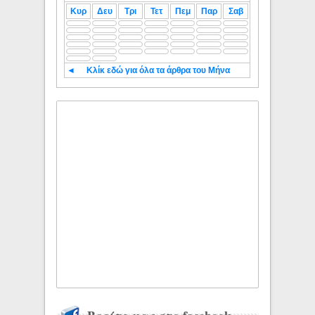
Κυρ
Δευ
Τρι
Τετ
Πεμ
Παρ
Σαβ
◄
Κλίκ εδώ για όλα τα άρθρα του Μήνα