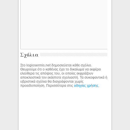
Σχόλια
Στο logiosermis.net δημοσιεύεται κάθε σχόλιο.
Θεωρούμε ότι ο καθένας έχει το δικαίωμα να εκφέρει
ελεύθερα τις απόψεις του, οι οποίες εκφράζουν
αποκλειστικά τον εκάστοτε σχολιαστή. Τα συκοφαντικά ή
υβριστικά σχόλια θα διαγράφονται χωρίς
προειδοποίηση. Περισσότερα στις
οδηγίες χρήσης
.