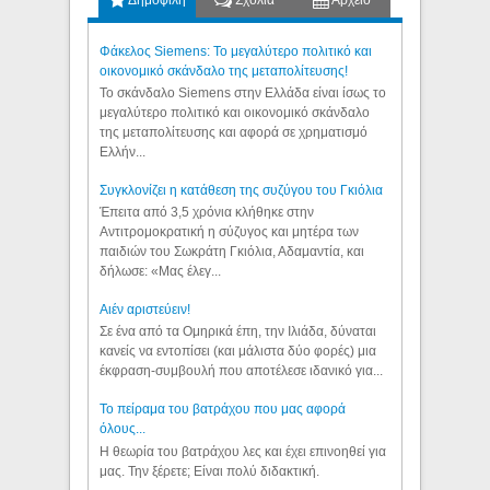
Δημοφιλή
Σχόλια
Αρχείο
Φάκελος Siemens: Το μεγαλύτερο πολιτικό και
οικονομικό σκάνδαλο της μεταπολίτευσης!
Το σκάνδαλο Siemens στην Ελλάδα είναι ίσως το
μεγαλύτερο πολιτικό και οικονομικό σκάνδαλο
της μεταπολίτευσης και αφορά σε χρηματισμό
Ελλήν...
Συγκλονίζει η κατάθεση της συζύγου του Γκιόλια
Έπειτα από 3,5 χρόνια κλήθηκε στην
Αντιτρομοκρατική η σύζυγος και μητέρα των
παιδιών του Σωκράτη Γκιόλια, Αδαμαντία, και
δήλωσε: «Μας έλεγ...
Aιέν αριστεύειν!
Σε ένα από τα Ομηρικά έπη, την Ιλιάδα, δύναται
κανείς να εντοπίσει (και μάλιστα δύο φορές) μια
έκφραση-συμβουλή που αποτέλεσε ιδανικό για...
Το πείραμα του βατράχου που μας αφορά
όλους...
Η θεωρία του βατράχου λες και έχει επινοηθεί για
μας. Την ξέρετε; Είναι πολύ διδακτική.