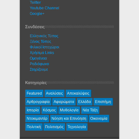
Twitter
Youtube Channel
Google+
Συνδέσεις
Ελληνικός Τύπος
Ξένος Τύπος
Φιλικοί Ιστοχώροι
Χρήσιμα Links
Ομογένεια
Ραδιόφωνο
Στηρίζουμε
Κατηγορίες
Featured
Αναλύσεις
Αποκαλύψεις
Αρθρογραφία
Αφιερώματα
Ελλάδα
Επιστήμη
Ιστορία
Κόσμος
Μυθολογία
Νέα Τάξη
Ντοκιμαντέρ
Νόηση και Επινόηση
Οικονομία
Πολιτική
Πολιτισμός
Τεχνολογία