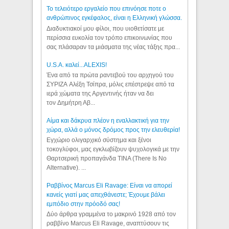
Το τελειότερο εργαλείο που επινόησε ποτε ο
ανθρώπινος εγκέφαλος, είναι η Ελληνική γλώσσα.
Διαδυκτιακοί μου φίλοι, που υιοθετίσατε με
περίσσια ευκολία τον τρόπο επικοινωνίας που
σας πλάσαραν τα μιάσματα της νέας τάξης πρα...
U.S.A. καλεί...ALEXIS!
Ένα από τα πρώτα ραντεβού του αρχηγού του
ΣΥΡΙΖΑ Αλέξη Τσίπρα, μόλις επέστρεψε από τα
ιερά χώματα της Αργεντινής ήταν να δει
τον Δημήτρη Αβ...
Αίμα και δάκρυα πλέον η εναλλακτική για την
χώρα, αλλά ο μόνος δρόμος προς την ελευθερία!
Εγχώριο ολιγαρχικό σύστημα και ξένοι
τοκογλύφοι, μας εγκλωβίζουν ψυχολογικά με την
Θαρτσερική προπαγάνδα TINA (There Is No
Alternative). ...
Ραββίνος Marcus Eli Ravage: Είναι να απορεί
κανείς γιατί μας απεχθάνεστε; Έχουμε βάλει
εμπόδιο στην πρόοδό σας!
Δύο άρθρα γραμμένα το μακρινό 1928 από τον
ραββίνο Marcus Eli Ravage, αναπτύσουν τις