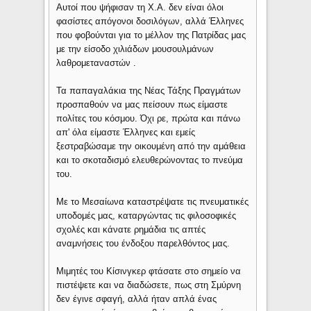
Αυτοί που ψήφισαν τη Χ.Α. δεν είναι όλοι
φασίστες απόγονοι δοσιλόγων, αλλά Έλληνες
που φοβούνται για το μέλλον της Πατρίδας μας
με την είσοδο χιλιάδων μουσουλμάνων
λαθρομεταναστών .
Τα παπαγαλάκια της Νέας Τάξης Πραγμάτων
προσπαθούν να μας πείσουν πως είμαστε
πολίτες του κόσμου. Όχι ρε, πρώτα και πάνω
απ' όλα είμαστε Έλληνες και εμείς
ξεστραβώσαμε την οικουμένη από την αμάθεια
και το σκοταδισμό ελευθερώνοντας το πνεύμα
του.
Με το Μεσαίωνα καταστρέψατε τις πνευματικές
υποδομές μας, καταργώντας τις φιλοσοφικές
σχολές και κάνατε ρημάδια τις απτές
αναμνήσεις του ένδοξου παρελθόντος μας.
Μιμητές του Κίσινγκερ φτάσατε στο σημείο να
πιστέψετε και να διαδώσετε, πως στη Σμύρνη
δεν έγινε σφαγή, αλλά ήταν απλά ένας