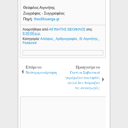
Θεόφιλος Αιγινήτης
Ζωγράφος - Συγγραφέας
Πηγή:
theofilouerga.gr
Αναρτήθηκε από
ΑΙΓΙΝΗΤΗΣ ΘΕΟΦΙΛΟΣ
στις
9:30:00 μ.μ.
Κατηγορία:
Απόψεις
,
Αρθρογραφία
,
Θ. Αιγινήτης
,
Featured
Επόμενο
Προηγούμενο
Νεότερη ανάρτηση
Γιατί οι Σοβιετικοί
γκρέμιζαν εκκλησίες
αλλά δεν πείραξαν
τις συναγωγές;