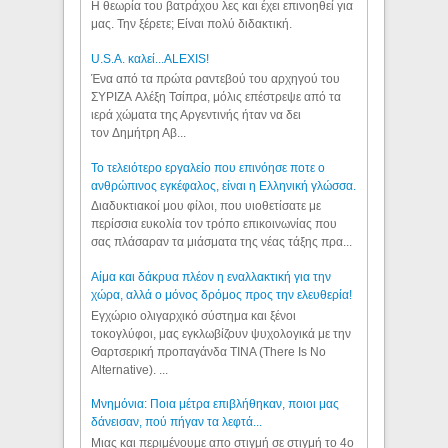
Η θεωρία του βατράχου λες και έχει επινοηθεί για
μας. Την ξέρετε; Είναι πολύ διδακτική.
U.S.A. καλεί...ALEXIS!
Ένα από τα πρώτα ραντεβού του αρχηγού του
ΣΥΡΙΖΑ Αλέξη Τσίπρα, μόλις επέστρεψε από τα
ιερά χώματα της Αργεντινής ήταν να δει
τον Δημήτρη Αβ...
Το τελειότερο εργαλείο που επινόησε ποτε ο
ανθρώπινος εγκέφαλος, είναι η Ελληνική γλώσσα.
Διαδυκτιακοί μου φίλοι, που υιοθετίσατε με
περίσσια ευκολία τον τρόπο επικοινωνίας που
σας πλάσαραν τα μιάσματα της νέας τάξης πρα...
Αίμα και δάκρυα πλέον η εναλλακτική για την
χώρα, αλλά ο μόνος δρόμος προς την ελευθερία!
Εγχώριο ολιγαρχικό σύστημα και ξένοι
τοκογλύφοι, μας εγκλωβίζουν ψυχολογικά με την
Θαρτσερική προπαγάνδα TINA (There Is No
Alternative). ...
Μνημόνια: Ποια μέτρα επιβλήθηκαν, ποιοι μας
δάνεισαν, πού πήγαν τα λεφτά...
Μιας και περιμένουμε απο στιγμή σε στιγμή το 4ο