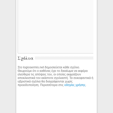
Σχόλια
Στο logiosermis.net δημοσιεύεται κάθε σχόλιο.
Θεωρούμε ότι ο καθένας έχει το δικαίωμα να εκφέρει
ελεύθερα τις απόψεις του, οι οποίες εκφράζουν
αποκλειστικά τον εκάστοτε σχολιαστή. Τα συκοφαντικά ή
υβριστικά σχόλια θα διαγράφονται χωρίς
προειδοποίηση. Περισσότερα στις
οδηγίες χρήσης
.