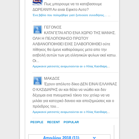
Πως μπορουμε να το κατεβασουμε
ΔΩΡΕΑΝ!!!! Αν ειναι Εφικτο Αυτο?
Ένα βιβλίο που πολεμήθηκε γιατί ξυπνούσε συνειδήσεις... - Λόγιος Ερμής | Η γνώση ξεκινάει με την αναζήτηση...
ΓΕΓΟΝΟΣ
ΚΑΤΑΓΕΤΑΙ ΑΠΟ ΕΝΑ ΧΩΡΙΟ ΤΗΣ ΜΑΝΗΣ.
ΟΛΗ Η ΠΕΛΟΠΟΝΗΣΟ ΠΡΩΤΟΥ
ΑΛΒΑΝΟΠΟΙΗΘΕΙ ΕΙΧΕ ΣΛΑΒΟΠΟΙΗΘΕΙ ούτε
πίθηκος θα έμενε καθαρόαιμος μετα απο την
εισβολή αυτών των μη ελληνικών φυλων εκεί κατω.
Οι...
Αμερικανοί ρατσιστές αναρωτιούνται αν ο Ηλίας Κασιδιάρης ανήκει στη λευκή φυλή... - Λόγιος Ερμής
ΜΑΚΔΟΣ
Έχουν απόλυτο δίκιο ΔΕΝ ΕΙΝΑΙ ΕΛΛΗΝΑΣ
Ο ΚΑΣΙΔΙΑΡΗΣ αν και θέλει να νιώθει και δεν
δέχομαι ενα πνευματικό τέκνο του χιτλερ να να
μιλάει για κατοχικό δανειο και αποζημιώσεις και ο
πρόεδρος του...
Αμερικανοί ρατσιστές αναρωτιούνται αν ο Ηλίας Κασιδιάρης ανήκει στη λευκή φυλή... - Λόγιος Ερμής
PEOPLE
RECENT
POPULAR