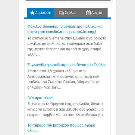
Δημοφιλή
Σχόλια
Αρχείο
Φάκελος Siemens: Το μεγαλύτερο πολιτικό και
οικονομικό σκάνδαλο της μεταπολίτευσης!
Το σκάνδαλο Siemens στην Ελλάδα είναι ίσως το
μεγαλύτερο πολιτικό και οικονομικό σκάνδαλο
της μεταπολίτευσης και αφορά σε χρηματισμό
Ελλήν...
Συγκλονίζει η κατάθεση της συζύγου του Γκιόλια
Έπειτα από 3,5 χρόνια κλήθηκε στην
Αντιτρομοκρατική η σύζυγος και μητέρα των
παιδιών του Σωκράτη Γκιόλια, Αδαμαντία, και
δήλωσε: «Μας έλεγ...
Aιέν αριστεύειν!
Σε ένα από τα Ομηρικά έπη, την Ιλιάδα, δύναται
κανείς να εντοπίσει (και μάλιστα δύο φορές) μια
έκφραση-συμβουλή που αποτέλεσε ιδανικό για...
Το πείραμα του βατράχου που μας αφορά
όλους...