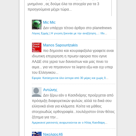
μνημόνιο , ας δούμε όλα τα στοιχεία για τα 3
προηγούμενα μέχρι τώρα...
Mic Mic
Δεν υπάρχει τέτοιο άρθρο στο planetnews
Λόγιος Ερμής | Η γνώση ξεκινάει με την αναζήτηση...: Ιδού οι 18 που χρωστούν 11 δις ευρώ!
Manos Sapountzakis
πιο δημοσιο και κουραφεξαλα γραφετε ειναι
ιδιωτικη επιχειρηση η πρωην εφορια που εγινε
ΑΑΔΕ στα χερια των δανειστων και μας πινει το
αιμα... για να πηγαινουν τα λεφτα εξω και οχι υπερ
του Ελληνικου...
Εφορία: Κατάσχονται όλα ύστερα από 30 μέρες και χωρίς δικαστικές αποφάσεις - Λόγιος Ερμής
Αντώνης
Δεν ξέρω εάν ο Κασιδιάρης προέρχεται από
πρόσμιξη διαφορετικών φυλών, αλλά τα δικά σου
ελληνικά είναι για κλάματα. Κοίτα να μάθεις
στοιχειωδώς ορθογραφία...τουλάχιστον όταν θέτεις
ζήτημα για την...
Αμερικανοί ρατσιστές αναρωτιούνται αν ο Ηλίας Κασιδιάρης ανήκει στη λευκή φυλή... - Λόγιος Ερμής
Νικολαος46