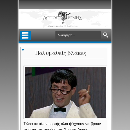
Πολυμαθείς βλάκες
Τώρα κατόπιν εορτής όλοι ψάχνουν να βρουν
τα αίτια της ανόδου της Χρυσής Αυγής