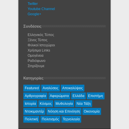
Twitter
Youtube Channel
Google+
Συνδέσεις
Ελληνικός Τύπος
Ξένος Τύπος
Φιλικοί Ιστοχώροι
Χρήσιμα Links
Ομογένεια
Ραδιόφωνο
Στηρίζουμε
Κατηγορίες
Featured
Αναλύσεις
Αποκαλύψεις
Αρθρογραφία
Αφιερώματα
Ελλάδα
Επιστήμη
Ιστορία
Κόσμος
Μυθολογία
Νέα Τάξη
Ντοκιμαντέρ
Νόηση και Επινόηση
Οικονομία
Πολιτική
Πολιτισμός
Τεχνολογία