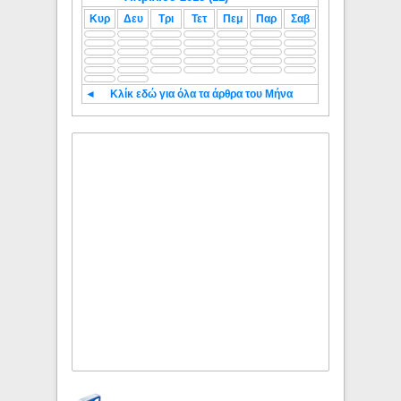
Κυρ
Δευ
Τρι
Τετ
Πεμ
Παρ
Σαβ
◄
Κλίκ εδώ για όλα τα άρθρα του Μήνα