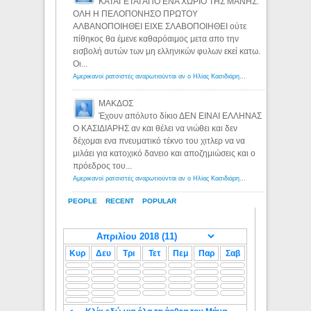
ΚΑΤΑΓΕΤΑΙ ΑΠΟ ΕΝΑ ΧΩΡΙΟ ΤΗΣ ΜΑΝΗΣ.
ΟΛΗ Η ΠΕΛΟΠΟΝΗΣΟ ΠΡΩΤΟΥ
ΑΛΒΑΝΟΠΟΙΗΘΕΙ ΕΙΧΕ ΣΛΑΒΟΠΟΙΗΘΕΙ ούτε
πίθηκος θα έμενε καθαρόαιμος μετα απο την
εισβολή αυτών των μη ελληνικών φυλων εκεί κατω.
Οι...
Αμερικανοί ρατσιστές αναρωτιούνται αν ο Ηλίας Κασιδιάρης ανήκει στη λευκή φυλή... - Λόγιος Ερμής
ΜΑΚΔΟΣ
Έχουν απόλυτο δίκιο ΔΕΝ ΕΙΝΑΙ ΕΛΛΗΝΑΣ
Ο ΚΑΣΙΔΙΑΡΗΣ αν και θέλει να νιώθει και δεν
δέχομαι ενα πνευματικό τέκνο του χιτλερ να να
μιλάει για κατοχικό δανειο και αποζημιώσεις και ο
πρόεδρος του...
Αμερικανοί ρατσιστές αναρωτιούνται αν ο Ηλίας Κασιδιάρης ανήκει στη λευκή φυλή... - Λόγιος Ερμής
PEOPLE
RECENT
POPULAR
Κυρ
Δευ
Τρι
Τετ
Πεμ
Παρ
Σαβ