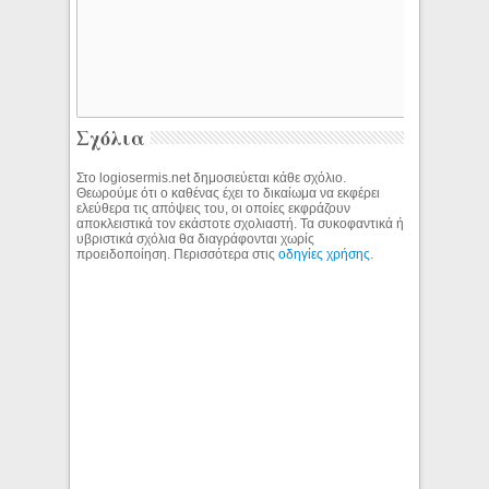
Σχόλια
Στο logiosermis.net δημοσιεύεται κάθε σχόλιο.
Θεωρούμε ότι ο καθένας έχει το δικαίωμα να εκφέρει
ελεύθερα τις απόψεις του, οι οποίες εκφράζουν
αποκλειστικά τον εκάστοτε σχολιαστή. Τα συκοφαντικά ή
υβριστικά σχόλια θα διαγράφονται χωρίς
προειδοποίηση. Περισσότερα στις
οδηγίες χρήσης
.