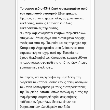
Το νομοσχέδιο 4347 ζητά συγκεκριμένα από
τον αμερικανό υπουργό Εξωτερικών:
Πρώτον, να καταγράψει όλες τις χριστιανικές
εκκλησίες, τόπους λατρείας κι άλλες
εκκλησιαστικές περιουσίες,
συμπεριλαμβανομένων κινητών περιουσιακών
στοιχείων, όπως έργα και αντικείμενα τέχνης,
εντός και από την Τουρκία και τις περιοχές της
Κυπριακής Δημοκρατίας που βρίσκονται υπό
στρατιωτική κατοχής από την Τουρκία και
έχουν διεκδικηθεί ως κλοπιμαία, κατασχεθέντα
ή παρανόμως αφαιρεθέντα από τις ιδιοκτήτριες
χριστιανικές εκκλησίες.
Δεύτερον, να περιγράψει την εμπλοκή στη
διάρκεια του παρελθόντος έτους αξιωματούχων
του Στέιτ Ντιπάρτμεντ με τους αντιπροσώπους
της Τουρκίας. Απαιτεί όπως περίληψη αυτής της
ενημέρωσης συμπεριληφθεί στις ετήσιες
εκθέσεις ανθρωπίνων δικαιωμάτων και
θρησκευτικών ελευθεριών του Στέιτ