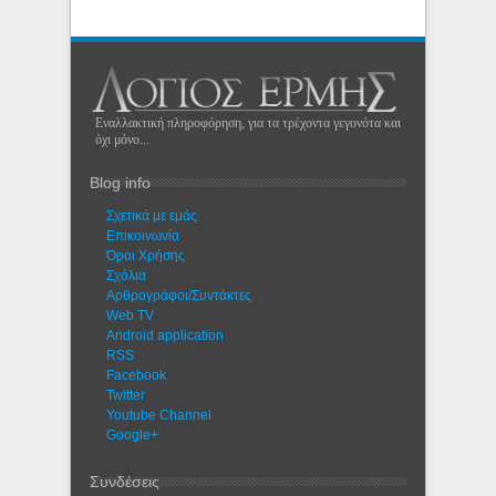
Εναλλακτική πληροφόρηση, για τα τρέχοντα γεγονότα και
όχι μόνο...
Blog info
Σχετικά με εμάς
Eπικοινωνία
Όροι Χρήσης
Σχόλια
Αρθρογράφοι/Συντάκτες
Web TV
Android application
RSS
Facebook
Twitter
Youtube Channel
Google+
Συνδέσεις