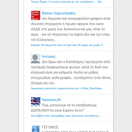
Λόγιος Ερμής | Η γνώση ξεκινάει με την αναζήτηση...: Ιδού οι 18 που χρωστούν 11 δις ευρώ!
Manos Sapountzakis
πιο δημοσιο και κουραφεξαλα γραφετε ειναι
ιδιωτικη επιχειρηση η πρωην εφορια που εγινε
ΑΑΔΕ στα χερια των δανειστων και μας πινει το
αιμα... για να πηγαινουν τα λεφτα εξω και οχι υπερ
του Ελληνικου...
Εφορία: Κατάσχονται όλα ύστερα από 30 μέρες και χωρίς δικαστικές αποφάσεις - Λόγιος Ερμής
Αντώνης
Δεν ξέρω εάν ο Κασιδιάρης προέρχεται από
πρόσμιξη διαφορετικών φυλών, αλλά τα δικά σου
ελληνικά είναι για κλάματα. Κοίτα να μάθεις
στοιχειωδώς ορθογραφία...τουλάχιστον όταν θέτεις
ζήτημα για την...
Αμερικανοί ρατσιστές αναρωτιούνται αν ο Ηλίας Κασιδιάρης ανήκει στη λευκή φυλή... - Λόγιος Ερμής
Νικολαος46
Πως μπορουμε να το κατεβασουμε
ΔΩΡΕΑΝ!!!! Αν ειναι Εφικτο Αυτο?
Ένα βιβλίο που πολεμήθηκε γιατί ξυπνούσε συνειδήσεις... - Λόγιος Ερμής | Η γνώση ξεκινάει με την αναζήτηση...
ΓΕΓΟΝΟΣ