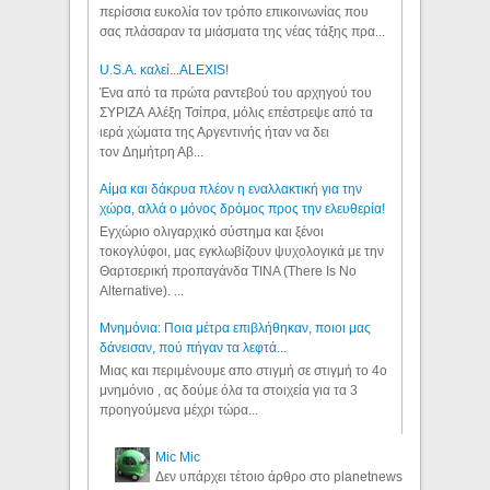
περίσσια ευκολία τον τρόπο επικοινωνίας που
σας πλάσαραν τα μιάσματα της νέας τάξης πρα...
U.S.A. καλεί...ALEXIS!
Ένα από τα πρώτα ραντεβού του αρχηγού του
ΣΥΡΙΖΑ Αλέξη Τσίπρα, μόλις επέστρεψε από τα
ιερά χώματα της Αργεντινής ήταν να δει
τον Δημήτρη Αβ...
Αίμα και δάκρυα πλέον η εναλλακτική για την
χώρα, αλλά ο μόνος δρόμος προς την ελευθερία!
Εγχώριο ολιγαρχικό σύστημα και ξένοι
τοκογλύφοι, μας εγκλωβίζουν ψυχολογικά με την
Θαρτσερική προπαγάνδα TINA (There Is No
Alternative). ...
Μνημόνια: Ποια μέτρα επιβλήθηκαν, ποιοι μας
δάνεισαν, πού πήγαν τα λεφτά...
Μιας και περιμένουμε απο στιγμή σε στιγμή το 4ο
μνημόνιο , ας δούμε όλα τα στοιχεία για τα 3
προηγούμενα μέχρι τώρα...
Mic Mic
Δεν υπάρχει τέτοιο άρθρο στο planetnews