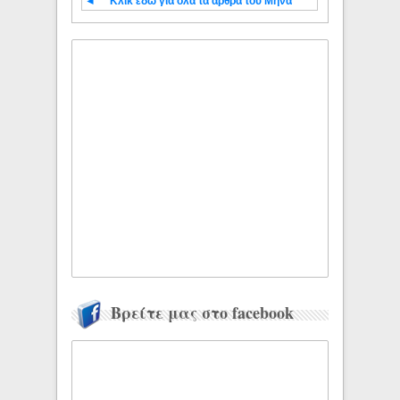
◄
Κλίκ εδώ για όλα τα άρθρα του Μήνα
Βρείτε μας στο facebook