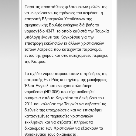
Παρά τις προσπάθειες φιλότουρκων μελών της
να «νερώσουν» τις πρόνοιες του κειμένου, η
επιτροπή Εξωτερικών Υποθέσεων της
αμερικανικής Βουλής ενέκρινε διά βοής το
νομοσχέδιο 4347, το οποίο καθιστά την Τουρκία
υπόλογη έναντι του Κογκρέσου για την
επιστροφή εκκλησιών κι άλλων χριστιανικών
τόπων λατρείας που κατέχονται παράνομα,
εντός της χώρας και στις κατεχόμενες περιοχές
της Κύπρου.
Το σχέδιο νόμου παρουσίασαν ο πρόεδρος της
επιτροπής Εντ Ρόις κι ο ηγέτης της μειοψηφίας
Έλιοτ Ενγκελ και ενισχύει παλαιότερη
νομοθεσία (HR 306) που είχε υιοθετηθεί
ομόφωνα από το Κογκρέσο το Δεκέμβριο του
2011 και καλούσε την Τουρκία να σεβαστεί τις
διεθνείς της υποχρεώσεις και να επιστρέψει
κατασχεμένες περιουσίες χριστιανικών
εκκλησιών και να σεβαστεί πλήρως τα
δικαιώματα των Χριστιανών να εξασκούν τα
θρησκευτικά τους δικαιώματα.