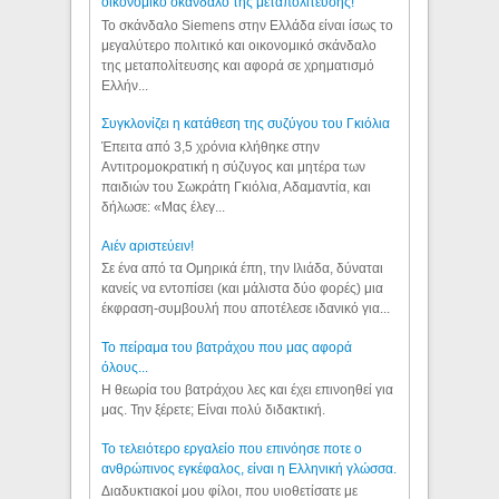
οικονομικό σκάνδαλο της μεταπολίτευσης!
Το σκάνδαλο Siemens στην Ελλάδα είναι ίσως το
μεγαλύτερο πολιτικό και οικονομικό σκάνδαλο
της μεταπολίτευσης και αφορά σε χρηματισμό
Ελλήν...
Συγκλονίζει η κατάθεση της συζύγου του Γκιόλια
Έπειτα από 3,5 χρόνια κλήθηκε στην
Αντιτρομοκρατική η σύζυγος και μητέρα των
παιδιών του Σωκράτη Γκιόλια, Αδαμαντία, και
δήλωσε: «Μας έλεγ...
Aιέν αριστεύειν!
Σε ένα από τα Ομηρικά έπη, την Ιλιάδα, δύναται
κανείς να εντοπίσει (και μάλιστα δύο φορές) μια
έκφραση-συμβουλή που αποτέλεσε ιδανικό για...
Το πείραμα του βατράχου που μας αφορά
όλους...
Η θεωρία του βατράχου λες και έχει επινοηθεί για
μας. Την ξέρετε; Είναι πολύ διδακτική.
Το τελειότερο εργαλείο που επινόησε ποτε ο
ανθρώπινος εγκέφαλος, είναι η Ελληνική γλώσσα.
Διαδυκτιακοί μου φίλοι, που υιοθετίσατε με