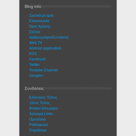
Blog info
Σχετικά με εμάς
Eπικοινωνία
Όροι Χρήσης
Σχόλια
Αρθρογράφοι/Συντάκτες
Web TV
Android application
RSS
Facebook
Twitter
Youtube Channel
Google+
Συνδέσεις
Ελληνικός Τύπος
Ξένος Τύπος
Φιλικοί Ιστοχώροι
Χρήσιμα Links
Ομογένεια
Ραδιόφωνο
Στηρίζουμε