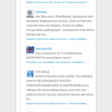
Εφορία: Κατάσχονται όλα ύστερα από 30 μέρες και χωρίς δικαστικές αποφάσεις - Λόγιος Ερμής
Αντώνης
Δεν ξέρω εάν ο Κασιδιάρης προέρχεται από
πρόσμιξη διαφορετικών φυλών, αλλά τα δικά σου
ελληνικά είναι για κλάματα. Κοίτα να μάθεις
στοιχειωδώς ορθογραφία...τουλάχιστον όταν θέτεις
ζήτημα για την...
Αμερικανοί ρατσιστές αναρωτιούνται αν ο Ηλίας Κασιδιάρης ανήκει στη λευκή φυλή... - Λόγιος Ερμής
Νικολαος46
Πως μπορουμε να το κατεβασουμε
ΔΩΡΕΑΝ!!!! Αν ειναι Εφικτο Αυτο?
Ένα βιβλίο που πολεμήθηκε γιατί ξυπνούσε συνειδήσεις... - Λόγιος Ερμής | Η γνώση ξεκινάει με την αναζήτηση...
ΓΕΓΟΝΟΣ
ΚΑΤΑΓΕΤΑΙ ΑΠΟ ΕΝΑ ΧΩΡΙΟ ΤΗΣ ΜΑΝΗΣ.
ΟΛΗ Η ΠΕΛΟΠΟΝΗΣΟ ΠΡΩΤΟΥ
ΑΛΒΑΝΟΠΟΙΗΘΕΙ ΕΙΧΕ ΣΛΑΒΟΠΟΙΗΘΕΙ ούτε
πίθηκος θα έμενε καθαρόαιμος μετα απο την
εισβολή αυτών των μη ελληνικών φυλων εκεί κατω.
Οι...
Αμερικανοί ρατσιστές αναρωτιούνται αν ο Ηλίας Κασιδιάρης ανήκει στη λευκή φυλή... - Λόγιος Ερμής