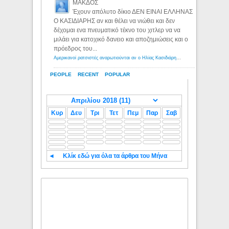
ΜΑΚΔΟΣ
Έχουν απόλυτο δίκιο ΔΕΝ ΕΙΝΑΙ ΕΛΛΗΝΑΣ
Ο ΚΑΣΙΔΙΑΡΗΣ αν και θέλει να νιώθει και δεν
δέχομαι ενα πνευματικό τέκνο του χιτλερ να να
μιλάει για κατοχικό δανειο και αποζημιώσεις και ο
πρόεδρος του...
Αμερικανοί ρατσιστές αναρωτιούνται αν ο Ηλίας Κασιδιάρης ανήκει στη λευκή φυλή... - Λόγιος Ερμής
PEOPLE
RECENT
POPULAR
Κυρ
Δευ
Τρι
Τετ
Πεμ
Παρ
Σαβ
◄
Κλίκ εδώ για όλα τα άρθρα του Μήνα