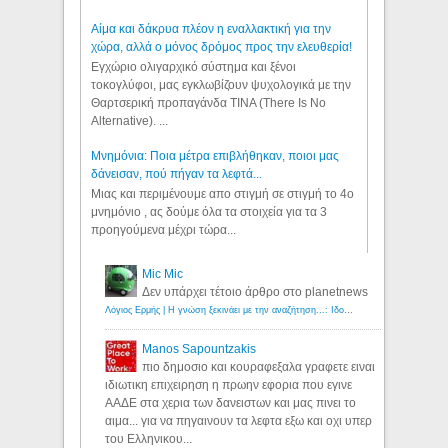
Αίμα και δάκρυα πλέον η εναλλακτική για την
χώρα, αλλά ο μόνος δρόμος προς την ελευθερία!
Εγχώριο ολιγαρχικό σύστημα και ξένοι
τοκογλύφοι, μας εγκλωβίζουν ψυχολογικά με την
Θαρτσερική προπαγάνδα TINA (There Is No
Alternative). ...
Μνημόνια: Ποια μέτρα επιβλήθηκαν, ποιοι μας
δάνεισαν, πού πήγαν τα λεφτά...
Μιας και περιμένουμε απο στιγμή σε στιγμή το 4ο
μνημόνιο , ας δούμε όλα τα στοιχεία για τα 3
προηγούμενα μέχρι τώρα...
Mic Mic
Δεν υπάρχει τέτοιο άρθρο στο planetnews
Λόγιος Ερμής | Η γνώση ξεκινάει με την αναζήτηση...: Ιδού οι 18 που χρωστούν 11 δις ευρώ!
Manos Sapountzakis
πιο δημοσιο και κουραφεξαλα γραφετε ειναι
ιδιωτικη επιχειρηση η πρωην εφορια που εγινε
ΑΑΔΕ στα χερια των δανειστων και μας πινει το
αιμα... για να πηγαινουν τα λεφτα εξω και οχι υπερ
του Ελληνικου...