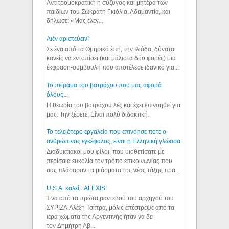
Αντιτρομοκρατική η σύζυγος και μητέρα των
παιδιών του Σωκράτη Γκιόλια, Αδαμαντία, και
δήλωσε: «Μας έλεγ...
Aιέν αριστεύειν!
Σε ένα από τα Ομηρικά έπη, την Ιλιάδα, δύναται
κανείς να εντοπίσει (και μάλιστα δύο φορές) μια
έκφραση-συμβουλή που αποτέλεσε ιδανικό για...
Το πείραμα του βατράχου που μας αφορά
όλους...
Η θεωρία του βατράχου λες και έχει επινοηθεί για
μας. Την ξέρετε; Είναι πολύ διδακτική.
Το τελειότερο εργαλείο που επινόησε ποτε ο
ανθρώπινος εγκέφαλος, είναι η Ελληνική γλώσσα.
Διαδυκτιακοί μου φίλοι, που υιοθετίσατε με
περίσσια ευκολία τον τρόπο επικοινωνίας που
σας πλάσαραν τα μιάσματα της νέας τάξης πρα...
U.S.A. καλεί...ALEXIS!
Ένα από τα πρώτα ραντεβού του αρχηγού του
ΣΥΡΙΖΑ Αλέξη Τσίπρα, μόλις επέστρεψε από τα
ιερά χώματα της Αργεντινής ήταν να δει
τον Δημήτρη Αβ...