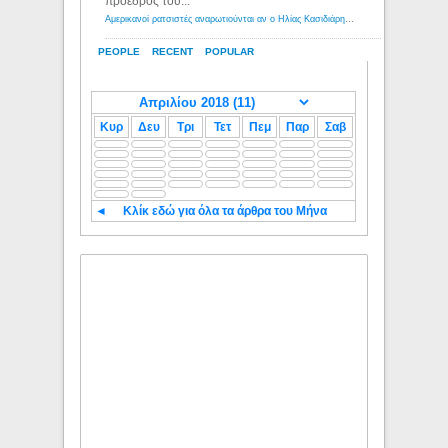
πρόεδρος του...
Αμερικανοί ρατσιστές αναρωτιούνται αν ο Ηλίας Κασιδιάρης ανήκει στη λευκή φυλή... - Λόγιος Ερμής
PEOPLE
RECENT
POPULAR
Κυρ
Δευ
Τρι
Τετ
Πεμ
Παρ
Σαβ
◄
Κλίκ εδώ για όλα τα άρθρα του Μήνα