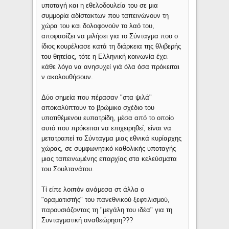
υποταγή και η εθελοδουλεία του σε μια
συμμορία αδίστακτων που ταπεινώνουν τη
χώρα του και δολοφονούν το λαό του,
αποφασίζει να μιλήσει για το Σύνταγμα που ο
ίδιος κουρέλιασε κατά τη διάρκεια της θλιβερής
του θητείας, τότε η Ελληνική κοινωνία έχει
κάθε λόγο να ανησυχεί γιά όλα όσα πρόκειται
ν ακολουθήσουν.
Δύο σημεία που πέρασαν "στα ψιλά"
αποκαλύπτουν το βρώμικο σχέδιο του
υποτιθέμενου ευπατρίδη, μέσα από το οποίο
αυτό που πρόκειται να επιχειρηθεί, είναι να
μετατραπεί το Σύνταγμα μιας εθνικά κυρίαρχης
χώρας, σε συμφωνητικό καθολικής υποταγής
μιας ταπεινωμένης επαρχίας στα κελεύσματα
του Σουλτανάτου.
Τί είπε λοιπόν ανάμεσα στ άλλα ο
"οραματιστής" του πανεθνικού ξεφτιλισμού,
παρουσιάζοντας τη "μεγάλη του ιδέα" για τη
Συνταγματική αναθεώρηση???