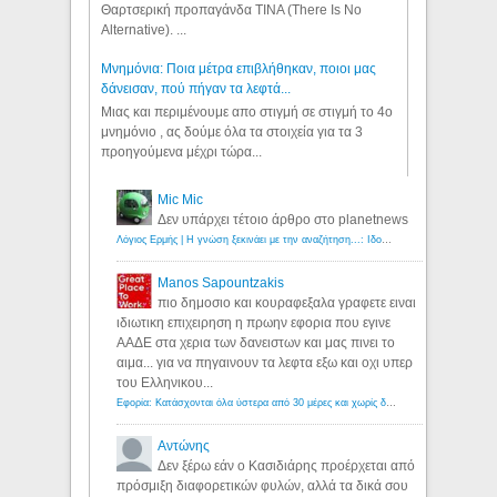
Θαρτσερική προπαγάνδα TINA (There Is No
Alternative). ...
Μνημόνια: Ποια μέτρα επιβλήθηκαν, ποιοι μας
δάνεισαν, πού πήγαν τα λεφτά...
Μιας και περιμένουμε απο στιγμή σε στιγμή το 4ο
μνημόνιο , ας δούμε όλα τα στοιχεία για τα 3
προηγούμενα μέχρι τώρα...
Mic Mic
Δεν υπάρχει τέτοιο άρθρο στο planetnews
Λόγιος Ερμής | Η γνώση ξεκινάει με την αναζήτηση...: Ιδού οι 18 που χρωστούν 11 δις ευρώ!
Manos Sapountzakis
πιο δημοσιο και κουραφεξαλα γραφετε ειναι
ιδιωτικη επιχειρηση η πρωην εφορια που εγινε
ΑΑΔΕ στα χερια των δανειστων και μας πινει το
αιμα... για να πηγαινουν τα λεφτα εξω και οχι υπερ
του Ελληνικου...
Εφορία: Κατάσχονται όλα ύστερα από 30 μέρες και χωρίς δικαστικές αποφάσεις - Λόγιος Ερμής
Αντώνης
Δεν ξέρω εάν ο Κασιδιάρης προέρχεται από
πρόσμιξη διαφορετικών φυλών, αλλά τα δικά σου