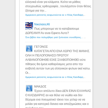
ελληνικά είναι για κλάματα. Κοίτα να μάθεις
στοιχειωδώς ορθογραφία...τουλάχιστον όταν θέτεις
ζήτημα για την...
Αμερικανοί ρατσιστές αναρωτιούνται αν ο Ηλίας Κασιδιάρης ανήκει στη λευκή φυλή... - Λόγιος Ερμής
Νικολαος46
Πως μπορουμε να το κατεβασουμε
ΔΩΡΕΑΝ!!!! Αν ειναι Εφικτο Αυτο?
Ένα βιβλίο που πολεμήθηκε γιατί ξυπνούσε συνειδήσεις... - Λόγιος Ερμής | Η γνώση ξεκινάει με την αναζήτηση...
ΓΕΓΟΝΟΣ
ΚΑΤΑΓΕΤΑΙ ΑΠΟ ΕΝΑ ΧΩΡΙΟ ΤΗΣ ΜΑΝΗΣ.
ΟΛΗ Η ΠΕΛΟΠΟΝΗΣΟ ΠΡΩΤΟΥ
ΑΛΒΑΝΟΠΟΙΗΘΕΙ ΕΙΧΕ ΣΛΑΒΟΠΟΙΗΘΕΙ ούτε
πίθηκος θα έμενε καθαρόαιμος μετα απο την
εισβολή αυτών των μη ελληνικών φυλων εκεί κατω.
Οι...
Αμερικανοί ρατσιστές αναρωτιούνται αν ο Ηλίας Κασιδιάρης ανήκει στη λευκή φυλή... - Λόγιος Ερμής
ΜΑΚΔΟΣ
Έχουν απόλυτο δίκιο ΔΕΝ ΕΙΝΑΙ ΕΛΛΗΝΑΣ
Ο ΚΑΣΙΔΙΑΡΗΣ αν και θέλει να νιώθει και δεν
δέχομαι ενα πνευματικό τέκνο του χιτλερ να να
μιλάει για κατοχικό δανειο και αποζημιώσεις και ο