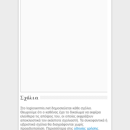
Σχόλια
Στο logiosermis.net δημοσιεύεται κάθε σχόλιο.
Θεωρούμε ότι ο καθένας έχει το δικαίωμα να εκφέρει
ελεύθερα τις απόψεις του, οι οποίες εκφράζουν
αποκλειστικά τον εκάστοτε σχολιαστή. Τα συκοφαντικά ή
υβριστικά σχόλια θα διαγράφονται χωρίς
προειδοποίηση. Περισσότερα στις
οδηγίες χρήσης
.