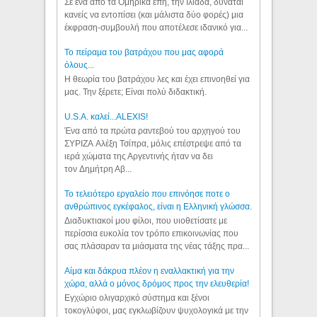
Σε ένα από τα Ομηρικά έπη, την Ιλιάδα, δύναται
κανείς να εντοπίσει (και μάλιστα δύο φορές) μια
έκφραση-συμβουλή που αποτέλεσε ιδανικό για...
Το πείραμα του βατράχου που μας αφορά
όλους...
Η θεωρία του βατράχου λες και έχει επινοηθεί για
μας. Την ξέρετε; Είναι πολύ διδακτική.
U.S.A. καλεί...ALEXIS!
Ένα από τα πρώτα ραντεβού του αρχηγού του
ΣΥΡΙΖΑ Αλέξη Τσίπρα, μόλις επέστρεψε από τα
ιερά χώματα της Αργεντινής ήταν να δει
τον Δημήτρη Αβ...
Το τελειότερο εργαλείο που επινόησε ποτε ο
ανθρώπινος εγκέφαλος, είναι η Ελληνική γλώσσα.
Διαδυκτιακοί μου φίλοι, που υιοθετίσατε με
περίσσια ευκολία τον τρόπο επικοινωνίας που
σας πλάσαραν τα μιάσματα της νέας τάξης πρα...
Αίμα και δάκρυα πλέον η εναλλακτική για την
χώρα, αλλά ο μόνος δρόμος προς την ελευθερία!
Εγχώριο ολιγαρχικό σύστημα και ξένοι
τοκογλύφοι, μας εγκλωβίζουν ψυχολογικά με την