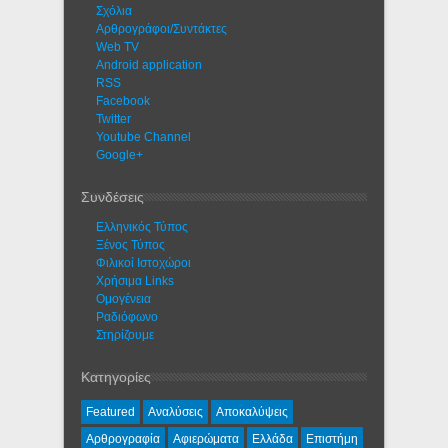
Σχόλια
Αρθρογράφοι/Συντάκτες
Web TV
Android application
RSS
Facebook
Twitter
Youtube Channel
Google+
Συνδέσεις
Ελληνικός Τύπος
Ξένος Τύπος
Φιλικοί Ιστοχώροι
Χρήσιμα Links
Ομογένεια
Ραδιόφωνο
Στηρίζουμε
Κατηγορίες
Featured
Αναλύσεις
Αποκαλύψεις
Αρθρογραφία
Αφιερώματα
Ελλάδα
Επιστήμη