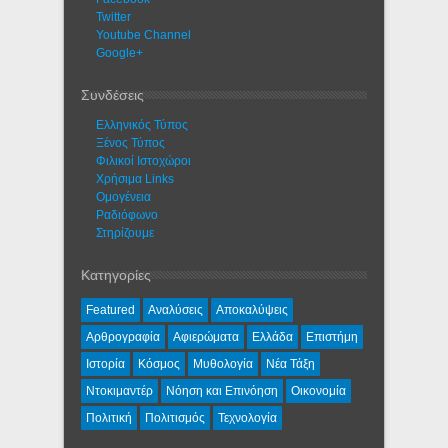
Twitter
Youtube Channel
Google+
Συνδέσεις
Ελληνικός Τύπος
Ξένος Τύπος
Φιλικοί Ιστοχώροι
Χρήσιμα Links
Ομογένεια
Ραδιόφωνο
Στηρίζουμε
Κατηγορίες
Featured
Αναλύσεις
Αποκαλύψεις
Αρθρογραφία
Αφιερώματα
Ελλάδα
Επιστήμη
Ιστορία
Κόσμος
Μυθολογία
Νέα Τάξη
Ντοκιμαντέρ
Νόηση και Επινόηση
Οικονομία
Πολιτική
Πολιτισμός
Τεχνολογία