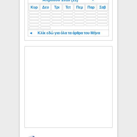
Κυρ
Δευ
Τρι
Τετ
Πεμ
Παρ
Σαβ
◄
Κλίκ εδώ για όλα τα άρθρα του Μήνα