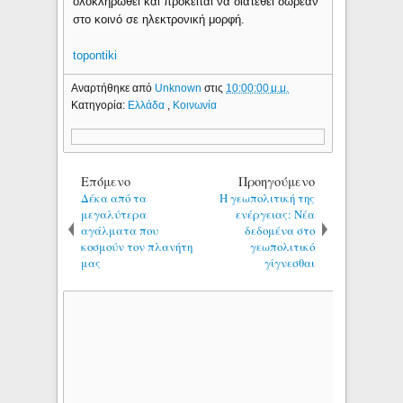
ολοκληρωθεί και πρόκειται να διατεθεί δωρεάν
στο κοινό σε ηλεκτρονική μορφή.
topontiki
Αναρτήθηκε από
Unknown
στις
10:00:00 μ.μ.
Κατηγορία:
Ελλάδα
,
Κοινωνία
Επόμενο
Προηγούμενο
Δέκα από τα
Η γεωπολιτική της
μεγαλύτερα
ενέργειας: Νέα
αγάλματα που
δεδομένα στο
κοσμούν τον πλανήτη
γεωπολιτικό
μας
γίγνεσθαι