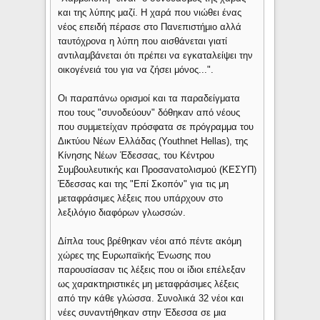
και της λύπης μαζί. Η χαρά που νιώθει ένας
νέος επειδή πέρασε στο Πανεπιστήμιο αλλά
ταυτόχρονα η λύπη που αισθάνεται γιατί
αντιλαμβάνεται ότι πρέπει να εγκαταλείψει την
οικογένειά του για να ζήσει μόνος...".
Οι παραπάνω ορισμοί και τα παραδείγματα
που τους "συνοδεύουν" δόθηκαν από νέους
που συμμετείχαν πρόσφατα σε πρόγραμμα του
Δικτύου Νέων Ελλάδας (Youthnet Hellas), της
Κίνησης Νέων Έδεσσας, του Κέντρου
Συμβουλευτικής και Προσανατολισμού (ΚΕΣΥΠ)
Έδεσσας και της "Επί Σκοπόν" για τις μη
μεταφράσιμες λέξεις που υπάρχουν στο
λεξιλόγιο διαφόρων γλωσσών.
Δίπλα τους βρέθηκαν νέοι από πέντε ακόμη
χώρες της Ευρωπαϊκής Ένωσης που
παρουσίασαν τις λέξεις που οι ίδιοι επέλεξαν
ως χαρακτηριστικές μη μεταφράσιμες λέξεις
από την κάθε γλώσσα. Συνολικά 32 νέοι και
νέες συναντήθηκαν στην Έδεσσα σε μια