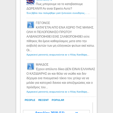
Πως μπορουμε να το κατεβασουμε
ΔΩΡΕΑΝ!!!! Αν ειναι Εφικτο Αυτο?
Ένα βιβλίο που πολεμήθηκε γιατί ξυπνούσε συνειδήσεις... - Λόγιος Ερμής | Η γνώση ξεκινάει με την αναζήτηση...
ΓΕΓΟΝΟΣ
ΚΑΤΑΓΕΤΑΙ ΑΠΟ ΕΝΑ ΧΩΡΙΟ ΤΗΣ ΜΑΝΗΣ.
ΟΛΗ Η ΠΕΛΟΠΟΝΗΣΟ ΠΡΩΤΟΥ
ΑΛΒΑΝΟΠΟΙΗΘΕΙ ΕΙΧΕ ΣΛΑΒΟΠΟΙΗΘΕΙ ούτε
πίθηκος θα έμενε καθαρόαιμος μετα απο την
εισβολή αυτών των μη ελληνικών φυλων εκεί κατω.
Οι...
Αμερικανοί ρατσιστές αναρωτιούνται αν ο Ηλίας Κασιδιάρης ανήκει στη λευκή φυλή... - Λόγιος Ερμής
ΜΑΚΔΟΣ
Έχουν απόλυτο δίκιο ΔΕΝ ΕΙΝΑΙ ΕΛΛΗΝΑΣ
Ο ΚΑΣΙΔΙΑΡΗΣ αν και θέλει να νιώθει και δεν
δέχομαι ενα πνευματικό τέκνο του χιτλερ να να
μιλάει για κατοχικό δανειο και αποζημιώσεις και ο
πρόεδρος του...
Αμερικανοί ρατσιστές αναρωτιούνται αν ο Ηλίας Κασιδιάρης ανήκει στη λευκή φυλή... - Λόγιος Ερμής
PEOPLE
RECENT
POPULAR