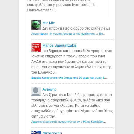
επικεφαλής του γερμανικού Ινστιτούτου Ifo,
Hans-Werner Si...
Mic Mic
Δεν υπάρχει τέτοιο άρθρο στο planetnews
Λόγιος Ερμής | Η γνώση ξεκινάει με την αναζήτηση...: Ιδού οι 18 που χρωστούν 11 δις ευρώ!
Manos Sapountzakis
πιο δημοσιο και κουραφεξαλα γραφετε ειναι
ιδιωτικη επιχειρηση η πρωην εφορια που εγινε
ΑΑΔΕ στα χερια των δανειστων και μας πινει το
αιμα... για να πηγαινουν τα λεφτα εξω και οχι υπερ
του Ελληνικου...
Εφορία: Κατάσχονται όλα ύστερα από 30 μέρες και χωρίς δικαστικές αποφάσεις - Λόγιος Ερμής
Αντώνης
Δεν ξέρω εάν ο Κασιδιάρης προέρχεται από
πρόσμιξη διαφορετικών φυλών, αλλά τα δικά σου
ελληνικά είναι για κλάματα. Κοίτα να μάθεις
στοιχειωδώς ορθογραφία...τουλάχιστον όταν θέτεις
ζήτημα για την...
Αμερικανοί ρατσιστές αναρωτιούνται αν ο Ηλίας Κασιδιάρης ανήκει στη λευκή φυλή... - Λόγιος Ερμής
Νικολαος46