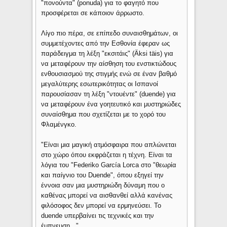
"πονούντα" (ponuda) για το φαγητό που
προσφέρεται σε κάποιον άρρωστο.
Λίγο πιο πέρα, σε επίπεδο συναισθημάτων, οι
συμμετέχοντες από την Εσθονία έφεραν ως
παράδειγμα τη λέξη "εκσιτάις" (Äksi täis) για
να μεταφέρουν την αίσθηση του ενστικτώδους
ενθουσιασμού της στιγμής ενώ σε έναν βαθμό
μεγαλύτερης εσωτερικότητας οι Ισπανοί
παρουσίασαν τη λέξη "ντουέντε" (duende) για
να μεταφέρουν ένα γοητευτικό και μυστηριώδες
συναίσθημα που σχετίζεται με το χορό του
Φλαμένγκο.
"Είναι μια μαγική ατμόσφαιρα που απλώνεται
στο χώρο όπου εκφράζεται η τέχνη. Είναι τα
λόγια του "Federiko García Lorca στο "θεωρία
και παίγνιο του Duende", όπου εξηγεί την
έννοια σαν μια μυστηριώδη δύναμη που ο
καθένας μπορεί να αισθανθεί αλλά κανένας
φιλόσοφος δεν μπορεί να ερμηνεύσει. Το
duende υπερβαίνει τις τεχνικές και την
έμπνευση...".