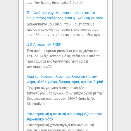
μας. Την ξέρετε; Είναι πολύ διδακτική.
Το τελειότερο εργαλείο που επινόησε ποτε ο
ανθρώπινος εγκέφαλος, είναι η Ελληνική γλώσσα.
Διαδυκτιακοί μου φίλοι, που υιοθετίσατε με
περίσσια ευκολία τον τρόπο επικοινωνίας που
σας πλάσαραν τα μιάσματα της νέας τάξης πρα...
U.S.A. καλεί...ALEXIS!
Ένα από τα πρώτα ραντεβού του αρχηγού του
ΣΥΡΙΖΑ Αλέξη Τσίπρα, μόλις επέστρεψε από τα
ιερά χώματα της Αργεντινής ήταν να δει
τον Δημήτρη Αβ...
Αίμα και δάκρυα πλέον η εναλλακτική για την
χώρα, αλλά ο μόνος δρόμος προς την ελευθερία!
Εγχώριο ολιγαρχικό σύστημα και ξένοι
τοκογλύφοι, μας εγκλωβίζουν ψυχολογικά με την
Θαρτσερική προπαγάνδα TINA (There Is No
Alternative). ...
Καταστροφική η πολιτική που εφαρμόζεται στον
ευρωπαϊκό Νότο
Καταστροφική χαρακτηρίζει την οικονομική
πολιτική που εφαρμόζεται στον Νότο, ο