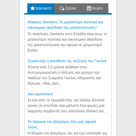
Δημοφιλή
Σχόλια
Αρχείο
Φάκελος Siemens: Το μεγαλύτερο πολιτικό και
οικονομικό σκάνδαλο της μεταπολίτευσης!
Το σκάνδαλο Siemens στην Ελλάδα είναι ίσως το
μεγαλύτερο πολιτικό και οικονομικό σκάνδαλο
της μεταπολίτευσης και αφορά σε χρηματισμό
Ελλήν...
Συγκλονίζει η κατάθεση της συζύγου του Γκιόλια
Έπειτα από 3,5 χρόνια κλήθηκε στην
Αντιτρομοκρατική η σύζυγος και μητέρα των
παιδιών του Σωκράτη Γκιόλια, Αδαμαντία, και
δήλωσε: «Μας έλεγ...
Aιέν αριστεύειν!
Σε ένα από τα Ομηρικά έπη, την Ιλιάδα, δύναται
κανείς να εντοπίσει (και μάλιστα δύο φορές) μια
έκφραση-συμβουλή που αποτέλεσε ιδανικό για...
Το πείραμα του βατράχου που μας αφορά
όλους...
Η θεωρία του βατράχου λες και έχει επινοηθεί για