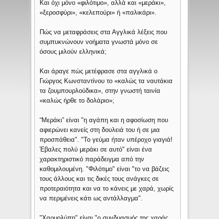
Και όχι μόνο «φιλότιμο», αλλά και «μεράκι»,
«ξεροσφύρι», «κελεπούρι» ή «παλικάρι».
Πώς να μεταφράσεις στα Αγγλικά λέξεις που
συμπυκνώνουν νοήματα γνωστά μόνο σε
όσους μιλούν ελληνικά;
Και άραγε πώς μετέφρασε στα αγγλικά ο
Γιώργος Κωνσταντίνου το «καλώς τα ναυτάκια
τα ζουμπουρλούδικα», στην γνωστή ταινία
«καλώς ήρθε το δολάριο»;
“Μεράκι” είναι "η αγάπη και η αφοσίωση που
αφιερώνει κανείς στη δουλειά του ή σε μια
προσπάθεια". "Το γεύμα ήταν υπέροχο γιαγιά!
Έβαλες πολύ μεράκι σε αυτό" είναι ένα
χαρακτηριστικό παράδειγμα από την
καθομιλουμένη. "Φιλότιμο" είναι "το να βάζεις
τους άλλους και τις δικές τους ανάγκες σε
προτεραιότητα και να το κάνεις με χαρά, χωρίς
να περιμένεις κάτι ως αντάλλαγμα".
"Χαρμολύπη" είναι "ο συνδυασμός της χαράς