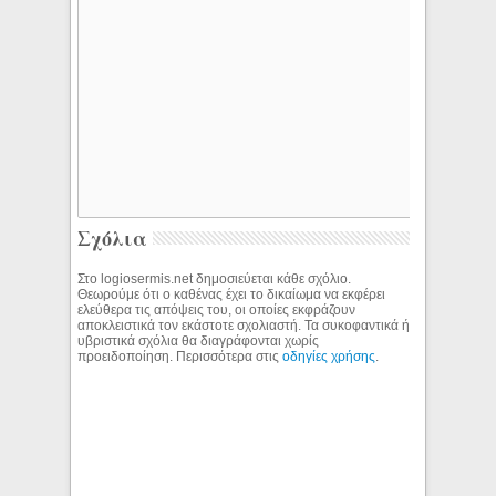
Σχόλια
Στο logiosermis.net δημοσιεύεται κάθε σχόλιο.
Θεωρούμε ότι ο καθένας έχει το δικαίωμα να εκφέρει
ελεύθερα τις απόψεις του, οι οποίες εκφράζουν
αποκλειστικά τον εκάστοτε σχολιαστή. Τα συκοφαντικά ή
υβριστικά σχόλια θα διαγράφονται χωρίς
προειδοποίηση. Περισσότερα στις
οδηγίες χρήσης
.