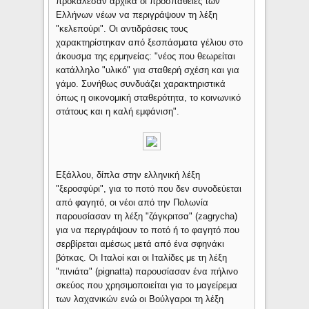
προκάλεσαν αρχικά οι προσπάθειες των
Ελλήνων νέων να περιγράψουν τη λέξη
"κελεπούρι". Οι αντιδράσεις τους
χαρακτηρίστηκαν από ξεσπάσματα γέλιου στο
άκουσμα της ερμηνείας: "νέος που θεωρείται
κατάλληλο "υλικό" για σταθερή σχέση και για
γάμο. Συνήθως συνδυάζει χαρακτηριστικά
όπως η οικονομική σταθερότητα, το κοινωνικό
στάτους και η καλή εμφάνιση".
Εξάλλου, δίπλα στην ελληνική λέξη
"ξεροσφύρι", για το ποτό που δεν συνοδεύεται
από φαγητό, οι νέοι από την Πολωνία
παρουσίασαν τη λέξη "ζάγκριτσα" (zagrycha)
για να περιγράψουν το ποτό ή το φαγητό που
σερβίρεται αμέσως μετά από ένα σφηνάκι
βότκας. Οι Ιταλοί και οι Ιταλίδες με τη λέξη
"πινιάτα" (pignatta) παρουσίασαν ένα πήλινο
σκεύος που χρησιμοποιείται για το μαγείρεμα
των λαχανικών ενώ οι Βούλγαροι τη λέξη