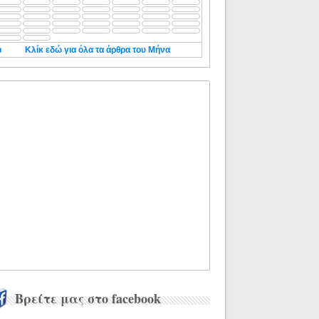
◄
Κλίκ εδώ για όλα τα άρθρα του Μήνα
Βρείτε μας στο facebook