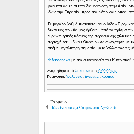
αποτελεσματικότητας του ως εργαλείο της Μόσχα
φαίνεται να είναι υπό διαμόρφωση στην Ασία, ό
ιδίως την Ευρασία, προς την Νότιο και νοτιοανατ
Σε μεγάλο βαθμό πιστεύεται ότι ο Ινδο - Ειρηνικός
δεκαετίες που θα μας έρθουν. Υπό το πρίσμα τω
ευρωκεντρικός κόσμος της περασμένης χιλιετίας ο
περιοχή του Ινδικού Ωκεανού σε συνάρτηση με τι
ακόμη μεγαλύτερη σημασία, μεταβάλλοντας τις μέ
defencenews
με την συνεργασία του Κυπριακού 
Αναρτήθηκε από
Unknown
στις
9:00:00 μ.μ.
Κατηγορία:
Αναλύσεις
,
Ενέργεια
,
Κόσμος
Επόμενο
Πώς είναι το «φιλότιμο» στα Αγγλικά;