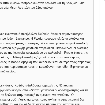
των αποθεμάτων πετρελαίου στον Καναδά και τη Βραζιλία, «θα
σε νέα Μέση Ανατολή του 21ου αιώνα».
νέο ενεργειακό περιβάλλον διεθνώς, όπου οι σημαντικότερες
ή του Ινδο - Ειρηνικού. Η Ρωσία προσανατολίζεται ολοένα και
ντας αυξανόμενες ποσότητες υδρογονανθράκων στην Ανατολική
ερη αγορά εξαγωγής ρωσικού πετρελαίου. Παράλληλα, οι ρωσικές
ύς με την Ιαπωνία προκειμένου να καλυφθεί η Ρωσία έναντι της
Επίσης, η Μέση Ανατολή εξάγει ολοένα και περισσότερους
έλος, η Βόρεια Αμερική που αναδεικνύεται σε τεράστιας σημασίας
να και περισσότερο προς τη κατεύθυνση του Ινδο - Ειρηνικού ως
κού αερίου.
προεκτάσεις. Καθώς η θαλάσσια περιοχή της Νότιας και
ργειακό κέντρο, όπου διασταυρώνονται οι δραστηριότητες και τα
σε δρώντες στην περιοχή αναμένεται να ενταθούν. Οι
και οι συζητήσεις για το σε ποιον ανήκει τι στην περιοχή δεν
οθέματα και τον άλλο θαλάσσιο πλούτο που υπάρχει εκεί.