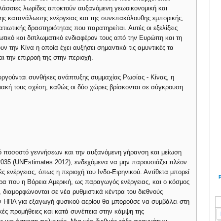
αλάσσιες λωρίδες αποκτούν αυξανόμενη γεωοικονομική και
ης κατανάλωσης ενέργειας και της συνεπακόλουθης εμπορικής,
τιωτικής δραστηριότητας που παρατηρείται. Αυτές οι εξελίξεις
ωτικό και διπλωματικό ενδιαφέρον τους από την Ευρώπη και τη
ν την Κίνα η οποία έχει αυξήσει σημαντικά τις αμυντικές τα
αι την επιρροή της στην περιοχή.
υργούνται συνθήκες ανάπτυξης συμμαχίας Ρωσίας - Κίνας, η
ειακή τους σχέση, καθώς οι δύο χώρες βρίσκονται σε σύγκρουση
ό ποσοστό γεννήσεων και την αυξανόμενη γήρανση και μείωση
2035 (UNEstimates 2012), ενδεχόμενα να μην παρουσιάζει πλέον
ς ενέργειας, όπως η περιοχή του Ινδο-Ειρηνικού. Αντίθετα μπορεί
ώρα που η Βόρεια Αμερική, ως παραγωγός ενέργειας, και ο κόσμος
 διαμορφώνονται σε νέα ρυθμιστικά κέντρα του διεθνούς
ν ΗΠΑ για εξαγωγή φυσικού αερίου θα μπορούσε να συμβάλει στη
κές προμήθειες και κατά συνέπεια στην κάμψη της