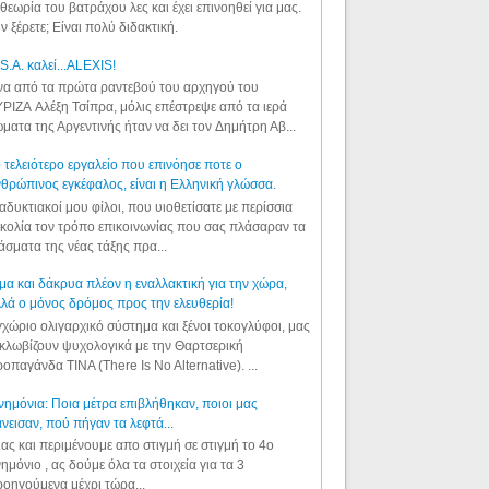
θεωρία του βατράχου λες και έχει επινοηθεί για μας.
ν ξέρετε; Είναι πολύ διδακτική.
S.A. καλεί...ALEXIS!
α από τα πρώτα ραντεβού του αρχηγού του
ΡΙΖΑ Αλέξη Τσίπρα, μόλις επέστρεψε από τα ιερά
ματα της Αργεντινής ήταν να δει τον Δημήτρη Αβ...
 τελειότερο εργαλείο που επινόησε ποτε ο
θρώπινος εγκέφαλος, είναι η Ελληνική γλώσσα.
αδυκτιακοί μου φίλοι, που υιοθετίσατε με περίσσια
κολία τον τρόπο επικοινωνίας που σας πλάσαραν τα
άσματα της νέας τάξης πρα...
μα και δάκρυα πλέον η εναλλακτική για την χώρα,
λά ο μόνος δρόμος προς την ελευθερία!
χώριο ολιγαρχικό σύστημα και ξένοι τοκογλύφοι, μας
κλωβίζουν ψυχολογικά με την Θαρτσερική
οπαγάνδα TINA (There Is No Alternative). ...
ημόνια: Ποια μέτρα επιβλήθηκαν, ποιοι μας
νεισαν, πού πήγαν τα λεφτά...
ας και περιμένουμε απο στιγμή σε στιγμή το 4ο
ημόνιο , ας δούμε όλα τα στοιχεία για τα 3
οηγούμενα μέχρι τώρα...