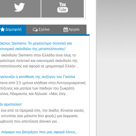
Δημοφιλή
Σχόλια
Αρχείο
κελος Siemens: Το μεγαλύτερο πολιτικό και
κονομικό σκάνδαλο της μεταπολίτευσης!
 σκάνδαλο Siemens στην Ελλάδα είναι ίσως το
γαλύτερο πολιτικό και οικονομικό σκάνδαλο της
ταπολίτευσης και αφορά σε χρηματισμό Ελλήν...
γκλονίζει η κατάθεση της συζύγου του Γκιόλια
ειτα από 3,5 χρόνια κλήθηκε στην Αντιτρομοκρατική
σύζυγος και μητέρα των παιδιών του Σωκράτη
ιόλια, Αδαμαντία, και δήλωσε: «Μας έλεγ...
έν αριστεύειν!
 ένα από τα Ομηρικά έπη, την Ιλιάδα, δύναται κανείς
 εντοπίσει (και μάλιστα δύο φορές) μια έκφραση-
μβουλή που αποτέλεσε ιδανικό για...
 πείραμα του βατράχου που μας αφορά όλους...