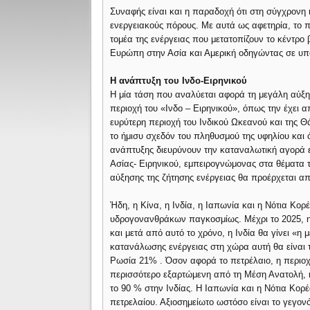
Συναφής είναι και η παραδοχή ότι στη σύγχρονη 
ενεργειακούς πόρους. Με αυτά ως αφετηρία, το π
τομέα της ενέργειας που μετατοπίζουν το κέντρο
Ευρώπη στην Ασία και Αμερική οδηγώντας σε υπ
Η ανάπτυξη του Ινδο-Ειρηνικού
Η μία τάση που αναλύεται αφορά τη μεγάλη αύξησ
περιοχή του «Ινδο – Ειρηνικού», όπως την έχει 
ευρύτερη περιοχή του Ινδικού Ωκεανού και της Θά
το ήμισυ σχεδόν του πληθυσμού της υφηλίου και 
ανάπτυξης διευρύνουν την καταναλωτική αγορά 
Ασίας- Ειρηνικού, εμπειρογνώμονας στα θέματα τη
αύξησης της ζήτησης ενέργειας θα προέρχεται απ
Ήδη, η Κίνα, η Ινδία, η Ιαπωνία και η Νότια Κ
υδρογονανθράκων παγκοσμίως. Μέχρι το 2025, 
και μετά από αυτό το χρόνο, η Ινδία θα γίνει «
κατανάλωσης ενέργειας στη χώρα αυτή θα είναι τ
Ρωσία 21% . Όσον αφορά το πετρέλαιο, η περιοχ
περισσότερο εξαρτώμενη από τη Μέση Ανατολή, η
το 90 % στην Ινδίας. Η Ιαπωνία και η Νότια Κο
πετρελαίου. Αξιοσημείωτο ωστόσο είναι το γεγονό