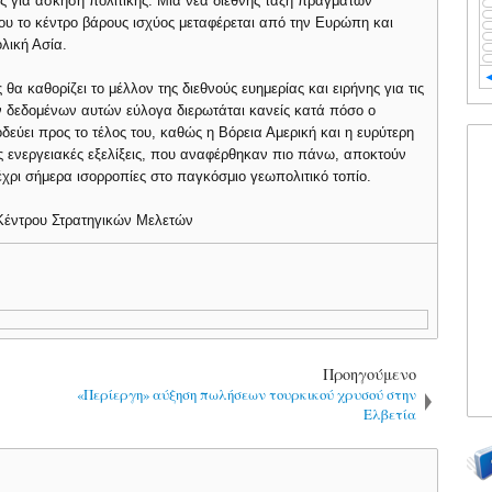
ς για άσκηση πολιτικής. Μια νέα διεθνής τάξη πραγμάτων
που το κέντρο βάρους ισχύος μεταφέρεται από την Ευρώπη και
ολική Ασία.
 θα καθορίζει το μέλλον της διεθνούς ευημερίας και ειρήνης για τις
ν δεδομένων αυτών εύλογα διερωτάται κανείς κατά πόσο ο
δεύει προς το τέλος του, καθώς η Βόρεια Αμερική και η ευρύτερη
ς ενεργειακές εξελίξεις, που αναφέρθηκαν πιο πάνω, αποκτούν
χρι σήμερα ισορροπίες στο παγκόσμιο γεωπολιτικό τοπίο.
Κέντρου Στρατηγικών Μελετών
Προηγούμενο
«Περίεργη» αύξηση πωλήσεων τουρκικού χρυσού στην
Ελβετία