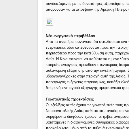
συνδυαζόμενες με τις δυνατότητες αξιοποίησης 
μπορούσαν να μετατρέψουν την Αμερική Ήπειρο 
Νέο ενεργειακό περιβάλλον
Από τα ανωτέρω συνάγεται ότι εκτυλίσσεται ένα 
ενεργειακές οδοί κατευθύνονται προς την περιοχ
περισσότερο προς την κατεύθυνση αυτή, παρέχο
Ασία. Η Κίνα φαίνεται να καθίσταται η μεγαλύτ
εταιρείες ενέργειας προωθούν στενότερους δεσμο
αυξανόμενη εξάρτησης από την κινεζική αγορά. 
υδρογονάνθρακες στην περιοχή αυτή της Ασίας. Τ
παραγωγός ενέργειας παγκοσμίως, κοιτάζει ολοέ
διευρυνόμενη αγορά εξαγωγής αμερικανικού φυσι
Γεωπολιτικές προεκτάσεις
Οι εξελίξεις αυτές έχουν τις γεωπολιτικές τους 
Νοτιοανατολικής Ασίας καθίσταται παγκόσμιο ενε
συμφέροντα διαφόρων χωρών, οι τριβές ανάμεσα 
υφιστάμενες ή διαφαινόμενες συνοριακές διαφορές 
προκαλούνται μόνο από τα πιθανά ενεργειακά απ