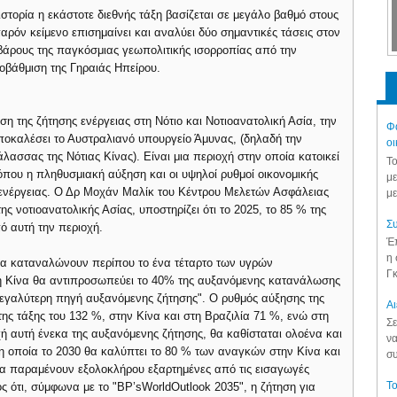
ιστορία η εκάστοτε διεθνής τάξη βασίζεται σε μεγάλο βαθμό στους
αρόν κείμενο επισημαίνει και αναλύει δύο σημαντικές τάσεις στον
 βάρους της παγκόσμιας γεωπολιτικής ισορροπίας από την
οβάθμιση της Γηραιάς Ηπείρου.
η της ζήτησης ενέργειας στη Νότιο και Νοτιοανατολική Ασία, την
Φά
αποκαλέσει το Αυστραλιανό υπουργείο Άμυνας, (δηλαδή την
οι
λασσας της Νότιας Κίνας). Είναι μια περιοχή στην οποία κατοικεί
Το
όπου η πληθυσμιακή αύξηση και οι υψηλοί ρυθμοί οικονομικής
με
ενέργειας. Ο Δρ Μοχάν Μαλίκ του Κέντρου Μελετών Ασφάλειας
με
ς νοτιοανατολικής Ασίας, υποστηρίζει ότι το 2025, το 85 % της
Συ
ό αυτή την περιοχή.
Έπ
η 
ορέα καταναλώνουν περίπου το ένα τέταρτο των υγρών
Γκ
η Κίνα θα αντιπροσωπεύει το 40% της αυξανόμενης κατανάλωσης
η μεγαλύτερη πηγή αυξανόμενης ζήτησης". Ο ρυθμός αύξησης της
Aι
ης τάξης του 132 %, στην Κίνα και στη Βραζιλία 71 %, ενώ στη
Σε
ή αυτή ένεκα της αυξανόμενης ζήτησης, θα καθίσταται ολοένα και
να
 οποία το 2030 θα καλύπτει το 80 % των αναγκών στην Κίνα και
συ
ρέα παραμένουν εξολοκλήρου εξαρτημένες από τις εισαγωγές
Το
ς ότι, σύμφωνα με το "BP’sWorldOutlook 2035", η ζήτηση για