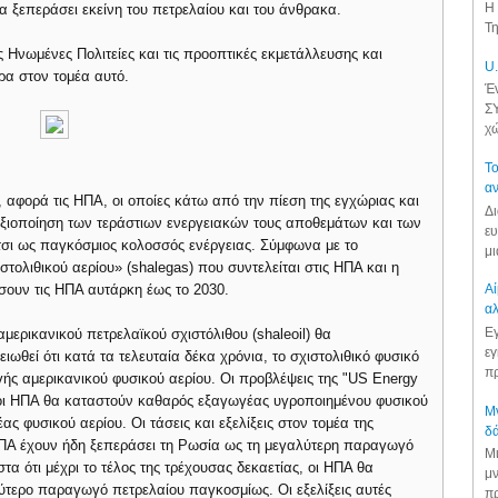
Η 
θα ξεπεράσει εκείνη του πετρελαίου και του άνθρακα.
Τη
ις Ηνωμένες Πολιτείες και τις προοπτικές εκμετάλλευσης και
U.
ρα στον τομέα αυτό.
Έν
ΣΥ
χώ
Το
αν
, αφορά τις ΗΠΑ, οι οποίες κάτω από την πίεση της εγχώριας και
Δι
αξιοποίηση των τεράστιων ενεργειακών τους αποθεμάτων και των
ευ
σι ως παγκόσμιος κολοσσός ενέργειας. Σύμφωνα με το
μι
τολιθικού αερίου» (shalegas) που συντελείται στις ΗΠΑ και η
ουν τις ΗΠΑ αυτάρκη έως το 2030.
Αί
αλ
Εγ
μερικανικού πετρελαϊκού σχιστόλιθου (shaleoil) θα
εγ
ιωθεί ότι κατά τα τελευταία δέκα χρόνια, το σχιστολιθικό φυσικό
πρ
ής αμερικανικού φυσικού αερίου. Οι προβλέψεις της "US Energy
016 οι ΗΠΑ θα καταστούν καθαρός εξαγωγέας υγροποιημένου φυσικού
Μν
ς φυσικού αερίου. Οι τάσεις και εξελίξεις στον τομέα της
δά
ΗΠΑ έχουν ήδη ξεπεράσει τη Ρωσία ως τη μεγαλύτερη παραγωγό
Μι
τα ότι μέχρι το τέλος της τρέχουσας δεκαετίας, οι ΗΠΑ θα
μν
ύτερο παραγωγό πετρελαίου παγκοσμίως. Οι εξελίξεις αυτές
πρ