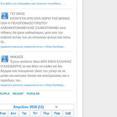
Ένα βιβλίο που πολεμήθηκε γιατί ξυπνούσε συνειδήσεις... - Λόγιος Ερμής | Η γνώση ξεκινάει με την αναζήτηση...
ΓΕΓΟΝΟΣ
ΚΑΤΑΓΕΤΑΙ ΑΠΟ ΕΝΑ ΧΩΡΙΟ ΤΗΣ ΜΑΝΗΣ.
ΟΛΗ Η ΠΕΛΟΠΟΝΗΣΟ ΠΡΩΤΟΥ
ΑΛΒΑΝΟΠΟΙΗΘΕΙ ΕΙΧΕ ΣΛΑΒΟΠΟΙΗΘΕΙ ούτε
πίθηκος θα έμενε καθαρόαιμος μετα απο την
εισβολή αυτών των μη ελληνικών φυλων εκεί κατω.
Οι...
Αμερικανοί ρατσιστές αναρωτιούνται αν ο Ηλίας Κασιδιάρης ανήκει στη λευκή φυλή... - Λόγιος Ερμής
·
8 yea
ΜΑΚΔΟΣ
Έχουν απόλυτο δίκιο ΔΕΝ ΕΙΝΑΙ ΕΛΛΗΝΑΣ
Ο ΚΑΣΙΔΙΑΡΗΣ αν και θέλει να νιώθει και δεν
δέχομαι ενα πνευματικό τέκνο του χιτλερ να να
μιλάει για κατοχικό δανειο και αποζημιώσεις και ο
πρόεδρος του...
Αμερικανοί ρατσιστές αναρωτιούνται αν ο Ηλίας Κασιδιάρης ανήκει στη λευκή φυλή... - Λόγιος Ερμής
·
8 yea
PEOPLE
RECENT
POPULAR
Κυρ
Δευ
Τρι
Τετ
Πεμ
Παρ
Σαβ