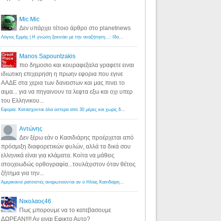
Mic Mic
Δεν υπάρχει τέτοιο άρθρο στο planetnews
Λόγιος Ερμής | Η γνώση ξεκινάει με την αναζήτηση...: Ιδού οι 18 που χρωστούν 11 δις ευρώ!
·
6 years ago
Manos Sapountzakis
πιο δημοσιο και κουραφεξαλα γραφετε ειναι
ιδιωτικη επιχειρηση η πρωην εφορια που εγινε
ΑΑΔΕ στα χερια των δανειστων και μας πινει το
αιμα... για να πηγαινουν τα λεφτα εξω και οχι υπερ
του Ελληνικου...
Εφορία: Κατάσχονται όλα ύστερα από 30 μέρες και χωρίς δικαστικές αποφάσεις - Λόγιος Ερμής
·
6 years ag
Αντώνης
Δεν ξέρω εάν ο Κασιδιάρης προέρχεται από
πρόσμιξη διαφορετικών φυλών, αλλά τα δικά σου
ελληνικά είναι για κλάματα. Κοίτα να μάθεις
στοιχειωδώς ορθογραφία...τουλάχιστον όταν θέτεις
ζήτημα για την...
Αμερικανοί ρατσιστές αναρωτιούνται αν ο Ηλίας Κασιδιάρης ανήκει στη λευκή φυλή... - Λόγιος Ερμής
·
7 yea
Νικολαος46
Πως μπορουμε να το κατεβασουμε
ΔΩΡΕΑΝ!!!! Αν ειναι Εφικτο Αυτο?