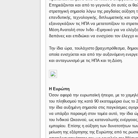
Επηρεάζονται και από το γεγονός ότι αυτές οι θ
στρατηγική σημασία λόγω της ραγδαίας αύξηση τ
επενδυτικής, τεχνολογικής, διπλωματικής και στρα
εξαναγκάζουν τις ΗΠΑ να μετατοπίζουν το στρατι
Μέση Ανατολή στον Ινδο –Ειρηνικό για να ελέγξου
δαπάνες και επιδιώκει να ενισχύσει τον έλεγχο κ
Την ίδια ώρα, τουλάχιστο βραχυπρόθεσμα, δημιο
οποία ενισχύεται και από την αυξανόμενη ενεργ
και ανταγωνισμό με τις ΗΠΑ και τη Δύση.
Η Ευρώπη
Όσον αφορά την ευρωπαϊκή ήπειρο, με το χαμηλ
του πληθυσμού της κατά 90 εκατομμύρια έως το 
την ίδια αυξημένη σημασία στις παγκόσμιες αγορέ
να υπάρξει παρακμή στον τομέα αυτό, την ίδια 
του Ινδικού Ωκεανού, ως καταναλωτής ενέργειας,
εμπορίου. Επίσης η αύξηση των δυνατοτήτων τω
μείωση της εξάρτησης της Ευρώπης από τις ρωσι