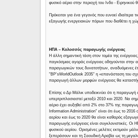
φυσικό αέριο στην περιοχή του Ινδο - Ειρηνικού 
Πρόκειται για ένα γεγονός που ευνοεί ιδιαίτερα τ
εξαγωγής ενεργειακών πόρων που διαθέτει η χώ
ΗΠΑ – Κολοσσός παραγωγής ενέργειας
Η άλλη σημαντική τάση στον τομέα της ενέργειας
παγκόσμιας αγοράς ενέργειας οδηγούνται στην 
παραγωγικών τους δυνατοτήτων, αναδυόμενες έτ
"BP’sWorldOutlook 2035" η «επανάσταση του σχισ
παραγωγή άλλων μορφών ενέργειας θα καταστήσ
Επίσης ο Δρ Μάλικ υποδεικνύει ότι η παραγωγή α
υπερτριπλασιαστεί μεταξύ 2010 και 2020. Να σημε
αέριο έχει αυξηθεί από 2% στο 37% της παραγωγ
Information Administration" είναι ότι έως το 2
αερίου και έως το 2020 θα είναι καθαρός εξαγωγέα
παραγωγής ενέργειας είναι συγκλονιστικές. Οι 
φυσικού αερίου. Ορισμένες μελέτες εκτιμούν μάλισ
ξεπεράσουν και τη Σαουδική Αραβία ως τη μεγαλ