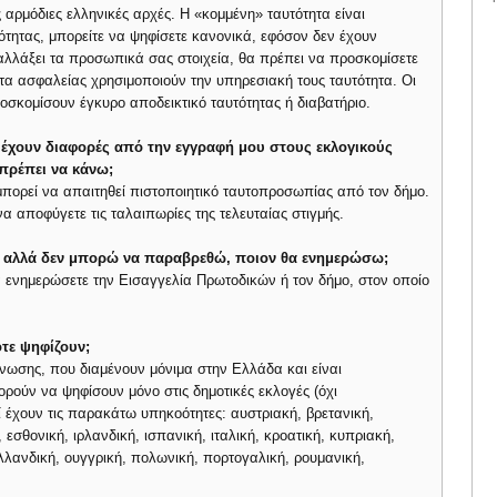
 αρμόδιες ελληνικές αρχές. Η «κομμένη» ταυτότητα είναι
ότητας, μπορείτε να ψηφίσετε κανονικά, εφόσον δεν έχουν
αλλάξει τα προσωπικά σας στοιχεία, θα πρέπει να προσκομίσετε
ματα ασφαλείας χρησιμοποιούν την υπηρεσιακή τους ταυτότητα. Οι
σκομίσουν έγκυρο αποδεικτικό ταυτότητας ή διαβατήριο.
υ έχουν διαφορές από την εγγραφή μου στους εκλογικούς
πρέπει να κάνω;
 μπορεί να απαιτηθεί πιστοποιητικό ταυτοπροσωπίας από τον δήμο.
να αποφύγετε τις ταλαιπωρίες της τελευταίας στιγμής.
ς, αλλά δεν μπορώ να παραβρεθώ, ποιον θα ενημερώσω;
α ενημερώσετε την Εισαγγελία Πρωτοδικών ή τον δήμο, στον οποίο
ότε ψηφίζουν;
Ένωσης, που διαμένουν μόνιμα στην Ελλάδα και είναι
ρούν να ψηφίσουν μόνο στις δημοτικές εκλογές (όχι
ί έχουν τις παρακάτω υπηκοότητες: αυστριακή, βρετανική,
 εσθονική, ιρλανδική, ισπανική, ιταλική, κροατική, κυπριακή,
λλανδική, ουγγρική, πολωνική, πορτογαλική, ρουμανική,