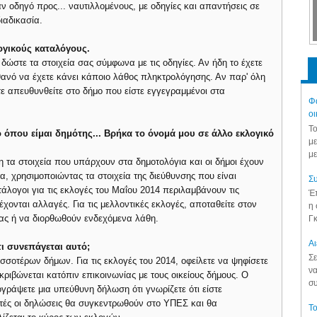
 οδηγό προς... ναυτιλλομένους, με οδηγίες και απαντήσεις σε
ιαδικασία.
ογικούς καταλόγους.
δώστε τα στοιχεία σας σύμφωνα με τις οδηγίες. Αν ήδη το έχετε
ιθανό να έχετε κάνει κάποιο λάθος πληκτρολόγησης. Αν παρ' όλη
τε απευθυνθείτε στο δήμο που είστε εγγεγραμμένοι στα
Φά
οι
Το
 όπου είμαι δημότης... Βρήκα το όνομά μου σε άλλο εκλογικό
με
με
η τα στοιχεία που υπάρχουν στα δημοτολόγια και οι δήμοι έχουν
τα, χρησιμοποιώντας τα στοιχεία της διεύθυνσης που είναι
Συ
άλογοι για τις εκλογές του Μαΐου 2014 περιλαμβάνουν τις
Έπ
έχονται αλλαγές. Για τις μελλοντικές εκλογές, αποταθείτε στον
η 
σας ή να διορθωθούν ενδεχόμενα λάθη.
Γκ
Aι
τι συνεπάγεται αυτό;
Σε
σσοτέρων δήμων. Για τις εκλογές του 2014, οφείλετε να ψηφίσετε
να
κριβώνεται κατόπιν επικοινωνίας με τους οικείους δήμους. Ο
συ
γράψετε μια υπεύθυνη δήλωση ότι γνωρίζετε ότι είστε
τές οι δηλώσεις θα συγκεντρωθούν στο ΥΠΕΣ και θα
Το