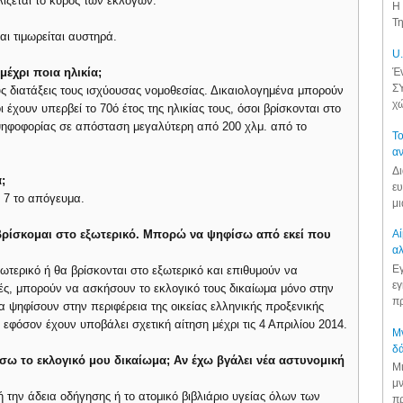
ίζεται το κύρος των εκλογών.
Η 
Τη
αι τιμωρείται αυστηρά.
U.
μέχρι ποια ηλικία;
Έν
ΣΥ
ς διατάξεις τους ισχύουσας νομοθεσίας. Δικαιολογημένα μπορούν
χώ
έχουν υπερβεί το 70ό έτος της ηλικίας τους, όσοι βρίσκονται στο
ς ψηφοφορίας σε απόσταση μεγαλύτερη από 200 χλμ. από το
Το
αν
Δι
;
ευ
ς 7 το απόγευμα.
μι
α βρίσκομαι στο εξωτερικό. Μπορώ να ψηφίσω από εκεί που
Αί
αλ
Εγ
ωτερικό ή θα βρίσκονται στο εξωτερικό και επιθυμούν να
εγ
γές, μπορούν να ασκήσουν το εκλογικό τους δικαίωμα μόνο στην
πρ
 ψηφίσουν στην περιφέρεια της οικείας ελληνικής προξενικής
φόσον έχουν υποβάλει σχετική αίτηση μέχρι τις 4 Απριλίου 2014.
Μν
δά
σω το εκλογικό μου δικαίωμα; Αν έχω βγάλει νέα αστυνομική
Μι
μν
 την άδεια οδήγησης ή το ατομικό βιβλιάριο υγείας όλων των
πρ