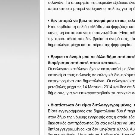
εκλογών. Το υπουργείο Εσωτερικών εξέδωσε έναν
όποια απορία μπορεί να έχουν οι πολίτες για τη δ
• Δεν μπορώ να βρω το όνομά μου στους εκλ
Επισκεφθείτε τη σελίδα «Μάθε πού ψηφίζεις» και 
κάνει, μη διστάσετε να το επαναλάβετε. Είναι π
την προσπάθειά σας δεν βρείτε το όνομά σας, τό
δημοτολόγια μέχρι και το πέρας της ψηφοφορίας.
• Βρήκα το όνομά μου σε άλλο δήμο από αυτό
διαμέρισμα από αυτό όπου κατοικώ...
Οι εκλογικοί κατάλογοι έχουν καταρτισθεί με βάσ
κατανείμει τους εκλογείς σε εκλογικά διαμερίσμα
καταχωρημένα στα δημοτολόγια. Οι εκλογικοί κατ
μεταβολές μέχρι τις 14 Μαρτίου 2014 και δεν επιδ
δήμο σας, για να επικαιροποιηθούν τα στοιχεία 
• Διαπίστωσα ότι είμαι διπλοεγγεγραμμένος, 
Είστε εγγεγραμμένος στα δημοτολόγια δύο ή περι
στον δήμο της νόμιμης εγγραφής σας η οποία εξα
δικαστικός αντιπρόσωπος θα σας καλέσει να υπο
διπλοεγγεγραμμένος και δεν ψηφίσατε αλλού. Αυ