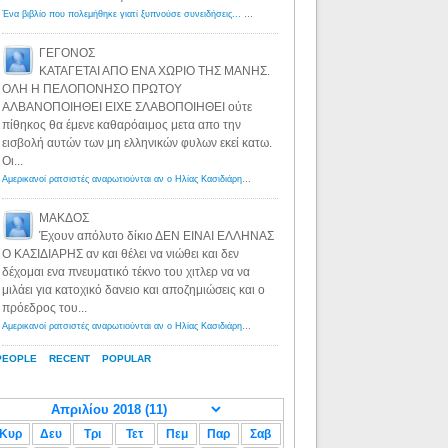
Ένα βιβλίο που πολεμήθηκε γιατί ξυπνούσε συνειδήσεις... - Λόγιος Ερμής | Η γνώση ξεκινάει με την αναζήτηση...
ΓΕΓΟΝΟΣ
ΚΑΤΑΓΕΤΑΙ ΑΠΟ ΕΝΑ ΧΩΡΙΟ ΤΗΣ ΜΑΝΗΣ.
ΟΛΗ Η ΠΕΛΟΠΟΝΗΣΟ ΠΡΩΤΟΥ
ΑΛΒΑΝΟΠΟΙΗΘΕΙ ΕΙΧΕ ΣΛΑΒΟΠΟΙΗΘΕΙ ούτε
πίθηκος θα έμενε καθαρόαιμος μετα απο την
εισβολή αυτών των μη ελληνικών φυλων εκεί κατω.
Οι...
Αμερικανοί ρατσιστές αναρωτιούνται αν ο Ηλίας Κασιδιάρης ανήκει στη λευκή φυλή... - Λόγιος Ερμής
·
8 yea
ΜΑΚΔΟΣ
Έχουν απόλυτο δίκιο ΔΕΝ ΕΙΝΑΙ ΕΛΛΗΝΑΣ
Ο ΚΑΣΙΔΙΑΡΗΣ αν και θέλει να νιώθει και δεν
δέχομαι ενα πνευματικό τέκνο του χιτλερ να να
μιλάει για κατοχικό δανειο και αποζημιώσεις και ο
πρόεδρος του...
Αμερικανοί ρατσιστές αναρωτιούνται αν ο Ηλίας Κασιδιάρης ανήκει στη λευκή φυλή... - Λόγιος Ερμής
·
8 yea
PEOPLE
RECENT
POPULAR
Κυρ
Δευ
Τρι
Τετ
Πεμ
Παρ
Σαβ