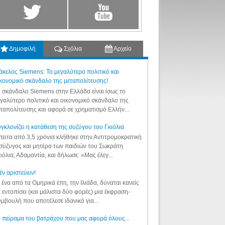
Δημοφιλή
Σχόλια
Αρχείο
κελος Siemens: Το μεγαλύτερο πολιτικό και
κονομικό σκάνδαλο της μεταπολίτευσης!
 σκάνδαλο Siemens στην Ελλάδα είναι ίσως το
γαλύτερο πολιτικό και οικονομικό σκάνδαλο της
ταπολίτευσης και αφορά σε χρηματισμό Ελλήν...
γκλονίζει η κατάθεση της συζύγου του Γκιόλια
ειτα από 3,5 χρόνια κλήθηκε στην Αντιτρομοκρατική
σύζυγος και μητέρα των παιδιών του Σωκράτη
ιόλια, Αδαμαντία, και δήλωσε: «Μας έλεγ...
έν αριστεύειν!
 ένα από τα Ομηρικά έπη, την Ιλιάδα, δύναται κανείς
 εντοπίσει (και μάλιστα δύο φορές) μια έκφραση-
μβουλή που αποτέλεσε ιδανικό για...
 πείραμα του βατράχου που μας αφορά όλους...