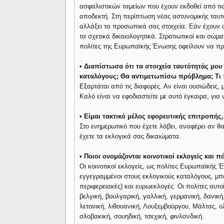
ασφαλιστικών ταμείων που έχουν εκδοθεί από τις
αποδεκτή. Στη περίπτωση νέας αστυνομικής ταυτ
αλλάξει τα προσωπικά σας στοιχεία. Εάν έχουν 
τα σχετικά δικαιολογητικά. Στρατιωτικοί και σώ
πολίτες της Ευρωπαϊκής Ένωσης οφείλουν να προ
• Διαπίστωσα ότι τα στοιχεία ταυτότητάς μο
καταλόγους; Θα αντιμετωπίσω πρόβλημα; Τι 
Εξαρτάται από τις διαφορές. Αν είναι ουσιώδεις,
Καλό είναι να εφοδιαστείτε με αυτό έγκαιρα, για 
• Είμαι τακτικό μέλος εφορευτικής επιτροπή
Στο ενημερωτικό που έχετε λάβει, αναφέρει αν θ
έχετε τα εκλογικά σας δικαιώματα.
• Ποιοι ονομάζονται κοινοτικοί εκλογείς και π
Οι κοινοτικοί εκλογείς, ως πολίτες Ευρωπαϊκής 
εγγεγραμμένοι στους εκλογικούς καταλόγους, μπο
περιφερειακές) και ευρωεκλογές. Οι πολίτες αυτο
βελγική, βουλγαρική, γαλλική, γερμανική, δανική,
λετονική, λιθουανική, Λουξεμβούργου, Μάλτας, ο
σλοβακική, σουηδική, τσεχική, φινλανδική.