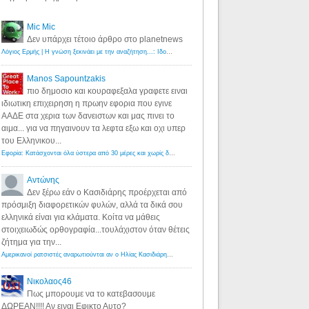
Mic Mic
Δεν υπάρχει τέτοιο άρθρο στο planetnews
Λόγιος Ερμής | Η γνώση ξεκινάει με την αναζήτηση...: Ιδού οι 18 που χρωστούν 11 δις ευρώ!
·
6 years ago
Manos Sapountzakis
πιο δημοσιο και κουραφεξαλα γραφετε ειναι
ιδιωτικη επιχειρηση η πρωην εφορια που εγινε
ΑΑΔΕ στα χερια των δανειστων και μας πινει το
αιμα... για να πηγαινουν τα λεφτα εξω και οχι υπερ
του Ελληνικου...
Εφορία: Κατάσχονται όλα ύστερα από 30 μέρες και χωρίς δικαστικές αποφάσεις - Λόγιος Ερμής
·
6 years ag
Αντώνης
Δεν ξέρω εάν ο Κασιδιάρης προέρχεται από
πρόσμιξη διαφορετικών φυλών, αλλά τα δικά σου
ελληνικά είναι για κλάματα. Κοίτα να μάθεις
στοιχειωδώς ορθογραφία...τουλάχιστον όταν θέτεις
ζήτημα για την...
Αμερικανοί ρατσιστές αναρωτιούνται αν ο Ηλίας Κασιδιάρης ανήκει στη λευκή φυλή... - Λόγιος Ερμής
·
7 yea
Νικολαος46
Πως μπορουμε να το κατεβασουμε
ΔΩΡΕΑΝ!!!! Αν ειναι Εφικτο Αυτο?