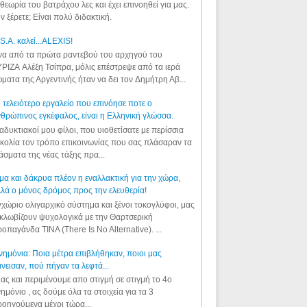
θεωρία του βατράχου λες και έχει επινοηθεί για μας.
ν ξέρετε; Είναι πολύ διδακτική.
S.A. καλεί...ALEXIS!
α από τα πρώτα ραντεβού του αρχηγού του
ΡΙΖΑ Αλέξη Τσίπρα, μόλις επέστρεψε από τα ιερά
ματα της Αργεντινής ήταν να δει τον Δημήτρη Αβ...
 τελειότερο εργαλείο που επινόησε ποτε ο
θρώπινος εγκέφαλος, είναι η Ελληνική γλώσσα.
αδυκτιακοί μου φίλοι, που υιοθετίσατε με περίσσια
κολία τον τρόπο επικοινωνίας που σας πλάσαραν τα
άσματα της νέας τάξης πρα...
μα και δάκρυα πλέον η εναλλακτική για την χώρα,
λά ο μόνος δρόμος προς την ελευθερία!
χώριο ολιγαρχικό σύστημα και ξένοι τοκογλύφοι, μας
κλωβίζουν ψυχολογικά με την Θαρτσερική
οπαγάνδα TINA (There Is No Alternative). ...
ημόνια: Ποια μέτρα επιβλήθηκαν, ποιοι μας
νεισαν, πού πήγαν τα λεφτά...
ας και περιμένουμε απο στιγμή σε στιγμή το 4ο
ημόνιο , ας δούμε όλα τα στοιχεία για τα 3
οηγούμενα μέχρι τώρα...