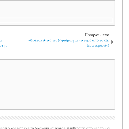
Προηγούμενο
ια
«Φρένο» στο δημοψήφισμα για το νερό από το υπ.
στην
Εσωτερικών!
 ότι ο καθένας έχει το δικαίωμα να εκφέρει ελεύθερα τις απόψεις του, οι