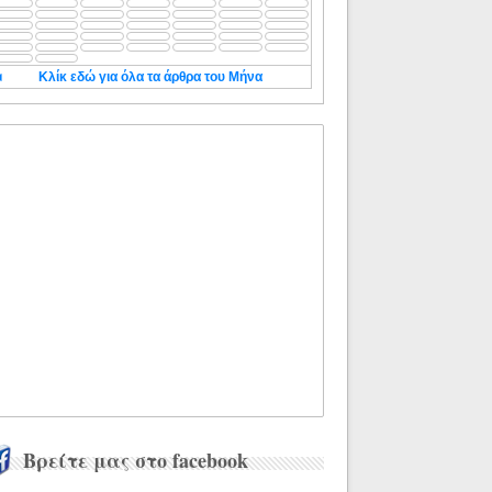
◄
Κλίκ εδώ για όλα τα άρθρα του Μήνα
Βρείτε μας στο facebook