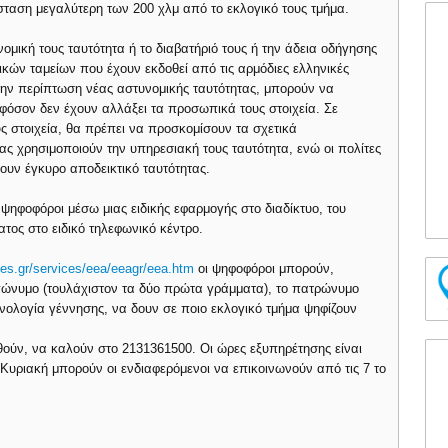
σταση μεγαλύτερη των 200 χλμ από το εκλογικό τους τμήμα.
μική τους ταυτότητα ή το διαβατήριό τους ή την άδεια οδήγησης
ικών ταμείων που έχουν εκδοθεί από τις αρμόδιες ελληνικές
Στην περίπτωση νέας αστυνομικής ταυτότητας, μπορούν να
φόσον δεν έχουν αλλάξει τα προσωπικά τους στοιχεία. Σε
 στοιχεία, θα πρέπει να προσκομίσουν τα σχετικά
ας χρησιμοποιούν την υπηρεσιακή τους ταυτότητα, ενώ οι πολίτες
υν έγκυρο αποδεικτικό ταυτότητας.
ψηφοφόροι μέσω μιας ειδικής εφαρμογής στο διαδίκτυο, του
ος στο ειδικό τηλεφωνικό κέντρο.
ypes.gr/services/eea/eeagr/eea.htm
οι ψηφοφόροι μπορούν,
ώνυμο (τουλάχιστον τα δύο πρώτα γράμματα), το πατρώνυμο
νολογία γέννησης, να δουν σε ποιο εκλογικό τμήμα ψηφίζουν
ούν, να καλούν στο 2131361500. Οι ώρες εξυπηρέτησης είναι
Κυριακή μπορούν οι ενδιαφερόμενοι να επικοινωνούν από τις 7 το