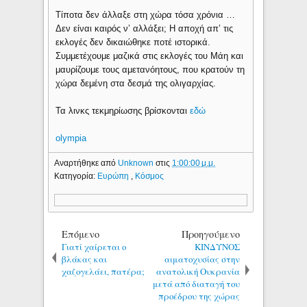
Τίποτα δεν άλλαξε στη χώρα τόσα χρόνια …
Δεν είναι καιρός ν’ αλλάξει; Η αποχή απ’ τις
εκλογές δεν δικαιώθηκε ποτέ ιστορικά.
Συμμετέχουμε μαζικά στις εκλογές του Μάη και
μαυρίζουμε τους αμετανόητους, που κρατούν τη
χώρα δεμένη στα δεσμά της ολιγαρχίας.
Τα λινκς τεκμηρίωσης βρίσκονται
εδώ
olympia
Αναρτήθηκε από
Unknown
στις
1:00:00 μ.μ.
Κατηγορία:
Ευρώπη
,
Κόσμος
Επόμενο
Προηγούμενο
Γιατί χαίρεται ο
ΚΙΝΔΥΝΟΣ
βλάκας και
αιματοχυσίας στην
χαζογελάει, πατέρα;
ανατολική Ουκρανία
μετά από διαταγή του
προέδρου της χώρας