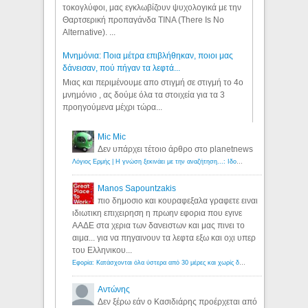
τοκογλύφοι, μας εγκλωβίζουν ψυχολογικά με την
Θαρτσερική προπαγάνδα TINA (There Is No
Alternative). ...
Μνημόνια: Ποια μέτρα επιβλήθηκαν, ποιοι μας
δάνεισαν, πού πήγαν τα λεφτά...
Μιας και περιμένουμε απο στιγμή σε στιγμή το 4ο
μνημόνιο , ας δούμε όλα τα στοιχεία για τα 3
προηγούμενα μέχρι τώρα...
Mic Mic
Δεν υπάρχει τέτοιο άρθρο στο planetnews
Λόγιος Ερμής | Η γνώση ξεκινάει με την αναζήτηση...: Ιδού οι 18 που χρωστούν 11 δις ευρώ!
Manos Sapountzakis
πιο δημοσιο και κουραφεξαλα γραφετε ειναι
ιδιωτικη επιχειρηση η πρωην εφορια που εγινε
ΑΑΔΕ στα χερια των δανειστων και μας πινει το
αιμα... για να πηγαινουν τα λεφτα εξω και οχι υπερ
του Ελληνικου...
Εφορία: Κατάσχονται όλα ύστερα από 30 μέρες και χωρίς δικαστικές αποφάσεις - Λόγιος Ερμής
Αντώνης
Δεν ξέρω εάν ο Κασιδιάρης προέρχεται από