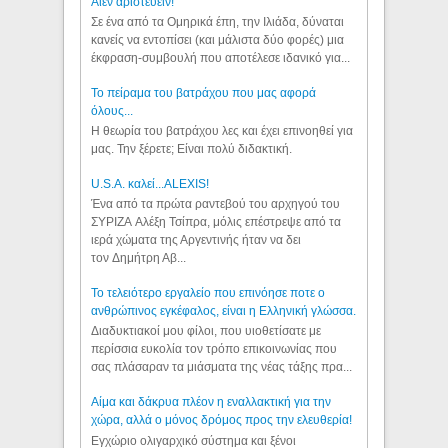
Aιέν αριστεύειν!
Σε ένα από τα Ομηρικά έπη, την Ιλιάδα, δύναται
κανείς να εντοπίσει (και μάλιστα δύο φορές) μια
έκφραση-συμβουλή που αποτέλεσε ιδανικό για...
Το πείραμα του βατράχου που μας αφορά
όλους...
Η θεωρία του βατράχου λες και έχει επινοηθεί για
μας. Την ξέρετε; Είναι πολύ διδακτική.
U.S.A. καλεί...ALEXIS!
Ένα από τα πρώτα ραντεβού του αρχηγού του
ΣΥΡΙΖΑ Αλέξη Τσίπρα, μόλις επέστρεψε από τα
ιερά χώματα της Αργεντινής ήταν να δει
τον Δημήτρη Αβ...
Το τελειότερο εργαλείο που επινόησε ποτε ο
ανθρώπινος εγκέφαλος, είναι η Ελληνική γλώσσα.
Διαδυκτιακοί μου φίλοι, που υιοθετίσατε με
περίσσια ευκολία τον τρόπο επικοινωνίας που
σας πλάσαραν τα μιάσματα της νέας τάξης πρα...
Αίμα και δάκρυα πλέον η εναλλακτική για την
χώρα, αλλά ο μόνος δρόμος προς την ελευθερία!
Εγχώριο ολιγαρχικό σύστημα και ξένοι