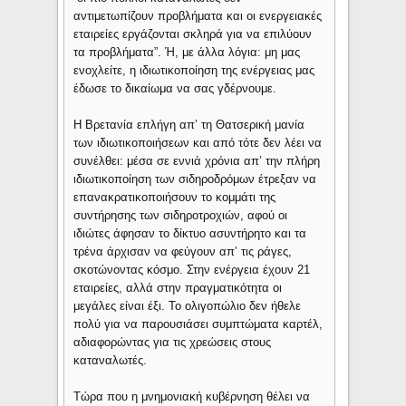
αντιμετωπίζουν προβλήματα και οι ενεργειακές
εταιρείες εργάζονται σκληρά για να επιλύουν
τα προβλήματα”. Ή, με άλλα λόγια: μη μας
ενοχλείτε, η ιδιωτικοποίηση της ενέργειας μας
έδωσε το δικαίωμα να σας γδέρνουμε.
Η Βρετανία επλήγη απ’ τη Θατσερική μανία
των ιδιωτικοποιήσεων και από τότε δεν λέει να
συνέλθει: μέσα σε εννιά χρόνια απ’ την πλήρη
ιδιωτικοποίηση των σιδηροδρόμων έτρεξαν να
επανακρατικοποιήσουν το κομμάτι της
συντήρησης των σιδηροτροχιών, αφού οι
ιδιώτες άφησαν το δίκτυο ασυντήρητο και τα
τρένα άρχισαν να φεύγουν απ’ τις ράγες,
σκοτώνοντας κόσμο. Στην ενέργεια έχουν 21
εταιρείες, αλλά στην πραγματικότητα οι
μεγάλες είναι έξι. Το ολιγοπώλιο δεν ήθελε
πολύ για να παρουσιάσει συμπτώματα καρτέλ,
αδιαφορώντας για τις χρεώσεις στους
καταναλωτές.
Τώρα που η μνημονιακή κυβέρνηση θέλει να