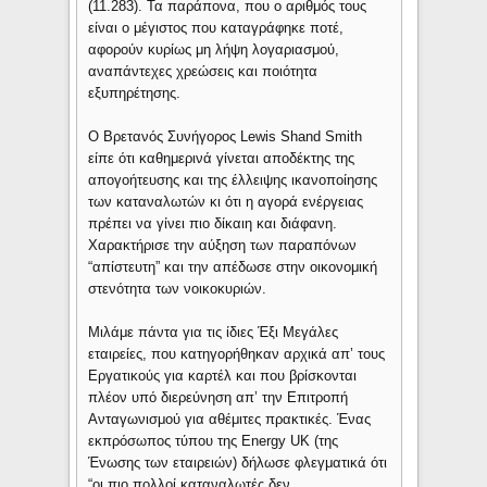
(11.283). Τα παράπονα, που ο αριθμός τους
είναι ο μέγιστος που καταγράφηκε ποτέ,
αφορούν κυρίως μη λήψη λογαριασμού,
αναπάντεχες χρεώσεις και ποιότητα
εξυπηρέτησης.
Ο Βρετανός Συνήγορος Lewis Shand Smith
είπε ότι καθημερινά γίνεται αποδέκτης της
απογοήτευσης και της έλλειψης ικανοποίησης
των καταναλωτών κι ότι η αγορά ενέργειας
πρέπει να γίνει πιο δίκαιη και διάφανη.
Χαρακτήρισε την αύξηση των παραπόνων
“απίστευτη” και την απέδωσε στην οικονομική
στενότητα των νοικοκυριών.
Μιλάμε πάντα για τις ίδιες Έξι Μεγάλες
εταιρείες, που κατηγορήθηκαν αρχικά απ’ τους
Εργατικούς για καρτέλ και που βρίσκονται
πλέον υπό διερεύνηση απ’ την Επιτροπή
Ανταγωνισμού για αθέμιτες πρακτικές. Ένας
εκπρόσωπος τύπου της Energy UK (της
Ένωσης των εταιρειών) δήλωσε φλεγματικά ότι
“οι πιο πολλοί καταναλωτές δεν