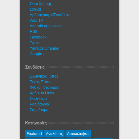
Όροι Χρήσης
Σχόλια
Αρθρογράφοι/Συντάκτες
Web TV
Android application
RSS
Facebook
Twitter
Youtube Channel
Google+
Συνδέσεις
Ελληνικός Τύπος
Ξένος Τύπος
Φιλικοί Ιστοχώροι
Χρήσιμα Links
Ομογένεια
Ραδιόφωνο
Στηρίζουμε
Κατηγορίες
Featured
Αναλύσεις
Αποκαλύψεις