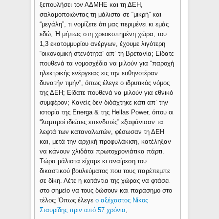
ξεπουλήσει τον ΑΔΜΗΕ και τη ΔΕΗ,
σαλαμοποιώντας τη μάλιστα σε “μικρή” και
“μεγάλη”, τι νομίζετε ότι μας περιμένει κι εμάς
εδώ; Ή μήπως στη χρεοκοπημένη χώρα, του
1,3 εκατομμυρίου ανέργων, έχουμε λιγότερη
“οικονομική στενότητα” απ’ τη Βρετανία; Είδατε
πουθενά τα νομοσχέδια να μιλούν για “παροχή
ηλεκτρικής ενέργειας εις την ευθηνοτέραν
δυνατήν τιμήν”, όπως έλεγε ο ιδρυτικός νόμος
της ΔΕΗ; Είδατε πουθενά να μιλούν για εθνικό
συμφέρον; Κανείς δεν διδάχτηκε κάτι απ’ την
ιστορία της Energa & της Hellas Ρower, όπου οι
“λαμπροί ιδιώτες επενδυτές” εξαφάνισαν τα
λεφτά των καταναλωτών, φέσωσαν τη ΔΕΗ
και, μετά την αρχική προφυλάκιση, κατέληξαν
να κάνουν χλιδάτα πρωτοχρονιάτικα πάρτι.
Τώρα μάλιστα είχαμε κι αναίρεση του
δικαστικού βουλεύματος που τους παρέπεμπε
σε δίκη. Λέτε η κατάντια της χώρας να φτάσει
στο σημείο να τους δώσουν και παράσημο στο
τέλος; Όπως έλεγε
ο αξέχαστος Νίκος
Σταυρίδης πριν από 57 χρόνια
;