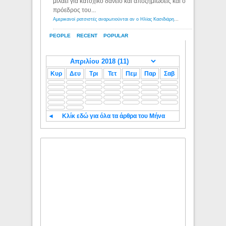
μιλάει για κατοχικό δανειο και αποζημιώσεις και ο
πρόεδρος του...
Αμερικανοί ρατσιστές αναρωτιούνται αν ο Ηλίας Κασιδιάρης ανήκει στη λευκή φυλή... - Λόγιος Ερμής
PEOPLE
RECENT
POPULAR
Κυρ
Δευ
Τρι
Τετ
Πεμ
Παρ
Σαβ
◄
Κλίκ εδώ για όλα τα άρθρα του Μήνα