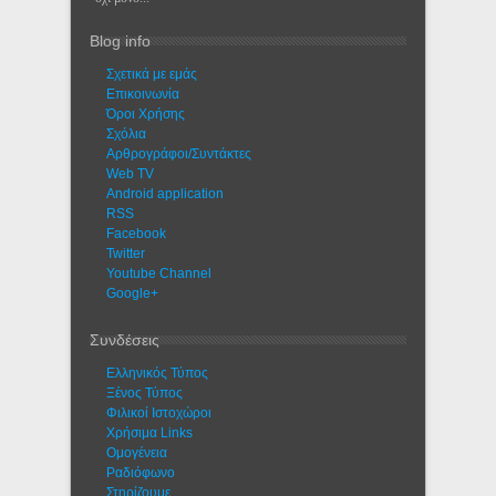
Blog info
Σχετικά με εμάς
Eπικοινωνία
Όροι Χρήσης
Σχόλια
Αρθρογράφοι/Συντάκτες
Web TV
Android application
RSS
Facebook
Twitter
Youtube Channel
Google+
Συνδέσεις
Ελληνικός Τύπος
Ξένος Τύπος
Φιλικοί Ιστοχώροι
Χρήσιμα Links
Ομογένεια
Ραδιόφωνο
Στηρίζουμε