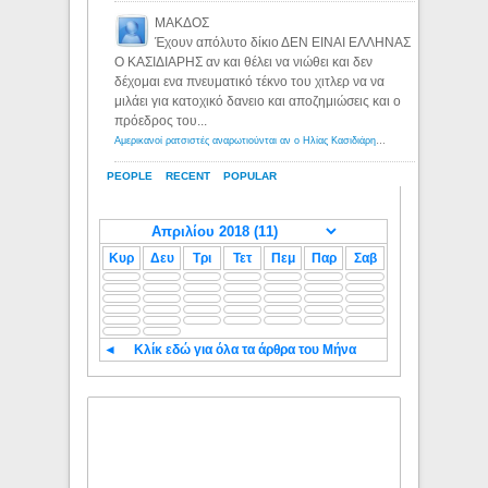
ΜΑΚΔΟΣ
Έχουν απόλυτο δίκιο ΔΕΝ ΕΙΝΑΙ ΕΛΛΗΝΑΣ
Ο ΚΑΣΙΔΙΑΡΗΣ αν και θέλει να νιώθει και δεν
δέχομαι ενα πνευματικό τέκνο του χιτλερ να να
μιλάει για κατοχικό δανειο και αποζημιώσεις και ο
πρόεδρος του...
Αμερικανοί ρατσιστές αναρωτιούνται αν ο Ηλίας Κασιδιάρης ανήκει στη λευκή φυλή... - Λόγιος Ερμής
PEOPLE
RECENT
POPULAR
Κυρ
Δευ
Τρι
Τετ
Πεμ
Παρ
Σαβ
◄
Κλίκ εδώ για όλα τα άρθρα του Μήνα