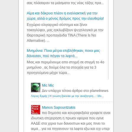
σας πλάσαραν τα μιάσματα της νέας τάξης πρα...
Αίμα και δάκρυα πλέον η εναλλακτική για την
χώρα, αλλά ο μόνος δρόμος προς την ελευθερία!
Εγχώριο ολιγαρχικό σύστημα και ξένοι
τοκογλύφοι, μας εγκλωβίζουν ψυχολογικά με την
Θαρτσερική προπαγάνδα TINA (There Is No
Alternative). ...
Μνημόνια: Ποια μέτρα επιβλήθηκαν, ποιοι μας
δάνεισαν, πού πήγαν τα λεφτά...
Μιας και περιμένουμε απο στιγμή σε στιγμή το 4ο
μνημόνιο , ας δούμε όλα τα στοιχεία για τα 3
προηγούμενα μέχρι τώρα...
Mic Mic
Δεν υπάρχει τέτοιο άρθρο στο planetnews
Λόγιος Ερμής | Η γνώση ξεκινάει με την αναζήτηση...: Ιδού οι 18 που χρωστούν 11 δις ευρώ!
Manos Sapountzakis
πιο δημοσιο και κουραφεξαλα γραφετε ειναι
ιδιωτικη επιχειρηση η πρωην εφορια που εγινε
ΑΑΔΕ στα χερια των δανειστων και μας πινει το
αιμα... για να πηγαινουν τα λεφτα εξω και οχι υπερ