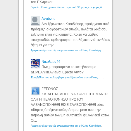
του Ελληνικου...
Εφορία: Κατάσχονται όλα ύστερα από 30 μέρες και χωρίς δικαστικές αποφάσεις - Λόγιος Ερμής
Αντώνης
Δεν ξέρω εάν ο Κασιδιάρης προέρχεται από
πρόσμιξη διαφορετικών φυλών, αλλά τα δικά σου
ελληνικά είναι για κλάματα. Κοίτα να μάθεις
στοιχειωδώς ορθογραφία...τουλάχιστον όταν θέτεις
ζήτημα για την...
Αμερικανοί ρατσιστές αναρωτιούνται αν ο Ηλίας Κασιδιάρης ανήκει στη λευκή φυλή... - Λόγιος Ερμής
Νικολαος46
Πως μπορουμε να το κατεβασουμε
ΔΩΡΕΑΝ!!!! Αν ειναι Εφικτο Αυτο?
Ένα βιβλίο που πολεμήθηκε γιατί ξυπνούσε συνειδήσεις... - Λόγιος Ερμής | Η γνώση ξεκινάει με την αναζήτηση...
ΓΕΓΟΝΟΣ
ΚΑΤΑΓΕΤΑΙ ΑΠΟ ΕΝΑ ΧΩΡΙΟ ΤΗΣ ΜΑΝΗΣ.
ΟΛΗ Η ΠΕΛΟΠΟΝΗΣΟ ΠΡΩΤΟΥ
ΑΛΒΑΝΟΠΟΙΗΘΕΙ ΕΙΧΕ ΣΛΑΒΟΠΟΙΗΘΕΙ ούτε
πίθηκος θα έμενε καθαρόαιμος μετα απο την
εισβολή αυτών των μη ελληνικών φυλων εκεί κατω.
Οι...
Αμερικανοί ρατσιστές αναρωτιούνται αν ο Ηλίας Κασιδιάρης ανήκει στη λευκή φυλή... - Λόγιος Ερμής