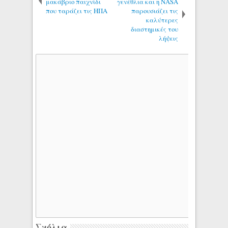
μακάβριο παιχνίδι
γενέθλια και η NASA
που ταράζει τις ΗΠΑ
παρουσιάζει τις
καλύτερες
διαστημικές του
λήψεις
Σχόλια