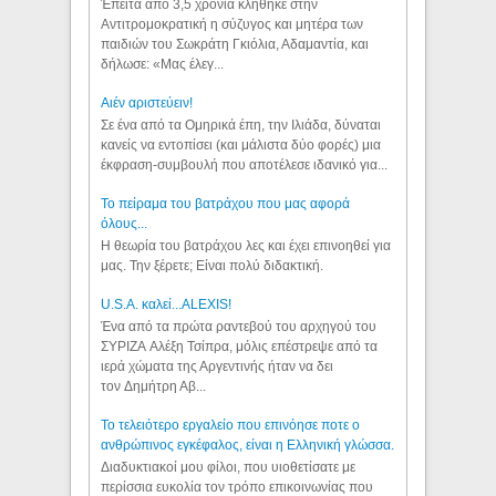
Έπειτα από 3,5 χρόνια κλήθηκε στην
Αντιτρομοκρατική η σύζυγος και μητέρα των
παιδιών του Σωκράτη Γκιόλια, Αδαμαντία, και
δήλωσε: «Μας έλεγ...
Aιέν αριστεύειν!
Σε ένα από τα Ομηρικά έπη, την Ιλιάδα, δύναται
κανείς να εντοπίσει (και μάλιστα δύο φορές) μια
έκφραση-συμβουλή που αποτέλεσε ιδανικό για...
Το πείραμα του βατράχου που μας αφορά
όλους...
Η θεωρία του βατράχου λες και έχει επινοηθεί για
μας. Την ξέρετε; Είναι πολύ διδακτική.
U.S.A. καλεί...ALEXIS!
Ένα από τα πρώτα ραντεβού του αρχηγού του
ΣΥΡΙΖΑ Αλέξη Τσίπρα, μόλις επέστρεψε από τα
ιερά χώματα της Αργεντινής ήταν να δει
τον Δημήτρη Αβ...
Το τελειότερο εργαλείο που επινόησε ποτε ο
ανθρώπινος εγκέφαλος, είναι η Ελληνική γλώσσα.
Διαδυκτιακοί μου φίλοι, που υιοθετίσατε με
περίσσια ευκολία τον τρόπο επικοινωνίας που