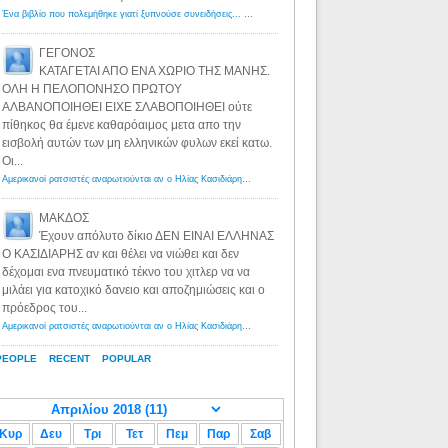
Ένα βιβλίο που πολεμήθηκε γιατί ξυπνούσε συνειδήσεις... - Λόγιος Ερμής | Η γνώση ξεκινάει με την αναζήτηση...
ΓΕΓΟΝΟΣ
ΚΑΤΑΓΕΤΑΙ ΑΠΟ ΕΝΑ ΧΩΡΙΟ ΤΗΣ ΜΑΝΗΣ.
ΟΛΗ Η ΠΕΛΟΠΟΝΗΣΟ ΠΡΩΤΟΥ
ΑΛΒΑΝΟΠΟΙΗΘΕΙ ΕΙΧΕ ΣΛΑΒΟΠΟΙΗΘΕΙ ούτε
πίθηκος θα έμενε καθαρόαιμος μετα απο την
εισβολή αυτών των μη ελληνικών φυλων εκεί κατω.
Οι...
Αμερικανοί ρατσιστές αναρωτιούνται αν ο Ηλίας Κασιδιάρης ανήκει στη λευκή φυλή... - Λόγιος Ερμής
·
8 yea
ΜΑΚΔΟΣ
Έχουν απόλυτο δίκιο ΔΕΝ ΕΙΝΑΙ ΕΛΛΗΝΑΣ
Ο ΚΑΣΙΔΙΑΡΗΣ αν και θέλει να νιώθει και δεν
δέχομαι ενα πνευματικό τέκνο του χιτλερ να να
μιλάει για κατοχικό δανειο και αποζημιώσεις και ο
πρόεδρος του...
Αμερικανοί ρατσιστές αναρωτιούνται αν ο Ηλίας Κασιδιάρης ανήκει στη λευκή φυλή... - Λόγιος Ερμής
·
8 yea
PEOPLE
RECENT
POPULAR
Κυρ
Δευ
Τρι
Τετ
Πεμ
Παρ
Σαβ