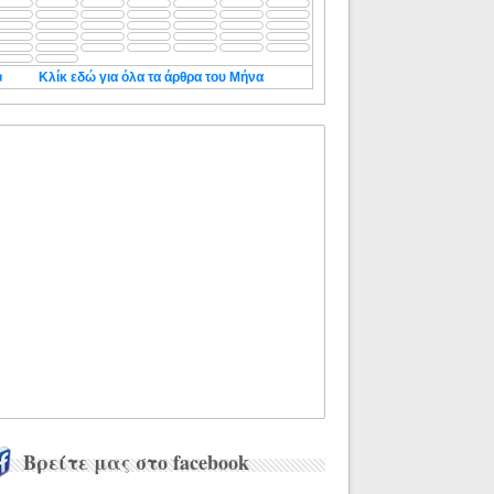
◄
Κλίκ εδώ για όλα τα άρθρα του Μήνα
Βρείτε μας στο facebook