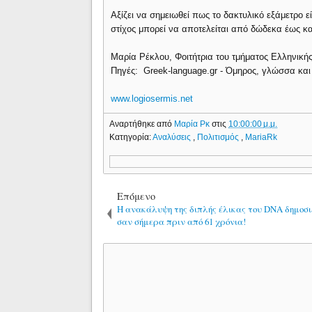
Αξίζει να σημειωθεί πως το δακτυλικό εξάμετρο εί
στίχος μπορεί να αποτελείται από δώδεκα έως κ
Μαρία Ρέκλου, Φοιτήτρια του τμήματος Ελληνική
Πηγές: Greek-language.gr - Όμηρος, γλώσσα και
www.logiosermis.net
Αναρτήθηκε από
Μαρία Ρκ
στις
10:00:00 μ.μ.
Κατηγορία:
Αναλύσεις
,
Πολιτισμός
,
MariaRk
Επόμενο
Η ανακάλυψη της διπλής έλικας του DNA δημοσι
σαν σήμερα πριν από 61 χρόνια!