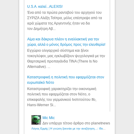
U.S.A. καλεί...ALEXIS!
Ένα από τα πρώτα ραντεβού του αρχηγού του
ΣΥΡΙΖΑ Αλέξη Τσίπρα, μόλις επέστρεψε από τα
ιερά χώματα της Αργεντινής ήταν να δει
τον Δημήτρη Αβ...
Αίμα και δάκρυα πλέον η εναλλακτική για την
χώρα, αλλά ο μόνος δρόμος προς την ελευθερία!
Εγχώριο ολιγαρχικό σύστημα και ξένοι
τοκογλύφοι, μας εγκλωβίζουν ψυχολογικά με την
Θαρτσερική προπαγάνδα TINA (There Is No
Alternative). ...
Καταστροφική η πολιτική που εφαρμόζεται στον
ευρωπαϊκό Νότο
Καταστροφική χαρακτηρίζει την οικονομική
πολιτική που εφαρμόζεται στον Νότο, ο
επικεφαλής του γερμανικού Ινστιτούτου Ifo,
Hans-Werner Si...
Mic Mic
Δεν υπάρχει τέτοιο άρθρο στο planetnews
Λόγιος Ερμής | Η γνώση ξεκινάει με την αναζήτηση...: Ιδού οι 18 που χρωστούν 11 δις ευρώ!