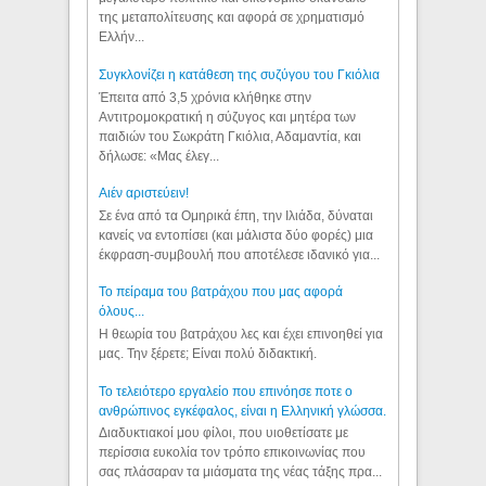
της μεταπολίτευσης και αφορά σε χρηματισμό
Ελλήν...
Συγκλονίζει η κατάθεση της συζύγου του Γκιόλια
Έπειτα από 3,5 χρόνια κλήθηκε στην
Αντιτρομοκρατική η σύζυγος και μητέρα των
παιδιών του Σωκράτη Γκιόλια, Αδαμαντία, και
δήλωσε: «Μας έλεγ...
Aιέν αριστεύειν!
Σε ένα από τα Ομηρικά έπη, την Ιλιάδα, δύναται
κανείς να εντοπίσει (και μάλιστα δύο φορές) μια
έκφραση-συμβουλή που αποτέλεσε ιδανικό για...
Το πείραμα του βατράχου που μας αφορά
όλους...
Η θεωρία του βατράχου λες και έχει επινοηθεί για
μας. Την ξέρετε; Είναι πολύ διδακτική.
Το τελειότερο εργαλείο που επινόησε ποτε ο
ανθρώπινος εγκέφαλος, είναι η Ελληνική γλώσσα.
Διαδυκτιακοί μου φίλοι, που υιοθετίσατε με
περίσσια ευκολία τον τρόπο επικοινωνίας που
σας πλάσαραν τα μιάσματα της νέας τάξης πρα...