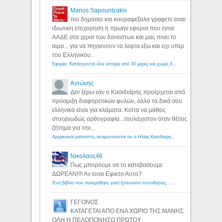
Manos Sapountzakis
πιο δημοσιο και κουραφεξαλα γραφετε ειναι
ιδιωτικη επιχειρηση η πρωην εφορια που εγινε
ΑΑΔΕ στα χερια των δανειστων και μας πινει το
αιμα... για να πηγαινουν τα λεφτα εξω και οχι υπερ
του Ελληνικου...
Εφορία: Κατάσχονται όλα ύστερα από 30 μέρες και χωρίς δικαστικές αποφάσεις - Λόγιος Ερμής
Αντώνης
Δεν ξέρω εάν ο Κασιδιάρης προέρχεται από
πρόσμιξη διαφορετικών φυλών, αλλά τα δικά σου
ελληνικά είναι για κλάματα. Κοίτα να μάθεις
στοιχειωδώς ορθογραφία...τουλάχιστον όταν θέτεις
ζήτημα για την...
Αμερικανοί ρατσιστές αναρωτιούνται αν ο Ηλίας Κασιδιάρης ανήκει στη λευκή φυλή... - Λόγιος Ερμής
Νικολαος46
Πως μπορουμε να το κατεβασουμε
ΔΩΡΕΑΝ!!!! Αν ειναι Εφικτο Αυτο?
Ένα βιβλίο που πολεμήθηκε γιατί ξυπνούσε συνειδήσεις... - Λόγιος Ερμής | Η γνώση ξεκινάει με την αναζήτηση...
ΓΕΓΟΝΟΣ
ΚΑΤΑΓΕΤΑΙ ΑΠΟ ΕΝΑ ΧΩΡΙΟ ΤΗΣ ΜΑΝΗΣ.
ΟΛΗ Η ΠΕΛΟΠΟΝΗΣΟ ΠΡΩΤΟΥ