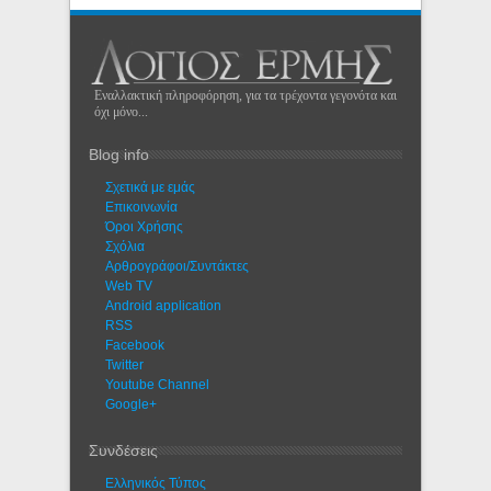
Εναλλακτική πληροφόρηση, για τα τρέχοντα γεγονότα και
όχι μόνο...
Blog info
Σχετικά με εμάς
Eπικοινωνία
Όροι Χρήσης
Σχόλια
Αρθρογράφοι/Συντάκτες
Web TV
Android application
RSS
Facebook
Twitter
Youtube Channel
Google+
Συνδέσεις
Ελληνικός Τύπος