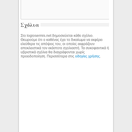
Σχόλια
Στο logiosermis.net δημοσιεύεται κάθε σχόλιο.
Θεωρούμε ότι ο καθένας έχει το δικαίωμα να εκφέρει
ελεύθερα τις απόψεις του, οι οποίες εκφράζουν
αποκλειστικά τον εκάστοτε σχολιαστή. Τα συκοφαντικά ή
υβριστικά σχόλια θα διαγράφονται χωρίς
προειδοποίηση. Περισσότερα στις
οδηγίες χρήσης
.