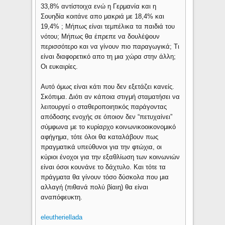
33,8% αντίστοιχα ενώ η Γερμανία και η
Σουηδία κοιτάνε απο μακριά με 18,4% και
19,4% ; Μήπως είναι τεμπέλικα τα παιδιά του
νότου; Μήπως θα έπρεπε να δουλέψουν
περισσότερο και να γίνουν πιο παραγωγικά; Τι
είναι διαφορετικό απο τη μια χώρα στην άλλη;
Οι ευκαιρίες.
Αυτό όμως είναι κάτι που δεν εξετάζει κανείς.
Σκόπιμα. Διότι αν κάποια στιγμή σταματήσει να
λειτουργεί ο σταθεροποιητικός παράγοντας
απόδοσης ενοχής σε όποιον δεν “πετυχαίνει”
σύμφωνα με το κυρίαρχο κοινωνικοοικονομικό
αφήγημα, τότε όλοι θα καταλάβουν πως
πραγματικά υπεύθυνοι για την φτώχια, οι
κύριοι ένοχοι για την εξαθλίωση των κοινωνιών
είναι όσοι κουνάνε το δάχτυλο. Και τότε τα
πράγματα θα γίνουν τόσο δύσκολα που μια
αλλαγή (πιθανά πολύ βίαιη) θα είναι
αναπόφευκτη.
eleutheriellada