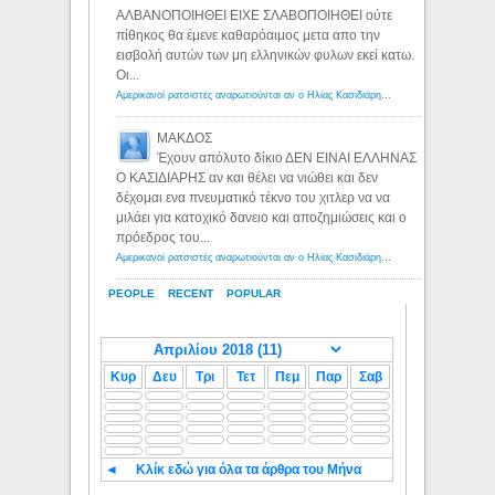
ΑΛΒΑΝΟΠΟΙΗΘΕΙ ΕΙΧΕ ΣΛΑΒΟΠΟΙΗΘΕΙ ούτε
πίθηκος θα έμενε καθαρόαιμος μετα απο την
εισβολή αυτών των μη ελληνικών φυλων εκεί κατω.
Οι...
Αμερικανοί ρατσιστές αναρωτιούνται αν ο Ηλίας Κασιδιάρης ανήκει στη λευκή φυλή... - Λόγιος Ερμής
ΜΑΚΔΟΣ
Έχουν απόλυτο δίκιο ΔΕΝ ΕΙΝΑΙ ΕΛΛΗΝΑΣ
Ο ΚΑΣΙΔΙΑΡΗΣ αν και θέλει να νιώθει και δεν
δέχομαι ενα πνευματικό τέκνο του χιτλερ να να
μιλάει για κατοχικό δανειο και αποζημιώσεις και ο
πρόεδρος του...
Αμερικανοί ρατσιστές αναρωτιούνται αν ο Ηλίας Κασιδιάρης ανήκει στη λευκή φυλή... - Λόγιος Ερμής
PEOPLE
RECENT
POPULAR
Κυρ
Δευ
Τρι
Τετ
Πεμ
Παρ
Σαβ
◄
Κλίκ εδώ για όλα τα άρθρα του Μήνα