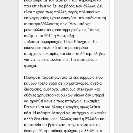
κουλτούρα με τον τεμπέλη, τον περιθωριακό
που επιλέγει να ζεί εις βάρος των άλλων. Δεν
είναι τυχαίο πως πολλές φορές πολιτικοί και
επιχειρηματίες έχουν ενισχύσει την εικόνα αυτή
αντιπαραβάλλοντας πως “Δεν υπάρχει
μονοπώλιο στους εκατομμυριούχους ” όπως
ανέφερε το 2012 η Αυστραλή
πολυεκατομμυριούχος Τζίνα Ράινχαρτ. Το
οικονομικοπολιτικό σύστημα επιμένει:
υπάρχουν ευκαιρίες και είστε πολύ τεμπέληδες
για να τις εκμεταλλευτείτε. Για αυτό μένετε
φτωχοί.
Πράγματι παρατηρώντας τα εκατομμύρια που
κάνουν τρελό χορό σε χρηματαγορές, σχέδια
διάσωσης, ομόλογα, μπόνους στελεχών και
οθόνες χρηματοοικονομικών οίκων δεν μπορεί
να αρνηθεί κανείς πως υπάρχουν ευκαιρίες.
Για να είναι για όλους ευκαιρίες όμως λείπει
κάτι. Η ισότητα. Μπορεί να υπάρχουν ευκαιρίες
αλλά δεν είναι ίσες. Αλλιώς γιατί η Ελλάδα και
η Ισπανία να βρίσκονται στην πρώτη και τη
δεύτερη θέση παιδικής φτώχιας με 35,4% και