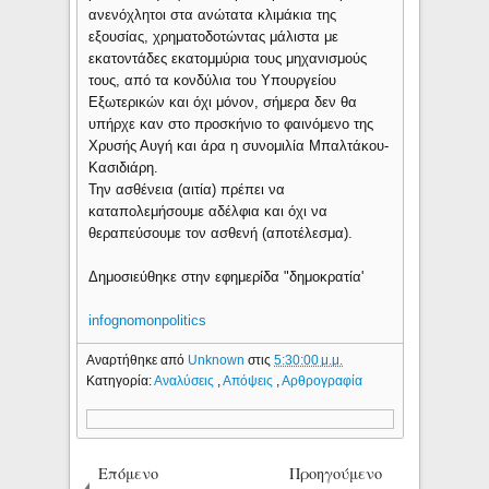
ανενόχλητοι στα ανώτατα κλιμάκια της
εξουσίας, χρηματοδοτώντας μάλιστα με
εκατοντάδες εκατομμύρια τους μηχανισμούς
τους, από τα κονδύλια του Υπουργείου
Εξωτερικών και όχι μόνον, σήμερα δεν θα
υπήρχε καν στο προσκήνιο το φαινόμενο της
Χρυσής Αυγή και άρα η συνομιλία Μπαλτάκου-
Κασιδιάρη.
Την ασθένεια (αιτία) πρέπει να
καταπολεμήσουμε αδέλφια και όχι να
θεραπεύσουμε τον ασθενή (αποτέλεσμα).
Δημοσιεύθηκε στην εφημερίδα "δημοκρατία'
infognomonpolitics
Αναρτήθηκε από
Unknown
στις
5:30:00 μ.μ.
Κατηγορία:
Αναλύσεις
,
Απόψεις
,
Αρθρογραφία
Επόμενο
Προηγούμενο