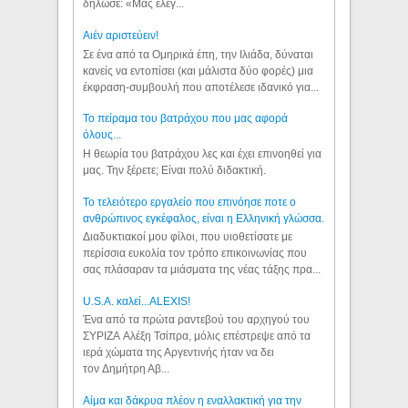
δήλωσε: «Μας έλεγ...
Aιέν αριστεύειν!
Σε ένα από τα Ομηρικά έπη, την Ιλιάδα, δύναται
κανείς να εντοπίσει (και μάλιστα δύο φορές) μια
έκφραση-συμβουλή που αποτέλεσε ιδανικό για...
Το πείραμα του βατράχου που μας αφορά
όλους...
Η θεωρία του βατράχου λες και έχει επινοηθεί για
μας. Την ξέρετε; Είναι πολύ διδακτική.
Το τελειότερο εργαλείο που επινόησε ποτε ο
ανθρώπινος εγκέφαλος, είναι η Ελληνική γλώσσα.
Διαδυκτιακοί μου φίλοι, που υιοθετίσατε με
περίσσια ευκολία τον τρόπο επικοινωνίας που
σας πλάσαραν τα μιάσματα της νέας τάξης πρα...
U.S.A. καλεί...ALEXIS!
Ένα από τα πρώτα ραντεβού του αρχηγού του
ΣΥΡΙΖΑ Αλέξη Τσίπρα, μόλις επέστρεψε από τα
ιερά χώματα της Αργεντινής ήταν να δει
τον Δημήτρη Αβ...
Αίμα και δάκρυα πλέον η εναλλακτική για την