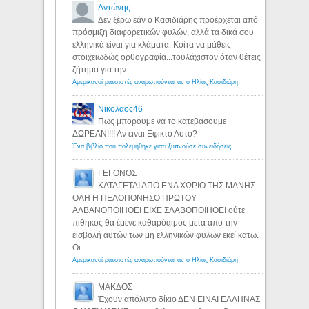
Αντώνης
Δεν ξέρω εάν ο Κασιδιάρης προέρχεται από
πρόσμιξη διαφορετικών φυλών, αλλά τα δικά σου
ελληνικά είναι για κλάματα. Κοίτα να μάθεις
στοιχειωδώς ορθογραφία...τουλάχιστον όταν θέτεις
ζήτημα για την...
Αμερικανοί ρατσιστές αναρωτιούνται αν ο Ηλίας Κασιδιάρης ανήκει στη λευκή φυλή... - Λόγιος Ερμής
Νικολαος46
Πως μπορουμε να το κατεβασουμε
ΔΩΡΕΑΝ!!!! Αν ειναι Εφικτο Αυτο?
Ένα βιβλίο που πολεμήθηκε γιατί ξυπνούσε συνειδήσεις... - Λόγιος Ερμής | Η γνώση ξεκινάει με την αναζήτηση...
ΓΕΓΟΝΟΣ
ΚΑΤΑΓΕΤΑΙ ΑΠΟ ΕΝΑ ΧΩΡΙΟ ΤΗΣ ΜΑΝΗΣ.
ΟΛΗ Η ΠΕΛΟΠΟΝΗΣΟ ΠΡΩΤΟΥ
ΑΛΒΑΝΟΠΟΙΗΘΕΙ ΕΙΧΕ ΣΛΑΒΟΠΟΙΗΘΕΙ ούτε
πίθηκος θα έμενε καθαρόαιμος μετα απο την
εισβολή αυτών των μη ελληνικών φυλων εκεί κατω.
Οι...
Αμερικανοί ρατσιστές αναρωτιούνται αν ο Ηλίας Κασιδιάρης ανήκει στη λευκή φυλή... - Λόγιος Ερμής
ΜΑΚΔΟΣ
Έχουν απόλυτο δίκιο ΔΕΝ ΕΙΝΑΙ ΕΛΛΗΝΑΣ