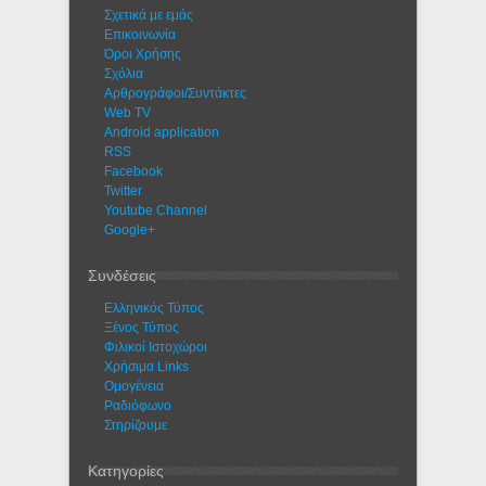
Σχετικά με εμάς
Eπικοινωνία
Όροι Χρήσης
Σχόλια
Αρθρογράφοι/Συντάκτες
Web TV
Android application
RSS
Facebook
Twitter
Youtube Channel
Google+
Συνδέσεις
Ελληνικός Τύπος
Ξένος Τύπος
Φιλικοί Ιστοχώροι
Χρήσιμα Links
Ομογένεια
Ραδιόφωνο
Στηρίζουμε
Κατηγορίες