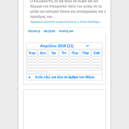
Ο ΚΑΣΙΔΙΑΡΗΣ αν και θέλει να νιώθει και δεν
δέχομαι ενα πνευματικό τέκνο του χιτλερ να να
μιλάει για κατοχικό δανειο και αποζημιώσεις και ο
πρόεδρος του...
Αμερικανοί ρατσιστές αναρωτιούνται αν ο Ηλίας Κασιδιάρης ανήκει στη λευκή φυλή... - Λόγιος Ερμής
PEOPLE
RECENT
POPULAR
Κυρ
Δευ
Τρι
Τετ
Πεμ
Παρ
Σαβ
◄
Κλίκ εδώ για όλα τα άρθρα του Μήνα