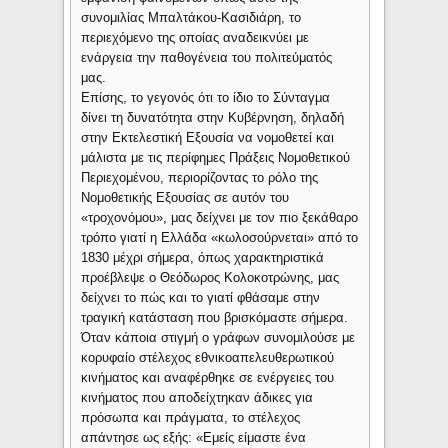
συνομιλίας Μπαλτάκου-Κασιδιάρη, το
περιεχόμενο της οποίας αναδεικνύει με
ενάργεια την παθογένεια του πολιτεύματός
μας.
Επίσης, το γεγονός ότι το ίδιο το Σύνταγμα
δίνει τη δυνατότητα στην Κυβέρνηση, δηλαδή
στην Εκτελεστική Εξουσία να νομοθετεί και
μάλιστα με τις περίφημες Πράξεις Νομοθετικού
Περιεχομένου, περιορίζοντας το ρόλο της
Νομοθετικής Εξουσίας σε αυτόν του
«τροχονόμου», μας δείχνει με τον πιο ξεκάθαρο
τρόπο γιατί η Ελλάδα «κωλοσούρνεται» από το
1830 μέχρι σήμερα, όπως χαρακτηριστικά
προέβλεψε ο Θεόδωρος Κολοκοτρώνης, μας
δείχνει το πώς και το γιατί φθάσαμε στην
τραγική κατάσταση που βρισκόμαστε σήμερα.
Όταν κάποια στιγμή ο γράφων συνομιλούσε με
κορυφαίο στέλεχος εθνικοαπελευθερωτικού
κινήματος και αναφέρθηκε σε ενέργειες του
κινήματος που αποδείχτηκαν άδικες για
πρόσωπα και πράγματα, το στέλεχος
απάντησε ως εξής: «Εμείς είμαστε ένα