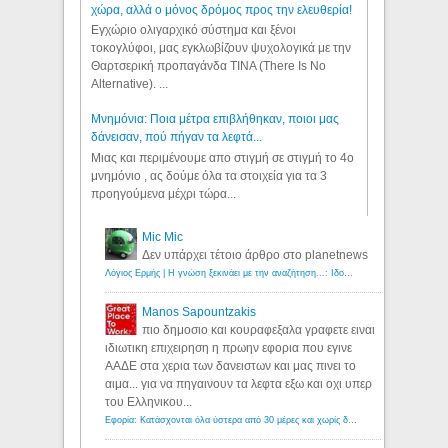
χώρα, αλλά ο μόνος δρόμος προς την ελευθερία!
Εγχώριο ολιγαρχικό σύστημα και ξένοι
τοκογλύφοι, μας εγκλωβίζουν ψυχολογικά με την
Θαρτσερική προπαγάνδα TINA (There Is No
Alternative). ...
Μνημόνια: Ποια μέτρα επιβλήθηκαν, ποιοι μας
δάνεισαν, πού πήγαν τα λεφτά...
Μιας και περιμένουμε απο στιγμή σε στιγμή το 4ο
μνημόνιο , ας δούμε όλα τα στοιχεία για τα 3
προηγούμενα μέχρι τώρα...
Mic Mic
Δεν υπάρχει τέτοιο άρθρο στο planetnews
Λόγιος Ερμής | Η γνώση ξεκινάει με την αναζήτηση...: Ιδού οι 18 που χρωστούν 11 δις ευρώ!
Manos Sapountzakis
πιο δημοσιο και κουραφεξαλα γραφετε ειναι
ιδιωτικη επιχειρηση η πρωην εφορια που εγινε
ΑΑΔΕ στα χερια των δανειστων και μας πινει το
αιμα... για να πηγαινουν τα λεφτα εξω και οχι υπερ
του Ελληνικου...
Εφορία: Κατάσχονται όλα ύστερα από 30 μέρες και χωρίς δικαστικές αποφάσεις - Λόγιος Ερμής