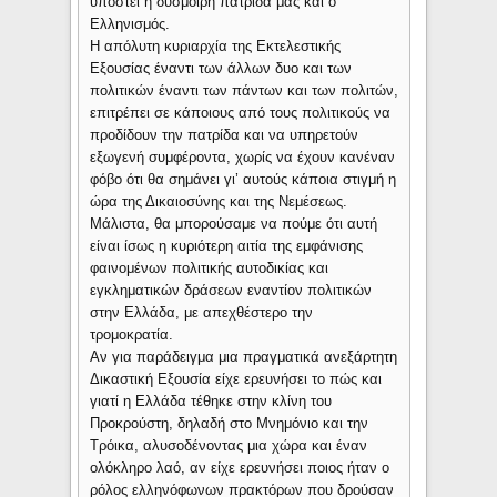
υποστεί η δύσμοιρη πατρίδα μας και ο
Ελληνισμός.
Η απόλυτη κυριαρχία της Εκτελεστικής
Εξουσίας έναντι των άλλων δυο και των
πολιτικών έναντι των πάντων και των πολιτών,
επιτρέπει σε κάποιους από τους πολιτικούς να
προδίδουν την πατρίδα και να υπηρετούν
εξωγενή συμφέροντα, χωρίς να έχουν κανέναν
φόβο ότι θα σημάνει γι’ αυτούς κάποια στιγμή η
ώρα της Δικαιοσύνης και της Νεμέσεως.
Μάλιστα, θα μπορούσαμε να πούμε ότι αυτή
είναι ίσως η κυριότερη αιτία της εμφάνισης
φαινομένων πολιτικής αυτοδικίας και
εγκληματικών δράσεων εναντίον πολιτικών
στην Ελλάδα, με απεχθέστερο την
τρομοκρατία.
Αν για παράδειγμα μια πραγματικά ανεξάρτητη
Δικαστική Εξουσία είχε ερευνήσει το πώς και
γιατί η Ελλάδα τέθηκε στην κλίνη του
Προκρούστη, δηλαδή στο Μνημόνιο και την
Τρόικα, αλυσοδένοντας μια χώρα και έναν
ολόκληρο λαό, αν είχε ερευνήσει ποιος ήταν ο
ρόλος ελληνόφωνων πρακτόρων που δρούσαν