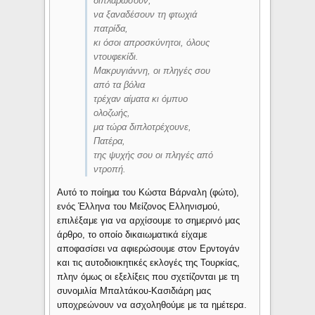
διπλαρώσουν,
να ξαναδέσουν τη φτωχιά
πατρίδα,
κι όσοι απροσκύνητοι, όλους
ντουφεκίδι.
Μακρυγιάννη, οι πληγές σου
από τα βόλια
τρέχαν αίματα κι όμπυο
ολοζωής,
μα τώρα διπλοτρέχουνε,
Πατέρα,
της ψυχής σου οι πληγές από
ντροπή.
Αυτό το ποίημα του Κώστα Βάρναλη (φώτο),
ενός Έλληνα του Μείζονος Ελληνισμού,
επιλέξαμε για να αρχίσουμε το σημερινό μας
άρθρο, το οποίο δικαιωματικά είχαμε
αποφασίσει να αφιερώσουμε στον Ερντογάν
και τις αυτοδιοικητικές εκλογές της Τουρκίας,
πλην όμως οι εξελίξεις που σχετίζονται με τη
συνομιλία Μπαλτάκου-Κασιδιάρη μας
υποχρεώνουν να ασχοληθούμε με τα ημέτερα.