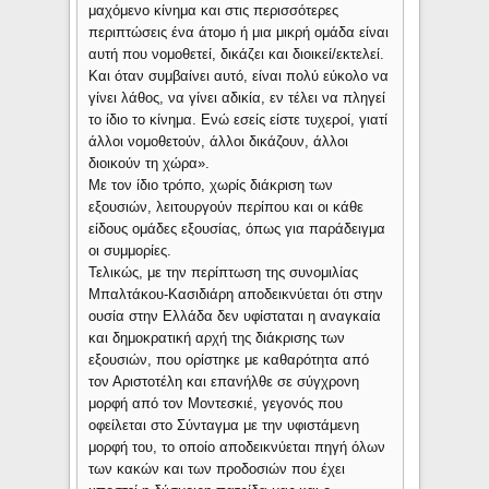
μαχόμενο κίνημα και στις περισσότερες
περιπτώσεις ένα άτομο ή μια μικρή ομάδα είναι
αυτή που νομοθετεί, δικάζει και διοικεί/εκτελεί.
Και όταν συμβαίνει αυτό, είναι πολύ εύκολο να
γίνει λάθος, να γίνει αδικία, εν τέλει να πληγεί
το ίδιο το κίνημα. Ενώ εσείς είστε τυχεροί, γιατί
άλλοι νομοθετούν, άλλοι δικάζουν, άλλοι
διοικούν τη χώρα».
Με τον ίδιο τρόπο, χωρίς διάκριση των
εξουσιών, λειτουργούν περίπου και οι κάθε
είδους ομάδες εξουσίας, όπως για παράδειγμα
οι συμμορίες.
Τελικώς, με την περίπτωση της συνομιλίας
Μπαλτάκου-Κασιδιάρη αποδεικνύεται ότι στην
ουσία στην Ελλάδα δεν υφίσταται η αναγκαία
και δημοκρατική αρχή της διάκρισης των
εξουσιών, που ορίστηκε με καθαρότητα από
τον Αριστοτέλη και επανήλθε σε σύγχρονη
μορφή από τον Μοντεσκιέ, γεγονός που
οφείλεται στο Σύνταγμα με την υφιστάμενη
μορφή του, το οποίο αποδεικνύεται πηγή όλων
των κακών και των προδοσιών που έχει