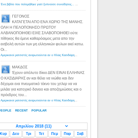
Ένα βιβλίο που πολεμήθηκε γιατί ξυπνούσε συνειδήσεις... - Λόγιος Ερμής | Η γνώση ξεκινάει με την αναζήτηση...
ΓΕΓΟΝΟΣ
ΚΑΤΑΓΕΤΑΙ ΑΠΟ ΕΝΑ ΧΩΡΙΟ ΤΗΣ ΜΑΝΗΣ.
ΟΛΗ Η ΠΕΛΟΠΟΝΗΣΟ ΠΡΩΤΟΥ
ΑΛΒΑΝΟΠΟΙΗΘΕΙ ΕΙΧΕ ΣΛΑΒΟΠΟΙΗΘΕΙ ούτε
πίθηκος θα έμενε καθαρόαιμος μετα απο την
εισβολή αυτών των μη ελληνικών φυλων εκεί κατω.
Οι...
Αμερικανοί ρατσιστές αναρωτιούνται αν ο Ηλίας Κασιδιάρης ανήκει στη λευκή φυλή... - Λόγιος Ερμής
·
8 yea
ΜΑΚΔΟΣ
Έχουν απόλυτο δίκιο ΔΕΝ ΕΙΝΑΙ ΕΛΛΗΝΑΣ
Ο ΚΑΣΙΔΙΑΡΗΣ αν και θέλει να νιώθει και δεν
δέχομαι ενα πνευματικό τέκνο του χιτλερ να να
μιλάει για κατοχικό δανειο και αποζημιώσεις και ο
πρόεδρος του...
Αμερικανοί ρατσιστές αναρωτιούνται αν ο Ηλίας Κασιδιάρης ανήκει στη λευκή φυλή... - Λόγιος Ερμής
·
8 yea
PEOPLE
RECENT
POPULAR
Κυρ
Δευ
Τρι
Τετ
Πεμ
Παρ
Σαβ