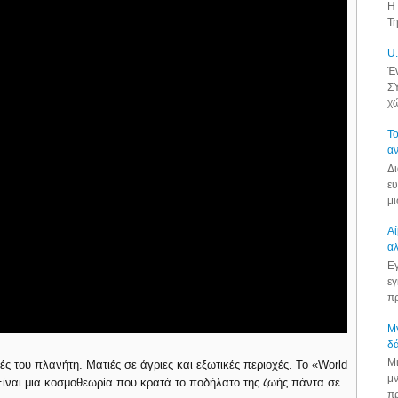
Η 
Τη
U.
Έν
ΣΥ
χώ
Το
αν
Δι
ευ
μι
Αί
αλ
Εγ
εγ
πρ
Μν
δά
Μι
ές του πλανήτη. Ματιές σε άγριες και εξωτικές περιοχές. Το «World
μν
 Είναι μια κοσμοθεωρία που κρατά το ποδήλατο της ζωής πάντα σε
πρ