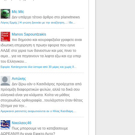
Mic Mic
Δεν υπάρχει τέτοιο άρθρο στο planetnews
Λόγιος Ερμής | Η γνώση ξεκινάει με την αναζήτηση...: Ιδού οι 18 που χρωστούν 11 δις ευρώ!
·
6 years ago
Manos Sapountzakis
πιο δημοσιο και κουραφεξαλα γραφετε ειναι
ιδιωτικη επιχειρηση η πρωην εφορια που εγινε
ΑΑΔΕ στα χερια των δανειστων και μας πινει το
αιμα... για να πηγαινουν τα λεφτα εξω και οχι υπερ
του Ελληνικου...
Εφορία: Κατάσχονται όλα ύστερα από 30 μέρες και χωρίς δικαστικές αποφάσεις - Λόγιος Ερμής
·
6 years ag
Αντώνης
Δεν ξέρω εάν ο Κασιδιάρης προέρχεται από
πρόσμιξη διαφορετικών φυλών, αλλά τα δικά σου
ελληνικά είναι για κλάματα. Κοίτα να μάθεις
στοιχειωδώς ορθογραφία...τουλάχιστον όταν θέτεις
ζήτημα για την...
Αμερικανοί ρατσιστές αναρωτιούνται αν ο Ηλίας Κασιδιάρης ανήκει στη λευκή φυλή... - Λόγιος Ερμής
·
7 yea
Νικολαος46
Πως μπορουμε να το κατεβασουμε
ΔΩΡΕΑΝ!!!! Αν ειναι Εφικτο Αυτο?