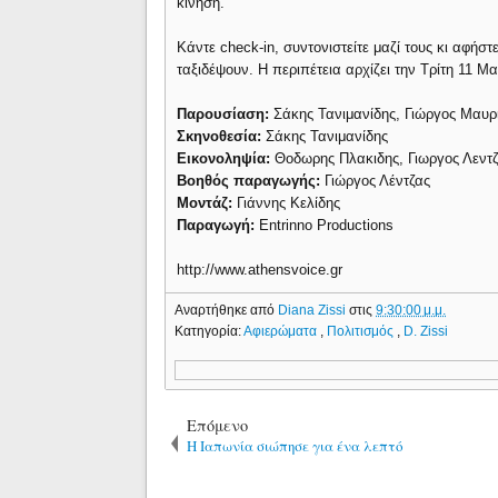
κίνηση.
Κάντε check-in, συντονιστείτε μαζί τους κι αφήστ
ταξιδέψουν. Η περιπέτεια αρχίζει την Τρίτη 11 Μα
Παρουσίαση:
Σάκης Τανιμανίδης, Γιώργος Μαυρ
Σκηνοθεσία:
Σάκης Τανιμανίδης
Εικονοληψία:
Θοδωρης Πλακιδης, Γιωργος Λεντ
Βοηθός παραγωγής:
Γιώργος Λέντζας
Μοντάζ:
Γιάννης Κελίδης
Παραγωγή:
Entrinno Productions
http://www.athensvoice.gr
Αναρτήθηκε από
Diana Zissi
στις
9:30:00 μ.μ.
Κατηγορία:
Αφιερώματα
,
Πολιτισμός
,
D. Zissi
Επόμενο
Η Ιαπωνία σιώπησε για ένα λεπτό