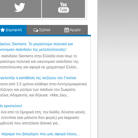
Δημοφιλή
Σχόλια
Αρχείο
κελος Siemens: Το μεγαλύτερο πολιτικό και
κονομικό σκάνδαλο της μεταπολίτευσης!
 σκάνδαλο Siemens στην Ελλάδα είναι ίσως το
γαλύτερο πολιτικό και οικονομικό σκάνδαλο της
ταπολίτευσης και αφορά σε χρηματισμό Ελλήν...
γκλονίζει η κατάθεση της συζύγου του Γκιόλια
ειτα από 3,5 χρόνια κλήθηκε στην Αντιτρομοκρατική
σύζυγος και μητέρα των παιδιών του Σωκράτη
ιόλια, Αδαμαντία, και δήλωσε: «Μας έλεγ...
έν αριστεύειν!
 ένα από τα Ομηρικά έπη, την Ιλιάδα, δύναται κανείς
 εντοπίσει (και μάλιστα δύο φορές) μια έκφραση-
μβουλή που αποτέλεσε ιδανικό για...
 πείραμα του βατράχου που μας αφορά όλους...