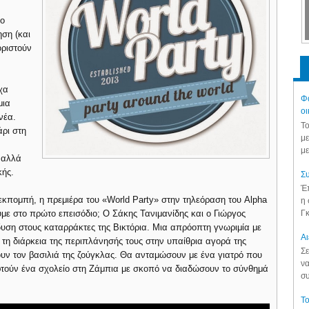
υο
ηση (και
οριστούν
χα
Φά
μια
οι
νέα.
Το
ρι στη
με
με
ς αλλά
κής.
Συ
Έπ
εκπομπή, η πρεμιέρα του «World Party» στην τηλεόραση του Alpha
η 
Γκ
ύμε στο πρώτο επεισόδιο; Ο Σάκης Τανιμανίδης και ο Γιώργος
δυση στους καταρράκτες της Βικτόρια. Μια απρόοπτη γνωριμία με
Aι
τη διάρκεια της περιπλάνησής τους στην υπαίθρια αγορά της
Σε
ν τον βασιλιά της ζούγκλας. Θα ανταμώσουν με ένα γιατρό που
να
εφτούν ένα σχολείο στη Ζάμπια με σκοπό να διαδώσουν το σύνθημά
συ
Το