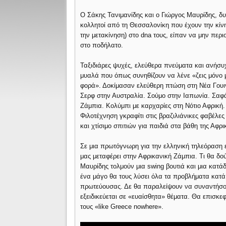
Ο Σάκης Τανιμανίδης και ο Γιώργος Μαυρίδης, δ
κολλητοί από τη Θεσσαλονίκη που έχουν την κίν
την μετακίνηση) στο dna τους, είπαν να μην περι
στο ποδήλατο.
Ταξιδιάρες ψυχές, ελεύθερα πνεύματα και ανήσυ
μυαλά που όπως συνηθίζουν να λένε «ζεις μόνο 
φορά». Δοκίμασαν ελεύθερη πτώση στη Νέα Γουι
Σερφ στην Αυστραλία. Σούμο στην Ιαπωνία. Σαφά
Ζάμπια. Κολύμπι με καρχαρίες στη Νότιο Αφρική.
Φιλοτέχνηση γκραφίτι στις βραζιλιάνικες φαβέλε
και χτίσιμο σπιτιών για παιδιά στα βάθη της Αφρι
Σε μια πρωτόγνωρη για την ελληνική τηλεόραση 
μας μεταφέρει στην Αφρικανική Ζάμπια. Τι θα δο
Μαυρίδης τολμούν μια swing βουτιά και μια κατά
ένα μάγο θα τους λύσει όλα τα προβλήματα κατά 
πρωτεύουσας. Δε θα παραλείψουν να συναντήσου
εξειδικεύεται σε «ευαίσθητα» θέματα. Θα επισκ
τους «like Greece nowhere».