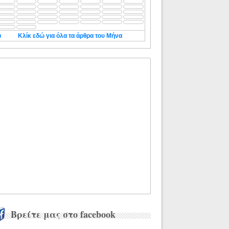
◄
Κλίκ εδώ για όλα τα άρθρα του Μήνα
Βρείτε μας στο facebook