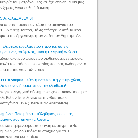
θεωρία του βατράχου λες και έχει επινοηθεί για μας.
ν ξέρετε; Είναι πολύ διδακτική.
S.A. καλεί...ALEXIS!
α από τα πρώτα ραντεβού του αρχηγού του
ΡΙΖΑ Αλέξη Τσίπρα, μόλις επέστρεψε από τα ιερά
ματα της Αργεντινής ήταν να δει τον Δημήτρη Αβ...
 τελειότερο εργαλείο που επινόησε ποτε ο
θρώπινος εγκέφαλος, είναι η Ελληνική γλώσσα.
αδυκτιακοί μου φίλοι, που υιοθετίσατε με περίσσια
κολία τον τρόπο επικοινωνίας που σας πλάσαραν τα
άσματα της νέας τάξης πρα...
μα και δάκρυα πλέον η εναλλακτική για την χώρα,
λά ο μόνος δρόμος προς την ελευθερία!
χώριο ολιγαρχικό σύστημα και ξένοι τοκογλύφοι, μας
κλωβίζουν ψυχολογικά με την Θαρτσερική
οπαγάνδα TINA (There Is No Alternative). ...
ημόνια: Ποια μέτρα επιβλήθηκαν, ποιοι μας
νεισαν, πού πήγαν τα λεφτά...
ας και περιμένουμε απο στιγμή σε στιγμή το 4ο
ημόνιο , ας δούμε όλα τα στοιχεία για τα 3
οηγούμενα μέχρι τώρα...