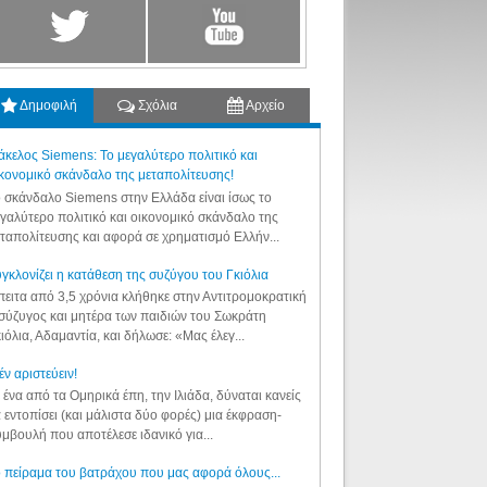
Δημοφιλή
Σχόλια
Αρχείο
κελος Siemens: Το μεγαλύτερο πολιτικό και
κονομικό σκάνδαλο της μεταπολίτευσης!
 σκάνδαλο Siemens στην Ελλάδα είναι ίσως το
γαλύτερο πολιτικό και οικονομικό σκάνδαλο της
ταπολίτευσης και αφορά σε χρηματισμό Ελλήν...
γκλονίζει η κατάθεση της συζύγου του Γκιόλια
ειτα από 3,5 χρόνια κλήθηκε στην Αντιτρομοκρατική
σύζυγος και μητέρα των παιδιών του Σωκράτη
ιόλια, Αδαμαντία, και δήλωσε: «Μας έλεγ...
έν αριστεύειν!
 ένα από τα Ομηρικά έπη, την Ιλιάδα, δύναται κανείς
 εντοπίσει (και μάλιστα δύο φορές) μια έκφραση-
μβουλή που αποτέλεσε ιδανικό για...
 πείραμα του βατράχου που μας αφορά όλους...