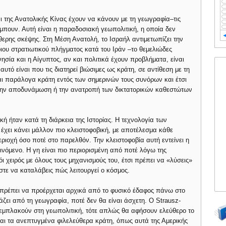
και της Ανατολικής Κίνας έχουν να κάνουν με τη γεωγραφία–τις
μπουν. Αυτή είναι η παραδοσιακή γεωπολιτική, η οποία δεν
θερης σκέψης. Στη Μέση Ανατολή, το Ισραήλ αντιμετωπίζει την
ιου στρατιωτικού πλήγματος κατά του Ιράν –το θεμελιώδες
ησία και η Αίγυπτος, αν και πολιτικά έχουν προβλήματα, είναι
αυτό είναι που τις διατηρεί βιώσιμες ως κράτη, σε αντίθεση με τη
ναι παράλογα κράτη εντός των σημερινών τους συνόρων και έτσι
 την αποδυνάμωση ή την ανατροπή των δικτατορικών καθεστώτων
ή ήταν κατά τη διάρκεια της Ιστορίας. Η τεχνολογία των
ν έχει κάνει μάλλον πιο κλειστοφοβική, με αποτέλεσμα κάθε
ριοχή όσο ποτέ στο παρελθόν. Την κλειστοφοβία αυτή εντείνει η
όμενο. Η γη είναι πιο περιορισμένη από ποτέ λόγω της
ι χειρός με όλους τους μηχανισμούς του, έτσι πρέπει να «λύσεις»
τε να καταλάβεις πώς λειτουργεί ο κόσμος.
 πρέπει να προέρχεται αρχικά από το φυσικό έδαφος πάνω στο
άζει από τη γεωγραφία, ποτέ δεν θα είναι άσχετη. Ο Strausz-
εν εμπλακούν στη γεωπολιτική, τότε απλώς θα αφήσουν ελεύθερο το
 και τα ανεπτυγμένα φιλελεύθερα κράτη, όπως αυτά της Αμερικής