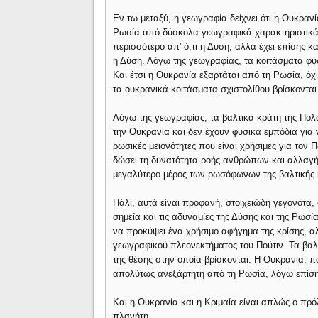
Εν τω μεταξύ, η γεωγραφία δείχνει ότι η Ουκρανί
Ρωσία από δύσκολα γεωγραφικά χαρακτηριστικά. Έ
περισσότερο απ' ό,τι η Δύση, αλλά έχει επίσης κ
η Δύση. Λόγω της γεωγραφίας, τα κοιτάσματα φυσ
Και έτσι η Ουκρανία εξαρτάται από τη Ρωσία, όχι 
τα ουκρανικά κοιτάσματα σχιστολίθου βρίσκονται
Λόγω της γεωγραφίας, τα βαλτικά κράτη της Πολω
την Ουκρανία και δεν έχουν φυσικά εμπόδια για 
ρωσικές μειονότητες που είναι χρήσιμες για τον
δώσει τη δυνατότητα ροής ανθρώπων και αλλαγή
μεγαλύτερο μέρος των ρωσόφωνων της βαλτικής κα
Πάλι, αυτά είναι προφανή, στοιχειώδη γεγονότα,
σημεία και τις αδυναμίες της Δύσης και της Ρωσ
να προκύψει ένα χρήσιμο αφήγημα της κρίσης, α
γεωγραφικού πλεονεκτήματος του Πούτιν. Τα βαλ
της θέσης στην οποία βρίσκονται. Η Ουκρανία, πα
απολύτως ανεξάρτητη από τη Ρωσία, λόγω επίση
Και η Ουκρανία και η Κριμαία είναι απλώς ο πρ
πλανήτη.