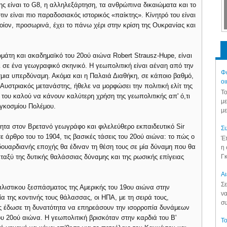
ης είναι το G8, η αλληλεξάρτηση, τα ανθρώπινα δικαιώματα και το
ιν είναι πιο παραδοσιακός ιστορικός «παίκτης». Κίνητρό του είναι
ποίον, προσωρινά, έχει το πάνω χέρι στην κρίση της Ουκρανίας και
μάτη και ακαδημαϊκό του 20ού αιώνα Robert Strausz-Hupe, είναι
ι σε ένα γεωγραφικό σκηνικό. Η γεωπολιτική είναι αέναη από την
Φά
μια υπερδύναμη. Ακόμα και η Παλαιά Διαθήκη, σε κάποιο βαθμό,
οι
Αυστριακός μετανάστης, ήθελε να μορφώσει την πολιτική ελίτ της
Το
 του καλού να κάνουν καλύτερη χρήση της γεωπολιτικής απ' ό,τι
με
αγκοσμίου Πολέμου.
με
τα στον Βρετανό γεωγράφο και φιλελεύθερο εκπαιδευτικό Sir
Συ
ε άρθρο του το 1904, τις βασικές τάσεις του 20ού αιώνα: το πώς ο
Έπ
ουαρδιανής εποχής θα έδιναν τη θέση τους σε μία δύναμη που θα
η 
Γκ
εταξύ της δυτικής θαλάσσιας δύναμης και της ρωσικής επίγειας
Aι
Σε
αλιστικου ξεσπάσματος της Αμερικής του 19ου αιώνα στην
να
α της κοντινής τους θάλασσας, οι ΗΠΑ, με τη σειρά τους,
συ
ους έδωσε τη δυνατότητα να επηρεάσουν την ισορροπία δυνάμεων
του 20ού αιώνα. Η γεωπολιτική βρισκόταν στην καρδιά του Β'
Το