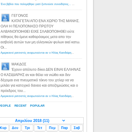
Ένα βιβλίο που πολεμήθηκε γιατί ξυπνούσε συνειδήσεις... - Λόγιος Ερμής | Η γνώση ξεκινάει με την αναζήτηση...
ΓΕΓΟΝΟΣ
ΚΑΤΑΓΕΤΑΙ ΑΠΟ ΕΝΑ ΧΩΡΙΟ ΤΗΣ ΜΑΝΗΣ.
ΟΛΗ Η ΠΕΛΟΠΟΝΗΣΟ ΠΡΩΤΟΥ
ΑΛΒΑΝΟΠΟΙΗΘΕΙ ΕΙΧΕ ΣΛΑΒΟΠΟΙΗΘΕΙ ούτε
πίθηκος θα έμενε καθαρόαιμος μετα απο την
εισβολή αυτών των μη ελληνικών φυλων εκεί κατω.
Οι...
Αμερικανοί ρατσιστές αναρωτιούνται αν ο Ηλίας Κασιδιάρης ανήκει στη λευκή φυλή... - Λόγιος Ερμής
·
8 yea
ΜΑΚΔΟΣ
Έχουν απόλυτο δίκιο ΔΕΝ ΕΙΝΑΙ ΕΛΛΗΝΑΣ
Ο ΚΑΣΙΔΙΑΡΗΣ αν και θέλει να νιώθει και δεν
δέχομαι ενα πνευματικό τέκνο του χιτλερ να να
μιλάει για κατοχικό δανειο και αποζημιώσεις και ο
πρόεδρος του...
Αμερικανοί ρατσιστές αναρωτιούνται αν ο Ηλίας Κασιδιάρης ανήκει στη λευκή φυλή... - Λόγιος Ερμής
·
8 yea
PEOPLE
RECENT
POPULAR
Κυρ
Δευ
Τρι
Τετ
Πεμ
Παρ
Σαβ