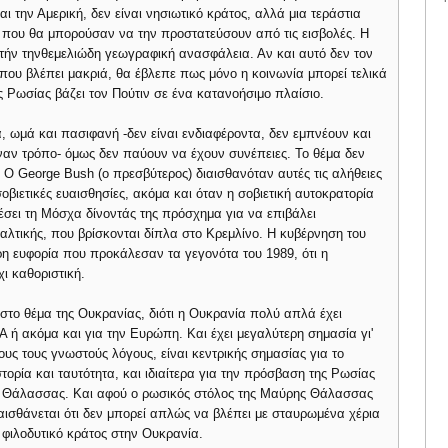
αι την Αμερική, δεν είναι νησιωτικό κράτος, αλλά μια τεράστια
 που θα μπορούσαν να την προστατεύσουν από τις εισβολές. Η
αυτήν τηνθεμελιώδη γεωγραφική ανασφάλεια. Αν και αυτό δεν τον
 που βλέπει μακριά, θα έβλεπε πως μόνο η κοινωνία μπορεί τελικά
 Ρωσίας βάζει τον Πούτιν σε ένα κατανοήσιμο πλαίσιο.
 ωμά και πασιφανή -δεν είναι ενδιαφέροντα, δεν εμπνέουν και
ναν τρόπο- όμως δεν παύουν να έχουν συνέπειες. Το θέμα δεν
 Ο George Bush (ο πρεσβύτερος) διαισθανόταν αυτές τις αλήθειες
σοβιετικές ευαισθησίες, ακόμα και όταν η σοβιετική αυτοκρατορία
σει τη Μόσχα δίνοντάς της πρόσχημα για να επιβάλει
αλτικής, που βρίσκονται δίπλα στο Κρεμλίνο. Η κυβέρνηση του
ρη ευφορία που προκάλεσαν τα γεγονότα του 1989, ότι η
ι καθοριστική.
 στο θέμα της Ουκρανίας, διότι η Ουκρανία πολύ απλά έχει
ΠΑ ή ακόμα και για την Ευρώπη. Και έχει μεγαλύτερη σημασία γι'
υς τους γνωστούς λόγους, είναι κεντρικής σημασίας για το
τορία και ταυτότητα, και ιδιαίτερα για την πρόσβαση της Ρωσίας
ς Θάλασσας. Και αφού ο ρωσικός στόλος της Μαύρης Θάλασσας
 αισθάνεται ότι δεν μπορεί απλώς να βλέπει με σταυρωμένα χέρια
 φιλοδυτικό κράτος στην Ουκρανία.