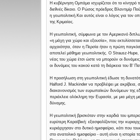
Η κυβέρνηση Ομπάμα ισχυρίζεται ότι το κίνητρό τ
διεθνές δίκαιο. Ο Ρώσος πρόεδρος Βλαντιμίρ Πούτ
η γεωπολιτική.Και αυτός είναι ο λόγος για τον ο
της Κριμαίας.
Η γεωπολιτική, σύμφωνα με τον Αμερικανό διπλω
«η μάχη για χώρο και εξουσία», που εκτυλίσσετα
αρχαιότητα, όταν η Περσία ήταν η πρώτη παγκόσ
αποτελεί μάθημα γεωπολιτικής. Ο Strausz-Hupe, 
νέας του χώρα έτσι ώστε να μπορούν οι δυνάμεις
οι δυνάμεις του κακού κατά τη διάρκεια του Β' Π
Η προσήλωση στη γεωπολιτική έδωσε τη δυνατότη
Halford J. Mackinder να προβλέψει με ακρίβεια, σ
διακανονισμός των ευρωπαϊκών δυνάμεων της εδ
περιέκλειε ολόκληρη την Ευρασία, με μια μάχη μ
δύναμης.
Η γεωπολιτική βρισκόταν στην καρδιά του ιμπερι
ευρύτερη Καραϊβική: εξασφαλίζοντας την κυριαρχί
κυριάρχησαν στο δυτικό ημισφαίριο, κάτι που τ
στο ανατολικό ημισφαίριο - αυτή είναι η ιστορία 