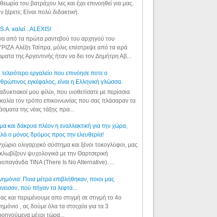
θεωρία του βατράχου λες και έχει επινοηθεί για μας.
ν ξέρετε; Είναι πολύ διδακτική.
S.A. καλεί...ALEXIS!
α από τα πρώτα ραντεβού του αρχηγού του
ΡΙΖΑ Αλέξη Τσίπρα, μόλις επέστρεψε από τα ιερά
ματα της Αργεντινής ήταν να δει τον Δημήτρη Αβ...
 τελειότερο εργαλείο που επινόησε ποτε ο
θρώπινος εγκέφαλος, είναι η Ελληνική γλώσσα.
αδυκτιακοί μου φίλοι, που υιοθετίσατε με περίσσια
κολία τον τρόπο επικοινωνίας που σας πλάσαραν τα
άσματα της νέας τάξης πρα...
μα και δάκρυα πλέον η εναλλακτική για την χώρα,
λά ο μόνος δρόμος προς την ελευθερία!
χώριο ολιγαρχικό σύστημα και ξένοι τοκογλύφοι, μας
κλωβίζουν ψυχολογικά με την Θαρτσερική
οπαγάνδα TINA (There Is No Alternative). ...
ημόνια: Ποια μέτρα επιβλήθηκαν, ποιοι μας
νεισαν, πού πήγαν τα λεφτά...
ας και περιμένουμε απο στιγμή σε στιγμή το 4ο
ημόνιο , ας δούμε όλα τα στοιχεία για τα 3
οηγούμενα μέχρι τώρα...