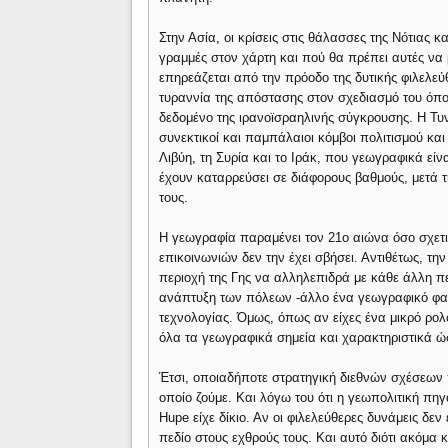
Στην Ασία, οι κρίσεις στις θάλασσες της Νότιας 
γραμμές στον χάρτη και πού θα πρέπει αυτές να 
επηρεάζεται από την πρόοδο της δυτικής φιλελεύ
τυραννία της απόστασης στον σχεδιασμό του όπο
δεδομένο της ιρανοϊσραηλινής σύγκρουσης. Η Τυν
συνεκτικοί και παμπάλαιοι κόμβοι πολιτισμού και 
Λιβύη, τη Συρία και το Ιράκ, που γεωγραφικά εί
έχουν καταρρεύσει σε διάφορους βαθμούς, μετά
τους.
Η γεωγραφία παραμένει τον 21ο αιώνα όσο σχετικ
επικοινωνιών δεν την έχει σβήσει. Αντιθέτως, τη
περιοχή της Γης να αλληλεπιδρά με κάθε άλλη πε
ανάπτυξη των πόλεων -άλλο ένα γεωγραφικό φαιν
τεχνολογίας. Όμως, όπως αν είχες ένα μικρό ρολό
όλα τα γεωγραφικά σημεία και χαρακτηριστικά ώσ
Έτσι, οποιαδήποτε στρατηγική διεθνών σχέσεων
οποίο ζούμε. Και λόγω του ότι η γεωπολιτική πηγ
Hupe είχε δίκιο. Αν οι φιλελεύθερες δυνάμεις δ
πεδίο στους εχθρούς τους. Και αυτό διότι ακόμα