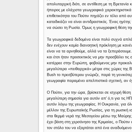
απολυταρχική διότι, σε αντίθεση με τη Βρετανία κ
ήπειρος με ελάχιστα γεωγραφικά χαρακτηριστικά
επιθετικότητα του Πούτιν πηγάζει εν τέλει από 
καταδικάζει να είναι αντιδραστικός. Ένας ηγέτης
να σώσει τη Ρωσία. Όμως η γεωγραφική θέση της
Τα γεωγραφικά δεδομένα είναι πολύ συχνά απλά,
δεν ενέχουν καμία διανοητική πρόκληση με κανέ
είναι να τα αρνηθούμε, αλλά να τα ξεπεράσουμε.
και έτσι ήταν προσεκτικός να μην προσβάλει τις 
κατέρρεε στην Ευρώπη, φοβούμενος μην προκαλέ
μεγαλύτερα «πειθαρχικά» μέτρα στις χώρες της Β
Bush το πρεσβύτερου γνώριζε, παρά τη γενικότε
γεωγραφία παραμένει απελπιστικά σχετική, αν όχ
Ο Πούτιν, για την ώρα, βρίσκεται σε ισχυρή θέση
μεγαλύτερη σημασία για αυτόν απ' ό,τι για τις Η
αυτόν λόγω της γεωγραφίας. Η Ουκρανία, για όλο
μέλλον της Ευρωπαϊκής Ρωσίας, για τη ρωσική ισ
στα θερμά νερά της Μεσογείου μέσω της Μαύρη
έχει βάση στη χερσόνησο της Κριμαίας, ο Πούτιν
τον στόλο του να εξαρτάται από ένα αναδυόμενο