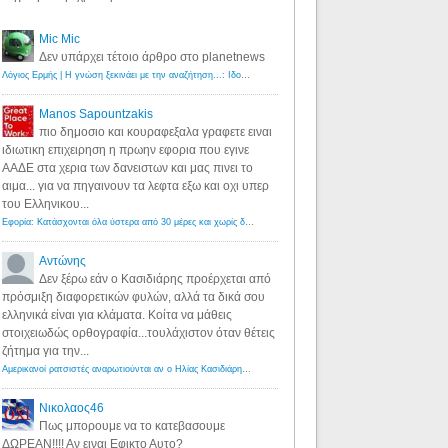
Mic Mic
Δεν υπάρχει τέτοιο άρθρο στο planetnews
Λόγιος Ερμής | Η γνώση ξεκινάει με την αναζήτηση...: Ιδού οι 18 που χρωστούν 11 δις ευρώ!
·
6 years ago
Manos Sapountzakis
πιο δημοσιο και κουραφεξαλα γραφετε ειναι
ιδιωτικη επιχειρηση η πρωην εφορια που εγινε
ΑΑΔΕ στα χερια των δανειστων και μας πινει το
αιμα... για να πηγαινουν τα λεφτα εξω και οχι υπερ
του Ελληνικου...
Εφορία: Κατάσχονται όλα ύστερα από 30 μέρες και χωρίς δικαστικές αποφάσεις - Λόγιος Ερμής
·
6 years ag
Αντώνης
Δεν ξέρω εάν ο Κασιδιάρης προέρχεται από
πρόσμιξη διαφορετικών φυλών, αλλά τα δικά σου
ελληνικά είναι για κλάματα. Κοίτα να μάθεις
στοιχειωδώς ορθογραφία...τουλάχιστον όταν θέτεις
ζήτημα για την...
Αμερικανοί ρατσιστές αναρωτιούνται αν ο Ηλίας Κασιδιάρης ανήκει στη λευκή φυλή... - Λόγιος Ερμής
·
7 yea
Νικολαος46
Πως μπορουμε να το κατεβασουμε
ΔΩΡΕΑΝ!!!! Αν ειναι Εφικτο Αυτο?