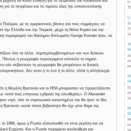
ή μηχανή να κάνει επίθεση για το πετρέλαιο του Καυκάσου και
Η 
η για το πετρέλαιο και τις πρώτες ύλες της νοτιοανατολικής
Τη
U.
Έν
 Πολέμου, με τις αμερικανικές βάσεις και τους συμμάχους να
ΣΥ
ό την Ελλάδα και την Τουρκία, μέχρι τη Νότια Κορέα και την
χώ
ική περιορισμού του διάσημου διπλωμάτη George Kennan ήταν, σε
Το
αν
τοπίζουν όλα τα άλλα, συμπεριλαμβανομένων και των δυτικών
Δι
. Πάντως η γεωγραφία συγκεκριμένα αποτελεί το σημείο
ευ
νο εάν σεβαστούν τη γεωγραφία θα μπορέσουν οι δυτικές
μι
 υπερνικήσουν. Δεν είναι ή το ένα ή το άλλο, αλλά η αλληλουχία
Αί
αλ
Εγ
 ότι η Μεγάλη Βρετανία και οι ΗΠΑ μπορούσαν να προασπίζονται
εγ
υε «από τους επίγειους εχθρούς της ελευθερίας». Ο Alexander
πρ
ταν νησί, τότε τα στρατιωτικά κατεστημένα του θα ήταν το ίδιο
η Βρετανία «κατά πάσα βεβαιότητα θα είχε γίνει θύμα της
Μν
δά
Μι
ε το 1989, όμως η Ρωσία εξακολουθεί να είναι μεγάλη και να
μν
τολική Ευρώπη. Και η Ρωσία παραμένει ανελεύθερη και
πρ