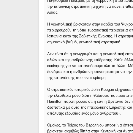
Παγκοσμίου Πολέμου, με τη γερμανική στρατιωτικ
την ιαπωνική στρατιωτική μηχανή να κάνει επίθεσ
Ασίας.
Η γεωπολιτική βρισκόταν στην καρδιά του Ψυχρού
περιφρουρούν τη νότια ευρασιατική περιφέρεια απ
Ιαπωνία κατά της Σοβιετικής Ένωσης. Η στρατηγ
σημαντικό βαθμό, γεωπολιτική στρατηγική.
Δεν είναι ότι η γεωγραφία και η γεωπολιτική εκ
αξιών και της ανθρώπινης επίδρασης. Κάθε άλλο
εκκίνησης για να κατανοήσουμε όλα τα άλλα. Μό
δυνάμεις και η ανθρώπινη επινοητικότητα να την
της κατανόησης που είναι κρίσιμη.
Ο στρατιωτικός ιστορικός John Keegan εξηγούσε
την ελευθερία μόνο διότι η θάλασσα τις προστάτε
Hamilton παρατηρούσε ότι η εάν η Βρετανία δεν ή
δεσποτικά με αυτά της ηπειρωτικής Ευρώπης και 
απόλυτης εξουσίας ενός μόνο ανθρώπου».
Ομοίως, το Τείχος του Βερολίνου μπορεί να έπεσ
βρίσκεται ακριβώς δίπλα στην Κεντρική και Ανα