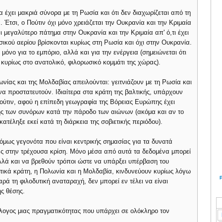
α έχει μακριά σύνορα με τη Ρωσία και ότι δεν διαχωρίζεται από τη
τσι, ο Πούτιν όχι μόνο χρειάζεται την Ουκρανία και την Κριμαία
αι μεγαλύτερο πάτημα στην Ουκρανία και την Κριμαία απ' ό,τι έχει
ικού αερίου βρίσκονται κυρίως στη Ρωσία και όχι στην Ουκρανία.
μόνο για το εμπόριο, αλλά και για την ενέργεια (σημειώνεται ότι
 κυρίως στο ανατολικό, φιλορωσικό κομμάτι της χώρας).
νίας και της Μολδαβίας απειλούνται: γειτνιάζουν με τη Ρωσία και
να προστατευτούν. Ιδιαίτερα στα κράτη της βαλτικής, υπάρχουν
 Πούτιν, αφού η επίπεδη γεωγραφία της Βόρειας Ευρώπης έχει
ς των συνόρων κατά την πάροδο των αιώνων (ακόμα και αν το
τέληξε εκεί κατά τη διάρκεια της σοβιετικής περιόδου).
 όμως γεγονότα που είναι κεντρικής σημασίας για τα δυνατά
ίας στην τρέχουσα κρίση. Μόνο μέσα από αυτά τα δεδομένα μπορεί
λλά και να βρεθούν τρόποι ώστε να υπάρξει υπέρβαση του
τικά κράτη, η Πολωνία και η Μολδαβία, κινδυνεύουν κυρίως λόγω
ρά τη φιλοδυτική αναταραχή, δεν μπορεί εν τέλει να είναι
ς θέσης.
όλογος μιας πραγματικότητας που υπάρχει σε ολόκληρο τον