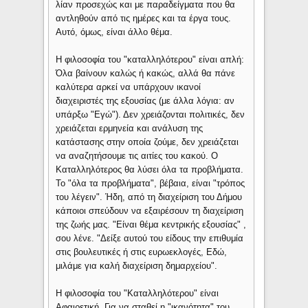
λίαν προσεχώς και με παραδείγματα που θα
αντληθούν από τις ημέρες και τα έργα τους.
Αυτό, όμως, είναι άλλο θέμα.
Η φιλοσοφία του "καταλληλότερου" είναι απλή:
Όλα βαίνουν καλώς ή κακώς, αλλά θα πάνε
καλύτερα αρκεί να υπάρχουν ικανοί
διαχειριστές της εξουσίας (με άλλα λόγια: αν
υπάρξω "Εγώ"). Δεν χρειάζονται πολιτικές, δεν
χρειάζεται ερμηνεία και ανάλυση της
κατάστασης στην οποία ζούμε, δεν χρειάζεται
να αναζητήσουμε τις αιτίες του κακού. Ο
Καταλληλότερος θα λύσει όλα τα προβλήματα.
Το "όλα τα προβλήματα", βέβαια, είναι "τρόπος
του λέγειν". Ήδη, από τη διαχείριση του Δήμου
κάποιοι σπεύδουν να εξαιρέσουν τη διαχείριση
της ζωής μας. "Είναι θέμα κεντρικής εξουσίας" ,
σου λένε. "Δείξε αυτού του είδους την επιθυμία
στις βουλευτικές ή στις ευρωεκλογές, Εδώ,
μιλάμε για καλή διαχείριση δημαρχείου".
Η φιλοσοφία του "Καταλληλότερου" είναι
Αφαιρετική. Για να σταθεί η "ικανότητα" του