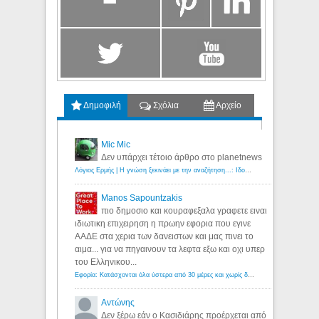
Δημοφιλή
Σχόλια
Αρχείο
Mic Mic
Δεν υπάρχει τέτοιο άρθρο στο planetnews
Λόγιος Ερμής | Η γνώση ξεκινάει με την αναζήτηση...: Ιδού οι 18 που χρωστούν 11 δις ευρώ!
Manos Sapountzakis
πιο δημοσιο και κουραφεξαλα γραφετε ειναι
ιδιωτικη επιχειρηση η πρωην εφορια που εγινε
ΑΑΔΕ στα χερια των δανειστων και μας πινει το
αιμα... για να πηγαινουν τα λεφτα εξω και οχι υπερ
του Ελληνικου...
Εφορία: Κατάσχονται όλα ύστερα από 30 μέρες και χωρίς δικαστικές αποφάσεις - Λόγιος Ερμής
Αντώνης
Δεν ξέρω εάν ο Κασιδιάρης προέρχεται από