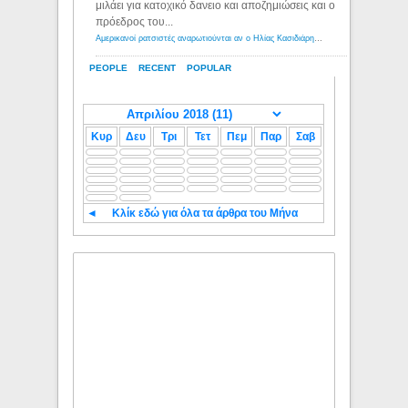
μιλάει για κατοχικό δανειο και αποζημιώσεις και ο
πρόεδρος του...
Αμερικανοί ρατσιστές αναρωτιούνται αν ο Ηλίας Κασιδιάρης ανήκει στη λευκή φυλή... - Λόγιος Ερμής
PEOPLE
RECENT
POPULAR
Κυρ
Δευ
Τρι
Τετ
Πεμ
Παρ
Σαβ
◄
Κλίκ εδώ για όλα τα άρθρα του Μήνα