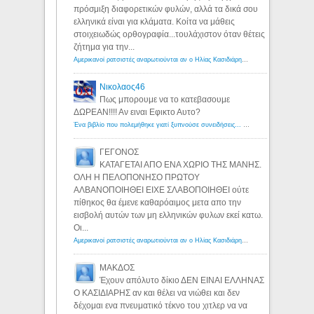
πρόσμιξη διαφορετικών φυλών, αλλά τα δικά σου
ελληνικά είναι για κλάματα. Κοίτα να μάθεις
στοιχειωδώς ορθογραφία...τουλάχιστον όταν θέτεις
ζήτημα για την...
Αμερικανοί ρατσιστές αναρωτιούνται αν ο Ηλίας Κασιδιάρης ανήκει στη λευκή φυλή... - Λόγιος Ερμής
Νικολαος46
Πως μπορουμε να το κατεβασουμε
ΔΩΡΕΑΝ!!!! Αν ειναι Εφικτο Αυτο?
Ένα βιβλίο που πολεμήθηκε γιατί ξυπνούσε συνειδήσεις... - Λόγιος Ερμής | Η γνώση ξεκινάει με την αναζήτηση...
ΓΕΓΟΝΟΣ
ΚΑΤΑΓΕΤΑΙ ΑΠΟ ΕΝΑ ΧΩΡΙΟ ΤΗΣ ΜΑΝΗΣ.
ΟΛΗ Η ΠΕΛΟΠΟΝΗΣΟ ΠΡΩΤΟΥ
ΑΛΒΑΝΟΠΟΙΗΘΕΙ ΕΙΧΕ ΣΛΑΒΟΠΟΙΗΘΕΙ ούτε
πίθηκος θα έμενε καθαρόαιμος μετα απο την
εισβολή αυτών των μη ελληνικών φυλων εκεί κατω.
Οι...
Αμερικανοί ρατσιστές αναρωτιούνται αν ο Ηλίας Κασιδιάρης ανήκει στη λευκή φυλή... - Λόγιος Ερμής
ΜΑΚΔΟΣ
Έχουν απόλυτο δίκιο ΔΕΝ ΕΙΝΑΙ ΕΛΛΗΝΑΣ
Ο ΚΑΣΙΔΙΑΡΗΣ αν και θέλει να νιώθει και δεν
δέχομαι ενα πνευματικό τέκνο του χιτλερ να να