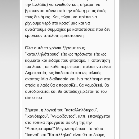
την Ελλάδα) να ενωθούν και, σήμερα, να
βρίσκονται πάνω από την κάλπη με τις δικές
τους δυνάμεις. Και, τώρα, να πρέπει να
ρίχνουμε νερό στο κρασί μας και να
αναζητούμε συμμαχίες με καταστάσεις που δεν
εμπνέουν απόλυτη εμπιστοσύνη.
Όλα αυτά τα χρόνια ζήσαμε τους
"καταλληλότερους" είτε ως πρόσωπα είτε ως
κόμματα και είδαμε που φτάσαμε. Η απάντηση
του λαού , σε κάθε περίπτωση, πρέπει να είναι
Δημοκρατία, ως διαδικασία και ως τελικός
σκοπός: Μια διαδικασία και ένα πολίτευμα στα
οποία ο λαός θα αποφασίζει, θα νομοθετεί, θα
αυτοδιοικείται και θα αυτοδιαχειρίζεται τα του
οίκου του.
Σήμερα, η λογική του "καταλληλότερου",
"ικανότερου", "γνωρίζοντος", κλπ, επανέρχεται
στα τοπικά πράγματα σε όλη της την
"Αυτοκρατορική" Μεγαλοπρέπεια. Το πόσο
"Ικανοί" και "Κατάλληλοι" είναι θα το δούμε,