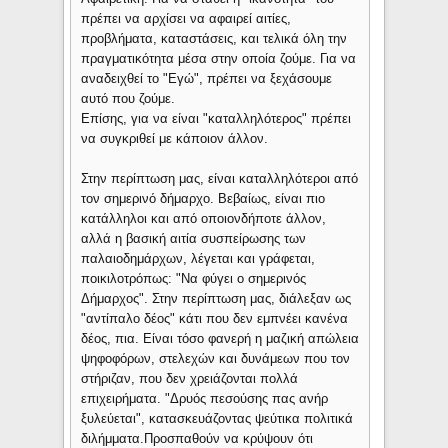
πρέπει να αρχίσει να αφαιρεί αιτίες,
προβλήματα, καταστάσεις, και τελικά όλη την
πραγματικότητα μέσα στην οποία ζούμε. Για να
αναδειχθεί το "Εγώ", πρέπει να ξεχάσουμε
αυτό που ζούμε.
Επίσης, για να είναι "καταλληλότερος" πρέπει
να συγκριθεί με κάποιον άλλον.
Στην περίπτωση μας, είναι καταλληλότεροι από
τον σημερινό δήμαρχο. Βεβαίως, είναι πιο
κατάλληλοι και από οποιονδήποτε άλλον,
αλλά η βασική αιτία συσπείρωσης των
παλαιοδημάρχων, λέγεται και γράφεται,
ποικιλοτρόπως: "Να φύγει ο σημερινός
Δήμαρχος". Στην περίπτωση μας, διάλεξαν ως
"αντίπαλο δέος" κάτι που δεν εμπνέει κανένα
δέος, πια. Είναι τόσο φανερή η μαζική απώλεια
ψηφοφόρων, στελεχών και δυνάμεων που τον
στήριζαν, που δεν χρειάζονται πολλά
επιχειρήματα. "Δρυός πεσούσης πας ανήρ
ξυλεύεται", κατασκευάζοντας ψεύτικα πολιτικά
διλήμματα.Προσπαθούν να κρύψουν ότι