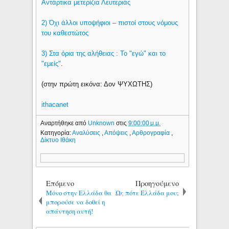
Αντάρτικα μετερίζια Λευτεριάς
2) Όχι άλλοι υποψήφιοι – πιστοί στους νόμους
του καθεστώτος
3) Στα όρια της αλήθειας : Το "εγώ" και το
"εμείς"
.
(στην πρώτη εικόνα: Δον ΨΥΧΩΤΗΣ)
ithacanet
Αναρτήθηκε από
Unknown
στις
9:00:00 μ.μ.
Κατηγορία:
Αναλύσεις
,
Απόψεις
,
Αρθρογραφία
,
Δίκτυο Ιθάκη
Επόμενο
Προηγούμενο
Μόνο στην Ελλάδα θα
Ως πότε Ελλάδα μου;
μπορούσε να δοθεί η
απάντηση αυτή!