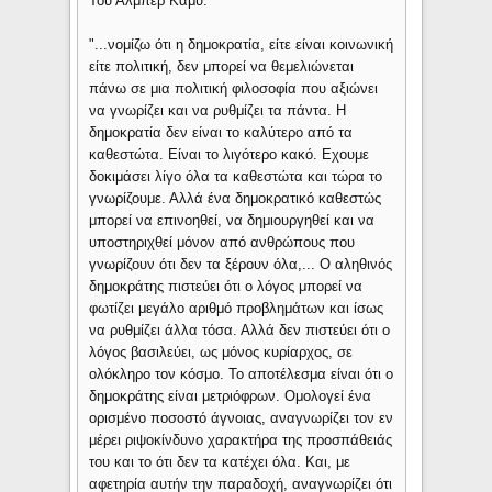
Του Αλμπέρ Καμύ:
"...νομίζω ότι η δημοκρατία, είτε είναι κοινωνική
είτε πολιτική, δεν μπορεί να θεμελιώνεται
πάνω σε μια πολιτική φιλοσοφία που αξιώνει
να γνωρίζει και να ρυθμίζει τα πάντα. Η
δημοκρατία δεν είναι το καλύτερο από τα
καθεστώτα. Είναι το λιγότερο κακό. Εχουμε
δοκιμάσει λίγο όλα τα καθεστώτα και τώρα το
γνωρίζουμε. Αλλά ένα δημοκρατικό καθεστώς
μπορεί να επινοηθεί, να δημιουργηθεί και να
υποστηριχθεί μόνον από ανθρώπους που
γνωρίζουν ότι δεν τα ξέρουν όλα,... Ο αληθινός
δημοκράτης πιστεύει ότι ο λόγος μπορεί να
φωτίζει μεγάλο αριθμό προβλημάτων και ίσως
να ρυθμίζει άλλα τόσα. Αλλά δεν πιστεύει ότι ο
λόγος βασιλεύει, ως μόνος κυρίαρχος, σε
ολόκληρο τον κόσμο. Το αποτέλεσμα είναι ότι ο
δημοκράτης είναι μετριόφρων. Ομολογεί ένα
ορισμένο ποσοστό άγνοιας, αναγνωρίζει τον εν
μέρει ριψοκίνδυνο χαρακτήρα της προσπάθειάς
του και το ότι δεν τα κατέχει όλα. Και, με
αφετηρία αυτήν την παραδοχή, αναγνωρίζει ότι