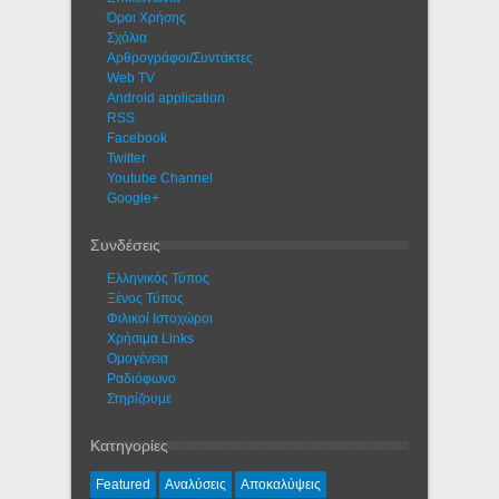
Όροι Χρήσης
Σχόλια
Αρθρογράφοι/Συντάκτες
Web TV
Android application
RSS
Facebook
Twitter
Youtube Channel
Google+
Συνδέσεις
Ελληνικός Τύπος
Ξένος Τύπος
Φιλικοί Ιστοχώροι
Χρήσιμα Links
Ομογένεια
Ραδιόφωνο
Στηρίζουμε
Κατηγορίες
Featured
Αναλύσεις
Αποκαλύψεις