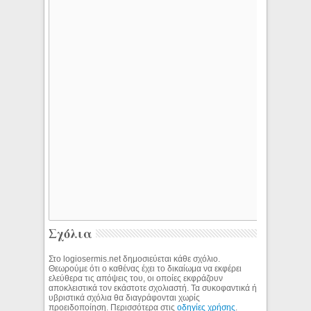
Σχόλια
Στο logiosermis.net δημοσιεύεται κάθε σχόλιο.
Θεωρούμε ότι ο καθένας έχει το δικαίωμα να εκφέρει
ελεύθερα τις απόψεις του, οι οποίες εκφράζουν
αποκλειστικά τον εκάστοτε σχολιαστή. Τα συκοφαντικά ή
υβριστικά σχόλια θα διαγράφονται χωρίς
προειδοποίηση. Περισσότερα στις
οδηγίες χρήσης
.