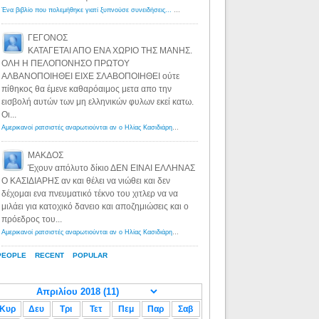
Ένα βιβλίο που πολεμήθηκε γιατί ξυπνούσε συνειδήσεις... - Λόγιος Ερμής | Η γνώση ξεκινάει με την αναζήτηση...
ΓΕΓΟΝΟΣ
ΚΑΤΑΓΕΤΑΙ ΑΠΟ ΕΝΑ ΧΩΡΙΟ ΤΗΣ ΜΑΝΗΣ.
ΟΛΗ Η ΠΕΛΟΠΟΝΗΣΟ ΠΡΩΤΟΥ
ΑΛΒΑΝΟΠΟΙΗΘΕΙ ΕΙΧΕ ΣΛΑΒΟΠΟΙΗΘΕΙ ούτε
πίθηκος θα έμενε καθαρόαιμος μετα απο την
εισβολή αυτών των μη ελληνικών φυλων εκεί κατω.
Οι...
Αμερικανοί ρατσιστές αναρωτιούνται αν ο Ηλίας Κασιδιάρης ανήκει στη λευκή φυλή... - Λόγιος Ερμής
·
8 yea
ΜΑΚΔΟΣ
Έχουν απόλυτο δίκιο ΔΕΝ ΕΙΝΑΙ ΕΛΛΗΝΑΣ
Ο ΚΑΣΙΔΙΑΡΗΣ αν και θέλει να νιώθει και δεν
δέχομαι ενα πνευματικό τέκνο του χιτλερ να να
μιλάει για κατοχικό δανειο και αποζημιώσεις και ο
πρόεδρος του...
Αμερικανοί ρατσιστές αναρωτιούνται αν ο Ηλίας Κασιδιάρης ανήκει στη λευκή φυλή... - Λόγιος Ερμής
·
8 yea
PEOPLE
RECENT
POPULAR
Κυρ
Δευ
Τρι
Τετ
Πεμ
Παρ
Σαβ