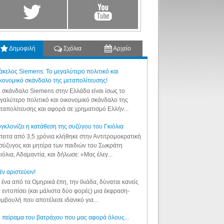
Δημοφιλή
Σχόλια
Αρχείο
κελος Siemens: Το μεγαλύτερο πολιτικό και
κονομικό σκάνδαλο της μεταπολίτευσης!
 σκάνδαλο Siemens στην Ελλάδα είναι ίσως το
γαλύτερο πολιτικό και οικονομικό σκάνδαλο της
ταπολίτευσης και αφορά σε χρηματισμό Ελλήν...
γκλονίζει η κατάθεση της συζύγου του Γκιόλια
ειτα από 3,5 χρόνια κλήθηκε στην Αντιτρομοκρατική
σύζυγος και μητέρα των παιδιών του Σωκράτη
ιόλια, Αδαμαντία, και δήλωσε: «Μας έλεγ...
έν αριστεύειν!
 ένα από τα Ομηρικά έπη, την Ιλιάδα, δύναται κανείς
 εντοπίσει (και μάλιστα δύο φορές) μια έκφραση-
μβουλή που αποτέλεσε ιδανικό για...
 πείραμα του βατράχου που μας αφορά όλους...