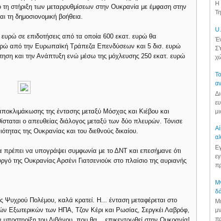
Η 
 τη στήριξη των μεταρρυθμίσεων στην Ουκρανία με έμφαση στην
Τη
αι τη δημοσιονομική βοήθεια.
U.
. ευρώ σε επιδοτήσεις από τα οποία 600 εκατ. ευρώ θα
Έν
 ευρώ από την Ευρωπαϊκή Τράπεζα Επενδύσεων και 5 δισ. ευρώ
ΣΥ
ηση και την Ανάπτυξη ενώ μέσω της μόχλευσης 250 εκατ. ευρώ
χώ
Το
αν
Δι
ευ
αποκλιμάκωσης της έντασης μεταξύ Μόσχας και Κιέβου και
μι
ίσταται ο απευθείας διάλογος μεταξύ των δύο πλευρών. Τόνισε
Αί
ότητας της Ουκρανίας και του διεθνούς δικαίου.
αλ
Εγ
α πρέπει να υπογράψει συμφωνία με το ΔΝΤ και επεσήμανε ότι
εγ
υργό της Ουκρανίας Αρσένι Γιατσενιούκ στο πλαίσιο της αυριανής
πρ
Μν
δά
ές Ψυχρού Πολέμου, καλά κρατεί. Η... ένταση μεταφέρεται στο
Μι
ών Εξωτερικών των ΗΠΑ, Τζον Κέρι και Ρωσίας, Σεργκέι Λαβρόφ,
μν
πρ
ν υποστηρίξη του Λιβάνου, που θα... επικεντρωθεί στην Ουκρανία!