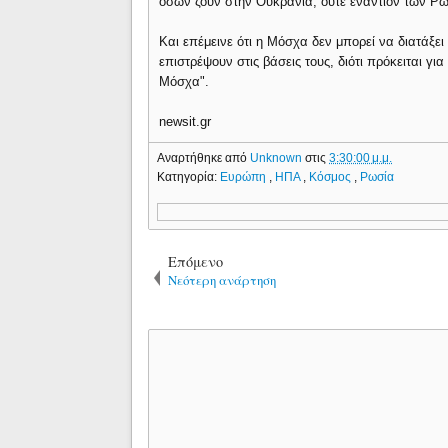
όσων ζουν στην Ουκρανία, ούτε εναντίον των Ρώ
Και επέμεινε ότι η Μόσχα δεν μπορεί να διατάξει
επιστρέψουν στις βάσεις τους, διότι πρόκειται γ
Μόσχα".
newsit.gr
Αναρτήθηκε από
Unknown
στις
3:30:00 μ.μ.
Κατηγορία:
Ευρώπη
,
ΗΠΑ
,
Κόσμος
,
Ρωσία
Επόμενο
Νεότερη ανάρτηση