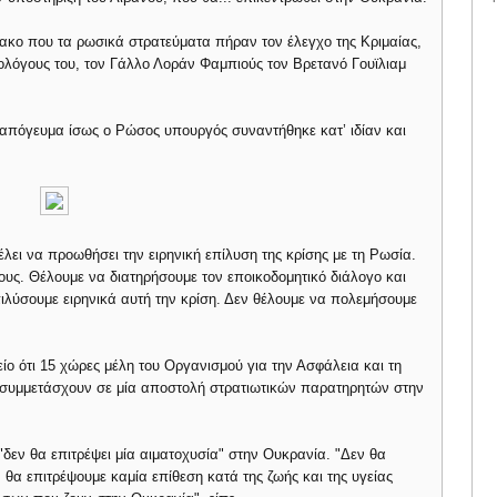
ακο που τα ρωσικά στρατεύματα πήραν τον έλεγχο της Κριμαίας,
μολόγους του, τον Γάλλο Λοράν Φαμπιούς τον Βρετανό Γουϊλιαμ
απόγευμα ίσως ο Ρώσος υπουργός συναντήθηκε κατ’ ιδίαν και
ει να προωθήσει την ειρηνική επίλυση της κρίσης με τη Ρωσία.
υς. Θέλουμε να διατηρήσουμε τον εποικοδομητικό διάλογο και
ιλύσουμε ειρηνικά αυτή την κρίση. Δεν θέλουμε να πολεμήσουμε
ο ότι 15 χώρες μέλη του Οργανισμού για την Ασφάλεια και τη
συμμετάσχουν σε μία αποστολή στρατιωτικών παρατηρητών στην
εν θα επιτρέψει μία αιματοχυσία" στην Ουκρανία. "Δεν θα
 θα επιτρέψουμε καμία επίθεση κατά της ζωής και της υγείας