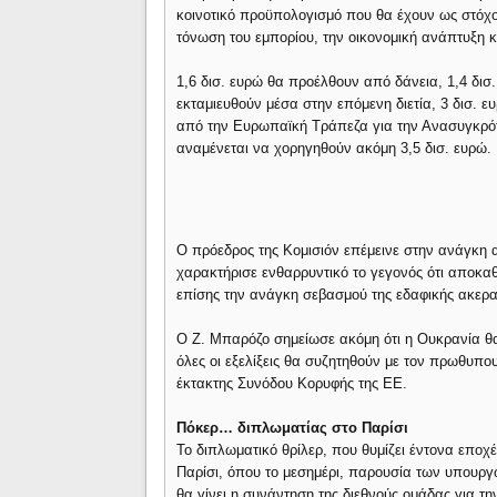
κοινοτικό προϋπολογισμό που θα έχουν ως στόχο
τόνωση του εμπορίου, την οικονομική ανάπτυξη κ
1,6 δισ. ευρώ θα προέλθουν από δάνεια, 1,4 δισ
εκταμιευθούν μέσα στην επόμενη διετία, 3 δισ.
από την Ευρωπαϊκή Τράπεζα για την Ανασυγκρότ
αναμένεται να χορηγηθούν ακόμη 3,5 δισ. ευρώ.
Ο πρόεδρος της Κομισιόν επέμεινε στην ανάγκη 
χαρακτήρισε ενθαρρυντικό το γεγονός ότι αποκαθ
επίσης την ανάγκη σεβασμού της εδαφικής ακεραι
Ο Ζ. Μπαρόζο σημείωσε ακόμη ότι η Ουκρανία θ
όλες οι εξελίξεις θα συζητηθούν με τον πρωθυπο
έκτακτης Συνόδου Κορυφής της ΕΕ.
Πόκερ… διπλωματίας στο Παρίσι
Το διπλωματικό θρίλερ, που θυμίζει έντονα εποχ
Παρίσι, όπου το μεσημέρι, παρουσία των υπουργ
θα γίνει η συνάντηση της διεθνούς ομάδας για τη