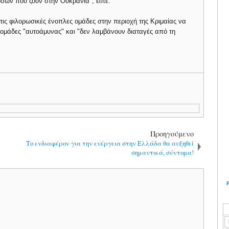
σων που ζουν στην Ουκρανία", είπε.
 τις φιλορωσικές ένοπλες ομάδες στην περιοχή της Κριμαίας να
ια ομάδες "αυτοάμυνας" και "δεν λαμβάνουν διαταγές από τη
Προηγούμενο
Το ενδιαφέρον για την ενέργεια στην Ελλάδα θα αυξηθεί
σημαντικά, σύντομα!