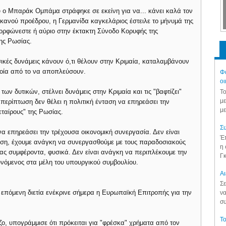
υ ο Μπαράκ Ομπάμα στράφηκε σε εκείνη για να... κάνει καλά τον
ικανού προέδρου, η Γερμανίδα καγκελάριος έστειλε το μήνυμά της
ορφώνεστε ή αύριο στην έκτακτη Σύνοδο Κορυφής της
ης Ρωσίας.
ικές δυνάμεις κάνουν ό,τι θέλουν στην Κριμαία, καταλαμβάνουν
λοία από το να αποπλεύσουν.
Φά
οι
 των δυτικών, στέλνει δυνάμεις στην Κριμαία και τις "βαφτίζει"
Το
με
περίπτωση δεν θέλει η πολιτική ένταση να επηρεάσει την
με
ταίρους" της Ρωσίας.
Συ
να επηρεάσει την τρέχουσα οικονομική συνεργασία. Δεν είναι
Έπ
αση, έχουμε ανάγκη να συνεργασθούμε με τους παραδοσιακούς
η 
ας συμφέροντα, φυσικά. Δεν είναι ανάγκη να περιπλέκουμε την
Γκ
νόμενος στα μέλη του υπουργικού συμβουλίου.
Aι
Σε
ν επόμενη διετία ενέκρινε σήμερα η Ευρωπαϊκή Επιτροπής για την
να
συ
Το
, υπογράμμισε ότι πρόκειται για "φρέσκα" χρήματα από τον