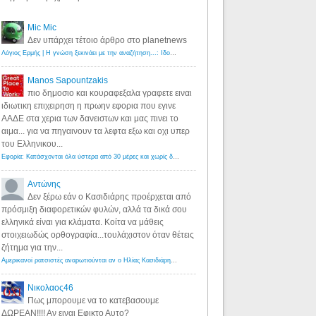
Mic Mic
Δεν υπάρχει τέτοιο άρθρο στο planetnews
Λόγιος Ερμής | Η γνώση ξεκινάει με την αναζήτηση...: Ιδού οι 18 που χρωστούν 11 δις ευρώ!
·
6 years ago
Manos Sapountzakis
πιο δημοσιο και κουραφεξαλα γραφετε ειναι
ιδιωτικη επιχειρηση η πρωην εφορια που εγινε
ΑΑΔΕ στα χερια των δανειστων και μας πινει το
αιμα... για να πηγαινουν τα λεφτα εξω και οχι υπερ
του Ελληνικου...
Εφορία: Κατάσχονται όλα ύστερα από 30 μέρες και χωρίς δικαστικές αποφάσεις - Λόγιος Ερμής
·
6 years ag
Αντώνης
Δεν ξέρω εάν ο Κασιδιάρης προέρχεται από
πρόσμιξη διαφορετικών φυλών, αλλά τα δικά σου
ελληνικά είναι για κλάματα. Κοίτα να μάθεις
στοιχειωδώς ορθογραφία...τουλάχιστον όταν θέτεις
ζήτημα για την...
Αμερικανοί ρατσιστές αναρωτιούνται αν ο Ηλίας Κασιδιάρης ανήκει στη λευκή φυλή... - Λόγιος Ερμής
·
7 yea
Νικολαος46
Πως μπορουμε να το κατεβασουμε
ΔΩΡΕΑΝ!!!! Αν ειναι Εφικτο Αυτο?