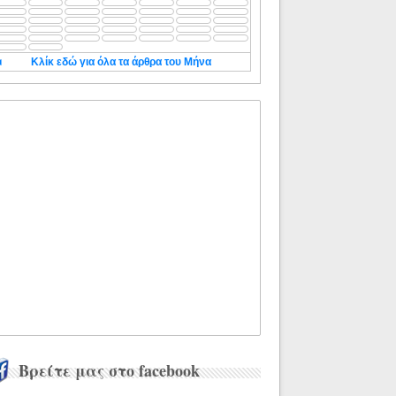
◄
Κλίκ εδώ για όλα τα άρθρα του Μήνα
Βρείτε μας στο facebook