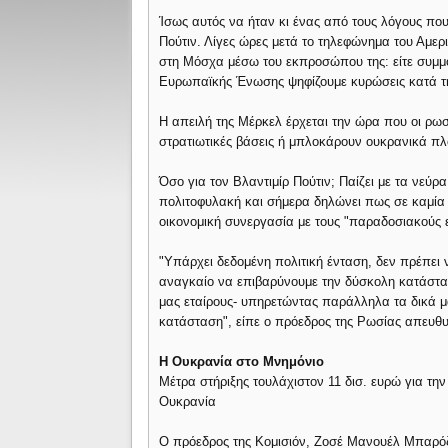
Ίσως αυτός να ήταν κι ένας από τους λόγους πο
Πούτιν. Λίγες ώρες μετά το τηλεφώνημα του Αμερ
στη Μόσχα μέσω του εκπροσώπου της: είτε συμμ
Ευρωπαϊκής Ένωσης ψηφίζουμε κυρώσεις κατά τ
Η απειλή της Μέρκελ έρχεται την ώρα που οι ρωσ
στρατιωτικές βάσεις ή μπλοκάρουν ουκρανικά π
Όσο για τον Βλαντιμίρ Πούτιν; Παίζει με τα νεύρα
πολιτοφυλακή και σήμερα δηλώνει πως σε καμία 
οικονομική συνεργασία με τους "παραδοσιακούς ε
"Υπάρχει δεδομένη πολιτική ένταση, δεν πρέπει 
αναγκαίο να επιβαρύνουμε την δύσκολη κατάστ
μας εταίρους- υπηρετώντας παράλληλα τα δικά μ
κατάσταση", είπε ο πρόεδρος της Ρωσίας απευθυ
Η Ουκρανία στο Μνημόνιο
Μέτρα στήριξης τουλάχιστον 11 δισ. ευρώ για τη
Ουκρανία
Ο πρόεδρος της Κομισιόν, Ζοσέ Μανουέλ Μπαρόζο