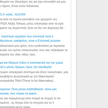
θεωρία του βατράχου λες και έχει επινοηθεί για μας.
ν ξέρετε; Είναι πολύ διδακτική.
S.A. καλεί...ALEXIS!
α από τα πρώτα ραντεβού του αρχηγού του
ΡΙΖΑ Αλέξη Τσίπρα, μόλις επέστρεψε από τα ιερά
ματα της Αργεντινής ήταν να δει τον Δημήτρη Αβ...
 τελειότερο εργαλείο που επινόησε ποτε ο
θρώπινος εγκέφαλος, είναι η Ελληνική γλώσσα.
αδυκτιακοί μου φίλοι, που υιοθετίσατε με περίσσια
κολία τον τρόπο επικοινωνίας που σας πλάσαραν τα
άσματα της νέας τάξης πρα...
μα και δάκρυα πλέον η εναλλακτική για την χώρα,
λά ο μόνος δρόμος προς την ελευθερία!
χώριο ολιγαρχικό σύστημα και ξένοι τοκογλύφοι, μας
κλωβίζουν ψυχολογικά με την Θαρτσερική
οπαγάνδα TINA (There Is No Alternative). ...
ημόνια: Ποια μέτρα επιβλήθηκαν, ποιοι μας
νεισαν, πού πήγαν τα λεφτά...
ας και περιμένουμε απο στιγμή σε στιγμή το 4ο
ημόνιο , ας δούμε όλα τα στοιχεία για τα 3
οηγούμενα μέχρι τώρα...