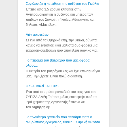
Συγκλονίζει η κατάθεση της συζύγου του Γκιόλια
Έπειτα από 3,5 χρόνια κλήθηκε στην
Αντιτρομοκρατική η σύζυγος και μητέρα των
παιδιών του Σωκράτη Γκιόλια, Αδαμαντία, και
δήλωσε: «Μας έλεγ...
Aιέν αριστεύειν!
Σε ένα από τα Ομηρικά έπη, την Ιλιάδα, δύναται
κανείς να εντοπίσει (και μάλιστα δύο φορές) μια
έκφραση-συμβουλή που αποτέλεσε ιδανικό για...
Το πείραμα του βατράχου που μας αφορά
όλους...
Η θεωρία του βατράχου λες και έχει επινοηθεί για
μας. Την ξέρετε; Είναι πολύ διδακτική.
U.S.A. καλεί...ALEXIS!
Ένα από τα πρώτα ραντεβού του αρχηγού του
ΣΥΡΙΖΑ Αλέξη Τσίπρα, μόλις επέστρεψε από τα
ιερά χώματα της Αργεντινής ήταν να δει
τον Δημήτρη Αβ...
Το τελειότερο εργαλείο που επινόησε ποτε ο
ανθρώπινος εγκέφαλος, είναι η Ελληνική γλώσσα.