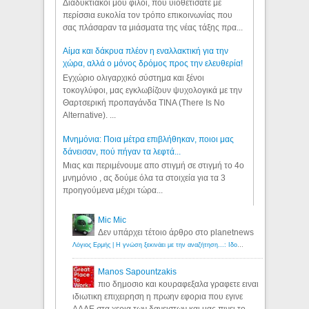
Διαδυκτιακοί μου φίλοι, που υιοθετίσατε με
περίσσια ευκολία τον τρόπο επικοινωνίας που
σας πλάσαραν τα μιάσματα της νέας τάξης πρα...
Αίμα και δάκρυα πλέον η εναλλακτική για την
χώρα, αλλά ο μόνος δρόμος προς την ελευθερία!
Εγχώριο ολιγαρχικό σύστημα και ξένοι
τοκογλύφοι, μας εγκλωβίζουν ψυχολογικά με την
Θαρτσερική προπαγάνδα TINA (There Is No
Alternative). ...
Μνημόνια: Ποια μέτρα επιβλήθηκαν, ποιοι μας
δάνεισαν, πού πήγαν τα λεφτά...
Μιας και περιμένουμε απο στιγμή σε στιγμή το 4ο
μνημόνιο , ας δούμε όλα τα στοιχεία για τα 3
προηγούμενα μέχρι τώρα...
Mic Mic
Δεν υπάρχει τέτοιο άρθρο στο planetnews
Λόγιος Ερμής | Η γνώση ξεκινάει με την αναζήτηση...: Ιδού οι 18 που χρωστούν 11 δις ευρώ!
Manos Sapountzakis
πιο δημοσιο και κουραφεξαλα γραφετε ειναι
ιδιωτικη επιχειρηση η πρωην εφορια που εγινε