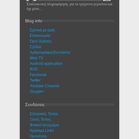
Εναλλακτική πληροφόρηση, για τα τρέχοντα γεγονότα και
όχι μόνο...
Blog info
Σχετικά με εμάς
Eπικοινωνία
Όροι Χρήσης
Σχόλια
Αρθρογράφοι/Συντάκτες
Web TV
Android application
RSS
Facebook
Twitter
Youtube Channel
Google+
Συνδέσεις
Ελληνικός Τύπος
Ξένος Τύπος
Φιλικοί Ιστοχώροι
Χρήσιμα Links
Ομογένεια