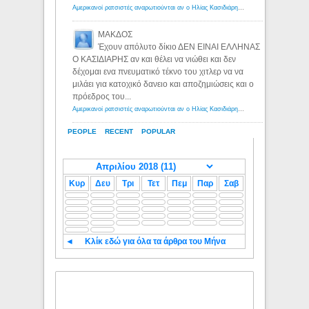
Αμερικανοί ρατσιστές αναρωτιούνται αν ο Ηλίας Κασιδιάρης ανήκει στη λευκή φυλή... - Λόγιος Ερμής
ΜΑΚΔΟΣ
Έχουν απόλυτο δίκιο ΔΕΝ ΕΙΝΑΙ ΕΛΛΗΝΑΣ
Ο ΚΑΣΙΔΙΑΡΗΣ αν και θέλει να νιώθει και δεν
δέχομαι ενα πνευματικό τέκνο του χιτλερ να να
μιλάει για κατοχικό δανειο και αποζημιώσεις και ο
πρόεδρος του...
Αμερικανοί ρατσιστές αναρωτιούνται αν ο Ηλίας Κασιδιάρης ανήκει στη λευκή φυλή... - Λόγιος Ερμής
PEOPLE
RECENT
POPULAR
Κυρ
Δευ
Τρι
Τετ
Πεμ
Παρ
Σαβ
◄
Κλίκ εδώ για όλα τα άρθρα του Μήνα