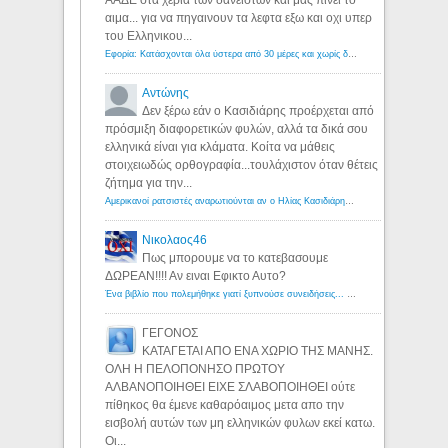
ΑΑΔΕ στα χερια των δανειστων και μας πινει το
αιμα... για να πηγαινουν τα λεφτα εξω και οχι υπερ
του Ελληνικου...
Εφορία: Κατάσχονται όλα ύστερα από 30 μέρες και χωρίς δικαστικές αποφάσεις - Λόγιος Ερμής
Αντώνης
Δεν ξέρω εάν ο Κασιδιάρης προέρχεται από
πρόσμιξη διαφορετικών φυλών, αλλά τα δικά σου
ελληνικά είναι για κλάματα. Κοίτα να μάθεις
στοιχειωδώς ορθογραφία...τουλάχιστον όταν θέτεις
ζήτημα για την...
Αμερικανοί ρατσιστές αναρωτιούνται αν ο Ηλίας Κασιδιάρης ανήκει στη λευκή φυλή... - Λόγιος Ερμής
Νικολαος46
Πως μπορουμε να το κατεβασουμε
ΔΩΡΕΑΝ!!!! Αν ειναι Εφικτο Αυτο?
Ένα βιβλίο που πολεμήθηκε γιατί ξυπνούσε συνειδήσεις... - Λόγιος Ερμής | Η γνώση ξεκινάει με την αναζήτηση...
ΓΕΓΟΝΟΣ
ΚΑΤΑΓΕΤΑΙ ΑΠΟ ΕΝΑ ΧΩΡΙΟ ΤΗΣ ΜΑΝΗΣ.
ΟΛΗ Η ΠΕΛΟΠΟΝΗΣΟ ΠΡΩΤΟΥ
ΑΛΒΑΝΟΠΟΙΗΘΕΙ ΕΙΧΕ ΣΛΑΒΟΠΟΙΗΘΕΙ ούτε
πίθηκος θα έμενε καθαρόαιμος μετα απο την
εισβολή αυτών των μη ελληνικών φυλων εκεί κατω.
Οι...