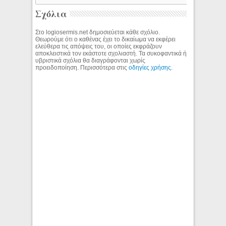
Σχόλια
Στο logiosermis.net δημοσιεύεται κάθε σχόλιο.
Θεωρούμε ότι ο καθένας έχει το δικαίωμα να εκφέρει
ελεύθερα τις απόψεις του, οι οποίες εκφράζουν
αποκλειστικά τον εκάστοτε σχολιαστή. Τα συκοφαντικά ή
υβριστικά σχόλια θα διαγράφονται χωρίς
προειδοποίηση. Περισσότερα στις
οδηγίες χρήσης
.